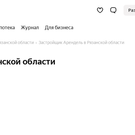
Ра
потека
Журнал
Для бизнеса
Рязанской области
Застройщик Арендель в Рязанской области
нской области