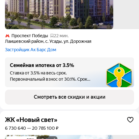
Проспект Победы
22 мин.
Лаишевский район
,
с. Усады
,
ул. Дорожная
Застройщик Ак Барс Дом
Семейная ипотека от 3.5%
Ставка от 3.5% на весь срок.
Первоначальный взнос от 30.1%. Срок
кредита до 30 лет. Максимальная сумма
6000000 руб. Для семей с детьми до 6 лет.
Смотреть все скидки и акции
Ипотеку предоставляет Альфа-Банк.
ЖК «Новый свет»
6 730 640 — 20 785 100 ₽