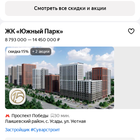
12.470% до 23.258%, ставка 12.39% на весь
Смотреть все скидки и акции
срок, первоначальный взнос от 20.1%, срок
кредита от 11 до 15 лет. Программа
действует при покупке квартиры у
партнёра АО «Альфа-Банк» при сумме
ЖК «Южный Парк»
кредита от 600000 руб. до 50000000
8 793 000 — 14 450 000 ₽
руб., при наличии личного страхования
заемщика. Срок действия акции до
скидка 15%
+ 2 акции
31.08.2026 г.
Проспект Победы
30 мин.
Лаишевский район
,
с. Усады
,
ул. Уютная
Застройщик #Суварстроит