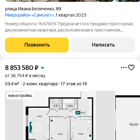
улица Ивана Беличенко
,
89
Микрорайон «Самолёт»
, 1 квартал 2023
Номер объекта: 1647409. Предлагается к продаже просторная
двухкомнатная квартира, расположенная в престижном
современном жилом комплексе Самолет 4. Общая площадь
квартиры составляет внушительные 127,6 квадратных метров,
Позвонить
Написать
что делает её идеальным
8 853 580
₽
от 36 754 ₽ в месяц
59,4 м²
2-комн. квартира
17 этаж из 18
новостройка