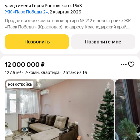
улица имени Героя Ростовского
,
16к3
ЖК «Парк Победы 2»
, 2 квартал 2026
Продается двухкомнатная квартира № 212 в новостройке ЖК
«Парк Победы» (Краснодар) по адресу Краснодарский край,
Краснодар, ул. Героя Ростовского, д. 16, корп. 3. Общая
площадь квартиры 70.10 кв. м., этаж 9 из 9, секция 2. Тип
Позвонить
Позвоните мне
проекта, по которому
12 000 000
₽
127,6 м²
2-комн. квартира
2 этаж из 16
новостройка