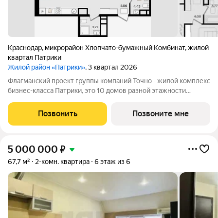
Краснодар
,
микрорайон Хлопчато-бумажный Комбинат
,
жилой
квартал Патрики
Жилой район «Патрики»
, 3 квартал 2026
Флагманский проект группы компаний Точно - жилой комплекс
бизнес-класса Патрики, это 10 домов разной этажности
расположившихся на 28,5 гектарах. Жилой комплекс с
концепцией город в город - прогулочные аллеи, парковая
Позвонить
Позвоните мне
территория, 3 детских сада, 2
5 000 000
₽
67,7 м²
2-комн. квартира
6 этаж из 6