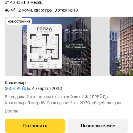
от 43 435 ₽ в месяц
46 м²
2-комн. квартира
3 этаж из 18
новостройка
Краснодар
ЖК «ГРЕЙД»
, 4 квартал 2030
В продаже 2-к квартира от застройщика! ЖК ГРЕЙД г.
Краснодар, Литер 16. Срок сдачи: 4 кв. 2030, общей площадью
46 кв.м., на 3 этаже. ГРЕЙД от DOGMA: квартал бизнес-класса.
Dogma
Никогда неоклассика не была представлена в краснодарской
архитектуре с таким
Позвонить
Позвоните мне