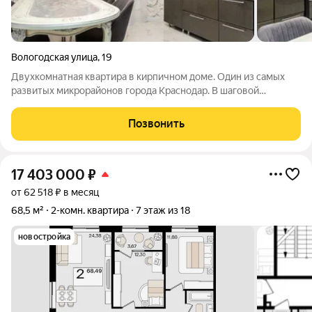
Вологодская улица
,
19
Двухкомнатная квартира в кирпичном доме. Один из самых
развитых микрорайонов города Краснодар. В шаговой
доступности школа, детские сады, краевая больница, парк
Галицкого, стадион Краснодар, супермаркеты, спортивный
Позвонить
комплекс Екатерининский,
17 403 000
₽
от 62 518 ₽ в месяц
68,5 м²
2-комн. квартира
7 этаж из 18
новостройка