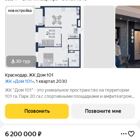
новостройка
3D-тур
Краснодар
,
ЖК Дом 101
ЖК «Дом 101»
, 1 квартал 2030
ЖК "Дом 101" - это уникальное пространство на территории
101 га. Парк 20 га с спортивными площадками и амфитеатром.
Школа на 1725 мест и пять детских садов. Благоустроенные
дворовые территории с детскими площадками и зонами
Позвонить
Позвоните мне
отдыха создают комфортную
6 200 000
₽