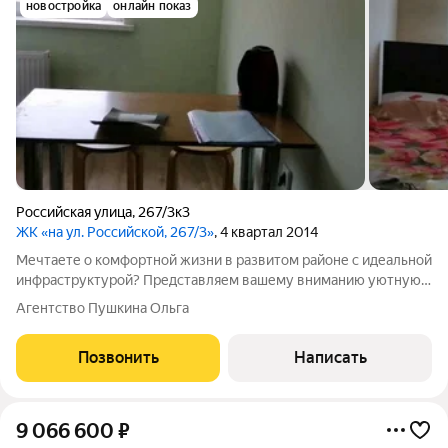
новостройка
онлайн показ
Российская улица
,
267/3к3
ЖК «на ул. Российской, 267/3»
, 4 квартал 2014
Мечтаете о комфортной жизни в развитом районе с идеальной
инфраструктурой? Представляем вашему вниманию уютную
2-комнатную квартиру на техническом жилом этаже
Агентство Пушкина Ольга
площадью 61 кв.м на ул. Российской. Идеальное
расположение: Квартира находится в одном из
Позвонить
Написать
9 066 600
₽