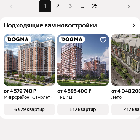
Помимо удобной сортировки по цене продажи вы 
1
2
3
...
25
Самый дорогой 
125 млн ₽
можете отсортировать результаты по стоимости 
объект
квадратного метра или площади
Подходящие вам новостройки
от 4 579 740 ₽
от 4 595 400 ₽
от 4 048 20
Микрорайон «Самолёт»
ГРЕЙД
Лето
6 529 квартир
512 квартир
417 кв