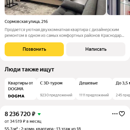
Сормовская улица
,
216
Продается уютная двухкомнатная квартира с дизайнерским
ремонтом в одном из самых комфортных районов Краснодара
Комсомольском микрорайоне. Квартира площадью 67.2 кв.м
расположена на 12 этаже и совмещает в себе стиль, комфорт и
Позвонить
Написать
функциональность. Внутри
Люди также ищут
Квартиры от
С 3D-туром
Дешевые
До 3,5
DOGMA
9230 предложений
1111 предложений
245 пре
8 236 720
₽
от 34 519 ₽ в месяц
55,3 м²
2-комн. квартира
13 этаж из 18