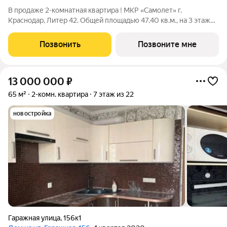
В продаже 2-комнатная квартира ! МКР «Самолет» г.
Краснодар, Литер 42. Общей площадью 47.40 кв.м., на 3 этаже.
"САМОЛЁТ" - концептуальный жилой микрорайон, который
расположен на северо-западе Краснодара, в районе Западного
Позвонить
Позвоните мне
Обхода. Микрорайон
13 000 000
₽
65 м²
2-комн. квартира
7 этаж из 22
новостройка
Гаражная улица
,
156к1