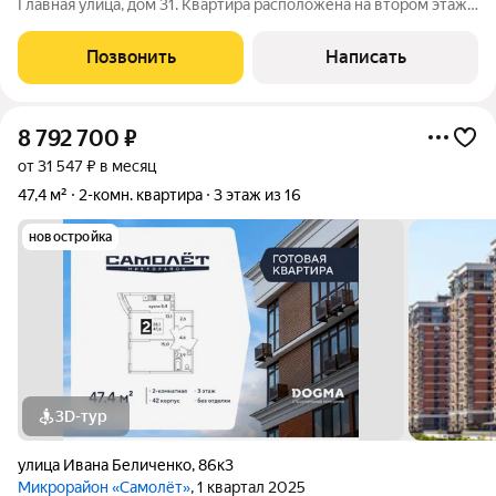
Главная улица, дом 31. Квартира расположена на втором этаже
двухэтажного панельного дома, построенного в 1969 году.
Высота потолков 2,5 метра, что придаёт квартире особую
Позвонить
Написать
атмосферу и простор.
8 792 700
₽
от 31 547 ₽ в месяц
47,4 м²
2-комн. квартира
3 этаж из 16
новостройка
3D-тур
улица Ивана Беличенко
,
86к3
Микрорайон «Самолёт»
, 1 квартал 2025