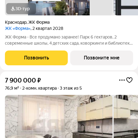
3D-тур
Краснодар
,
ЖК Форма
ЖК «Форма»
, 2 квартал 2028
ЖК Форма - Все продумано заранее! Парк 6 гектаров, 2
современные школы, 4 детских сада, коворкинги и библиотека,
спортивные зоны, фитнес-залы, площадки для йоги,
собственный пункт полиции. Архитектурные решения
Позвонить
Позвоните мне
дополнены специальным освещением,
7 900 000
₽
76,9 м²
2-комн. квартира
3 этаж из 5