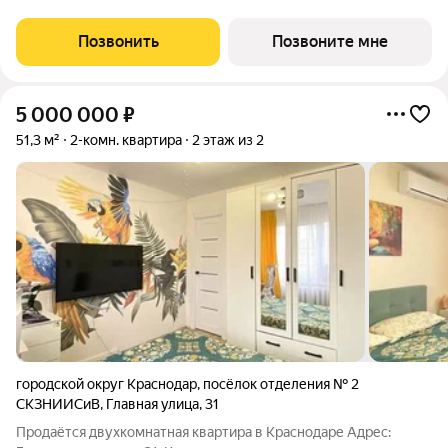
Никогда неоклассика не была представлена в краснодарской
архитектуре с таким
Позвонить
Позвоните мне
5 000 000
₽
51,3 м²
2-комн. квартира
2 этаж из 2
городской округ Краснодар
,
посёлок отделения № 2
СКЗНИИСиВ
,
Главная улица
,
31
Продаётся двухкомнатная квартира в Краснодаре Адрес: