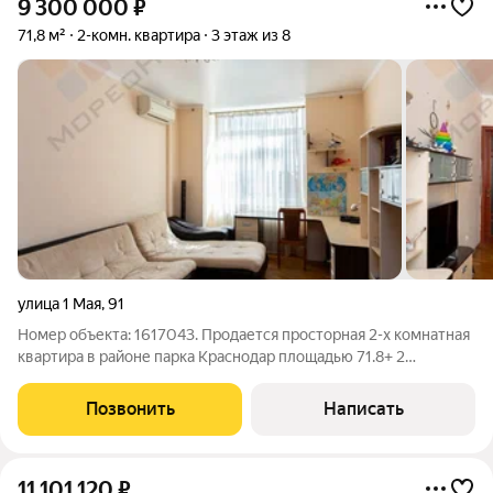
9 300 000
₽
71,8 м²
2-комн. квартира
3 этаж из 8
улица 1 Мая
,
91
Номер объекта: 1617043. Продается просторная 2-х комнатная
квартира в районе парка Краснодар площадью 71.8+ 2
застеклённых балкона по 5 м. Квартира находится в тихом
месте вблизи частного сектора, нет массовой застройки, мало
Позвонить
Написать
соседей, всего 5 квартир
11 101 120
₽