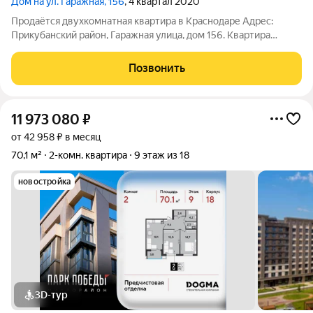
Дом на ул. Гаражная, 156
, 4 квартал 2020
Продаётся двухкомнатная квартира в Краснодаре Адрес:
Прикубанский район, Гаражная улица, дом 156. Квартира
расположена на 7 этаже 22-этажного монолитно-кирпичного
дома. Общая площадь квартиры составляет 65 квадратных
Позвонить
метров, из них 31 квадратный метр
11 973 080
₽
от 42 958 ₽ в месяц
70,1 м²
2-комн. квартира
9 этаж из 18
новостройка
3D-тур