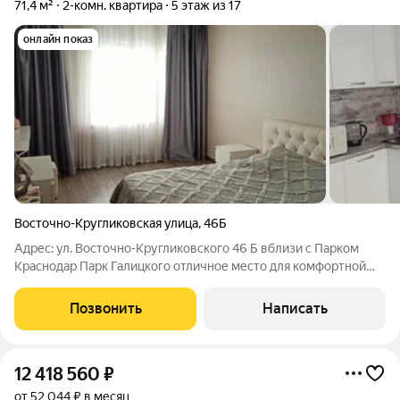
71,4 м²
2-комн. квартира
5 этаж из 17
онлайн показ
Восточно-Кругликовская улица
,
46Б
Адрес: ул. Восточно-Кругликовского 46 Б вблизи с Парком
Краснодар Парк Галицкого отличное место для комфортной
жизни Преимущества квартиры: Площадь: 71,4 м без учета
балкона Планировка: изолированная, функциональная
Позвонить
Написать
идеальна для семьи или сдачи в
12 418 560
₽
от 52 044 ₽ в месяц