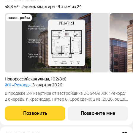
58,8 м²
2-комн. квартира
9 этаж из 24
новостройка
Новороссийская улица
,
102/8к6
ЖК «Рекорд»
, 3 квартал 2026
В продаже 2-к квартира от застройщика DOGMA! ЖК "Рекорд"
2 очередь, г. Краснодар, Литер 6. Срок сдачи: 2 кв. 2026, общей
площадью 58.8 кв.м., на 9 этаже. Жилой квартал "РЕКОРД" -
место вашего баланса. Город снаружи природа внутри.
Позвонить
Позвоните мне
Квартал с