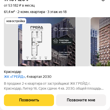
от 53 182 ₽ в месяц
61,4 м²
2-комн. квартира
3 этаж из 18
новостройка
Краснодар
ЖК «ГРЕЙД»
, 4 квартал 2030
В продаже 2-к квартира от застройщика! ЖК ГРЕЙД г.
Краснодар, Литер 16. Срок сдачи: 4 кв. 2030, общей площадью
61.4 кв.м., на 3 этаже. ГРЕЙД от DOGMA: квартал бизнес-
класса. Никогда неоклассика не была представлена в
Позвонить
Позвоните мне
краснодарской архитектуре с таким