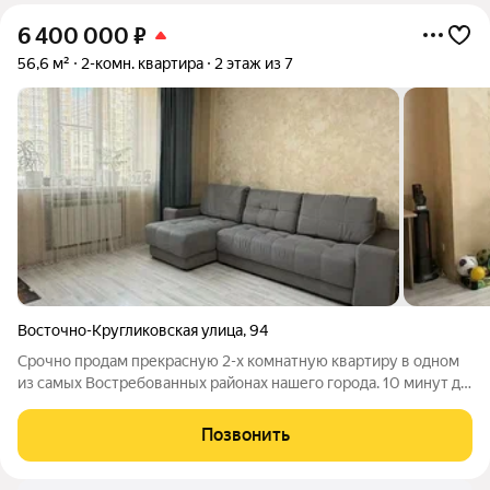
6 400 000
₽
56,6 м²
2-комн. квартира
2 этаж из 7
Восточно-Кругликовская улица
,
94
Срочно продам прекрасную 2-х комнатную квартиру в одном
из самых Востребованных районах нашего города. 10 минут до
парка Галицкого! Больное количество различных магазинов,
спортивных кружков, фудмаркетов, парикмахерских и чего
Позвонить
душа пожелает! Школы и