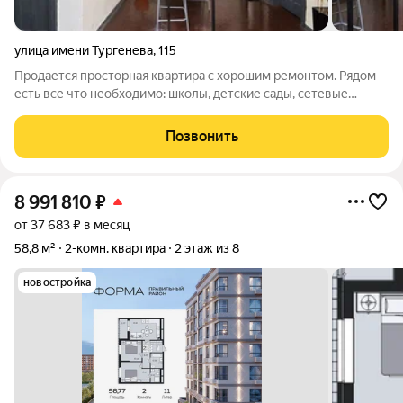
улица имени Тургенева
,
115
Продается просторная квартира с хорошим ремонтом. Рядом
есть все что необходимо: школы, детские сады, сетевые
супермаркеты "Магнит" и "Пятерочка", круглосуточный
гипермаркет "Лента". Остановки общественного транспорта,
Позвонить
благодаря чему Вы легко доедете
8 991 810
₽
от 37 683 ₽ в месяц
58,8 м²
2-комн. квартира
2 этаж из 8
новостройка