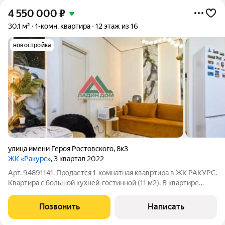
4 550 000
₽
30,1 м²
1-комн. квартира
12 этаж из 16
новостройка
улица имени Героя Ростовского
,
8к3
ЖК «Ракурс»
, 3 квартал 2022
Арт. 94891141. Продается 1-комнатная квавртира в ЖК РАКУРС.
Квартира с большой кухней-гостинной (11 м2). В квартире
сделан свежий дизайнерский ремонт, вся техника остается
(посудомойка не эксплуатировалась), имеется гардеробная.
Позвонить
Написать
При продаже все