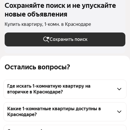
Сохраняйте поиск и не упускайте
новые объявления
Купить квартиру, 1-комн. в Краснодаре
Сохранить поиск
Остались вопросы?
Где искать 1-комнатную квартиру на
вторичке в Краснодаре?
На странице продажи 1-комнатных квартир в 
Краснонаде на вторичном рынке сейчас 27076 
Какие 1-комнатные квартиры доступны в
Краснодаре?
объявлений. Цены варьируются от 1,06 млн ₽ 
до 125 млн ₽, в среднем 6,37 млн ₽. Чтобы не 
На странице собраны актуальные объявления о 
тратить время на новостройки, просто установите 