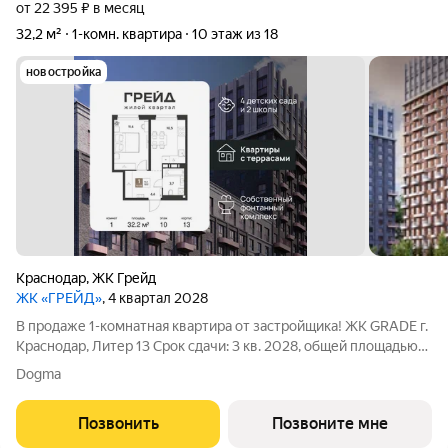
от 22 395 ₽ в месяц
32,2 м²
1-комн. квартира
10 этаж из 18
новостройка
Краснодар
,
ЖК Грейд
ЖК «ГРЕЙД»
, 4 квартал 2028
В продаже 1-комнатная квартира от застройщика! ЖК GRADE г.
Краснодар, Литер 13 Срок сдачи: 3 кв. 2028, общей площадью
32.2 кв.м., на 10 этаже. GRADE от DOGMA: квартал бизнес-
Dogma
класса. Никогда неоклассика не была представлена в
краснодарской архитектуре
Позвонить
Позвоните мне