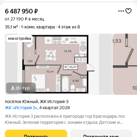
6 487 950
₽
от 27 190 ₽ в месяц
35,1 м²
1-комн. квартира
4 этаж из 8
новостройка
3D-тур
посёлок Южный
,
ЖК История-3
ЖК «История 3»
, 4 квартал 2028
ЖК История 3 расположен в пригороде гор Краснодара, пос
Южный. Зеленая территория с зонами отдыха. Детские и
спортивные площадки. Дома до 8 этажей. 16641522
Позвонить
Позвоните мне