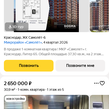
3D-тур
Краснодар
,
ЖК Самолёт-6
Микрорайон «Самолёт»
, 4 квартал 2026
В продаже 1-комнатная квартира ! МКР «Самолет» г.
Краснодар, Литер 65. Общей площадью 37.30 кв.м., на 2 этаже.
"САМОЛЁТ" - концептуальный жилой микрорайон, который
расположен на северо-западе Краснодара, в районе Западного
Позвонить
Позвоните мне
Обхода. Микрорайон
2 650 000
₽
30,9 м²
1-комн. квартира
1 этаж из 5
новостройка