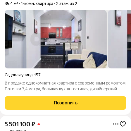
35,4 м²
1-комн. квартира
2 этаж из 2
Садовая улица
,
157
В продаже однокомнатная квартира с современным ремонтом.
Потолки 3,4 метра, большая кухня-гостиная, дизайнерский
ремонт, мебель и техника. Отдельный вход, закрытый
просторный двор с беседкой и мангалом. Дом - сталинка в
Позвонить
самом центре, стены шириной в
5 501 100
₽