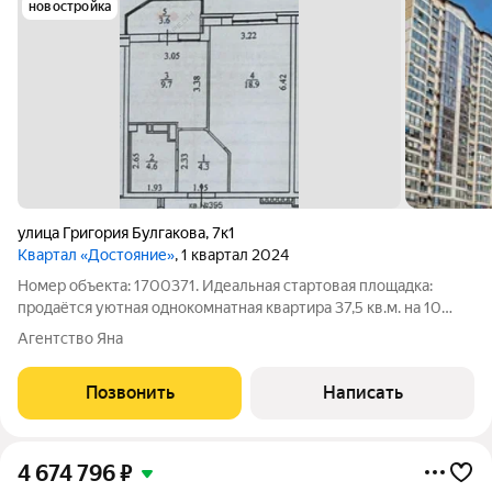
новостройка
улица Григория Булгакова
,
7к1
Квартал «Достояние»
, 1 квартал 2024
Номер объекта: 1700371. Идеальная стартовая площадка:
продаётся уютная однокомнатная квартира 37,5 кв.м. на 10
этаже 16-этажного дома с современным ремонтом и
Агентство Яна
возможностью использовать материнский капитал. Это очень
экономичный вариант для тех, кто
Позвонить
Написать
4 674 796
₽