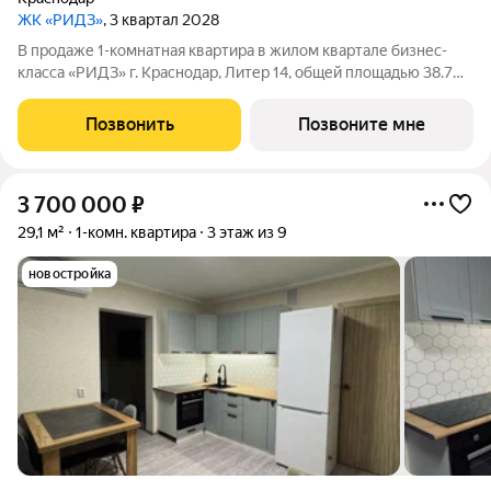
ЖК «РИДЗ»
, 3 квартал 2028
В продаже 1-комнатная квартира в жилом квартале бизнес-
класса «РИДЗ» г. Краснодар, Литер 14, общей площадью 38.70
кв.м., на 9 этаже. Срок сдачи: 3 кв. 2030. Фото шоурума в
объявлении пример отделки от застройщика. Приобретается
Позвонить
Позвоните мне
отдельно и не входит
3 700 000
₽
29,1 м²
1-комн. квартира
3 этаж из 9
новостройка