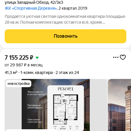
улица Западный Обход
,
42/3к3
ЖК «Спортивная Деревня»
, 2 квартал 2019
Продаётся уютная светлая однокомнатная квартира площадью
28 кв.м. Полная комплектация: остается всё, кроме
телевизора. Вы сможете въехать и жить комфортно сами, либо
сдавать в аренду. На районе есть всё необходимое в шаговой
Позвонить
доступности. Скоро будет
7 155 225
₽
от 29 987 ₽ в месяц
41,3 м²
1-комн. квартира
2 этаж из 24
новостройка