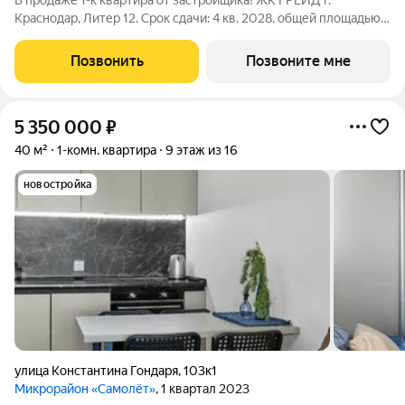
В продаже 1-к квартира от застройщика! ЖК ГРЕЙД г.
Краснодар, Литер 12. Срок сдачи: 4 кв. 2028, общей площадью
36.6 кв.м., на 11 этаже. ГРЕЙД от DOGMA: квартал бизнес-
класса. Никогда неоклассика не была представлена в
Позвонить
Позвоните мне
краснодарской архитектуре с
5 350 000
₽
40 м²
1-комн. квартира
9 этаж из 16
новостройка
улица Константина Гондаря
,
103к1
Микрорайон «Самолёт»
, 1 квартал 2023