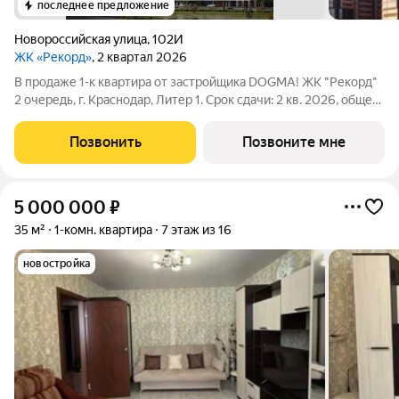
последнее предложение
Новороссийская улица
,
102И
ЖК «Рекорд»
, 2 квартал 2026
В продаже 1-к квартира от застройщика DOGMA! ЖК "Рекорд"
2 очередь, г. Краснодар, Литер 1. Срок сдачи: 2 кв. 2026, общей
площадью 41.3 кв.м., на 2 этаже. Жилой квартал "РЕКОРД" -
место вашего баланса. Город снаружи природа внутри.
Позвонить
Позвоните мне
Квартал с
5 000 000
₽
35 м²
1-комн. квартира
7 этаж из 16
новостройка