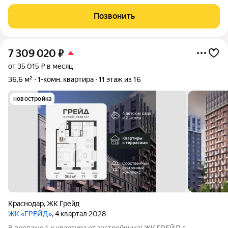
совмещен с кухней, а в торой полностью изолированный в
спальне. Все необходимое в 5 минутах ходьбы, район
Позвонить
развитый. Квартира полностью
7 309 020
₽
от 35 015 ₽ в месяц
36,6 м²
1-комн. квартира
11 этаж из 16
новостройка
Краснодар
,
ЖК Грейд
ЖК «ГРЕЙД»
, 4 квартал 2028