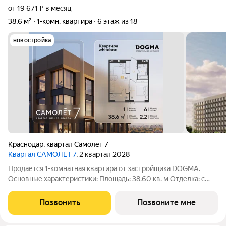
от 19 671 ₽ в месяц
38,6 м²
1-комн. квартира
6 этаж из 18
новостройка
Краснодар
,
квартал Самолёт 7
Квартал САМОЛЁТ 7
, 2 квартал 2028
Продаётся 1-комнатная квартира от застройщика DOGMA.
Основные характеристики: Площадь: 38.60 кв. м Отделка: с
отделкой white box Расположение: город Краснодар, улица
Западный обход. Жилой комплекс: новый жилой квартал
Позвонить
Позвоните мне
бизнес - класса «Самолёт 7».