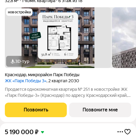
32,8 м²
1-комн. квартира
6 этаж из 18
новостройка
3D-тур
Краснодар
,
микрорайон Парк Победы
ЖК «Парк Победы 3»
, 2 квартал 2030
Продается однокомнатная квартира № 251 в новостройке ЖК
«Парк Победы-3» (Краснодар) по адресу Краснодарский край,
Краснодар, ул. Ветеранов, корп. 15. Общая площадь квартиры
32.83 кв. м., этаж 6 из 9, секция 3. Тип проекта, по которому
Позвонить
Позвоните мне
построен дом
5 190 000
₽