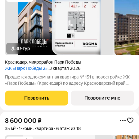
3D-тур
Краснодар
,
микрорайон Парк Победы
ЖК «Парк Победы 2»
, 3 квартал 2026
Продается однокомнатная квартира № 151 в новостройке ЖК
«Парк Победы» (Краснодар) по адресу Краснодарский край,
Краснодар, ул. Героя Пешкова, корп. 32. Общая площадь
квартиры 42.10 кв. м., этаж 2 из 9, секция 2. Тип проекта, по
Позвонить
Позвоните мне
которому построен дом
8 600 000
₽
35 м²
1-комн. квартира
6 этаж из 18