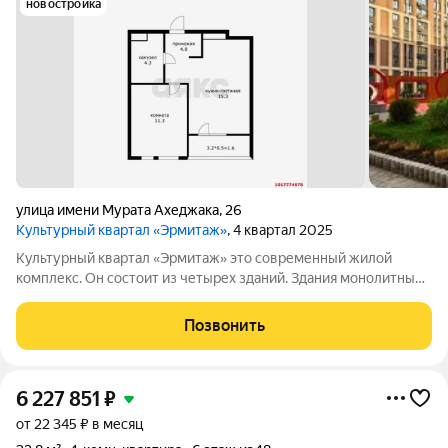
новостройка
улица имени Мурата Ахеджака
,
26
Культурный квартал «Эрмитаж»
, 4 квартал 2025
Культурный квартал «Эрмитаж» это современный жилой
комплекс. Он состоит из четырех зданий. Здания монолитные,
кирпичные. Этажность зданий разная. Во дворах квартала есть
все для жителей. Обустроены детские площадки. Есть
Позвонить
спортивные зоны.
6 227 851
₽
от 22 345 ₽ в месяц