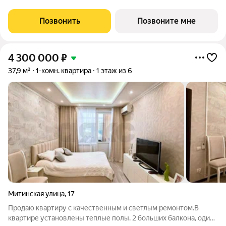
место вашего баланса. Город снаружи природа внутри.
Квартал с
Позвонить
Позвоните мне
4 300 000
₽
37,9 м²
1-комн. квартира
1 этаж из 6
Митинская улица
,
17
Продаю квартиру с качественным и светлым ремонтом.В
квартире установлены теплые полы. 2 больших балкона, один