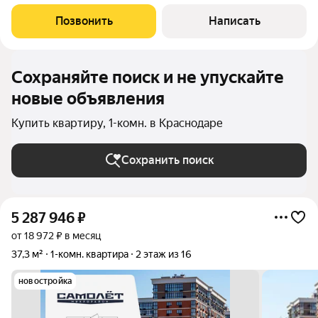
комплексе Спортивный Парк ! Квартира расположена на 3-ом
этаже, 8-ми этажного дома, в квартире сделан современный
Позвонить
Написать
ремонт, классная
Сохраняйте поиск и не упускайте
новые объявления
Купить квартиру, 1-комн. в Краснодаре
Сохранить поиск
5 287 946
₽
от 18 972 ₽ в месяц
37,3 м²
1-комн. квартира
2 этаж из 16
новостройка