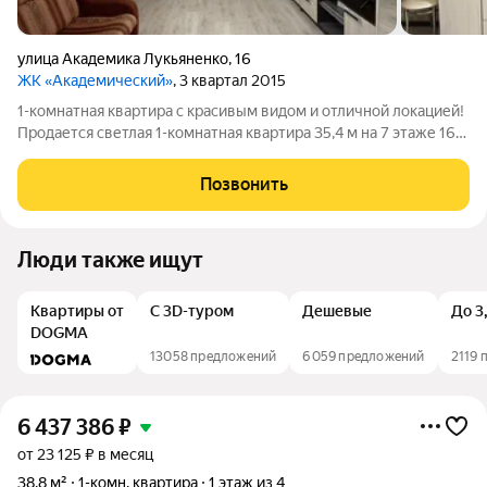
улица Академика Лукьяненко
,
16
ЖК «Академический»
, 3 квартал 2015
1-комнатная квартира с красивым видом и отличной локацией!
Продается светлая 1-комнатная квартира 35,4 м на 7 этаже 16-
этажного дома. Уютная, в хорошем состоянии, с просторной
кухней и застекленными балконом и лоджией. Частично
Позвонить
остается мебель. Дом
Люди также ищут
Квартиры от
С 3D-туром
Дешевые
До 3
DOGMA
13058 предложений
6059 предложений
2119 
6 437 386
₽
от 23 125 ₽ в месяц
38,8 м²
1-комн. квартира
1 этаж из 4