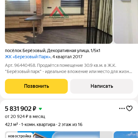
посёлок Берёзовый
,
Декоративная улица
,
1/5к1
ЖК «Березовый Парк»
, 4 квартал 2017
Арт. 96440458. Продаётся помещение 30.9 кв.м. в Ж.К.
"Берёзовый парк" - идеальное вложение или место для жизни!
Ключевые преимущества: Локация мечты: Расположено в
активно развивающемся районе Ж.К. "Берёзовый парк" с
Позвонить
Написать
превосходной инфраструктурой.
5 831 902
₽
от 20 924 ₽ в месяц
42,1 м²
1-комн. квартира
2 этаж из 16
новостройка