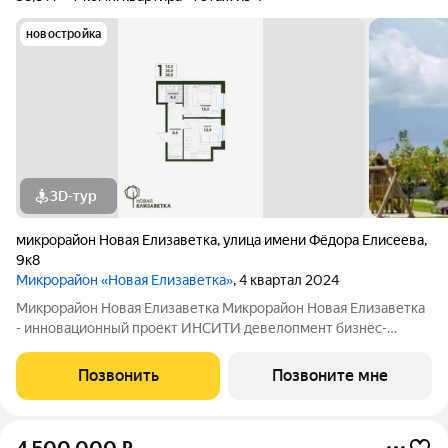
новостройка
3D-тур
микрорайон Новая Елизаветка
,
улица имени Фёдора Елисеева
,
9к8
Микрорайон «Новая Елизаветка»
, 4 квартал 2024
Микрорайон Новая Елизаветка Микрорайон Новая Елизаветка
- инновационный проект ИНСИТИ девелопмент бизнес-
класса. Микрорайон расположен в динамично развивающемся
Прикубанском округе г. Краснодара. На территории
Позвонить
Позвоните мне
расположены 19 многоквартирных домов