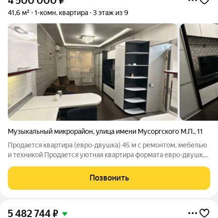
4 500 000
₽
41,6 м²
1-комн. квартира
3 этаж из 9
Музыкальный микрорайон
,
улица имени Мусоргского М.П.
,
11
Продается квартира (евро-двушка) 45 м с ремонтом, мебелью
и техникой Продается уютная квартира формата евро-двушка
в кирпичном доме по адресу: Краснодар, ул. имени М.П.
Мусоргского, 11. Отличный вариант для жизни, сдачи в аренду
Позвонить
или покупки в
5 482 744
₽