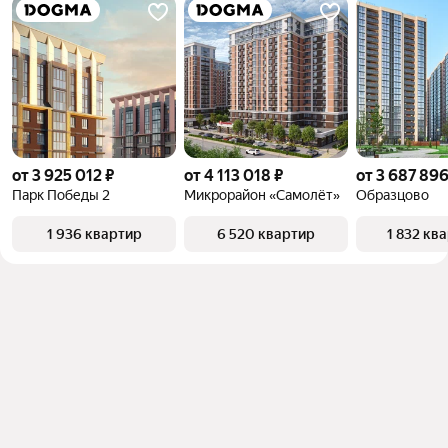
от 3 925 012 ₽
от 4 113 018 ₽
от 3 687 896
Парк Победы 2
Микрорайон «Самолёт»
Образцово
1 936 квартир
6 520 квартир
1 832 кв