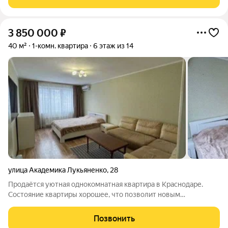
современных дома комфорт-класса
3 850 000
₽
40 м²
1-комн. квартира
6 этаж из 14
улица Академика Лукьяненко
,
28
Продаётся уютная однокомнатная квартира в Краснодаре.
Состояние квартиры хорошее, что позволит новым
владельцам сразу заселиться без дополнительных вложений.
В квартире есть балкон, где можно обустроить зону отдыха
Позвонить
или хранения. Для удобства жильцов