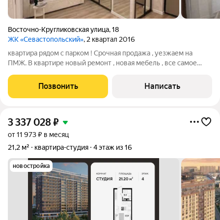
Восточно-Кругликовская улица
,
18
ЖК «Севастопольский»
, 2 квартал 2016
квартира рядом с парком ! Срочная продажа , уезжаем на
ПМЖ. В квартире новый ремонт , новая мебель , все самое
необходимое . Парк прям под домом . Готовы на небольшой
торг! АГЕНТЫ НЕ БЕСПОКОЙТЕ!
Позвонить
Написать
3 337 028
₽
от 11 973 ₽ в месяц
21,2 м²
квартира-студия
4 этаж из 16
новостройка