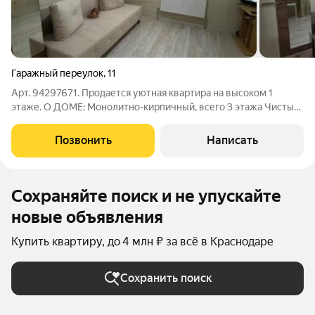
Гаражный переулок
,
11
Арт. 94297671. Продается уютная квартира на высоком 1
этаже. О ДОМЕ: Монолитно-кирпичный, всего 3 этажа Чистый
подъезд Хорошие спокойные соседи Уютный, безопасный
район О КВАРТИРЕ: Квартира светлая Выполнен ремонт - не
Позвонить
Написать
требует дополнительных вложений
Сохраняйте поиск и не упускайте
новые объявления
Купить квартиру, до 4 млн ₽ за всё в Краснодаре
Сохранить поиск