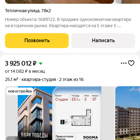
Тепличная улица
,
78к2
Номер объекта: 1689122. В продаже однокомнатная квартира
на вторичном рынке. Квартира находится на 5 этаже 5-
этажного дома, общей площадью 33.50 кв.м. по выписке, плюс
лоджия 3 кв.м. Это отличный вариант для тех, кто ищет
Позвонить
Написать
недорогое жилье. Дом
3 925 012
₽
от 14 082 ₽ в месяц
25,1 м²
квартира-студия
2 этаж из 16
новостройка