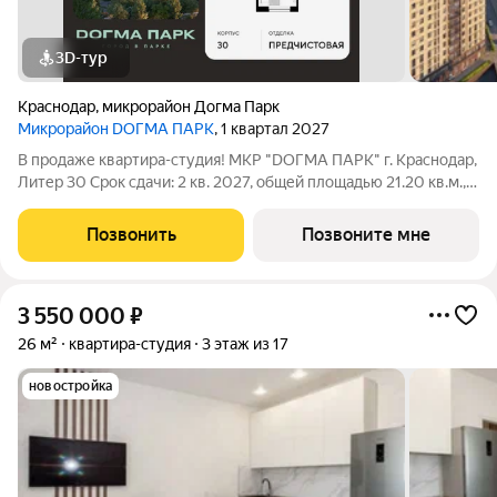
3D-тур
Краснодар
,
микрорайон Догма Парк
Микрорайон DОГМА ПАРК
, 1 квартал 2027
В продаже квартира-студия! МКР "DОГМА ПАРК" г. Краснодар,
Литер 30 Срок сдачи: 2 кв. 2027, общей площадью 21.20 кв.м.,
на 4 этаже. DОГМА ПАРК - это новый микрорайон,
сочетающий в себе стильную архитектуру современного
Позвонить
Позвоните мне
города, и настоящий зеленый
3 550 000
₽
26 м²
квартира-студия
3 этаж из 17
новостройка