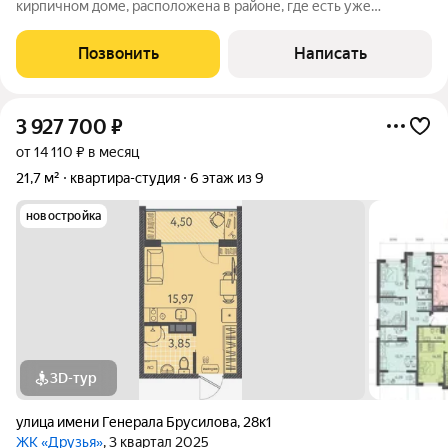
кирпичном доме, расположена в районе, где есть уже
действующая школа и как бонус ,строится новая школа и
детский сад с самым современным оснащением.В районе есть
Позвонить
Написать
вся необходимая социальная
3 927 700
₽
от 14 110 ₽ в месяц
21,7 м²
квартира-студия
6 этаж из 9
новостройка
3D-тур
улица имени Генерала Брусилова
,
28к1
ЖК «Друзья»
, 3 квартал 2025