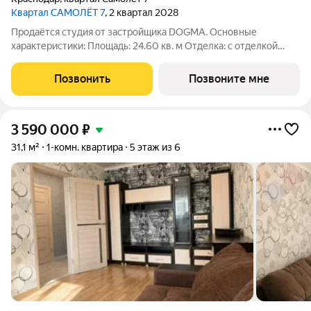
Квартал САМОЛЁТ 7
, 2 квартал 2028
Продаётся студия от застройщика DOGMA. Основные
характеристики: Площадь: 24.60 кв. м Отделка: с отделкой
white box Расположение: город Краснодар, улица Западный
обход. Жилой комплекс: новый жилой квартал бизнес - класса
Позвонить
Позвоните мне
«Самолёт 7». «Самолёт 7»
3 590 000
₽
31,1 м²
1-комн. квартира
5 этаж из 6