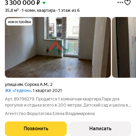
3 300 000
₽
35,8 м²
1-комн. квартира
1 этаж из 6
новостройка
улица им. Сорока А.М.
,
2
ЖК «Гедеон»
, 1 квартал 2021
Арт. 89798279. Продаётся 1 комнатная квартира.Парк для
прогулок и отдыха всего в 200 метрах. Детский сад и школа в
шаговой доступности. Удобная транспортная развязка
Агентство Форштатова Елена Владимировна
позволяет быстро добраться до центра города и других
районов. Квартира продаётся в
Позвонить
Написать