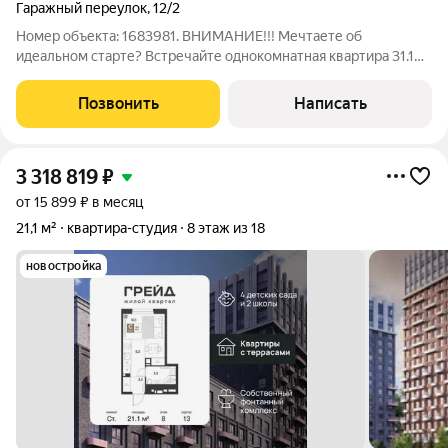
Гаражный переулок
,
12/2
Номер объекта: 1683981. ВНИМАНИЕ!!! Мечтаете об
идеальном старте? Встречайте однокомнатная квартира 31.1
кв.м на 5 этаже 6-этажного дома с готовым современным
ремонтом и оставляемой мебелью. Это очень экономичный
Позвонить
Написать
вариант, доступный для ипотеки.
3 318 819
₽
от 15 899 ₽ в месяц
21,1 м²
квартира-студия
8 этаж из 18
новостройка