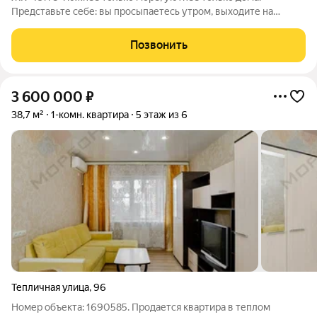
Представьте себе: вы просыпаетесь утром, выходите на
просторную лоджию и встречаете новый день с видом на
зелёный парк, наполненный ароматом хвои. Вокруг - тишина,
Позвонить
спокойствие и ощущение полной
3 600 000
₽
38,7 м²
1-комн. квартира
5 этаж из 6
Тепличная улица
,
96
Номер объекта: 1690585. Продается квартира в теплом