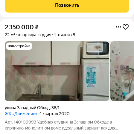
в динамичном городе и уюта внутри своего пространства.
Позвонить
Актуальные условия:
2 350 000
₽
22 м²
квартира-студия
1 этаж из 8
новостройка
улица Западный Обход
,
38/1
ЖК «Движение»
, 4 квартал 2020
Арт. 140109993 Удобная студия на Западном Обходе в
кирпично-монолитном доме идеальный вариант как для