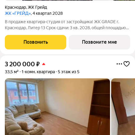
Краснодар
,
ЖК Грейд
ЖК «ГРЕЙД»
, 4 квартал 2028
В продаже квартира-студия от застройщика! ЖК GRADE г.
Краснодар, Литер 13 Срок сдачи: 3 кв. 2028, общей площадью
21.1 кв.м., на 8 этаже. GRADE от DOGMA: квартал бизнес-класса.
Никогда неоклассика не была представлена в краснодарской
Позвонить
Позвоните мне
архитектуре с
3 200 000
₽
33,5 м²
1-комн. квартира
5 этаж из 5