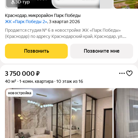
3D-тур
Краснодар
,
микрорайон Парк Победы
ЖК «Парк Победы 2»
, 3 квартал 2026
Продается студия № 6 в новостройке ЖК «Парк Победы»
(Краснодар) по адресу Краснодарский край, Краснодар, ул.
Героя Пешкова, корп. 37. Общая площадь квартиры 25.10 кв. м.,
этаж 2 из 18, секция 1. Тип проекта, по которому построен дом
Позвонить
Позвоните мне
монолит,
3 750 000
₽
40 м²
1-комн. квартира
10 этаж из 16
новостройка