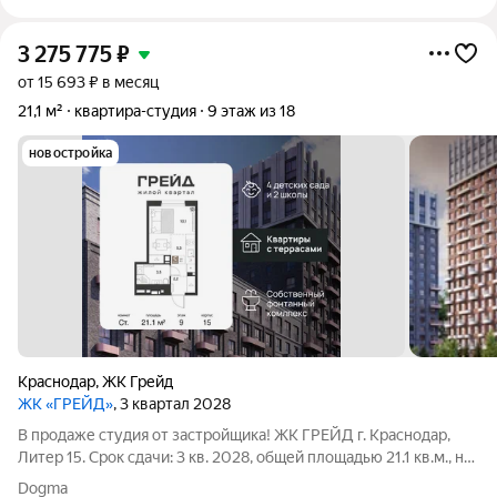
3 275 775
₽
от 15 693 ₽ в месяц
21,1 м²
квартира-студия
9 этаж из 18
новостройка
Краснодар
,
ЖК Грейд
ЖК «ГРЕЙД»
, 3 квартал 2028
В продаже студия от застройщика! ЖК ГРЕЙД г. Краснодар,
Литер 15. Срок сдачи: 3 кв. 2028, общей площадью 21.1 кв.м., на
9 этаже. ГРЕЙД от DOGMA: квартал бизнес-класса. Никогда
Dogma