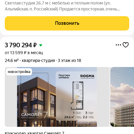
Светлая студия 26.7 м с мебелью и теплым полом (ул.
Альпийская, п. Российский) Продается просторная, очень
светлая и полностью готовая к проживанию студия.
Уникальная планировка и честная площадь Общая площадь
Позвонить
26.7 м: Просторное жилье с грамотным
3 790 294
₽
от 13 599 ₽ в месяц
24,6 м²
квартира-студия
3 этаж из 18
новостройка
Краснодар
,
квартал Самолёт 7