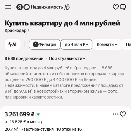
Купить квартиру до 4 млн рублей
Краснодар
AI
Фильтры
до 4 млн ₽
Комнаты
П
1
8 688 предложений
•
по актуальности
Купить квартиру до 4 млн рублей в Краснодаре — 8 688
объявлений от агентств и собственников по продаже квартир
по цене от 750 000 ₽ до 4 400 000 ₽ на Яндекс
Недвижимости. В нашем каталоге предложения площадью от
9 м² до 97,8 м² в новостройках и вторичном жилье — фото,
планировки и характеристики.
3 261 699
₽
от 15 626 ₽ в месяц
20,7 м²
квартира-студия
10 этаж из 16