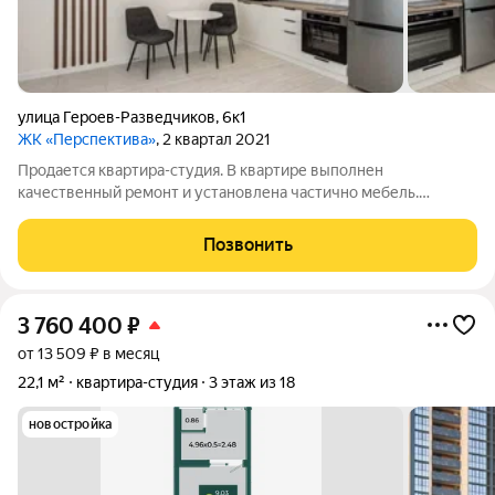
улица Героев-Разведчиков
,
6к1
ЖК «Перспектива»
, 2 квартал 2021
Продается квартира-студия. В квартире выполнен
качественный ремонт и установлена частично мебель.
Квартира идеально подходит как для жизни и отдыха так и для
сдачи в аренду. Очень популярная локация в городе! - Парк
Позвонить
Галицкого один из лучших парков
3 760 400
₽
от 13 509 ₽ в месяц
22,1 м²
квартира-студия
3 этаж из 18
новостройка