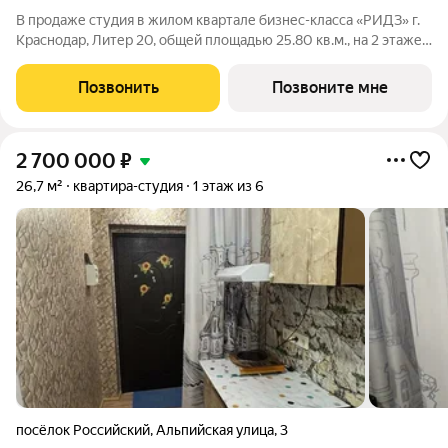
В продаже студия в жилом квартале бизнес-класса «РИДЗ» г.
Краснодар, Литер 20, общей площадью 25.80 кв.м., на 2 этаже.
Срок сдачи: 3 кв. 2030. Фото шоурума в объявлении пример
отделки от застройщика. Приобретается отдельно и не входит
Позвонить
Позвоните мне
в стоимость
2 700 000
₽
26,7 м²
квартира-студия
1 этаж из 6
посёлок Российский
,
Альпийская улица
,
3