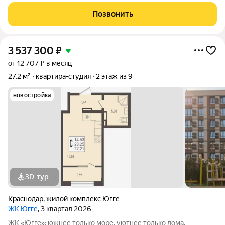
собственного проживания, так и для инвестиций. Прямая
продажа, все документы готовы быстрый выход на сделку,
Позвонить
возможна ипотека. Квартира-студия
3 537 300
₽
от 12 707 ₽ в месяц
27,2 м²
квартира-студия
2 этаж из 9
новостройка
3D-тур
Краснодар
,
жилой комплекс Югге
ЖК Югге
, 3 квартал 2026
ЖК «Югге»: южнее только море, уютнее только дома.