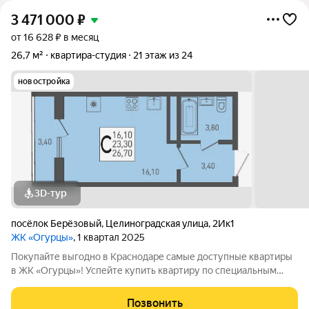
3 471 000
₽
от 16 628 ₽ в месяц
26,7 м²
квартира-студия
21 этаж из 24
новостройка
3D-тур
посёлок Берёзовый
,
Целиноградская улица
,
2Ик1
ЖК «Огурцы»
, 1 квартал 2025
Покупайте выгодно в Краснодаре самые доступные квартиры
в ЖК «Огурцы»! Успейте купить квартиру по специальным
условиям в популярном районе Краснодара. Жилой комплекс:
Жилой комплекс «Огурцы» представляет собой два
Позвонить