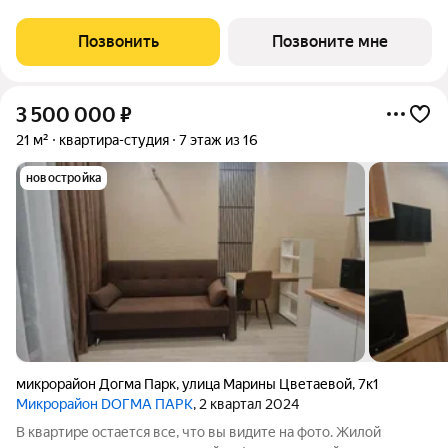
неоклассика не была представлена в краснодарской
архитектуре с таким
Позвонить
Позвоните мне
3 500 000
₽
21 м²
квартира-студия
7 этаж из 16
новостройка
микрорайон Догма Парк
,
улица Марины Цветаевой
,
7к1
Микрорайон DОГМА ПАРК
, 2 квартал 2024
В квартире остается все, что вы видите на фото. Жилой