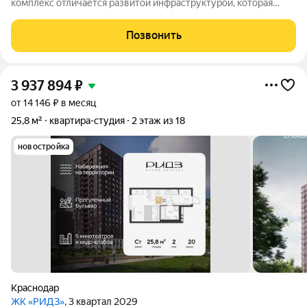
комплекс отличается развитой инфраструктурой, которая
включает в себя: школы 106, 63, 99, детские сады, торговые
центры, магазины. Озон, Вб, общественный транспорт, до
Позвонить
центра Краснодара 20 минут.
3 937 894
₽
от 14 146 ₽ в месяц
25,8 м²
квартира-студия
2 этаж из 18
новостройка
Краснодар
ЖК «РИДЗ»
, 3 квартал 2029