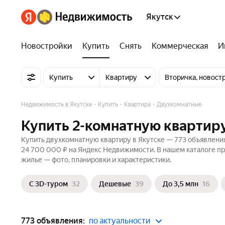
Якутск
Новостройки
Купить
Снять
Коммерческая
И
Купить
Квартиру
Вторичка, новост
Недвижимость в Якутске
Купить
Квартира
Двухкомнатные
Купить 2-комнатную квартиру
Купить двухкомнатную квартиру в Якутске — 773 объявления
24 700 000 ₽ на Яндекс Недвижимости. В нашем каталоге пр
жилье — фото, планировки и характеристики.
С 3D-туром
32
Дешевые
39
До 3,5 млн
16
773 объявления:
по актуальности