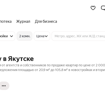
потека
Журнал
Для бизнеса
ройки
2 комн.
Цена
 в Якутске
 от агентств и собственников по продаже квартир по цене от 2 00
едложения площадью от 20,9 м² до 105,8 м² в новостройках и втор