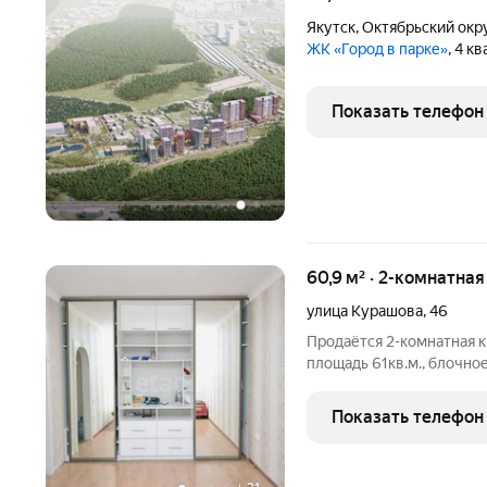
Якутск
,
Октябрьский окр
ЖК «Город в парке»
, 4 к
Показать телефон
60,9 м² · 2-комнатна
улица Курашова
,
46
Продаётся 2-комнатная кв
площадь 61кв.м., блочно
эффективна и предусмат
просторную комнату. Со
Показать телефон
использует площадь, чт