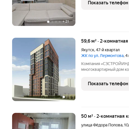
под окном автобусные ос
Показать телефон
садик,
+
21
59,6 м² · 2-комнатная
Якутск
,
47-й квартал
ЖК по ул. Лермонтова
, 
Компания «СЗСТРОЙИНД
многоквартирный дом ко
16этажей, а всего в нём
94двухкомнатные и 16тр
Показать телефон
монолитного кирпича, а
50 м² · 2-комнатная 
улица Фёдора Попова
,
10