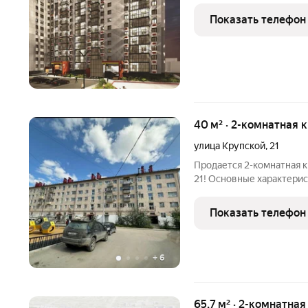
Показать телефон
40 м² · 2-комнатная 
улица Крупской
,
21
Продается 2-комнатная к
21! Основные характеристики: - Площадь: 40 кв. м - Тип дома:
Блочный - Год постройки
Преимущества: - Мебель 
Показать телефон
+
6
65,7 м² · 2-комнатная