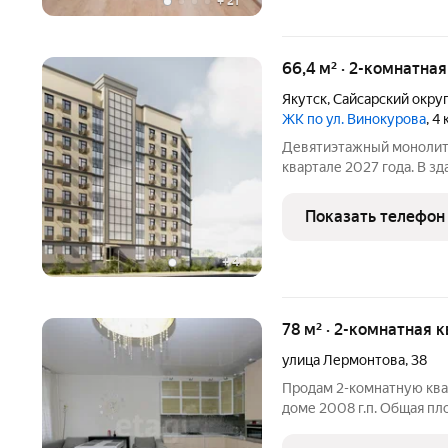
+
21
66,4 м² · 2-комнатна
Якутск
,
Сайсарский окру
ЖК по ул. Винокурова
, 4
Девятиэтажный монолитн
квартале 2027 года. В здании два подъезда и 140 к
однокомнатных и 54 двухкомн
Во дворе обустроят детс
Показать телефон
освещение,
+
4
78 м² · 2-комнатная 
улица Лермонтова
,
38
Продам 2-комнатную ква
доме 2008 г.п. Общая пл
находится на пересечени