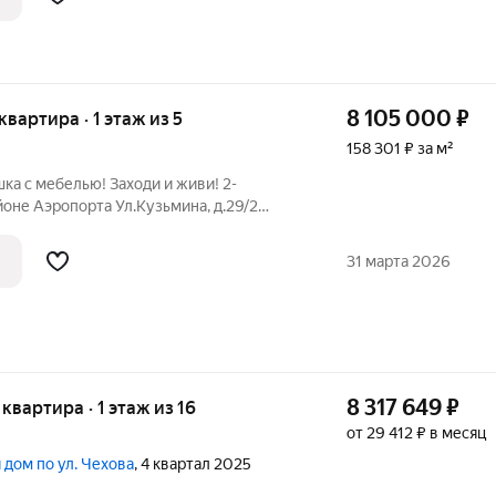
8 105 000
₽
 квартира · 1 этаж из 5
158 301 ₽ за м²
ка с мебелью! Заходи и живи! 2-
йоне Аэропорта Ул.Кузьмина, д.29/2
в.м. Дом 2002 года постройки Этаж: 1
 Отличный косметический ремонт!
31 марта 2026
8 317 649
₽
 квартира · 1 этаж из 16
от 29 412 ₽ в месяц
 дом по ул. Чехова
, 4 квартал 2025