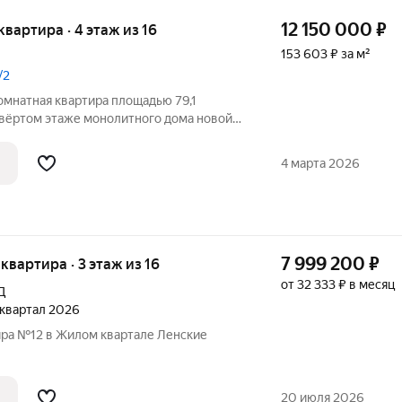
12 150 000
₽
 квартира · 4 этаж из 16
153 603 ₽ за м²
/2
омнатная квартира площадью 79,1
твёртом этаже монолитного дома новой
асположенного по адресу Якутск, улица
 кухня совмещённая с гостинной. В
4 марта 2026
7 999 200
₽
 квартира · 3 этаж из 16
от 32 333 ₽ в месяц
Д
4 квартал 2026
ира №12 в Жилом квартале Ленские
20 июля 2026