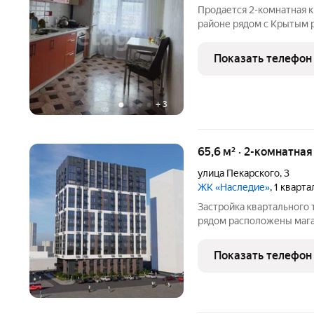
Продается 2-комнатная к
районе рядом с Крытым 
Площадь 54 кв.м. Этажнос
квартире имеется отдель
Показать телефон
новый асфальт,
+
3
65,6 м² · 2-комнатна
улица Пекарского
,
3
ЖК «Наследие»
, 1 кварт
Застройка квартального т
рядом расположены мага
детей.
Показать телефон