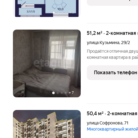
+
1
51,2 м² · 2-комнатная
улица Кузьмина
,
29/2
Продаётся отличная двуш
комнатная квартира в ра
Площадь квартиры: 51.2 к
Материал стен: блочный
Показать телефон
Санузел раздельный
+
7
50,4 м² · 2-комнатная
улица Софронова
,
71
Многоквартирный жилой