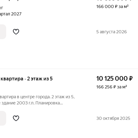
166 000 ₽ за м²
уг
вартал 2027
5 августа 2026
10 125 000
₽
я квартира · 2 этаж из 5
166 256 ₽ за м²
артира в центре города. 2 этаж из 5,
е здание 2003 г.п. Планировка
ривает изолированную кухню и
вмещенный санузел рационально
30 октября 2025
о повышает