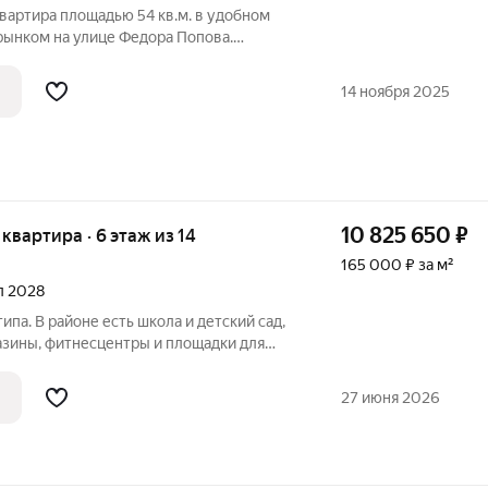
вартира площадью 54 кв.м. в удобном
рынком на улице Федора Попова.
ть 5/5 Квартира теплая и уютная. В
ный санузел, балкон застеклен. Во дворе
14 ноября 2025
10 825 650
₽
я квартира · 6 этаж из 14
165 000 ₽ за м²
ал 2028
ипа. В районе есть школа и детский сад,
зины, фитнесцентры и площадки для
27 июня 2026