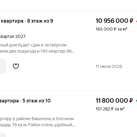
10 956 000
₽
я квартира · 8 этаж из 9
165 000 ₽ за м²
г
 квартал 2027
ый дом будет сдан в четвёртом
вартир: 86
атных. Отделка квартир черновая.
кую площадку, тротуар и наружное
11 июля 2026
11 800 000
₽
квартира · 5 этаж из 10
151 282 ₽ за м²
ртиру в районе Вавилона, в блочном
ощадь 78 кв.м. Район очень удобный,
и многих транспортных путей. Буквально