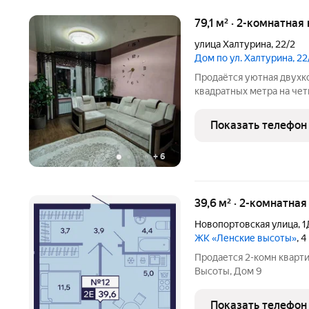
79,1 м² · 2-комнатная
улица Халтурина
,
22/2
Дом по ул. Халтурина, 22
Продаётся уютная двухк
квадратных метра на че
постройки (2018 год), р
Халтурина, 22/2. Удобная
Показать телефон
квартире красивый
+
6
39,6 м² · 2-комнатная
Новопортовская улица
,
1
ЖК «Ленские высоты»
, 
Продается 2-комн кварт
Высоты, Дом 9
Показать телефон