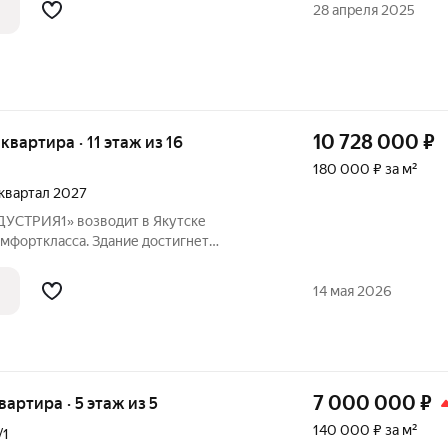
тановки, торговые центры, магазины,
28 апреля 2025
10 728 000
₽
 квартира · 11 этаж из 16
180 000 ₽ за м²
4 квартал 2027
УСТРИЯ1» возводит в Якутске
мфорткласса. Здание достигнет
 запланировано 110квартир:
ёхкомнатные. Дом построят из
14 мая 2026
 общая жилая площадь
7 000 000
₽
квартира · 5 этаж из 5
140 000 ₽ за м²
/1