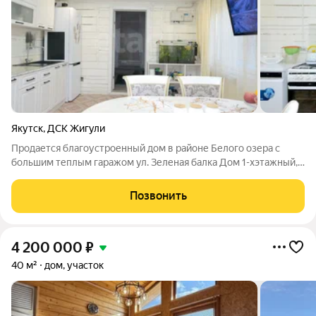
Якутск
,
ДСК Жигули
Продается благоустроенный дом в районе Белого озера с
большим теплым гаражом ул. Зеленая балка Дом 1-хэтажный,
площадь 91,1 кв.м. Дом из рубленного бруса, оклад лафет. 1995
гп, но увеличение площади (пристрой) в 2015 году 3 комнаты,
Позвонить
большая кухня 24
4 200 000
₽
40 м²
дом, участок