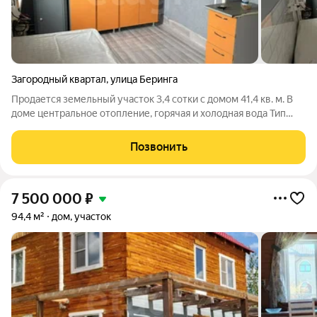
Загородный квартал
,
улица Беринга
Продается земельный участок 3,4 сотки с домом 41,4 кв. м. В
доме центральное отопление, горячая и холодная вода Тип
дома: Участок сухой, высокий, есть место для строительства.
Тип участка: под индивидуальное жилищное строительство
Позвонить
Участок ИЖС 3,4
7 500 000
₽
94,4 м²
дом, участок