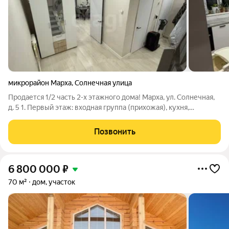
микрорайон Марха
,
Солнечная улица
Продается 1/2 часть 2-х этажного дома! Марха, ул. Солнечная,
д. 5 1. Первый этаж: входная группа (прихожая), кухня,
гостиная, раздельный санузел 2. Второй этаж: 3
изолированные комнаты, гардеробная Центральное
Позвонить
водоснабжение, газ, отопление
6 800 000
₽
70 м²
дом, участок