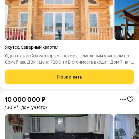
Якутск
,
Северный квартал
Одноэтажный дом вторым светом с земельным участком по
Семейная, ДВИ! Цена 7200 тр В стоимость входит: Дом 7 на 10
второй свет веранда 2,5 на 7 Фундамент ленточный Стены
профилированный брус 180180 Пол Шпунтованная доска
Позвонить
Потолок доска Окна 5 камерные
10 000 000
₽
130 м²
дом, участок