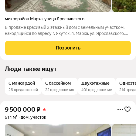
микрорайон Марха
,
улица Ярославского
В продаже красивый 2 этажный дом с земельным участком,
находящийся по адресу г. Якутск, п. Марха, ул. Ярославского.
Площадь дома 274.6 кв.м., площадь земельного участка 14,99
сот. На территории имеются баня, теплый гараж на 2 машины,
Позвонить
теплица, место
Люди также ищут
С мансардой
С бассейном
Двухэтажные
Одноэт
26 предложений
22 предложения
401 предложение
214 пред
9 500 000
₽
91,1 м²
дом, участок