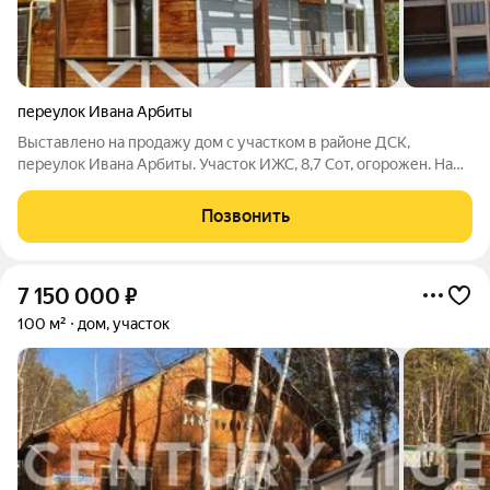
переулок Ивана Арбиты
Выставлено на продажу дом с участком в районе ДСК,
переулок Ивана Арбиты. Участок ИЖС, 8,7 Сот, огорожен. На
участке расположены дом и гараж. Дом 2-х этажный,
брусовый, 2017г.п., с общей площадью 94,4кв.м.,
Позвонить
благоустроенный. Газ и свет подведены.
7 150 000
₽
100 м²
дом, участок