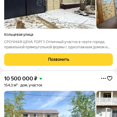
Кольцевая улица
СРОЧНАЯ ЦЕНА ТОРГ!! Отличный участок в черте города,
правильной прямоугольной формы с одноэтажным домом и
гаражом Адрес: г.Якутск, ул.Кольцевая, д.23 Площадь дома
120,1 м Год постройки 2002 год Наружная отделка сайдинг,
Позвонить
оклад лафет Гараж на одну
10 500 000
₽
154,3 м²
дом, участок