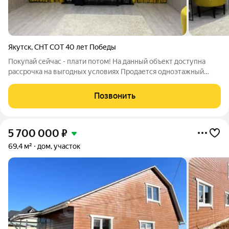
Якутск
,
СНТ СОТ 40 лет Победы
Покупай сейчас - плати потом! На данный объект доступна
рассрочка на выгодных условиях Продается одноэтажный
красивый дом НА ПОКУПКУ ДОМА ДЕЙСТВУЕТ РАССРОЧКА !
Первоначальный взнос 80%! Площадью 72 кв.м с
Позвонить
пристроенным гаражом на 36 кв.м на участке 16
5 700 000
₽
69,4 м²
дом, участок