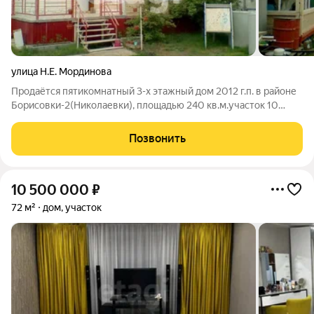
улица Н.Е. Мординова
Продаётся пятикомнатный 3-х этажный дом 2012 г.п. в районе
Борисовки-2(Николаевки), площадью 240 кв.м.участок 10
соток. Дом на свайном фундаменте (ж/б 8м). Первый этаж
цокольный, на котором находится ёмкость для воды объёмом
Позвонить
3,5 куб.м. и помещение
10 500 000
₽
72 м²
дом, участок