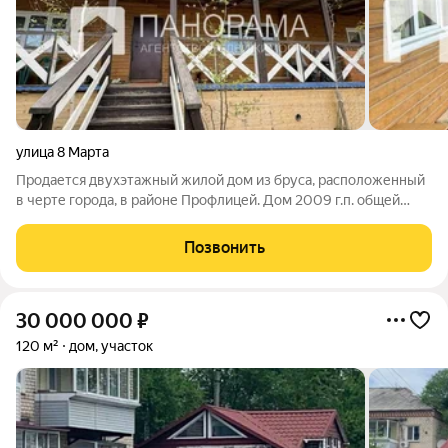
улица 8 Марта
Продается двухэтажный жилой дом из бруса, расположенный
в черте города, в районе Профлицей. Дом 2009 г.п. общей
площадью 250 кв.м. расположен на земельном участке в 7,3
сот. (ИЖС). Планировка отличается продуманностью и
Позвонить
включает 5 комнат и санузел,
30 000 000
₽
120 м²
дом, участок