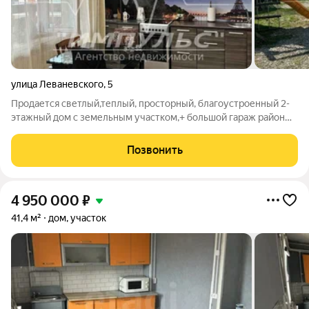
улица Леваневского
,
5
Продается светлый,теплый, просторный, благоустроенный 2-
этажный дом с земельным участком,+ большой гараж район
Авиагруппы. Дом просторный, с балконом, 2014 года
постройки, общей площадью 120,9 кв. м., 3 спальных комнаты.
Позвонить
Участок 5,14 соток, ИЖС,
4 950 000
₽
41,4 м²
дом, участок