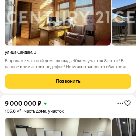
улица Сайдам
,
3
В продаже частный дом, площадь 40квм, участок 8 соток! В
данное время стоит под офис! Но можно запросто обустроить
под уютныц домик! Газовое отопление, свет подключен. Дом
находится в закрытом коттеджном мкр Сайдам по Намскому
Позвонить
тракту, шлагбаум,
9 000 000
₽
105,8 м²
часть дома, участок