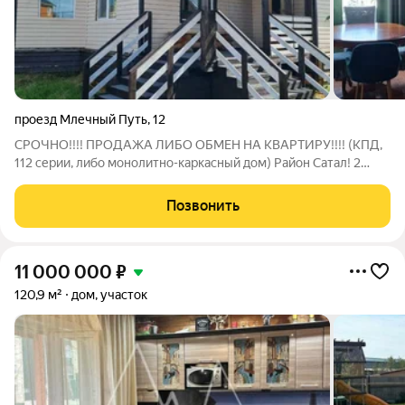
проезд Млечный Путь
,
12
СРОЧНО!!!! ПРОДАЖА ЛИБО ОБМЕН НА КВАРТИРУ!!!! (КПД,
112 серии, либо монолитно-каркасный дом) Район Сатал! 2
этажный ухоженный дом , 2020 года постройки. 138.2 м2 1этаж
- прихожая, лестница, ванная комната, кухня, столовая,
Позвонить
гостиная. 2 этаж- 3
11 000 000
₽
120,9 м²
дом, участок