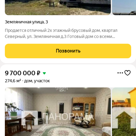
Земляничная улица
,
3
Продается отличный 2х этажный брусовый дом, квартал
Северный, ул. Земляничная д.3 Готовый дом со всеми
коммуникациями. С прекрасным видом на озеро, лес и сопки.
Местность "Ус Хатын" в пешей доступности. Оклад Лафет,
Позвонить
Электричество 3х фазка, Газ (котел
9 700 000
₽
274,6 м²
дом, участок