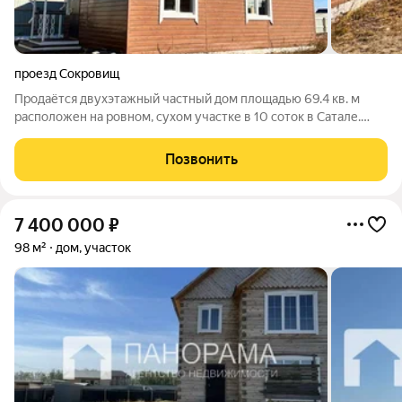
проезд Сокровищ
Продаётся двухэтажный частный дом площадью 69.4 кв. м
расположен на ровном, сухом участке в 10 соток в Сатале.
Участок под ИЖС. На первом этаже расположены просторная
кухня - гостиная, санузел, второй этаж отведен под спальню.
Позвонить
Объект построен в
7 400 000
₽
98 м²
дом, участок