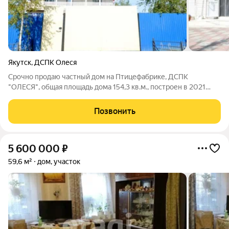
Якутск
,
ДСПК Олеся
Срочно продаю частный дом на Птицефабрике, ДСПК
"ОЛЕСЯ", общая площадь дома 154,3 кв.м., построен в 2021
году, общая площадь участка 8,04 соток, 1 этаж дома из бетона
10,18х7,54, 2 этаж из бруса. К дому пристроена веренда 5,14 х
Позвонить
2,60, на 2 этаже
5 600 000
₽
59,6 м²
дом, участок