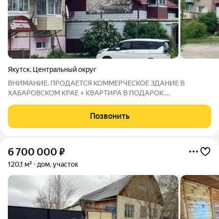
Якутск
,
Центральный округ
ВНИМАНИЕ, ПРОДАЕТСЯ КОММЕРЧЕСКОЕ ЗДАНИЕ В
ХАБАРОВСКОМ КРАЕ + КВАРТИРА В ПОДАРОК.
СОБСТВЕННИК. СМОТРИТЕ ФОТОГРАФИИ СНАЧАЛА
ЗДАНИЯ, А ЗАТЕМ КВАРТИРЫ. ЗДАНИЕ И КВАРТИРА
Позвонить
РАСПОЛОЖЕНЫ РЯДОМ, НА ОДНОЙ УЛИЦЕ. У ЗДАНИЯ
УЧАСТОК ПОД КОММЕРЦИЮ. Продается
6 700 000
₽
120,1 м²
дом, участок