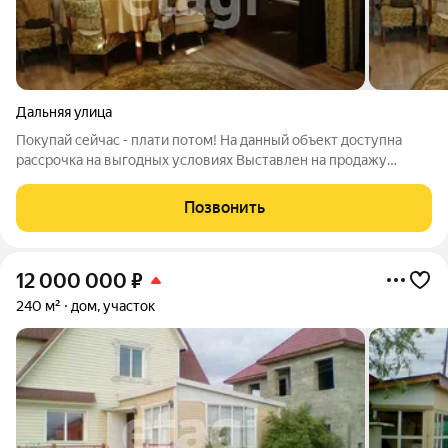
Дальняя улица
Покупай сейчас - плати потом! На данный объект доступна
рассрочка на выгодных условиях Выставлен на продажу
уютный 1-этажный дом по улице Дальняя. Площадь дома 63.2
кв.м. Участок площадью 6,1 соток. Дом расположен
Позвонить
практически в центре города, в
12 000 000
₽
240 м²
дом, участок