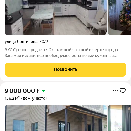
улица Лонгинова
,
70/2
ЭКС Срочно продается 2х этажный частный в черте города.
Заезжай и живи, все необходимое есть: новый кухонный
гарнитур, новая прихожая , спальный гарнитур новый и
кондиционеры 1 эт - арбалит 90 кв 2эт- облегченный дерево
Позвонить
40 кв Газ, свет есть вода 4
9 000 000
₽
138,2 м²
дом, участок