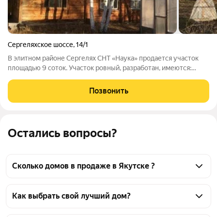
Сергеляхское шоссе
,
14/1
В элитном районе Сергелях СНТ «Наука» продается участок
площадью 9 соток. Участок ровный, разработан, имеются:
огород, теплица, грядки, много кустов черной смородины,
охты, боярышника. Из построек: брусовый дом с мансардой
Позвонить
100 м2 (2005 г.п.)
Остались вопросы?
Сколько домов в продаже в Якутске ?
На Яндекс Недвижимости в продаже в Якутске 406 
домов, из них 4 объявления от собственников, 402 
Как выбрать свой лучший дом?
объявления от агентств
Чтобы купить дом, воспользуйтесь тепловой 