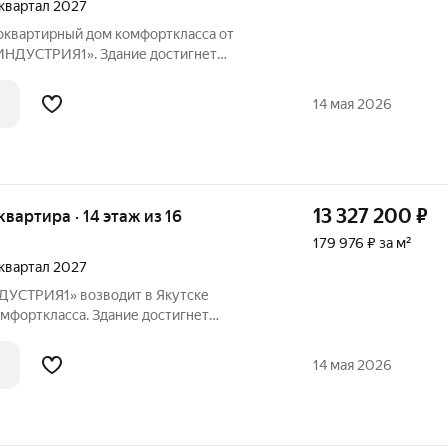
4 квартал 2027
гоквартирный дом комфорткласса от
НДУСТРИЯ1». Здание достигнет
ят 110квартир: 94двухкомнатные и
зведут из монолитного кирпича, а
14 мая 2026
ставит
13 327 200
₽
 квартира · 14 этаж из 16
179 976 ₽ за м²
4 квартал 2027
УСТРИЯ1» возводит в Якутске
мфорткласса. Здание достигнет
ят 110квартир: 94двухкомнатные и
строят из монолитного кирпича, а общая
14 мая 2026