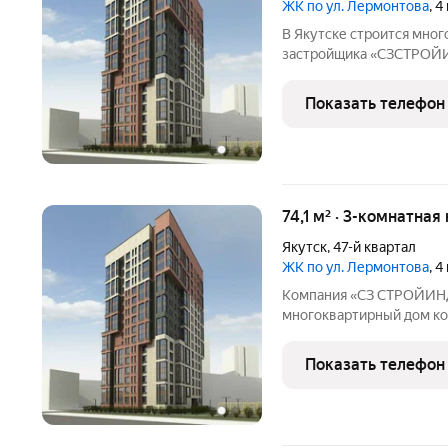
ЖК по ул. Лермонтова
, 
В Якутске строится мно
застройщика «СЗСТРОЙИ
16этажей, в нём размест
16трёхкомнатные. Дом во
Показать телефон
общая жилая площадь со
74,1 м² · 3-комнатная
Якутск
,
47-й квартал
ЖК по ул. Лермонтова
, 
Компания «СЗ СТРОЙИНД
многоквартирный дом ко
16этажей, в нём размест
16трёхкомнатные. Дом по
Показать телефон
жилая площадь составит