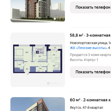
16этажей, а всего в нём
94двухкомнатные и 16тр
Показать телефон
монолитного кирпича, а
58,8 м² · 3-комнатная
Новопортовская улица
,
1
ЖК «Ленские высоты»
, 
Продается 3-комн кварт
Высоты, Корпус 1
Показать телефон
60 м² · 2-комнатная 
Якутск
,
47-й квартал