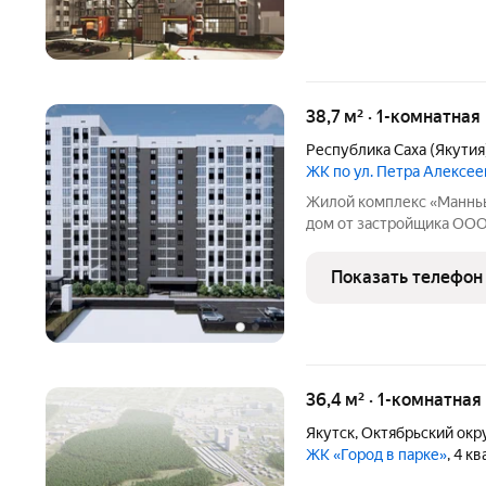
38,7 м² · 1-комнатная
Республика Саха (Якутия
ЖК по ул. Петра Алексее
Жилой комплекс «Манньы
дом от застройщика ООО
подъездов, в каждом из которых по две секции с
грузовым лифтами. В ком
Показать телефон
каждом
36,4 м² · 1-комнатная
Якутск
,
Октябрьский окр
ЖК «Город в парке»
, 4 к