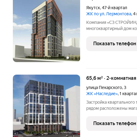
Якутск
,
47-й квартал
ЖК по ул. Лермонтова
, 
Компания «СЗ СТРОЙИНД
многоквартирный дом ко
16этажей, в нём располо
16трёхкомнатные. Дом по
Показать телефон
жилая площадь составит
65,6 м² · 2-комнатна
улица Пекарского
,
3
ЖК «Наследие»
, 1 кварт
Застройка квартального т
рядом расположены мага
детей.
Показать телефон