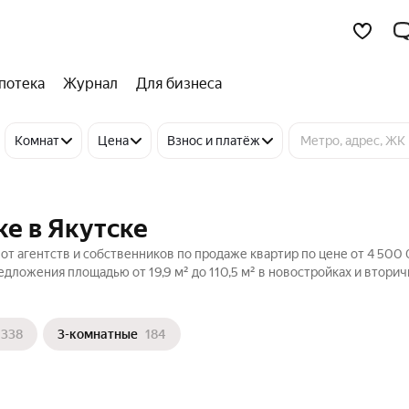
потека
Журнал
Для бизнеса
Комнат
Цена
Взнос и платёж
ке в Якутске
от агентств и собственников по продаже квартир по цене от 4 500
дложения площадью от 19,9 м² до 110,5 м² в новостройках и втори
338
3-комнатные
184