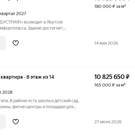
180 000 ₽ за м²
4 квартал 2027
УСТРИЯ1» возводит в Якутске
мфорткласса. Здание достигнет
жатся 110квартир: 94двухкомнатные и
строят из монолитного кирпича, а общая
14 мая 2026
10 825 650
₽
я квартира · 6 этаж из 14
165 000 ₽ за м²
ал 2028
ипа. В районе есть школа и детский сад,
зины, фитнесцентры и площадки для
27 июня 2026