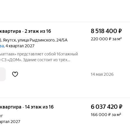
8 518 400
₽
 квартира · 2 этаж из 16
220 000 ₽ за м²
)
,
Якутск
,
улица Рыдзинского
,
24/5А
ва
, 4 квартал 2027
аттаах» представляет собой 16этажный
 СЗ «ДОМ». Здание состоит из трёх
 пассажирским и
плексе насчитывается 484 квартиры: на
14 мая 2026
6 037 420
₽
 квартира · 14 этаж из 16
166 000 ₽ за м²
уг
вартал 2027