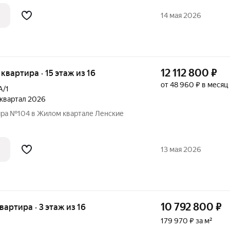
 запланировано 110квартир:
ёхкомнатные. Дом построят из
14 мая 2026
 суммарная площадь жилых
12 112 800
₽
 квартира · 15 этаж из 16
от 48 960 ₽ в месяц
А/1
4 квартал 2026
ира №104 в Жилом квартале Ленские
13 мая 2026
10 792 800
₽
квартира · 3 этаж из 16
179 970 ₽ за м²