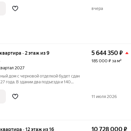
вчера
5 644 350
₽
 квартира · 2 этаж из 9
185 000 ₽ за м²
г
 квартал 2027
ый дом с черновой отделкой будет сдан
здании два подъезда и 140
ых и 54 двухкомнатных. Во дворе
адку, тротуар и наружное освещение,
11 июля 2026
10 728 000
₽
 квартира · 12 этаж из 16