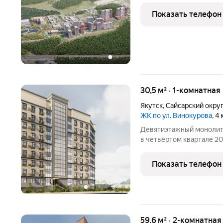
Показать телефон
30,5 м² · 1-комнатная
Якутск
,
Сайсарский окру
ЖК по ул. Винокурова
, 4
Девятиэтажный монолитн
в четвёртом квартале 2027 года. В 
квартир: 86 однокомнатн
обустроят детскую площ
Показать телефон
предусмотрят
+
4
59,6 м² · 2-комнатная