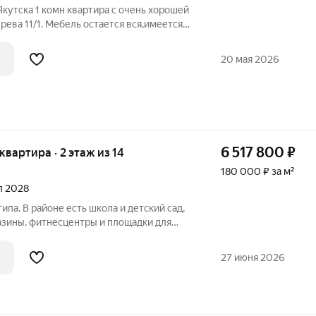
с очень хорошей
ева 11/1. Мебель остается вся,имеется
зжай и живи 33.1 кв.м этаж 4 -ый
20 мая 2026
6 517 800
₽
 квартира · 2 этаж из 14
180 000 ₽ за м²
ал 2028
ипа. В районе есть школа и детский сад,
зины, фитнесцентры и площадки для
27 июня 2026