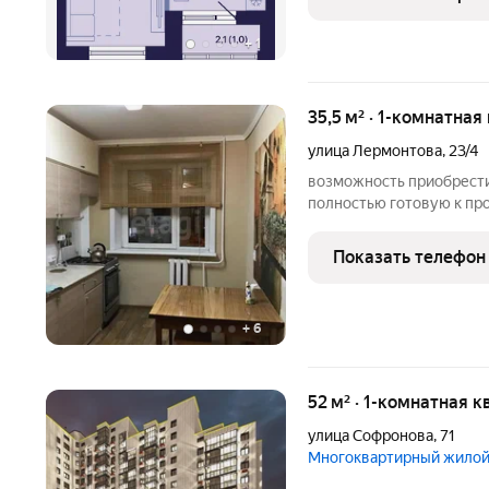
+
1
35,5 м² · 1-комнатная
улица Лермонтова
,
23/4
возможность приобрести
полностью готовую к пр
города ДК Кулаковского. Площадь 35,5 кв.м., квартира на 4 этаже
из 5. Дом 1980 г.п. Ква
Показать телефон
подойдет
+
6
52 м² · 1-комнатная к
улица Софронова
,
71
Многоквартирный жилой