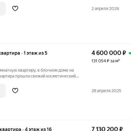
2 апреля 2026
4 600 000
₽
 квартира · 1 этаж из 5
131 054 ₽ за м²
мнатную квартиру, в блочном доме на
Квартира прошла свежий косметический
дверь, окна с стеклопакетами и
 Была полностью заменена канализация
28 апреля 2025
7 130 200
₽
 квартира · 4 этаж из 16