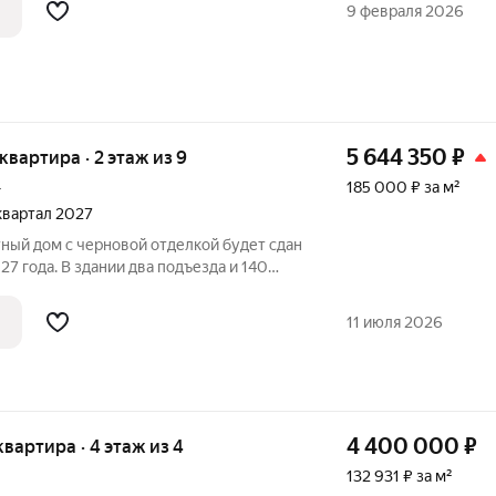
льзовался! В шаговой доступности
9 февраля 2026
5 644 350
₽
 квартира · 2 этаж из 9
185 000 ₽ за м²
г
 квартал 2027
ый дом с черновой отделкой будет сдан
здании два подъезда и 140
ых и 54 двухкомнатных. Во дворе
адку, тротуар и наружное освещение,
11 июля 2026
4 400 000
₽
 квартира · 4 этаж из 4
132 931 ₽ за м²