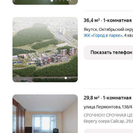
+
1
36,4 м² · 1-комнатная
Якутск
,
Октябрьский окр
ЖК «Город в парке»
, 4 к
Показать телефон
29,8 м² · 1-комнатная
улица Лермонтова
,
138/4
СРОЧНО!!! СРОЧНАЯ ЦЕНА
берегу озера Сайсар, 29,
этаж, 1988 год постройки