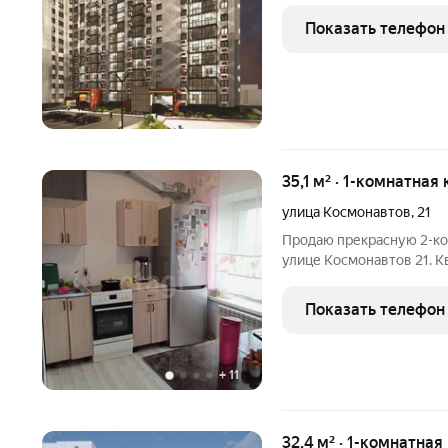
Показать телефон
35,1 м² · 1-комнатная
улица Космонавтов
,
21
Продаю прекрасную 2-ко
улице Космонавтов 21. 
ремонт, имеет железную 
автономную вентиляцию.
Показать телефон
и система отопления.
+
11
32,4 м² · 1-комнатная