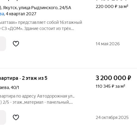
220 000 ₽ за м²
)
,
Якутск
,
улица Рыдзинского
,
24/5А
ва
, 4 квартал 2027
аттаах» представляет собой 16этажный
 СЗ «ДОМ». Здание состоит из трёх
 пассажирским и
плексе предусмотрено 484 квартиры на
14 мая 2026
3 200 000
₽
вартира · 2 этаж из 5
110 345 ₽ за м²
аева
,
40/1
вартира по адресу Автодорожная ул.,
2/5 - этаж.,материал - панельный,
тройки: 1987, с/у раздельный, есть
пластик В квартире остается мебель, а
24 октября 2025