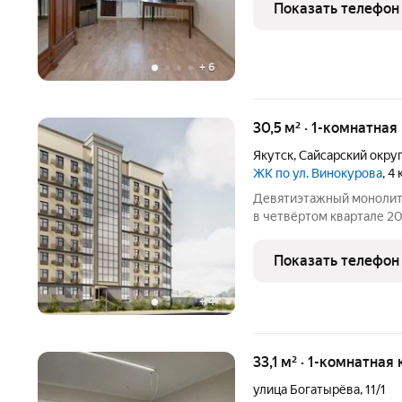
банке!!! Маткап не испо
Показать телефон
+
6
30,5 м² · 1-комнатная
Якутск
,
Сайсарский окру
ЖК по ул. Винокурова
, 4
Девятиэтажный монолитн
в четвёртом квартале 2027 года. В 
квартир: 86 однокомнатн
обустроят детскую площ
Показать телефон
предусмотрят
+
4
33,1 м² · 1-комнатная
улица Богатырёва
,
11/1