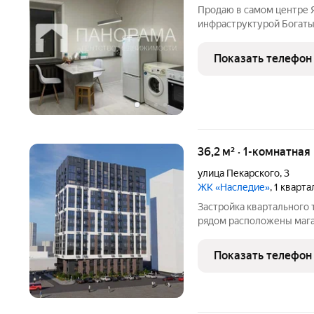
Продаю в самом центре Якутска 1 комн квартира 
инфраструктурой Богатыр
кондиционер. Вариант зае
Показать телефон
36,2 м² · 1-комнатная
улица Пекарского
,
3
ЖК «Наследие»
, 1 кварт
Застройка квартального т
рядом расположены мага
детей.
Показать телефон