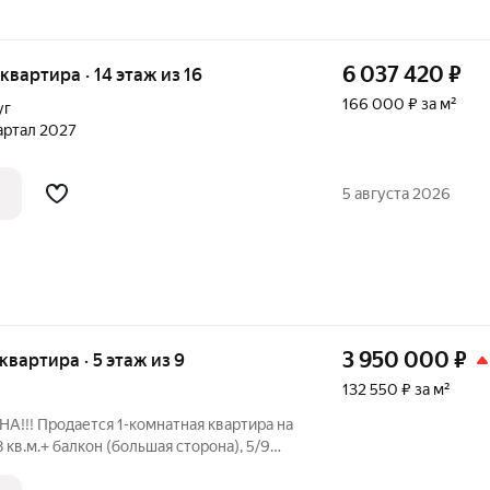
6 037 420
₽
 квартира · 14 этаж из 16
166 000 ₽ за м²
уг
вартал 2027
5 августа 2026
3 950 000
₽
 квартира · 5 этаж из 9
132 550 ₽ за м²
!!! Продается 1-комнатная квартира на
8 кв.м.+ балкон (большая сторона), 5/9
. 1 собственник! Без обременения в