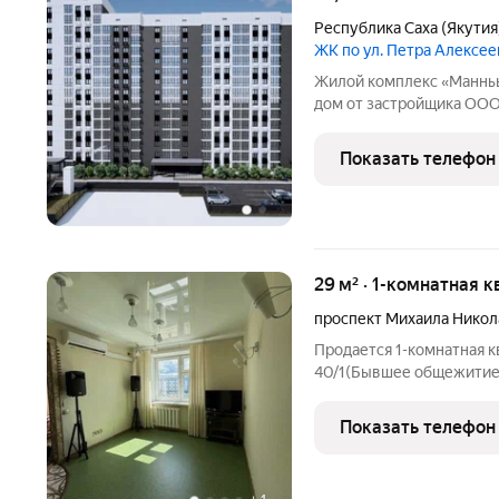
Республика Саха (Якутия
ЖК по ул. Петра Алексее
Жилой комплекс «Манньы
дом от застройщика ООО
подъездов, в каждом из которых по две секции с
грузовым лифтами. В ком
Показать телефон
каждом
29 м² · 1-комнатная к
проспект Михаила Никол
Продается 1-комнатная к
40/1(Бывшее общежитие) 
Площадь 29 кв.м, год пос
ремонт, материал окон - 
Показать телефон
также