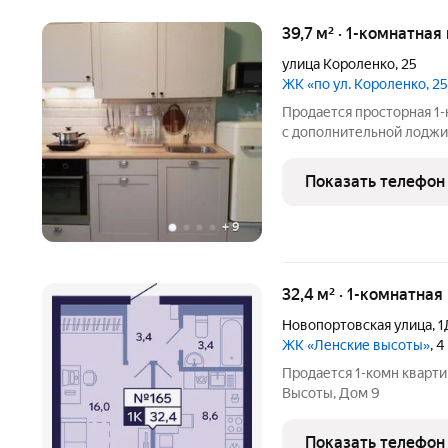
39,7 м² · 1-комнатная
улица Короленко
,
25
ЖК «по ул. Короленко, 2
Продается просторная 1-
с дополнительной лоджие
17-этажного блочного дом
ориентирована на восток
Показать телефон
Лермонтова.
+
9
32,4 м² · 1-комнатная
Новопортовская улица
,
1
ЖК «Ленские высоты»
, 
Продается 1-комн кварт
Высоты, Дом 9
Показать телефон