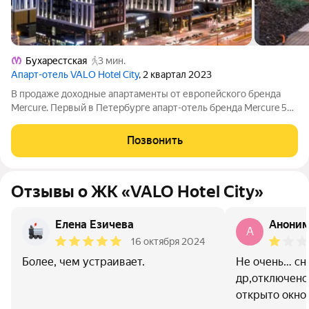
Бухарестская
3 мин.
Апарт-отель VALO Hotel City
, 2 квартал 2023
В продаже доходные апартаменты от европейского бренда
Mercure. Первый в Петербурге апарт-отель бренда Mercure 5
звёзд, расположен в 2 минутах от станции метро
Бухарестская. Уникальная локация позволяет комфортно
Позвонить
добраться до аэропорта и вокзалов и
Отзывы о ЖК «VALO Hotel City»
Елена Езичева
Анони
A
16 октября 2024
Более, чем устраивает.
Не очень… сн
др,отключено
открыто окно