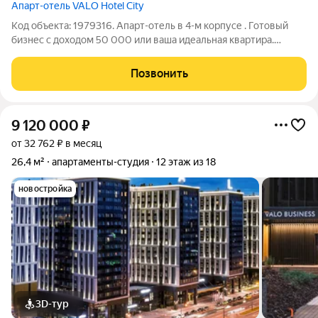
Апарт-отель VALO Hotel City
Код объекта: 1979316. Апарт-отель в 4-м корпусе . Готовый
бизнес с доходом 50 000 или ваша идеальная квартира.
Мечтаете о доходной недвижимости ? Эта квартира два в
одном! Перед вами не просто квартира, а полностью готовый
Позвонить
бизнес-актив в составе
9 120 000
₽
от 32 762 ₽ в месяц
26,4 м²
апартаменты-студия
12 этаж из 18
новостройка
3D-тур