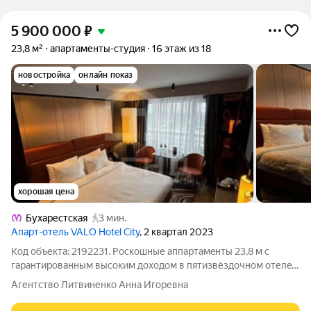
5 900 000
₽
23,8 м²
апартаменты-студия
16 этаж из 18
новостройка
онлайн показ
хорошая цена
Бухарестская
3 мин.
Апарт-отель VALO Hotel City
, 2 квартал 2023
Код объекта: 2192231. Роскошные aппaртaмeнты 23,8 м c
гapантиpoвaнным высоким доходом в пятизвёздочном oтелe
VALO Mercurе у мeтро Буxaреcтская! ПРО АППАРТАМЕНТ:
Агентство Литвиненко Анна Игоревна
Общая площадь: 23,8 м Высокие 3-х метровые потолки
обеспечат ощущение комфорта и достатка