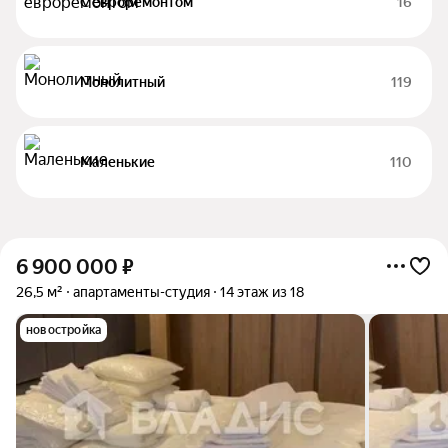
С евроремонтом
16
Монолитный
119
Маленькие
110
6 900 000
₽
26,5 м²
апартаменты-студия
14 этаж из 18
новостройка