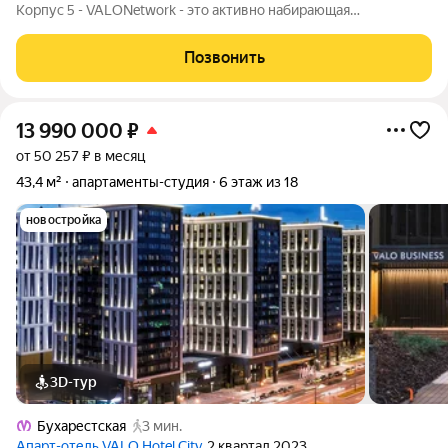
Корпус 5 - VALONetwork - это активно набирающая
популярность концепция. Компактные номера с максимально
функциональным наполнением и ярким дизайном,
Позвонить
предназначенные в большей степени под
13 990 000
₽
от 50 257 ₽ в месяц
43,4 м²
апартаменты-студия
6 этаж из 18
новостройка
3D-тур
Бухарестская
3 мин.
Апарт-отель VALO Hotel City
, 2 квартал 2023