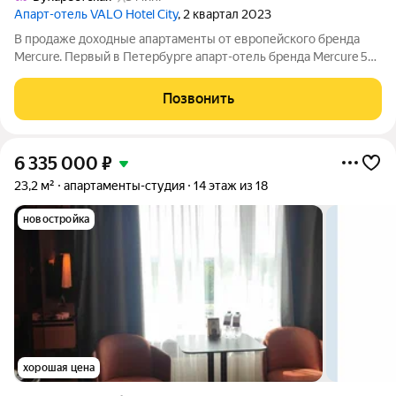
Апарт-отель VALO Hotel City
, 2 квартал 2023
В продаже доходные апартаменты от европейского бренда
Mercure. Первый в Петербурге апарт-отель бренда Mercure 5
звёзд, расположен в 2 минутах от станции метро
Бухарестская. Уникальная локация позволяет комфортно
Позвонить
добраться до аэропорта и вокзалов и
6 335 000
₽
23,2 м²
апартаменты-студия
14 этаж из 18
новостройка
хорошая цена