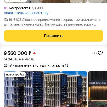
Бухарестская
3 мин.
Апарт-отель VALO Hotel City
ID: 1913103 Отличное предложение - сервисные апартаменты
для жизни и инвестиций. Преимущества для инвестора: -
Надежный бизнес - экономия времени - стабильный
пассивный доход - нет необходимости ежемесячно
Позвонить
встречаться с арендатором - не нужно следить
9 560 000
₽
от 34 343 ₽ в месяц
23 м²
апартаменты-студия
4 этаж из 18
новостройка