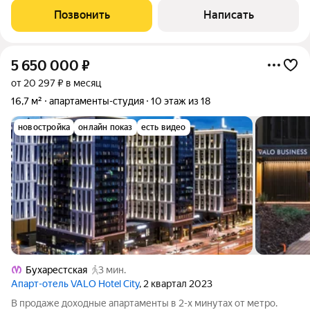
В продже несколько апартаментов. Студия от 24,4 м2 до 25,8
Позвонить
Написать
м2 Стабильный ежемесячный доход В
5 650 000
₽
от 20 297 ₽ в месяц
16,7 м²
апартаменты-студия
10 этаж из 18
новостройка
онлайн показ
есть видео
Бухарестская
3 мин.
Апарт-отель VALO Hotel City
, 2 квартал 2023
В продаже доходные апартаменты в 2-х минутах от метро.