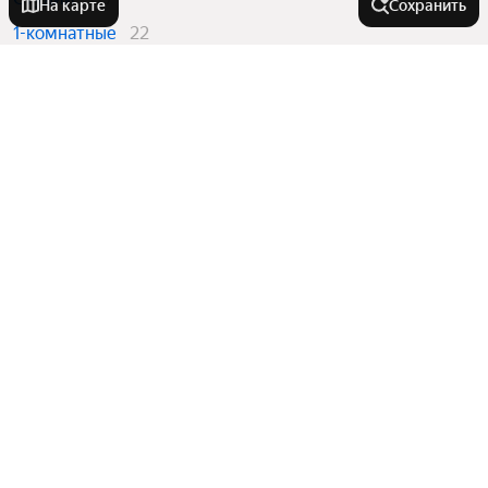
На карте
Сохранить
1-комнатные
22
Вторичный рынок
в апарт-отеле VALO Hotel City
Студии
67
1-комнатные
7
Квартиры в новостройках
в апарт-отеле VALO Hotel City
Студии
60
1-комнатные
15
У метро