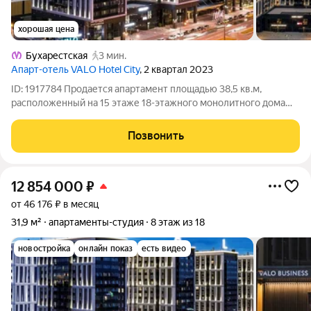
хорошая цена
Бухарестская
3 мин.
Апарт-отель VALO Hotel City
, 2 квартал 2023
ID: 1917784 Продается апартамент площадью 38,5 кв.м,
расположенный на 15 этаже 18-этажного монолитного дома
2023 года постройки. Объект находится в Фрунзенском
районе Санкт-Петербурга, по адресу улица Салова, дом 61, в
Позвонить
корпусе Valo Soul апарт-отеля
12 854 000
₽
от 46 176 ₽ в месяц
31,9 м²
апартаменты-студия
8 этаж из 18
новостройка
онлайн показ
есть видео