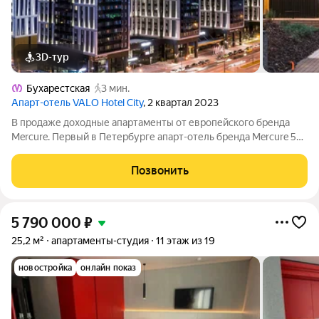
3D-тур
Бухарестская
3 мин.
Апарт-отель VALO Hotel City
, 2 квартал 2023
В продаже доходные апартаменты от европейского бренда
Mercure. Первый в Петербурге апарт-отель бренда Mercure 5
звёзд, расположен в 2 минутах от станции метро
Бухарестская. Уникальная локация позволяет комфортно
Позвонить
добраться до аэропорта и вокзалов и
5 790 000
₽
25,2 м²
апартаменты-студия
11 этаж из 19
новостройка
онлайн показ