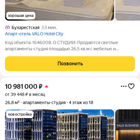
хорошая цена
Бухарестская
3 мин.
Апарт-отель VALO Hotel City
Код объекта: 1646008. О СТУДИИ: Продаются светлые
aпартаменты-студия площадью 26,5 кв.м с мебелью и
техникой на 14-м этаже 18-ти этажного aпаpт-отeля VАLО (4-й
корпус). Из окна вид во двор, высота потолков 2,8 метра,
Позвонить
санузел совмещенный. Техника:
10 981 000
₽
от 39 448 ₽ в месяц
26,8 м²
апартаменты-студия
4 этаж из 18
новостройка