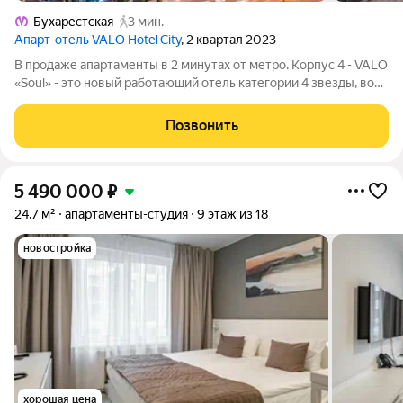
Бухарестская
3 мин.
Апарт-отель VALO Hotel City
, 2 квартал 2023
В продаже апартаменты в 2 минутах от метро. Корпус 4 - VALO
«Soul» - это новый работающий отель категории 4 звезды, во
Фрунзенском районе. Апартаменты универсальны и удобны
как для краткосрочной, так и долгосрочной аренды, а значит
Позвонить
будут приносить
5 490 000
₽
24,7 м²
апартаменты-студия
9 этаж из 18
новостройка
хорошая цена