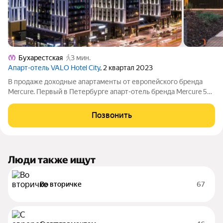
Бухарестская
3 мин.
Апарт-отель VALO Hotel City
, 2 квартал 2023
В продаже доходные апартаменты от европейского бренда
Mercure. Первый в Петербурге апарт-отель бренда Mercure 5
звёзд, расположен в 2 минутах от станции метро
Бухарестская. Уникальная локация позволяет комфортно
Позвонить
добраться до аэропорта и вокзалов и
Люди также ищут
Во вторичке
67