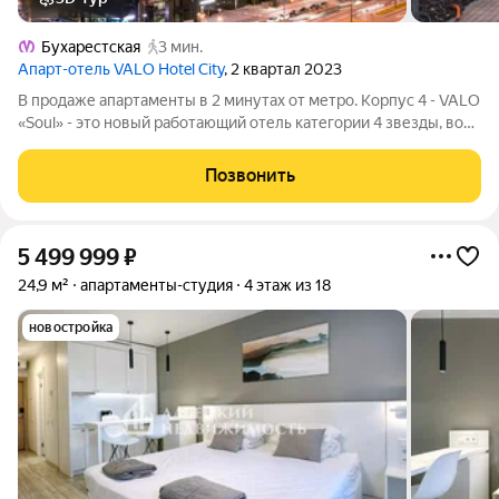
Бухарестская
3 мин.
Апарт-отель VALO Hotel City
, 2 квартал 2023
В продаже апартаменты в 2 минутах от метро. Корпус 4 - VALO
«Soul» - это новый работающий отель категории 4 звезды, во
Фрунзенском районе. Апартаменты универсальны и удобны
как для краткосрочной, так и долгосрочной аренды, а значит
Позвонить
будут приносить
5 499 999
₽
24,9 м²
апартаменты-студия
4 этаж из 18
новостройка