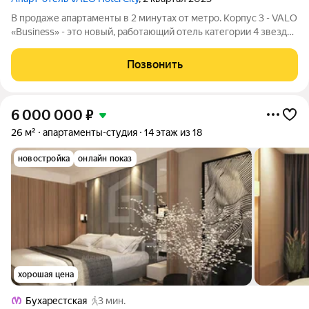
В продаже апартаменты в 2 минутах от метро. Корпус 3 - VALO
«Business» - это новый, работающий отель категории 4 звезды
у во Фрунзенском районе. Апартаменты универсальны и
удобны как для краткосрочной, так и долгосрочной аренды, а
Позвонить
значит будут
6 000 000
₽
26 м²
апартаменты-студия
14 этаж из 18
новостройка
онлайн показ
хорошая цена
Бухарестская
3 мин.