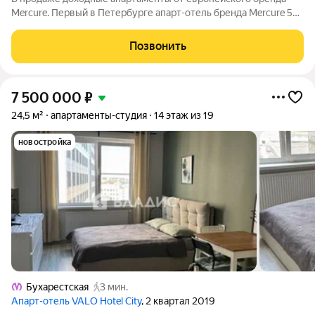
Mercure. Первый в Петербурге апарт-отель бренда Mercure 5
звёзд, расположен в 2 минутах от станции метро
Бухарестская. Уникальная локация позволяет комфортно
Позвонить
добраться до аэропорта и вокзалов и
7 500 000
₽
24,5 м²
апартаменты-студия
14 этаж из 19
новостройка
Бухарестская
3 мин.
Апарт-отель VALO Hotel City
, 2 квартал 2019