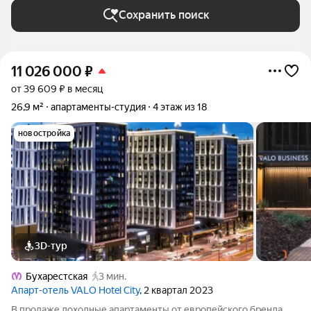
Сохранить поиск
11 026 000
₽
от 39 609 ₽ в месяц
26,9 м²
апартаменты-студия
4 этаж из 18
новостройка
3D-тур
Бухарестская
3 мин.
Апарт-отель VALO Hotel City
, 2 квартал 2023
В продаже доходные апартаменты от европейского бренда