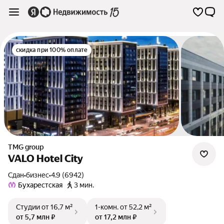
скидка при 100% оплате
TMG group
VALO Hotel City
Сдан
•
бизнес
•
4.9 (6942)
Бухарестская
3 мин.
Студии
от 16,7 м²
1-комн.
от 52,2 м²
от 5,7 млн ₽
от 17,2 млн ₽