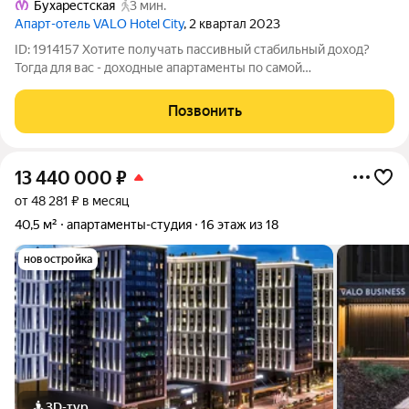
Бухарестская
3 мин.
Апарт-отель VALO Hotel City
, 2 квартал 2023
ID: 1914157 Хотите получать пассивный стабильный доход?
Тогда для вас - доходные апартаменты по самой
привлекательной цене! Лучшая цена в корпусе VALO Mercure -
флагманском единственном 5-звездочном отеле на
Позвонить
территории комплекса VALO. Приобретая
13 440 000
₽
от 48 281 ₽ в месяц
40,5 м²
апартаменты-студия
16 этаж из 18
новостройка
3D-тур