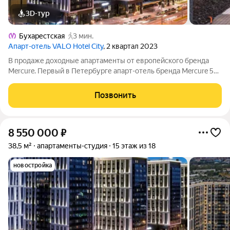
3D-тур
Бухарестская
3 мин.
Апарт-отель VALO Hotel City
, 2 квартал 2023
В продаже доходные апартаменты от европейского бренда
Mercure. Первый в Петербурге апарт-отель бренда Mercure 5
звёзд, расположен в 2 минутах от станции метро
Бухарестская. Уникальная локация позволяет комфортно
Позвонить
добраться до аэропорта и вокзалов и
8 550 000
₽
38,5 м²
апартаменты-студия
15 этаж из 18
новостройка