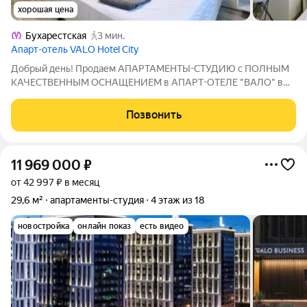
хорошая цена
Бухарестская
3 мин.
Апарт-отель VALO Hotel City
Добрый день! Продаем АПАРТАМЕНТЫ-СТУДИЮ с ПОЛНЫМ
КАЧЕСТВЕННЫМ ОСНАЩЕНИЕМ в АПАРТ-ОТЕЛЕ "ВАЛО" в
пешей доступности от станции метро «БУХАРЕСТСКАЯ".
Можно сдавать в аренду через доверительное управление от
Позвонить
УК Застройщика, иметь стабильный ежемесячный
11 969 000
₽
от 42 997 ₽ в месяц
29,6 м²
апартаменты-студия
4 этаж из 18
новостройка
онлайн показ
есть видео