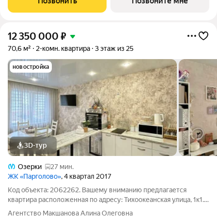
Позвонить
Позвоните мне
12 350 000
₽
70,6 м²
2-комн. квартира
3 этаж из 25
новостройка
3D-тур
Озерки
27 мин.
ЖК «Парголово»
, 4 квартал 2017
Код объекта: 2062262. Вашему вниманию предлагается
квартира расположенная по адресу: Тихоокеанская улица, 1к1.
Это идеальное предложение для тех, кто ищет комфортное
Агентство Макшанова Алина Олеговна