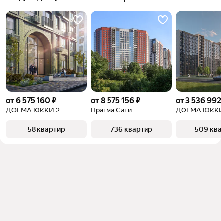
от 6 575 160 ₽
от 8 575 156 ₽
от 3 536 992
ДОГМА ЮККИ 2
Прагма Сити
ДОГМА ЮКК
58 квартир
736 квартир
509 кв