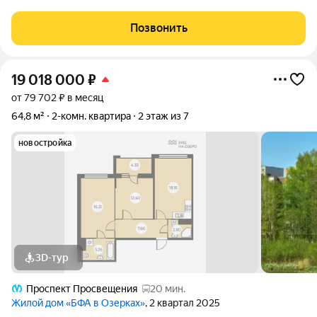
современный ремонт, квартира частично оборудована
мебелью и техникой. Для дополнительного комфорта
Позвонить
предусмотрен теплый пол в прихожей, ванной
19 018 000
₽
от 79 702 ₽ в месяц
64,8 м²
2-комн. квартира
2 этаж из 7
новостройка
3D-тур
Проспект Просвещения
20 мин.
Жилой дом «БФА в Озерках»
, 2 квартал 2025