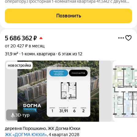
оператору.Просторная 1-комнатная квартира 41,5м2 с двумя
лоджиями! Один собственник приобретал квартиру у
застройщика больше 5 лет назад. Документы готовы. Светлая,
Позвонить
теплая квартира в современном
5 686 362
₽
от 20 427 ₽ в месяц
31,9 м²
1-комн. квартира
6 этаж из 12
новостройка
3D-тур
деревня Порошкино
,
ЖК Догма Юкки
ЖК «ДОГМА ЮККИ»
, 4 квартал 2028