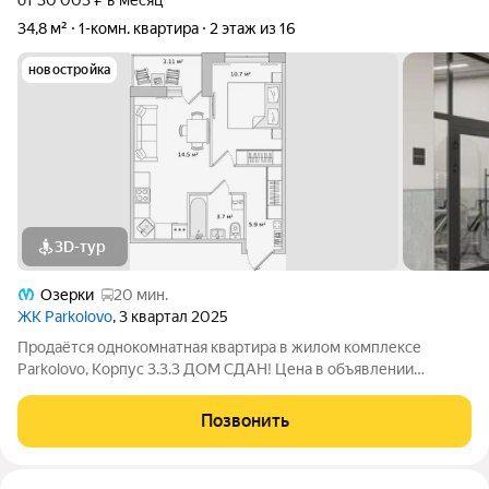
от 30 003 ₽ в месяц
34,8 м²
1-комн. квартира
2 этаж из 16
новостройка
3D-тур
Озерки
20 мин.
ЖК Parkolovo
, 3 квартал 2025
Продаётся однокомнатная квартира в жилом комплексе
Parkolovo, Корпус 3.3.3 ДОМ СДАН! Цена в объявлении
указана с учетом скидки за наличные. При покупке квартиры
без участия агентов дарим сертификат в магазин ХОФФ на
Позвонить
сумму 50 000 рублей. Квартира с