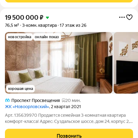
19 500 000
₽
76,5 м²
3-комн. квартира
17 этаж из 26
новостройка
онлайн показ
хорошая цена
Проспект Просвещения
20 мин.
ЖК «Новоорловский»
, 2 квартал 2021
Арт. 135639970 Продается семейная 3-комнатная квартира
комфорт-класса! Адрес: Суздальское шоссе, дом 24, корпус 2,
стр. 1, кв. 192 Предлагаем вашему вниманию светлую и
просторную 3-комнатную квартиру, расположенную в доме
Позвонить