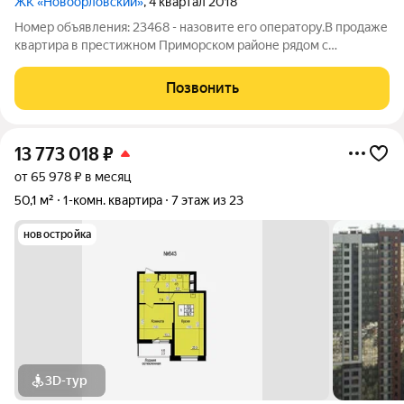
ЖК «Новоорловский»
, 4 квартал 2018
Номер объявления: 23468 - назовите его оператору.В продаже
квартира в престижном Приморском районе рядом с
Новоорловским заказником и Большим Суздальским озером.
Планировка состоит из: кухни, изолированной комнаты,
Позвонить
просторного балкона, совмещенного
13 773 018
₽
от 65 978 ₽ в месяц
50,1 м²
1-комн. квартира
7 этаж из 23
новостройка
3D-тур