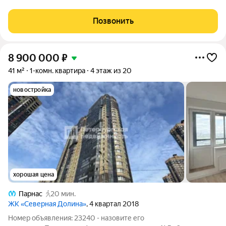
жильё по выгодной цене. Квартира расположена на 3 этаже
25-этажного
Позвонить
8 900 000
₽
41 м²
1-комн. квартира
4 этаж из 20
новостройка
хорошая цена
Парнас
20 мин.
ЖК «Северная Долина»
, 4 квартал 2018
Номер объявления: 23240 - назовите его