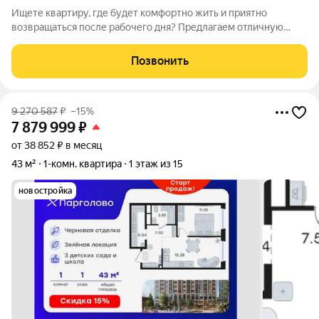
Ищете квартиру, где будет комфортно жить и приятно
возвращаться после рабочего дня? Предлагаем отличную
1комнатную квартиру в современном доме! Почему эта
квартира отличный выбор: Удачная планировка: продуманное
Позвонить
пространство, где каждый квадратный
9 270 587
₽
–15%
7 879 999
₽
от 38 852 ₽ в месяц
43 м²
1-комн. квартира
1 этаж из 15
новостройка