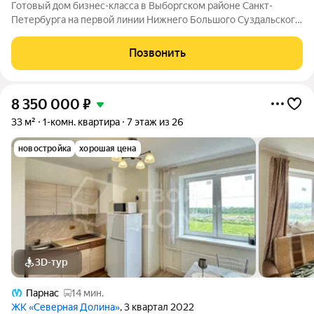
Готовый дом бизнес-класса в Выборгском районе Санкт-
Петербурга на первой линии Нижнего Большого Суздальского
озера. Современные квартиры от 33,36 м2 до 190,08 м2 с
видом на озеро и зеленый квартал. Сочетание камерности
Позвонить
локации и энергии большого
8 350 000
₽
33 м²
1-комн. квартира
7 этаж из 26
новостройка
хорошая цена
3D-тур
Парнас
14 мин.
ЖК «Северная Долина»
, 3 квартал 2022