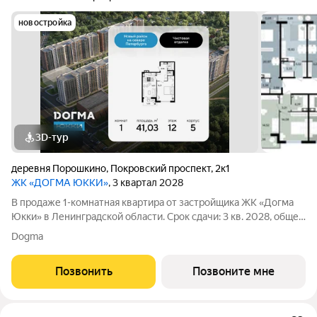
новостройка
3D-тур
деревня Порошкино
,
Покровский проспект
,
2к1
ЖК «ДОГМА ЮККИ»
, 3 квартал 2028
В продаже 1-комнатная квартира от застройщика ЖК «Догма
Юкки» в Ленинградской области. Срок сдачи: 3 кв. 2028, общей
площадью 41.03 кв.м., на 12 этаже. «Догма Юкки» это квартал с
Dogma
доступной социальной инфраструктурой. Жилой комплекс
расположен в
Позвонить
Позвоните мне