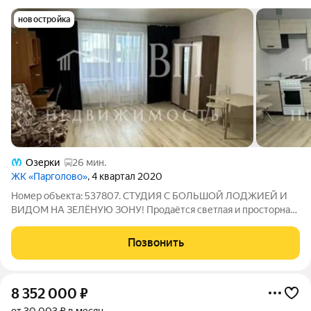
новостройка
Озерки
26 мин.
ЖК «Парголово»
, 4 квартал 2020
Номер объекта: 537807. СТУДИЯ С БОЛЬШОЙ ЛОДЖИЕЙ И
ВИДОМ НА ЗЕЛЁНУЮ ЗОНУ! Продаётся светлая и просторная
квартира-студия по адресу: ул. Тихоокеанская, 18к2. Отличный
вариант как для собственного проживания, так и для выгодной
Позвонить
сдачи в аренду.
8 352 000
₽