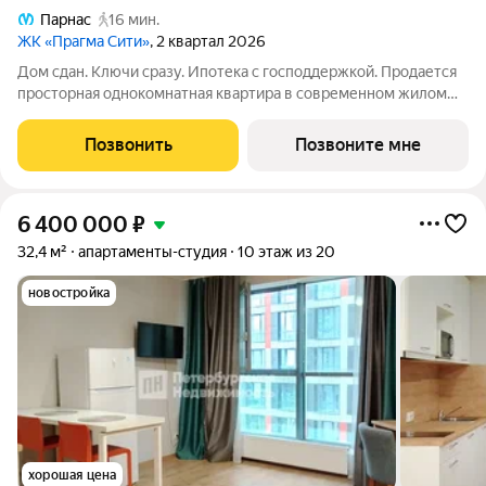
Парнас
16 мин.
ЖК «Прагма Сити»
, 2 квартал 2026
Дом сдан. Ключи сразу. Ипотека с господдержкой. Продается
просторная однокомнатная квартира в современном жилом
комплексе «Прагма City». При желании чистовую отделку
можно заказать у застройщика. Общая площадь квартиры 47.8
Позвонить
Позвоните мне
м2, жилая 13.2 м2.
6 400 000
₽
32,4 м²
апартаменты-студия
10 этаж из 20
новостройка
хорошая цена