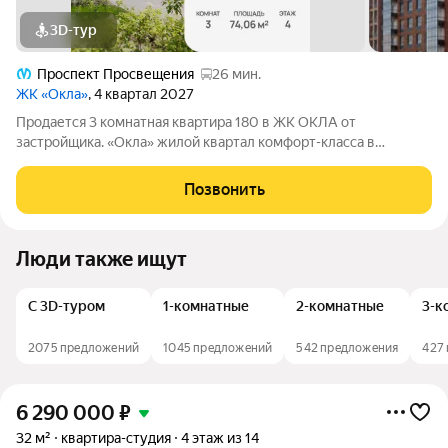
3D-тур
Проспект Просвещения
26 мин.
ЖК «Окла»
, 4 квартал 2027
Продается 3 комнатная квартира 180 в ЖК ОКЛА от
застpойщикa. «Окла» жилой квартал комфорт-класса в
Приморском районе Санкт-Петербурга. Расположен в
окружении парков и озёр с развитой инфраструктурой.
Позвонить
Первые корпуса уже сданы и заселены. Удобная
Люди также ищут
С 3D-туром
1-комнатные
2-комнатные
3-к
2075 предложений
1045 предложений
542 предложения
427
6 290 000
₽
32 м²
квартира-студия
4 этаж из 14