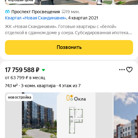
хорошая цена
Проспект Просвещения
19 мин.
Квартал «Новая Скандинавия»
, 4 квартал 2021
ЖК «Новая Скандинавия». Готовые квартиры с «белой»
отделкой в сданном доме у озера. Субсидированная ипотека.
Кладовки и паркинг в продаже. Светлая, просторная, тихая
квартира семейной планировки в сданном ЖК «Новая
Позвонить
Скандинавия» на берегу Нижнего
17 759 588
₽
от 63 799 ₽ в месяц
74,1 м²
3-комн. квартира
4 этаж из 7
новостройка