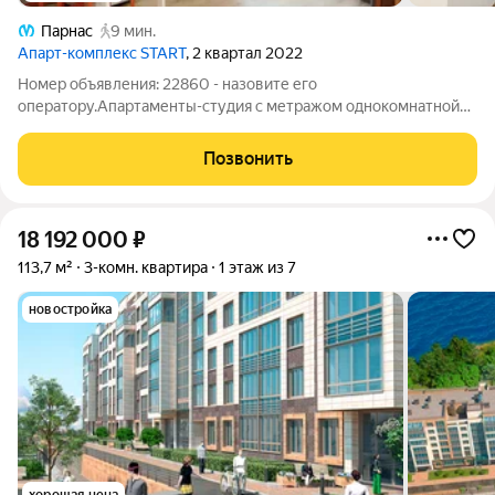
Парнас
9 мин.
Апарт-комплекс START
, 2 квартал 2022
Номер объявления: 22860 - назовите его
оператору.Апартаменты-студия с метражом однокомнатной
квартиры! Отличное вложение как для проживания, так и для
сдачи в аренду. В пешей доступности находятся: метро
Позвонить
"Парнас", поликлиника, детский сад, школа,
18 192 000
₽
113,7 м²
3-комн. квартира
1 этаж из 7
новостройка