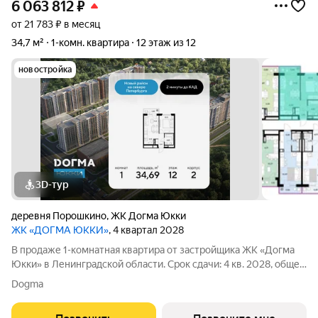
6 063 812
₽
от 21 783 ₽ в месяц
34,7 м²
1-комн. квартира
12 этаж из 12
новостройка
3D-тур
деревня Порошкино
,
ЖК Догма Юкки
ЖК «ДОГМА ЮККИ»
, 4 квартал 2028
В продаже 1-комнатная квартира от застройщика ЖК «Догма
Юкки» в Ленинградской области. Срок сдачи: 4 кв. 2028, общей
площадью 34.69 кв.м., на 12 этаже. «Догма Юкки» это квартал с
Dogma
доступной социальной инфраструктурой. Жилой комплекс
расположен в