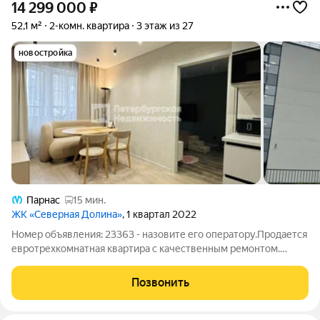
14 299 000
₽
52,1 м²
2-комн. квартира
3 этаж из 27
новостройка
Парнас
15 мин.
ЖК «Северная Долина»
, 1 квартал 2022
Номер объявления: 23363 - назовите его оператору.Продается
евротрехкомнатная квартира с качественным ремонтом.
Просторная и светлая квартира общей площадью 52,1 кв. м от
застройщика «Главстрой». Объект сдан в 2022 году. Локация:
Позвонить
Улица Шишкина