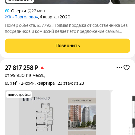
Озерки
27 мин.
ЖК «Парголово»
, 4 квартал 2020
Номер объекта: 537792. Прямая продажа от собственника без
посредников и комиссий делает это предложение самым
экономичным вариантом на рынке для тех, кто ценит каждый
рубль. Район давно обжитой и тихий, но при этом воздух здесь
Позвонить
остается чистым
27 817 258
₽
от 99 930 ₽ в месяц
85,1 м²
2-комн. квартира
23 этаж из 23
новостройка