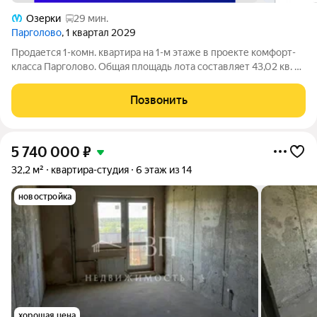
Озерки
29 мин.
Парголово
, 1 квартал 2029
Продается 1-комн. квартира на 1-м этаже в проекте комфорт-
класса Парголово. Общая площадь лота составляет 43,02 кв. м,
из которых 11,35 кв. м отведено под жилую и 15,28 кв. м под
кухонную зону. Номер квартиры - 496. Преимущества: -
Позвонить
Квартира
5 740 000
₽
32,2 м²
квартира-студия
6 этаж из 14
новостройка
хорошая цена