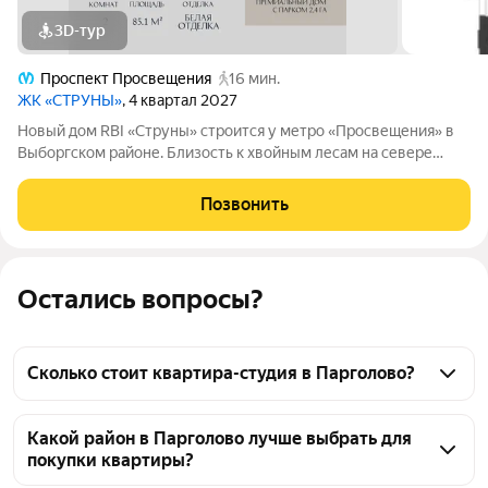
3D-тур
Проспект Просвещения
16 мин.
ЖК «СТРУНЫ»
, 4 квартал 2027
Новый дом RBI «Струны» строится у метро «Просвещения» в
Выборгском районе. Близость к хвойным лесам на севере
города и расположение на улице Шостаковича определили
лейтмотив проекта симфония карельской природы.
Позвонить
Двухуровневый парк с карельскими
Остались вопросы?
Сколько стоит квартира-студия в Парголово?
Цена на квартиру-студию в Парголово зависит от 
района, площади и состояния квартиры. Сейчас на 
Какой район в Парголово лучше выбрать для
покупки квартиры?
странице можно увидеть актуальные предложения 