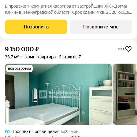
В продаже 1-комнатная квартира от застройщика ЖК «Догма
Юкки» в Ленинградской области. Срок сдачи: 4 кв. 2028, общей
площадью 31.91 кв.м., на 6 этаже. «Догма Юкки» это квартал с
доступной социальной инфраструктурой. Жилой комплекс
Позвонить
Позвоните мне
расположен в
9 150 000
₽
33,7 м²
1-комн. квартира
6 этаж из 7
новостройка
Проспект Просвещения
22 мин.