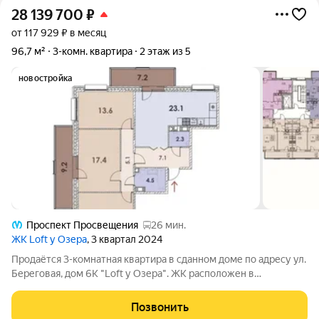
28 139 700
₽
от 117 929 ₽ в месяц
96,7 м²
3-комн. квартира
2 этаж из 5
новостройка
Проспект Просвещения
26 мин.
ЖК Loft у Озера
, 3 квартал 2024
Продаётся 3-комнатная квартира в сданном доме по адресу ул.
Береговая, дом 6К "Loft у Озера". ЖК расположен в
Выборгском районе Санкт-Петербурга, МО Шувалово-Озерки,
в 300-х метрах от Большого Суздальского озера. До метро
Позвонить
Проспект Просвещения и метро