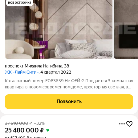
новостройка
проспект Михаила Нагибина
,
38
ЖК «Лайм Сити»
, 4 квартал 2022
Каталожный номер F083659 Не ФЕЙК! Продается 3-комнатная
квартира, в новом современном доме, просторная светлая, в
состоянии стройвариант. Из окон квартиры открывается вид
на город и новую детскую площадку. Существующие лифты от
Позвонить
мировых лидеров
37 510 000
₽
–32%
25 480 000
₽