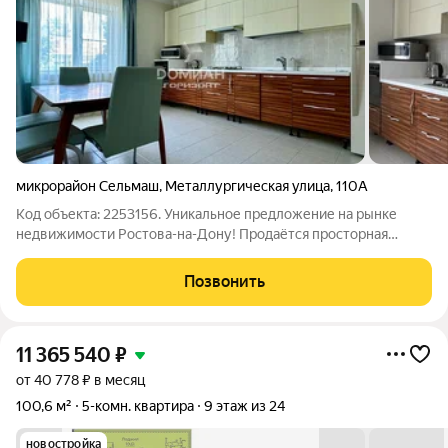
микрорайон Сельмаш
,
Металлургическая улица
,
110А
Код объекта: 2253156. Уникальное предложение на рынке
недвижимости Ростова-на-Дону! Продаётся просторная
трёхкомнатная квартира в кирпичном доме на
Металлургической улице, 110А, микрорайон Сельмаш .
Позвонить
Квартира расположена на четвёртом этаже
11 365 540
₽
от 40 778 ₽ в месяц
100,6 м²
5-комн. квартира
9 этаж из 24
новостройка