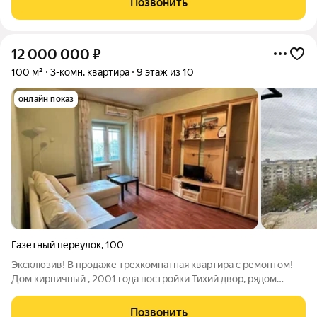
Позвонить
детских, два санузла (один с
12 000 000
₽
100 м²
3-комн. квартира
9 этаж из 10
онлайн показ
Газетный переулок
,
100
Эксклюзив! В продаже трехкомнатная квартира с ремонтом!
Дом кирпичный , 2001 года постройки Тихий двор, рядом
школа, детские сады , 5 минут ДГТУ и ЮФУ . Буденновский,
Красноармейская и Текучева , Ворошиловский . Отличное
Позвонить