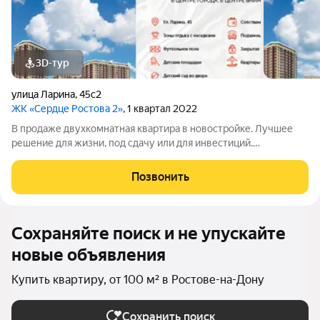
3D-тур
улица Ларина
,
45с2
ЖК «Сердце Ростова 2»
, 1 квартал 2022
В продаже двухкомнатная квартира в новостройке. Лучшее
решение для жизни, под сдачу или для инвестиций.
Аккуратная и многофункциональная планировка,
вместительная для всей семьи. Преимущества данной
Позвонить
квартиры - обширная прихожая, одинаково просторные
Сохраняйте поиск и не упускайте
новые объявления
Купить квартиру, от 100 м² в Ростове-на-Дону
Сохранить поиск