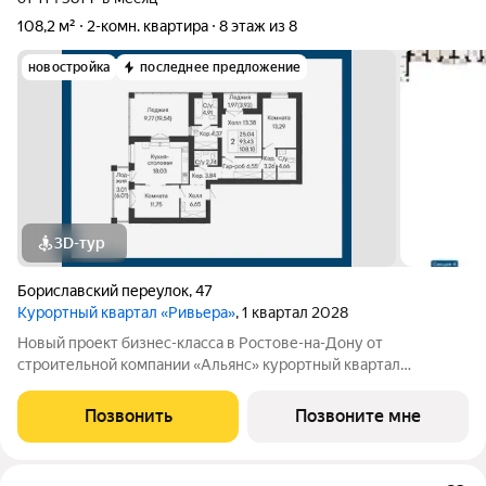
108,2 м²
2-комн. квартира
8 этаж из 8
новостройка
последнее предложение
3D-тур
Бориславский переулок
,
47
Курортный квартал «Ривьера»
, 1 квартал 2028
Новый проект бизнес-класса в Ростове-на-Дону от
строительной компании «Альянс» курортный квартал
«Ривьера» на берегу реки Темерник. Жилой комплекс
располагается рядом с ТЦ «Горизонт», в окружении парков по
Позвонить
Позвоните мне
адресу пер. Бориславский, 47. Про такие