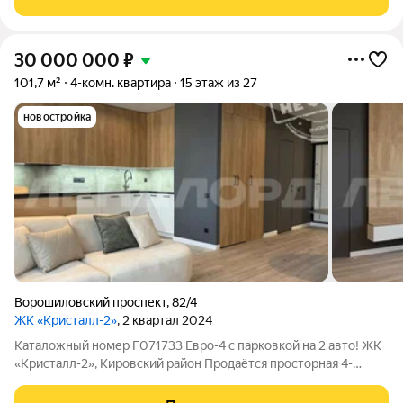
лифта, консьерж,
30 000 000
₽
101,7 м²
4-комн. квартира
15 этаж из 27
новостройка
Ворошиловский проспект
,
82/4
ЖК «Кристалл-2»
, 2 квартал 2024
Каталожный номер F071733 Евро-4 с парковкой на 2 авто! ЖК
«Кристалл-2», Кировский район Продаётся просторная 4-
комнатная квартира, 108 м, в новом доме 2024 года.
Планировка: кухня-гостиная, спальня с гардеробом, две