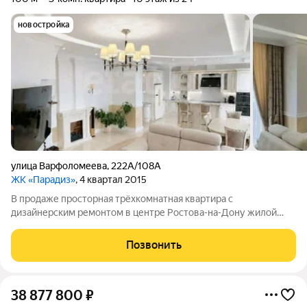
новостройка
улица Варфоломеева
,
222А/108А
ЖК «Парадиз»
, 4 квартал 2015
В продаже просторная трёхкомнатная квартира с
дизайнерским ремонтом в центре Ростова-на-Дону жилой
комплекс «Парадиз» на пересечении Буденновского и
Варфоломеева. Закрытый двор, консьерж, видеонаблюдение,
Позвонить
парковка. Две изолированные спальни,
38 877 800
₽