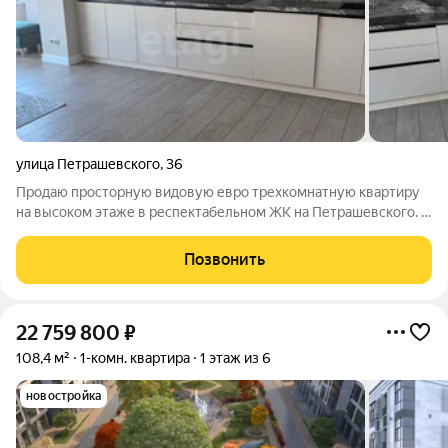
улица Петрашевского
,
36
Продаю просторную видовую евро трехкомнатную квартиру
на высоком этаже в респектабельном ЖК на Петрашевского. В
квартире сделан современный ремонт с использованием
только качественных материалов, в кухне-столовой
Позвонить
выполнено панорамное остекление.
22 759 800
₽
108,4 м²
1-комн. квартира
1 этаж из 6
новостройка