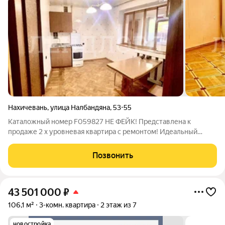
Нахичевань
,
улица Налбандяна
,
53-55
Каталожный номер F059827 НЕ ФЕЙК! Представлена к
продаже 2 х уровневая квартира с ремонтом! Идеальный
вариант для жизни рядом с центром города !Без долгов и
обременений Компанией предоставляется гарантия
Позвонить
безопасности сделки. Документы готовы к
43 501 000
₽
106,1 м²
3-комн. квартира
2 этаж из 7
новостройка