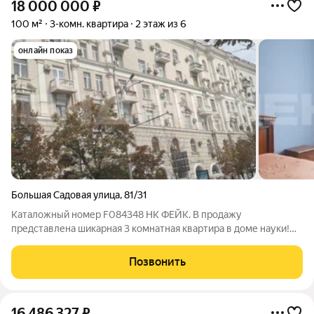
18 000 000
₽
100 м²
3-комн. квартира
2 этаж из 6
онлайн показ
Большая Садовая улица
,
81/31
Каталожный номер F084348 НК ФЕЙК. В продажу
представлена шикарная 3 комнатная квартира в доме науки!
Этот вариант идеально подойдёт для тех, кто ценит комфорт,
тишину и престижную локацию. Состояние квартиры: под
Позвонить
косметический ремонт (требуется
16 486 327
₽