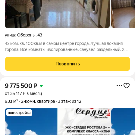
улица Обороны
,
43
4х ком. кв. 100кв.м в самом центре города. Лучшая локация
города. Все комнаты изолированные, санузел раздельный. 2
лоджии, Большая кухня. фото и планировка по запросу.
Позвонить
9 775 500
₽
от 35 117 ₽ в месяц
93,1 м²
2-комн. квартира
3 этаж из 12
новостройка