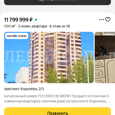
11 799 999
₽
100 м²
3-комн. квартира
6 этаж из 18
онлайн показ
проспект Королёва
,
2/3
Каталожный номер F003992 НЕ ФЕЙК! Продается отличная 3-
комнатная квартира в элитном доме на проспекте Королева. В
квартире выполнен ремонт, комнаты раздельные, 2 санузла,
большой холл, балкон и лоджия. Просторная кухня. В доме 2
Позвонить