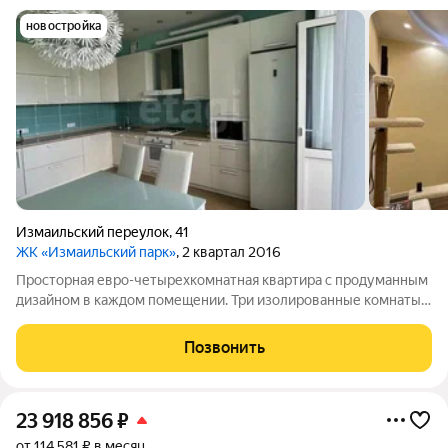
новостройка
Измаильский переулок
,
41
ЖК «Измаильский парк»
, 2 квартал 2016
Просторная евро-четырехкомнатная квартира с продуманным
дизайном в каждом помещении. Три изолированные комнаты
12,9, 14,5 и 26,2 кв. м, большая кухня-гостиная 16,4 кв. м с
выходом на балкон и брендовой бытовой техникой, а также
Позвонить
два балкона. Выполнен
23 918 856
₽
от 114 581 ₽ в месяц