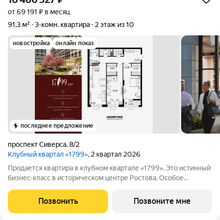
от 69 191 ₽ в месяц
91,3 м²
3-комн. квартира
2 этаж из 10
новостройка
онлайн показ
последнее предложение
проспект Сиверса
,
8/2
Клубный квартал «1799»
, 2 квартал 2026
Продается квартира в клубном квартале «1799». Это истинный
бизнес-класс в историческом центре Ростова. Особое
сочетание уникальной локации и среды, где хочется создавать
ту жизнь, которая подходит вам. Где каждое мгновение
Позвонить
Позвоните мне
становится частью семейной