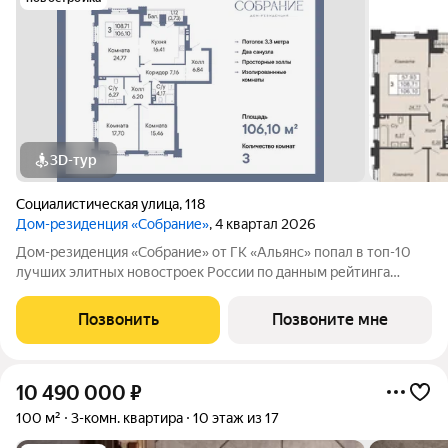
3D-тур
Социалистическая улица
,
118
Дом-резиденция «Собрание»
, 4 квартал 2026
Дом-резиденция «Собрание» от ГК «Альянс» попал в топ-10
лучших элитных новостроек России по данным рейтинга
Единого Ресурса Застройщиков РФ (). Эстетичная архитектура
неоклассицизма Дом-резиденция «Собрание» расположился в
Позвонить
Позвоните мне
историческом центре
10 490 000
₽
100 м²
3-комн. квартира
10 этаж из 17