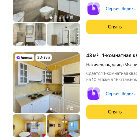
Из техники есть: Телевизор Духовой шкаф Стиральная машина
Сервис Яндекс
+
18
Снять
43 м² · 1-комнатная 
3D-тур
Нахичевань
,
улица Мясн
Сдаётся 1-комнатная ква
на 10 этаже в 16-этажном
есть: Телевизор Духовой шкаф Стиральная машина Холодильник
Кондиционер 
Сервис Яндекс
+
12
Снять