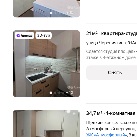
+
13
21 м² · квартира-студ
3D-тур
улица Черевичкина
,
91Ас
Сдаётся студия площадью
этаже в 4-этажном доме н
Телевизор Стиральная машина Холодильник Кондиционер
Микроволновка Пылесос Дом - кирпичный, окна выходят во двор.
Снять
Во
+
10
34,7 м² · 1-комнатная
Щепкинское сельское п
Атмосферный переулок
,
ЖК «Атмосферный»
, 3 к