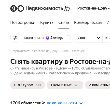
Ростов-на-Дону
Новостройки
Купить
Снять
Коммерческая
И
Квартиры от
Снять
Кв
Недвижимость в Ростове-на-Дону
Снять
Квартира
Снять квартиру в Ростове-на
Снять квартиру в Ростове-на-Дону — 1 706 объявлений от аге
Яндекс Недвижимости. Каталог свежих предложений площадью
С 3D-туром
234
1-комнатные
823
2-комнатны
1 706 объявлений:
по актуальности