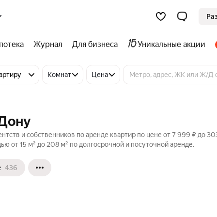
Ра
потека
Журнал
Для бизнеса
Уникальные акции
артиру
Комнат
Цена
-Дону
нтств и собственников по аренде квартир по цене от 7 999 ₽ до 30
 от 15 м² до 208 м² по долгосрочной и посуточной аренде.
е
436