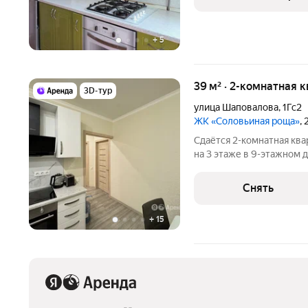
стиpaльнaя мaшина
+
5
39 м² · 2-комнатная 
3D-тур
улица Шаповалова
,
1Гс2
ЖК «Соловьиная роща»
,
Сдаётся 2-комнатная ква
на 3 этаже в 9-этажном д
есть: Телевизор Духовой шкаф Стиральная машина Холодильник
Посудомоечная машина Кондиционер Микроволновка Пылесос
Снять
Дом
+
15