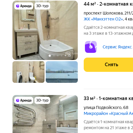
44 м² · 2-комнатная 
3D-тур
проспект Шолохова
,
211/
ЖК «Манхэттен О2»
, 4 к
Сдаётся 2-комнатная ква
на 3 этаже в 13-этажном 
есть: Стиральная машина Холодильник Микроволновка Дом -
монолитный, окна выходят
Сервис Яндекс
+
15
Снять
33 м² · 1-комнатная к
3D-тур
улица Подвойского
,
68
Микрорайон «Красный А
Сдаётся 1-комнатная ква
ремонтом на 21 этаже в 2