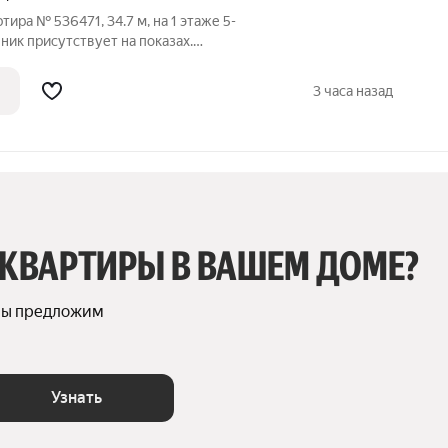
тира № 536471, 34.7 м, на 1 этаже 5-
ник присутствует на показах.
плачиваются отдельно. Счетчики
 По условиям проживания: можно с
3 часа назад
ами.
 КВАРТИРЫ В ВАШЕМ ДОМЕ?
мы предложим 
Узнать