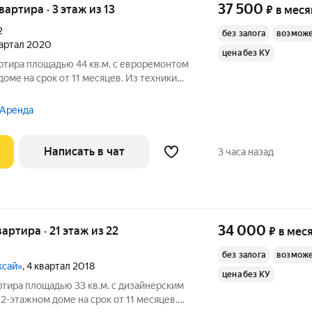
37 500
квартира · 3 этаж из 13
₽
в меся
2
без залога
возможе
вартал 2020
цена без КУ
ртира площадью 44 кв.м. с евроремонтом
доме на срок от 11 месяцев. Из техники
 во двор и на улицу. Есть консьерж. В
 Аренда
Написать в чат
3 часа назад
34 000
вартира · 21 этаж из 22
₽
в мес
без залога
возможе
ксай»
, 4 квартал 2018
цена без КУ
ртира площадью 33 кв.м. с дизайнерским
2-этажном доме на срок от 11 месяцев.