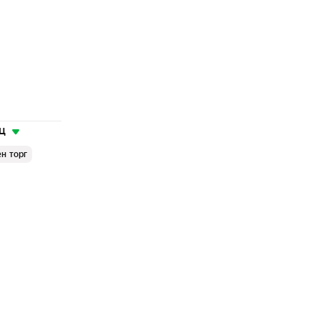
ц
н торг