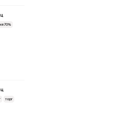
яц
ия 70%
яц
г
торг