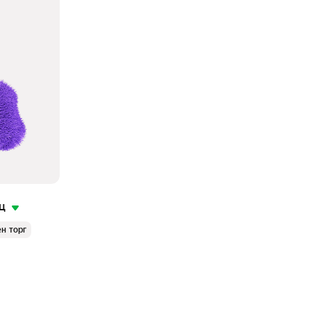
ц
н торг