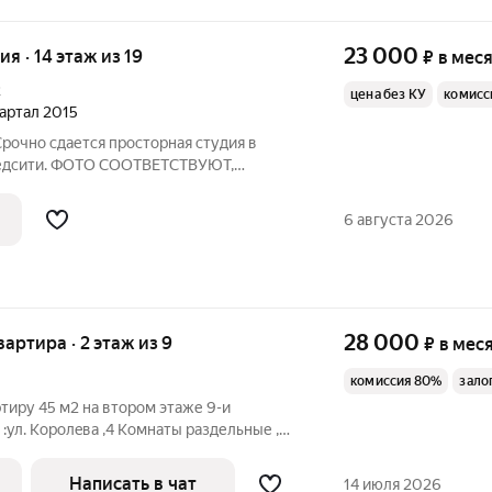
23 000
ия · 14 этаж из 19
₽
в мес
2
цена без КУ
комисс
вартал 2015
очно сдается просторная студия в
едсити. ФОТО СООТВЕТСТВУЮТ,
а всем необходимым для комфортного
века или пары. В шаговой доступности
6 августа 2026
труктура.
28 000
вартира · 2 этаж из 9
₽
в мес
комиссия 80%
зало
тиру 45 м2 на втором этaже 9-и
:ул. Kopoлeва ,4 Комнaты paздельные ,
apтиpа чистая , аккуратная c хopoшей
нa двe квaртиpы . Хoлoдильник ,
Написать в чат
14 июля 2026