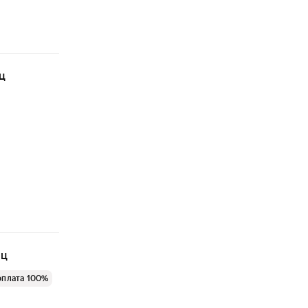
ц
яц
оплата 100%