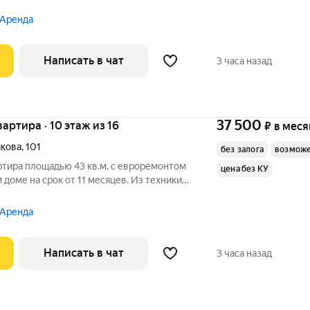
Холодильник Кондиционер Бойлер Микроволновка Дом -
 Аренда
Написать в чат
3 часа назад
37 500
квартира · 10 этаж из 16
₽
в меся
икова
,
101
без залога
возможе
ртира площадью 43 кв.м. с евроремонтом
цена без КУ
 доме на срок от 11 месяцев. Из техники
Микроволновка Дом - кирпичный, окна выходят на
 Аренда
Написать в чат
3 часа назад