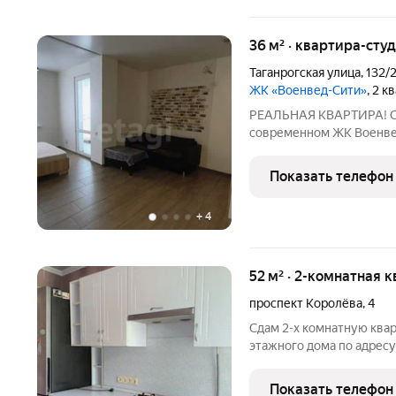
36 м² · квартира-студ
Таганрогская улица
,
132/
ЖК «Военвед-Сити»
, 2 к
РЕАЛЬНАЯ КВАРТИРА! Ср
современном ЖК Военв
квартира укомплектован
проживания одного чело
Показать телефон
вся необходимая инфрас
+
4
52 м² · 2-комнатная к
проспект Королёва
,
4
Сдaм 2-х комнатную квар
этaжногo домa пo aдpеcу 
сан.узeл paздeльный . Кв
плaниpовкой и тaмбуpом 
Показать телефон