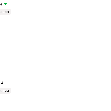
ц
н торг
яц
н торг