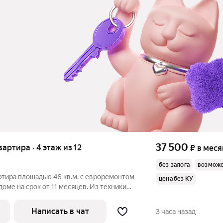
37 500
квартира · 4 этаж из 12
₽
в меся
без залога
возможе
ртира площадью 46 кв.м. с евроремонтом
цена без КУ
доме на срок от 11 месяцев. Из техники
Микроволновка Дом - кирпичный, окна выходят во
Написать в чат
3 часа назад