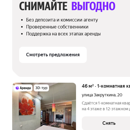
СНИМАЙТЕ 
ВЫГОДНО
Без депозита и комиссии агенту
Проверенные собственники
Поддержка на всех этапах аренды
Смотреть предложения
46 м² · 1-комнатная 
3D-тур
улица Закруткина
,
20
Сдаётся 1-комнатная ква
на 4 этаже в 12-этажном 
есть: Телевизор Духовой шкаф Стиральная машина Холодильник
Кондиционер 
Снять