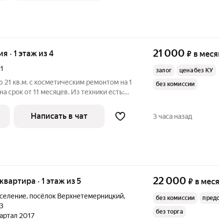
21 000
ия · 1 этаж из 4
₽
в меся
1
залог
цена без КУ
 21 кв.м. с косметическим ремонтом на 1
без комиссии
а срок от 11 месяцев. Из техники есть:
Написать в чат
3 часа назад
22 000
 квартира · 1 этаж из 5
₽
в мес
оселение
,
посёлок Верхнетемерницкий
,
без комиссии
пред
3
без торга
вартал 2017