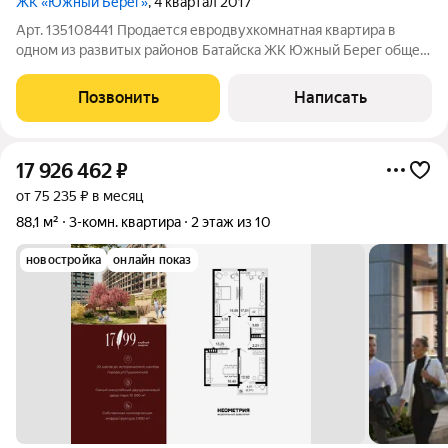
ЖК «Южный Берег»
, 4 квартал 2017
Арт. 135108441 Продается евродвухкомнатная квартира в
одном из развитых районов Батайска ЖК Южный Берег общей
площадью 41.1м2 без учета балкона. В квартире выполнен
ремонт в светлых тонах, остается вся встроенная мебель.
Позвонить
Написать
Продуманные места хранения,
17 926 462
₽
от 75 235 ₽ в месяц
88,1 м²
3-комн. квартира
2 этаж из 10
новостройка
онлайн показ