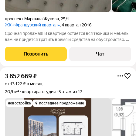
проспект Маршала Жукова
,
25/1
ЖК «Французский квартал»
, 4 квартал 2016
Срочная продажа!!! В квартире остаётся вся техника и мебель
вам не придётся тратить время и средства на обустройство. В
наличии: духовой шкаф, плита, стиральная машина,
микроволновая печь и чайник. Также в квартире есть балкон
Позвонить
Чат
отличное место для
3 652 669
₽
от 13 122 ₽ в месяц
20,9 м²
квартира-студия
5 этаж из 17
новостройка
последнее предложение