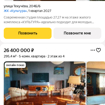
улица Текучёва
,
204Б/6
ЖК «Культура»
, 1 квартал 2027
Современная студия площадью 27,27 м на этаже жилого
комплекса «КУЛЬТУРА» идеально подходит для молодых
специалистов и студентов. А также может стать идеальным
инструментом для инвестиций. Общая жилая площадь м
Позвонить
Позвоните мне
позволяет создать уютное пространство
26 400 000
₽
295,4 м²
5-комн. квартира
2 этаж из 4
онлайн показ