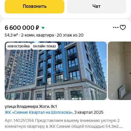
остаётся новым хозяевам. Возможна
Позвонить
Чат
6 600 000
₽
54,3 м²
2-комн. квартира
20 этаж из 20
новостройка
онлайн показ
улица Владимира Жоги
,
8с1
ЖК «Сияние Квартал на Шолохова»
, 3 квартал 2025
Арт. 140251356 Представляем вашему вниманию уютную 2
комнатную квартиру в ЖК Сияние общей площадью 54.3м2.