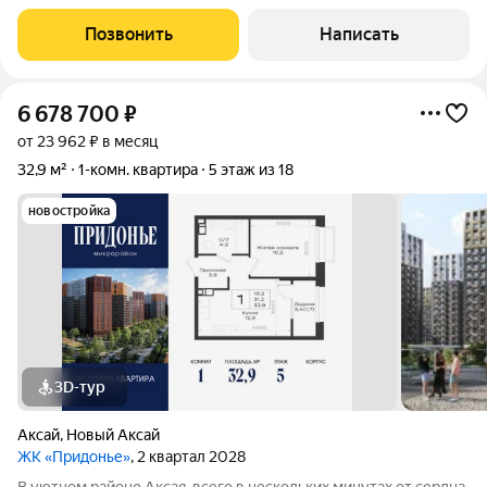
Комнаты изолированы, раздельный санузел, выполнена
стяжка, штукатурка, разводка электрики, проложены трассы
Позвонить
Написать
под сплит системы и добавлены точки
6 678 700
₽
от 23 962 ₽ в месяц
32,9 м²
1-комн. квартира
5 этаж из 18
новостройка
3D-тур
Аксай
,
Новый Аксай
ЖК «Придонье»
, 2 квартал 2028