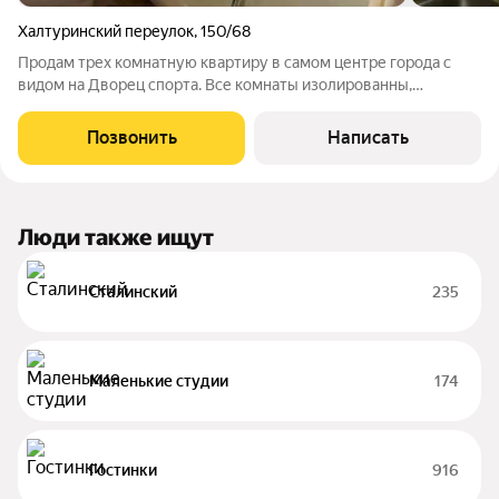
Халтуринский переулок
,
150/68
Продам трех комнатную квартиру в самом центре города с
видом на Дворец спорта. Все комнаты изолированны,
просторная кухня, санузел совмещение. Удобная транспортная
развязки, рядом находятся садики, школы, учебные заведения,
Позвонить
Написать
магазины, медицинские
Люди также ищут
Сталинский
235
Маленькие студии
174
Гостинки
916