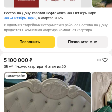
Ростов-на-Дону
,
квартал Нефтекачка
,
ЖК Октябрь Парк
ЖК «Октябрь Парк»
, 4 квартал 2026
В одном из старейших исторических районов Ростова-на-Дону
продается 1-комнатная квартира-комнатная квартира
площадью 38.59 кв. м, на 3 этаже 25-этажного дома №2.1.
Квартира находится в новом жилом комплексе комфорт-
Позвонить
Позвоните мне
класса «Октябрь Парк» от девелопера
5 100 000
₽
35 м²
1-комн. квартира
6 этаж из 20
новостройка