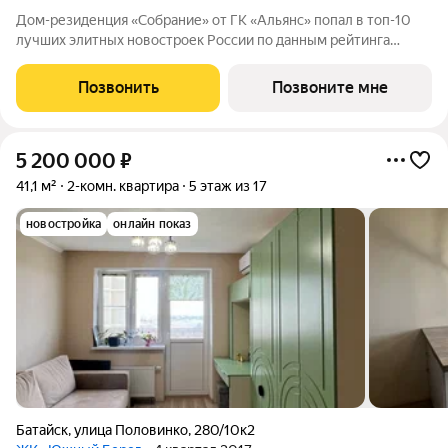
Дом-резиденция «Собрание» от ГК «Альянс» попал в топ-10
лучших элитных новостроек России по данным рейтинга
Единого Ресурса Застройщиков РФ (). Эстетичная архитектура
неоклассицизма Дом-резиденция «Собрание» расположился в
Позвонить
Позвоните мне
историческом центре
5 200 000
₽
41,1 м²
2-комн. квартира
5 этаж из 17
новостройка
онлайн показ
Батайск
,
улица Половинко
,
280/10к2