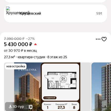
Хрущевский
591
7 390 000
₽
–27%
5 430 000
₽
от 30 970 ₽ в месяц
27,3 м²
квартира-студия
8 этаж из 25
новостройка
3D-тур