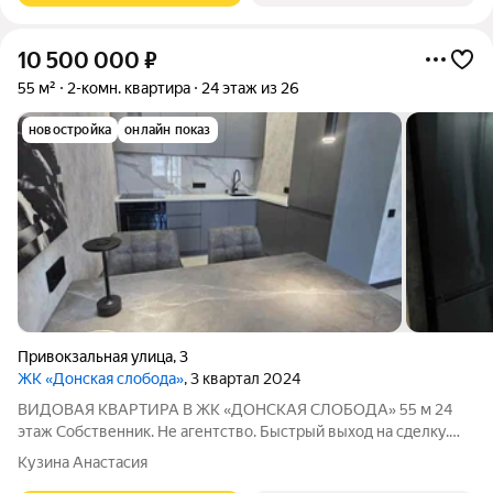
10 500 000
₽
55 м²
2-комн. квартира
24 этаж из 26
новостройка
онлайн показ
Привокзальная улица
,
3
ЖК «Донская слобода»
, 3 квартал 2024
ВИДОВАЯ КВАРТИРА В ЖК «ДОНСКАЯ СЛОБОДА» 55 м 24
этаж Собственник. Не агентство. Быстрый выход на сделку.
Квартира без обременений. Никто не проживал вы будете
Кузина Анастасия
первыми владельцами. Всё, что представлено на фото,