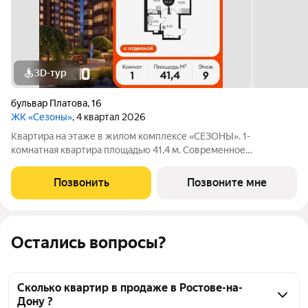
3D-тур
бульвар Платова
,
16
ЖК «Сезоны»
, 4 квартал 2026
Квартира на этаже в жилом комплексе «СЕЗОНЫ». 1-
комнатная квартира площадью 41,4 м. Современное
пространство с удобной планировкой, просторной кухней 13,6
м, светлыми жилыми комнатами 14.95 м и функциональным
Позвонить
Позвоните мне
санузлом ПлощадиСанузловСовместных м.
Остались вопросы?
Сколько квартир в продаже в Ростове-на-
Дону ?