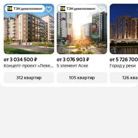
от 3 034 500 ₽
от 3 076 903 ₽
от 5 726 700
Концепт-проект «Левенцовка Парк»
5 элемент Аске
Город у реки
312 квартир
105 квартир
126 кв