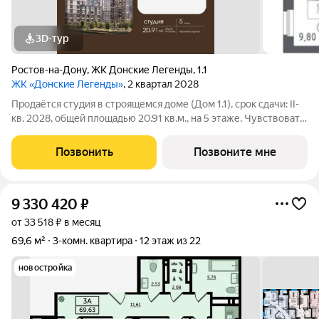
3D-тур
Ростов-на-Дону
,
ЖК Донские Легенды
,
1.1
ЖК «Донские Легенды»
, 2 квартал 2028
Продаётся студия в строящемся доме (Дом 1.1), срок сдачи: II-
кв. 2028, общей площадью 20.91 кв.м., на 5 этаже. Чувствовать
гордость, когда любимая футбольная команда забивает гол, и с
удовольствием спешить после работы на тренировку по мини-
Позвонить
Позвоните мне
футболу
9 330 420
₽
от 33 518 ₽ в месяц
69,6 м²
3-комн. квартира
12 этаж из 22
новостройка