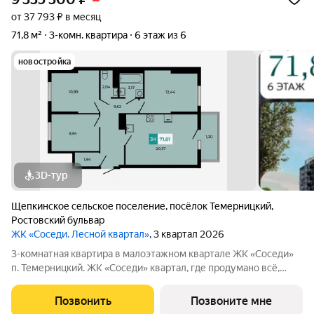
от 37 793 ₽ в месяц
71,8 м²
3-комн. квартира
6 этаж из 6
новостройка
3D-тур
Щепкинское сельское поселение
,
посёлок Темерницкий
,
Ростовский бульвар
ЖК «Соседи. Лесной квартал»
, 3 квартал 2026
3-комнатная квартира в малоэтажном квартале ЖК «Соседи»
п. Темерницкий. ЖК «Соседи» квартал, где продумано всё,
чтобы большая семья жила легко, а не тесно. Три комнаты это
не роскошь. Это когда у каждого есть своё место: для работы,
Позвонить
Позвоните мне
для игр, для