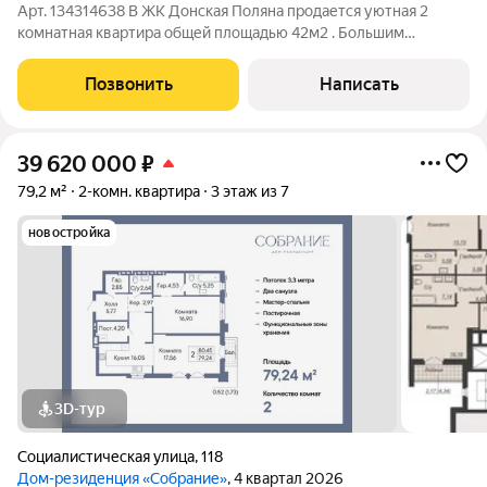
Арт. 134314638 В ЖК Донская Поляна продается уютная 2
комнатная квартира общей площадью 42м2 . Большим
преимуществом квартиры является гардеробная, что
помогает хранить все необходимое, так же есть еще сис-мы
Позвонить
Написать
хранения, места точно хватит! Дом
39 620 000
₽
79,2 м²
2-комн. квартира
3 этаж из 7
новостройка
3D-тур
Социалистическая улица
,
118
Дом-резиденция «Собрание»
, 4 квартал 2026