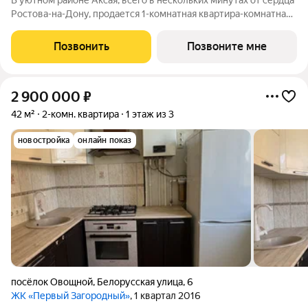
В уютном районе Аксая, всего в нескольких минутах от сердца
Ростова-на-Дону, продается 1-комнатная квартира-комнатная
квартира площадью 32.9 кв. м, на 5 этаже 18-этажного дома
№2.1. Квартира находится в жилом микрорайоне комфорт-
Позвонить
Позвоните мне
класса «Придонье» от
2 900 000
₽
42 м²
2-комн. квартира
1 этаж из 3
новостройка
онлайн показ
посёлок Овощной
,
Белорусская улица
,
6
ЖК «Первый Загородный»
, 1 квартал 2016