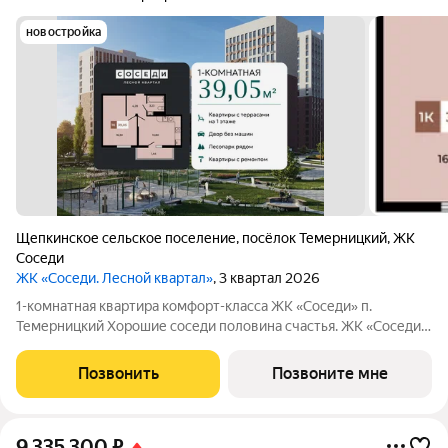
новостройка
Щепкинское сельское поселение
,
посёлок Темерницкий
,
ЖК
Соседи
ЖК «Соседи. Лесной квартал»
, 3 квартал 2026
1-комнатная квартира комфорт-класса ЖК «Соседи» п.
Темерницкий Хорошие соседи половина счастья. ЖК «Соседи»
это малоэтажный квартал в скандинавском стиле, где тишина
леса, приватность и добрососедство становятся вашей
Позвонить
Позвоните мне
повседневностью. О доме:
9 335 300
₽