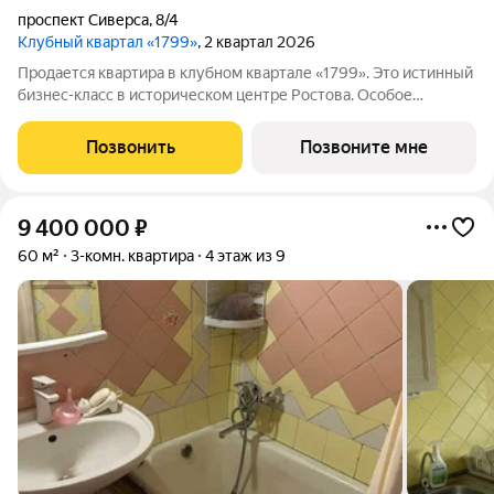
проспект Сиверса
,
8/4
Клубный квартал «1799»
, 2 квартал 2026
Продается квартира в клубном квартале «1799». Это истинный
бизнес-класс в историческом центре Ростова. Особое
сочетание уникальной локации и среды, где хочется создавать
ту жизнь, которая подходит вам. Где каждое мгновение
Позвонить
Позвоните мне
становится частью семейной
9 400 000
₽
60 м²
3-комн. квартира
4 этаж из 9