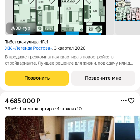
3D-тур
Тибетская улица
,
1Гс1
ЖК «Легенда Ростова»
, 3 квартал 2026
В продаже трехкомнатная квартира в новостройке, в
стройварианте. Лучшее решение для жизни, под сдачу или для
инвестиций. Планировка квартиры организована с учетом
максимальной функциональности, чтобы обеспечить уют
Позвонить
Позвоните мне
будущих жильцов. Большой коридор
4 685 000
₽
36 м²
1-комн. квартира
4 этаж из 10