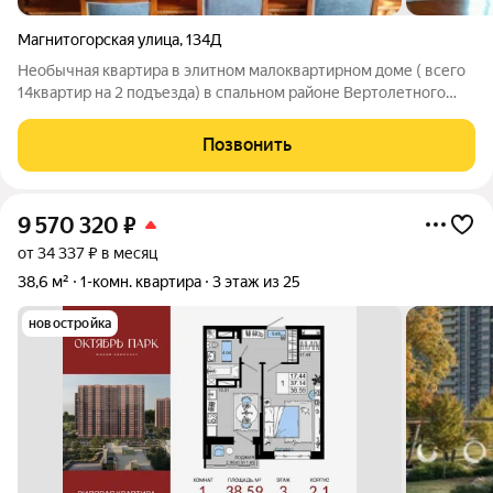
Магнитогорская улица
,
134Д
Необычная квартира в элитном малоквартирном доме ( всего
14квартир на 2 подъезда) в спальном районе Вертолетного
поля. Рядом остановки транспорта( 10-15мин езды в центр
города), развитая инфраструктура. Всего в сотне метров от
Позвонить
ЖК "Три сквера"
9 570 320
₽
от 34 337 ₽ в месяц
38,6 м²
1-комн. квартира
3 этаж из 25
новостройка