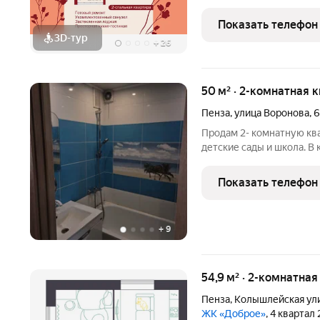
экологически чистом ра
деревьев и
Показать телефон
3D-тур
+
26
50 м² · 2-комнатная 
Пенза
,
улица Воронова
,
6
Продам 2- комнатную ква
детские сады и школа. В
2 стороны. Большой тамб
грузовой лифт и 1 пасса
Показать телефон
7
+
9
54,9 м² · 2-комнатная
Пенза
,
Колышлейская ул
ЖК «Доброе»
, 4 квартал