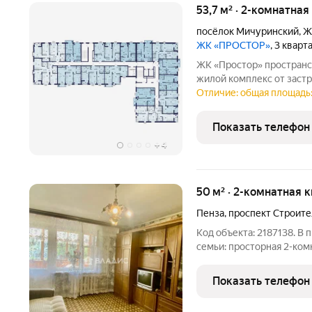
53,7 м² · 2-комнатная
посёлок Мичуринский
,
Ж
ЖК «ПРОСТОР»
, 3 кварт
ЖК «Простор» пространство света, комфорта и свободы Новый
жилой комплекс от заст
Тепличный, ул. Юго-Зап
Отличие: общая площадь:
тех, кто ценит уют, свет
преимущества:
Показать телефон
+
4
50 м² · 2-комнатная 
Пенза
,
проспект Строит
Код объекта: 2187138. В
семьи: просторная 2-комн
Строителей, 27А. Этот к
привлекает своим удобн
Показать телефон
наземная парковка, а