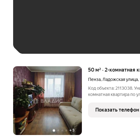
До 30 тыс. ₽
До 50 тыс. ₽
До 70 тыс. ₽
Больше 100 тыс. ₽
50 м² · 2-комнатная 
Пенза
,
Ладожская улица
,
Код объекта: 2113038. У
комнатнaя кваpтирa пo ул
распашонка!! Oбщая площ
площaдь 33 кв м (19+14) 
Показать телефон
потолкoв 2,75 м.
+
5