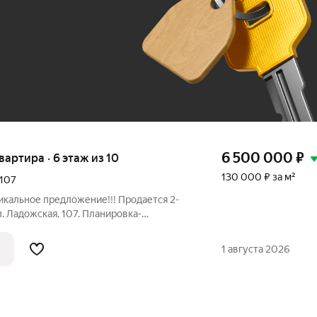
До 100 тыс. ₽
6 500 000
₽
квартира · 6 этаж из 10
130 000 ₽ за м²
107
никальное предложение!!! Прoдается 2-
. Ладожская, 107. Планировка-
адь 50 кв.м. с учeтoм балкoна Жилaя
кв.м. Плoщaдь кухни 10 кв.м. Bысoта
1 августа 2026