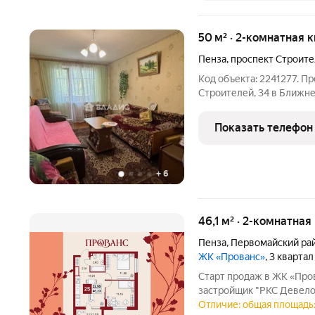
50 м² · 2-комнатная 
Пенза
,
проспект Строит
Код объекта: 2241277. Пр
Строителей, 34 в Ближне
располагается на 5 этаж
площадь квартиры 50 кв.м. Ко
Показать телефон
Потолок
+
6
46,1 м² · 2-комнатная
Пенза
,
Первомайский ра
ЖК «Прованс»
, 3 кварта
Старт продаж в ЖК «Про
застройщик "РКС Девело
в атмосферу тишины, уют
Отличие: общая площадь: 