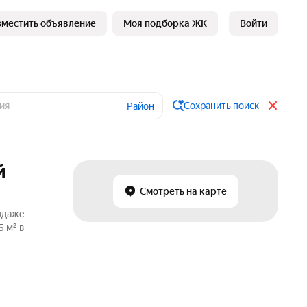
зместить объявление
Моя подборка ЖК
Войти
Сохранить поиск
Район
й
Смотреть на карте
родаже
5 м² в