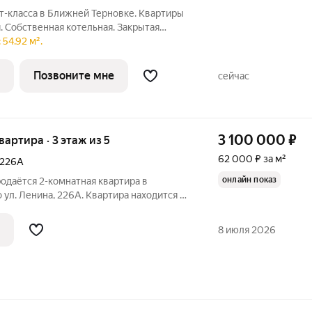
-класса в Ближней Терновке. Квартиры
. Собственная котельная. Закрытая
юдение. Чтобы получить новый уровень
54.92 м².
ательно уезжать из привычного района,
Позвоните мне
сейчас
3 100 000
₽
квартира · 3 этаж из 5
62 000 ₽ за м²
226А
онлайн показ
родаётся 2-комнатная квартира в
 ул. Ленина, 226А. Квартира находится на
 с отличной планировкой . Общая
площадь 28 кв.м. Комнаты
8 июля 2026
 и