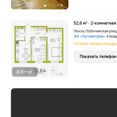
+
9
52,6 м² · 2-комнатная
Пенза
,
Побочинская улиц
ЖК «Лугометрия»
, 4 ква
Отличие: общая площадь: 
Показать телефон
3D-тур
+
26
ЕЖЕМЕСЯЧНЫЙ ПЛАТЁ