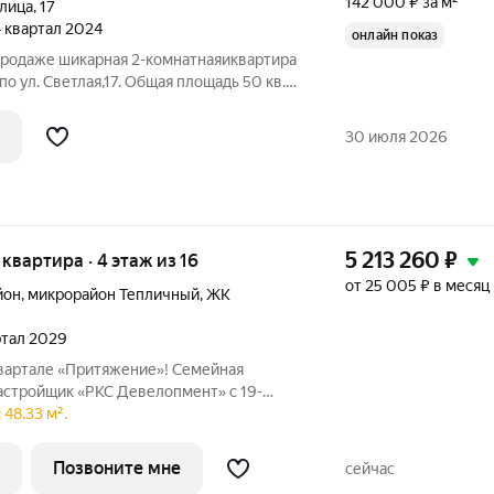
142 000 ₽ за м²
улица
,
17
 4 квартал 2024
онлайн показ
 продаже шикарная 2-комнатнаяиквартира
о ул. Светлая,17. Общая площадь 50 кв.м.
ая 18 кв.м. с выходом на теплую лоджию
 кв.м Вместительный коридор с
30 июля 2026
5 213 260
₽
я квартира · 4 этаж из 16
от 25 005 ₽ в месяц
йон
,
микрорайон Тепличный
,
ЖК
артал 2029
вартале «Притяжение»! Семейная
астройщик «РКС Девелопмент» с 19-
нальная 3-комнатная квартира
48.33 м².
ивой жизни: две отдельные
)
Позвоните мне
сейчас