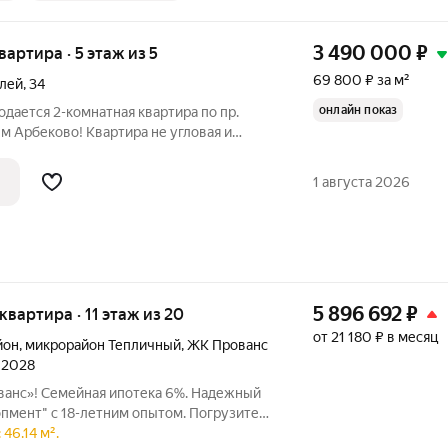
3 490 000
₽
квартира · 5 этаж из 5
69 800 ₽ за м²
елей
,
34
онлайн показ
одается 2-комнатная квартира по пр.
м Арбеково! Квартира не угловая и
е 5-этажного панельного дома. Общая
мнаты изолированные 17 и 14 кв.м.
1 августа 2026
5 896 692
₽
 квартира · 11 этаж из 20
от 21 180 ₽ в месяц
йон
,
микрорайон Тепличный
,
ЖК Прованс
л 2028
ванс»! Семейная ипотека 6%. Надежный
пмент" с 18-летним опытом. Погрузитесь
а и гармонии в Тепличном. Здесь в
46.14 м².