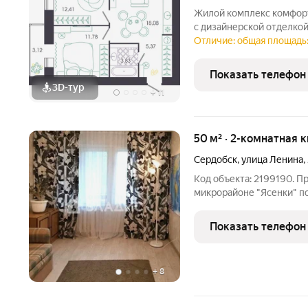
Жилой комплекс комфорт
с дизайнерской отделкой
территория и видеонабл
Отличие: общая площадь: 
комфорта и уюта, необяз
который уже
Показать телефон
3D-тур
+
11
50 м² · 2-комнатная 
Сердобск
,
улица Ленина
,
Код объекта: 2199190. П
микрорайоне "Ясенки" по
3 этаже 5-этажного дома
площадь 50 кв.м. Жилая 
Показать телефон
изолированные ( 15 кв. м
+
8