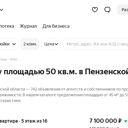
Ра
потека
Журнал
Для бизнеса
ройки
2 комн.
Цена
тные
50м
 площадью 50 кв.м. в Пензенско
ской области — 742 объявления от агентств и собственников по п
вижимости. В нашем каталоге предложения площадью от 45 м² до 5
ктеристики.
7 100 000
₽
квартира · 5 этаж из 16