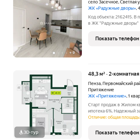
село Засечное
,
Светлая 
ЖК «Радужные дворы»
,
Код объекта: 2162415. В
в ЖК "Радужные дворы" п
Просторная кухня-гостин
5.5 кв.м. Спальни 12 и 5
Показать телефон
+
9
48,3 м² · 2-комнатна
Пенза
,
Первомайский ра
Притяжение
ЖК «Притяжение»
, 1 кв
Старт продаж в Жилом к
ипотека 6%. Надежный з
летним опытом. Функцио
Отличие: общая площадь: 
евроформата создана для счастл
спальни (10.73 м и 11.43 м
3D-тур
Показать телефон
+
6