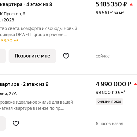
5 185 350
₽
 квартира · 4 этаж из 8
96 561 ₽ за м²
К Простор
,
6
ал 2028
ройщика DEWELL group в районе
адная. Современный формат жизни для
 53.70 м².
 и личное пространство. Главные
Позвоните мне
сейчас
4 990 000
₽
квартира · 2 этаж из 9
99 800 ₽ за м²
елей
,
27А
онлайн показ
 продаже идеальное жильё для вашей
атная квартира в Пензе по пр.
ирпичный дом 1993 года постройки
ым расположением. Рядом с домом есть
6 часов назад