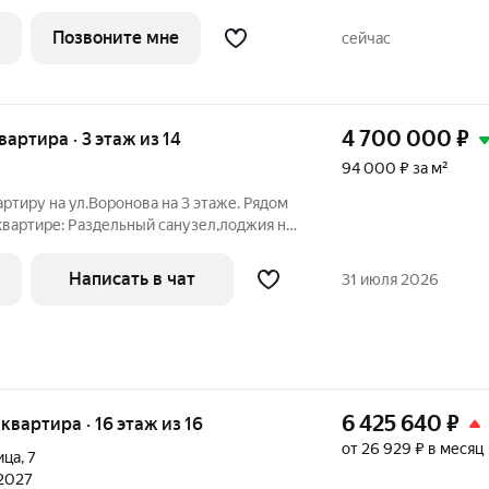
йоне города Пензы, среди плодовых
Позвоните мне
сейчас
4 700 000
₽
квартира · 3 этаж из 14
94 000 ₽ за м²
ртиру на ул.Воронова на 3 этаже. Рядом
 квартире: Раздельный санузел,лоджия на
ур на 2 квартиры,в доме имеется 1
жирский. Квартира в собственности более
Написать в чат
31 июля 2026
6 425 640
₽
 квартира · 16 этаж из 16
от 26 929 ₽ в месяц
ица
,
7
 2027