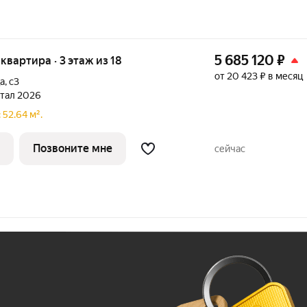
5 685 120
₽
 квартира · 3 этаж из 18
от 20 423 ₽ в месяц
а
,
с3
ртал 2026
52.64 м².
Позвоните мне
сейчас
Ж