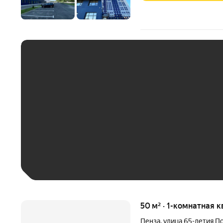
ЕЖЕМЕСЯЧНЫЙ ПЛАТЁ
До 30 тыс. ₽
До 50 тыс. ₽
До 70 тыс. ₽
Больше 100 тыс. ₽
50 м² · 1-комнатная к
Пенза
,
улица 65-летия П