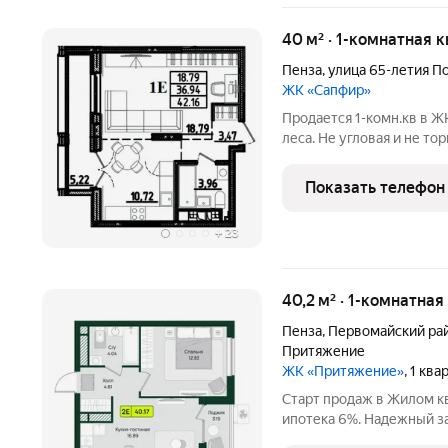
40 м² · 1-комнатная 
Пенза
,
улица 65-летия П
ЖК «Сапфир»
Продается 1-комн.кв в Ж
леса. Не угловая и не то
Подходит под семейную и
(есть программы со сниж
Показать телефон
+
23
40,2 м² · 1-комнатная
Пенза
,
Первомайский ра
Притяжение
ЖК «Притяжение»
, 1 кв
Старт продаж в Жилом к
ипотека 6%. Надежный з
летним опытом. Функцио