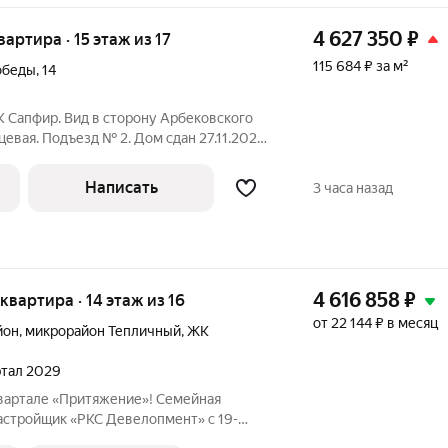
4 627 350
₽
квартира · 15 этаж из 17
115 684 ₽ за м²
обеды
,
14
К Сапфир. Вид в сторону Арбековского
рцевая. Подъезд № 2. Дом сдан 27.11.2025г.
 айти ипотеки, а также базовые ипотеки
енными ставками). Звоните,
Написать
3 часа назад
4 616 858
₽
 квартира · 14 этаж из 16
от 22 144 ₽ в месяц
йон
,
микрорайон Тепличный
,
ЖК
артал 2029
вартале «Притяжение»! Семейная
астройщик «РКС Девелопмент» с 19-
нальная 2-комнатная квартира