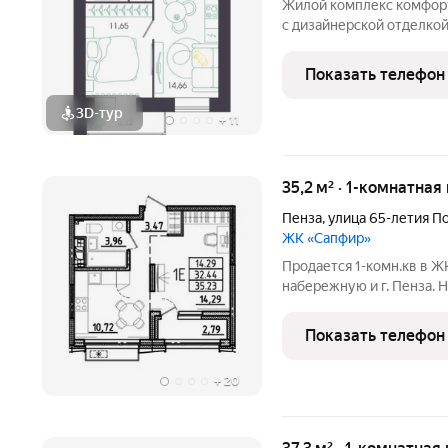
Жилой комплекс комфорт
с дизайнерской отделкой
территория и видеонабл
комфорта и уюта, необяз
Показать телефон
который уже
3D-тур
+
11
35,2 м² · 1-комнатная
Пенза
,
улица 65-летия П
ЖК «Сапфир»
Продается 1-комн.кв в Ж
набережную и г. Пенза. Н
этаж. Дом сдан: Этап 1 (с
(секции 3,4) 25.05.2026
Показать телефон
+
20