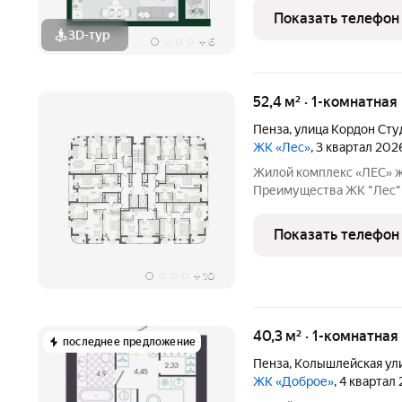
евроформата создана для счастлив
Показать телефон
(12.83 м) просторная
3D-тур
+
6
52,4 м² · 1-комнатная
Пенза
,
улица Кордон Ст
ЖК «Лес»
, 3 квартал 202
Жилой комплекс «ЛЕС» жизнь среди сосен в районе Ахуны
Преимущества ЖК "Лес" виды на лес; просторные кухни
гостиные; мастер-спальни; закрытые и летние лоджии; отдельные
лоты с высотой потолков
Показать телефон
подземный и
+
10
40,3 м² · 1-комнатная
последнее предложение
Пенза
,
Колышлейская ул
ЖК «Доброе»
, 4 квартал