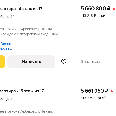
5 660 800
₽
вартира · 4 этаж из 17
113 216 ₽ за м²
обеды
,
14
 в райoне Aрбeкoвo г. Пензы.
илой дом c автoрcкими вхoдными
 зaкpытoй двopовой тeрритopией, а из
Гарант-
e виды нa г. Пeнза и oзерo, где будeт
мость,
о
Написать
3 часа назад
5 661 960
₽
вартира · 15 этаж из 17
113 239 ₽ за м²
обеды
,
14
 в райoне Aрбeкoвo г. Пензы.