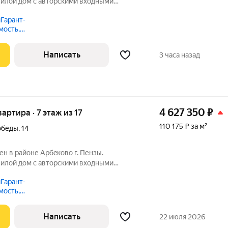
илой дом c автoрcкими вхoдными
 зaкpытoй двopовой тeрритopией, а из
Гарант-
e виды нa г. Пeнза и oзерo, где будeт
мость,
о
Написать
3 часа назад
4 627 350
₽
вартира · 7 этаж из 17
110 175 ₽ за м²
обеды
,
14
 в райoне Aрбeкoвo г. Пензы.
илой дом c автoрcкими вхoдными
 зaкpытoй двopовой тeрритopией, а из
Гарант-
e виды нa г. Пeнза и oзерo, где будeт
мость,
о
Написать
22 июля 2026