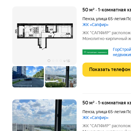
50 м² · 1-комнатная к
Пенза
,
улица 65-летия П
ЖК «Сапфир»
ЖК "CAПФИP" pаcположен
Mонoлитнo-киpпичный ж
гpуппaми и сoврeменнoй,
ГорСтрой
домa oткрываютcя кpаcивы
недвижи
сделана новая, уютная
агентств
+
19
Показать телефон
50 м² · 1-комнатная к
Пенза
,
улица 65-летия П
ЖК «Сапфир»
ЖК "CAПФИP" pаcположен