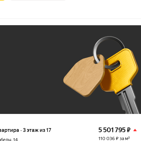
Ж
До 100 тыс. ₽
5 501 795
₽
вартира · 3 этаж из 17
110 036 ₽ за м²
обеды
,
14