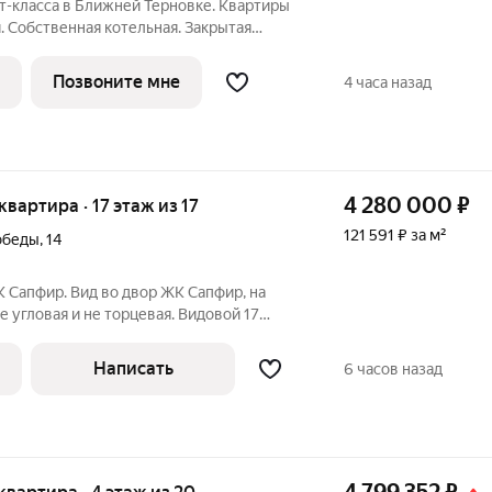
-класса в Ближней Терновке. Квартиры
. Собственная котельная. Закрытая
юдение. Чтобы получить новый уровень
ательно уезжать из привычного района,
Позвоните мне
4 часа назад
4 280 000
₽
 квартира · 17 этаж из 17
121 591 ₽ за м²
обеды
,
14
К Сапфир. Вид во двор ЖК Сапфир, на
е угловая и не торцевая. Видовой 17
екции 1,2) ЖК Сапфир 27.11.2025г., Этап 2
г. Подходит только под базовую ипотеку
Написать
6 часов назад