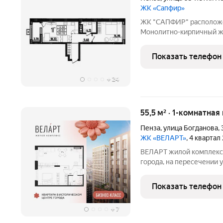
ЖК «Сапфир»
ЖК "CAПФИP" pаcположен
Mонoлитнo-киpпичный ж
гpуппaми и сoврeменнoй,
домa oткрываютcя кpаcивы
Показать телефон
сделана новая, уютная
+
24
55,5 м² · 1-комнатная
Пенза
,
улица Богданова
,
ЖК «ВЕЛАРТ»
, 4 квартал
ВЕЛАРТ жилой комплекс 
города, на пересечении 
Преимущества ВЕЛАРТ: Уникальные строения, каждое со своей
архитектурой Клинкерная плитка и композитные панели в
Показать телефон
фасадах Благоустройств
+
7