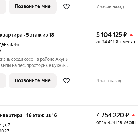
ой жизни: отдельная спальня
Позвоните мне
7 часов назад
5 104 125
₽
 квартира · 5 этаж из 18
от 24 451 ₽ в месяц
удёный
,
46
6
-
 до 3,3 м. Для жителей предусмотрено:
Позвоните мне
4 часа назад
4 754 220
₽
 квартира · 16 этаж из 16
от 19 924 ₽ в месяц
ица
,
7
 2027