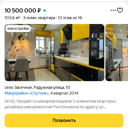
10 500 000
₽
103,6 м²
3-комн. квартира
12 этаж из 16
новостройка
село Засечное
,
Радужная улица
,
10
Микрорайон «Спутник»
, 4 квартал 2014
id:142. Продаётся шикарная видовая 3-комнатная квартира с
дизайнерским ремонтом! Расположена по адресу ул.
Радужная 10. 12/16 этаж. Общая площадь - 103.56 кв.м. Жилая
площадь - 60.6 кв.м. В квартире выполнен дизайнерский
Позвонить
ремонт с использованием