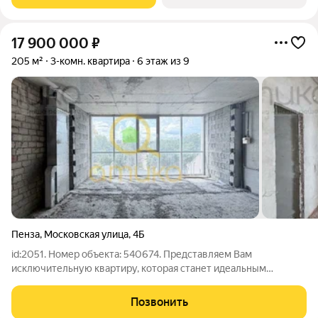
надежные межкомнатные
17 900 000
₽
205 м²
3-комн. квартира
6 этаж из 9
Пенза
,
Московская улица
,
4Б
id:2051. Номер объекта: 540674. Представляем Вам
исключительную квартиру, которая станет идеальным
воплощением ваших представлений о комфортной и
статусной жизни в историческом центе Пензы. Этот
Позвонить
просторный объект фактической площадью 205 квадратных