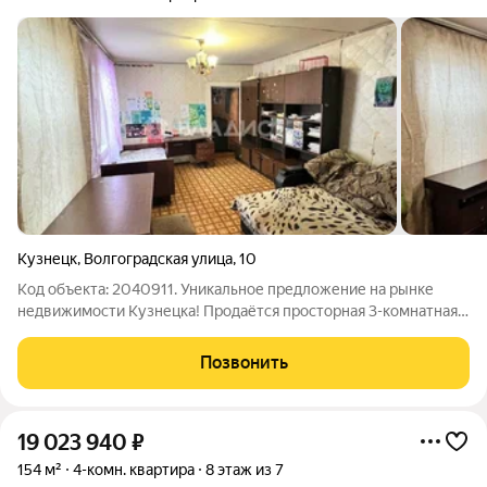
Кузнецк
,
Волгоградская улица
,
10
Код объекта: 2040911. Уникальное предложение на рынке
недвижимости Кузнецка! Продаётся просторная 3-комнатная
квартира по ул. Волгоградской,10. Общая площадь 100,9 кв.м.
Жилая площадь составляет 56,8 кв. м, а кухня 10 кв. м.
Позвонить
Квартира расположена на
19 023 940
₽
154 м²
4-комн. квартира
8 этаж из 7