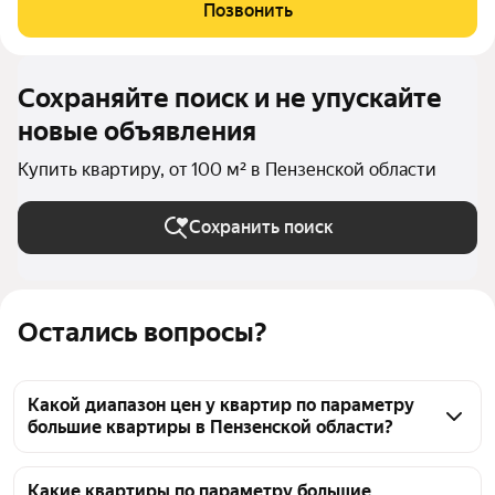
жилой комплекс комфорт-класса из шести домов (17, 25 и 30
Позвонить
этажей),
Сохраняйте поиск и не упускайте
новые объявления
Купить квартиру, от 100 м² в Пензенской области
Сохранить поиск
Остались вопросы?
Какой диапазон цен у квартир по параметру
большие квартиры в Пензенской области?
По параметру большие квартиры в Пензенской 
области сейчас можно найти 838 объявлений. 
Какие квартиры по параметру большие