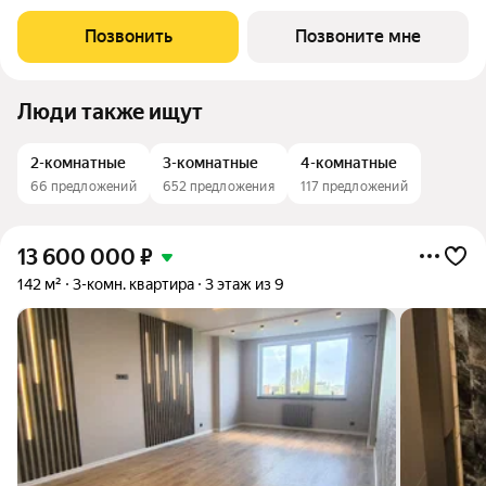
озеленение. 10 мин до центра! ЖК АРБЕРИ БЕРИ И ЖИВИ.
Это проект новых технологий, смелых идей и современных
Позвонить
Позвоните мне
решений. Преимущества ЖК АРБЕРИ: 1.
Люди также ищут
2-комнатные
3-комнатные
4-комнатные
66 предложений
652 предложения
117 предложений
13 600 000
₽
142 м²
3-комн. квартира
3 этаж из 9