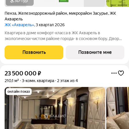
3D-тур
Пенза
,
Железнодорожный район
,
микрорайон Засурье
,
ЖК
Акварель
ЖК «Акварель»
, 3 квартал 2026
Квартира в доме комфорт-класса в ЖК Акварель в
экологически чистом районе города- в сосновом бору. Двор
без машин, детские и спортивные площадки с безопасным
покрытием, зоны отдыха, зона для выгула собак. Хороший
Позвонить
Позвоните мне
выбор планировочных решений,
23 500 000
₽
210,1 м²
3-комн. квартира
2 этаж из 4
онлайн показ