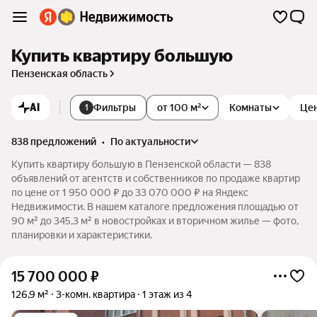
Купить квартиру большую
Пензенская область
AI
Фильтры
от 100 м²
Комнаты
Це
1
838 предложений
•
по актуальности
Купить квартиру большую в Пензенской области — 838
объявлений от агентств и собственников по продаже квартир
по цене от 1 950 000 ₽ до 33 070 000 ₽ на Яндекс
Недвижимости. В нашем каталоге предложения площадью от
90 м² до 345,3 м² в новостройках и вторичном жилье — фото,
планировки и характеристики.
15 700 000
₽
126,9 м²
3-комн. квартира
1 этаж из 4