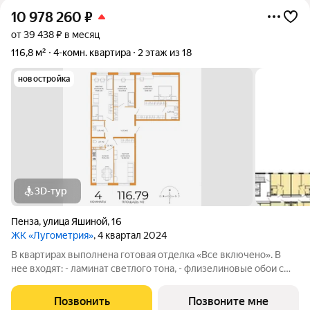
10 978 260
₽
от 39 438 ₽ в месяц
116,8 м²
4-комн. квартира
2 этаж из 18
новостройка
3D-тур
Пенза
,
улица Яшиной
,
16
ЖК «Лугометрия»
, 4 квартал 2024
В квартирах выполнена готовая отделка «Все включено». В
нее входят: - ламинат светлого тона, - флизелиновые обои с
возможностью перекраски, - пластиковые окна увеличенного
формата, которые сделают квартиру более светлой, -
Позвонить
Позвоните мне