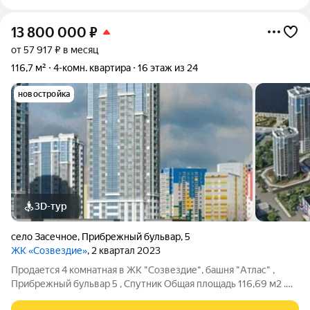
13 800 000
₽
от 57 917 ₽ в месяц
116,7 м²
4-комн. квартира
16 этаж из 24
новостройка
3D-тур
село Засечное
,
Прибрежный бульвар
,
5
ЖК «Созвездие»
, 2 квартал 2023
Продается 4 комнатная в ЖК "Созвездие", башня "Атлас" ,
Прибрежный бульвар 5 , Спутник Общая площадь 116,69 м2 .
Жилая площадь 73,04 м2 . Кухня 14,16 м2 . ЖК «Созвездие» это