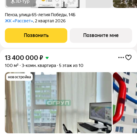
3D-тур
Пенза
,
улица 65-летия Победы
,
14Б
ЖК «Рассвет»
, 2 квартал 2026
Позвонить
Позвоните мне
13 400 000
₽
100 м²
3-комн. квартира
5 этаж из 10
новостройка