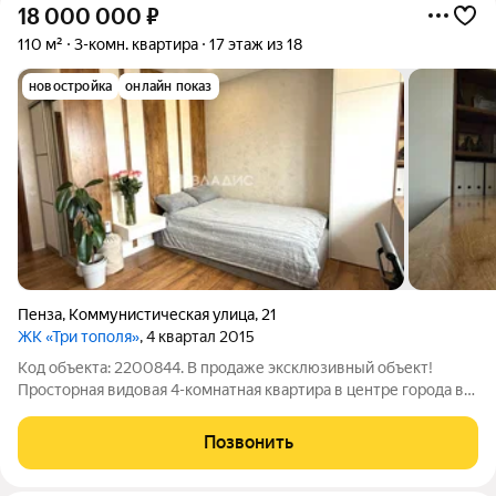
18 000 000
₽
110 м²
3-комн. квартира
17 этаж из 18
новостройка
онлайн показ
Пенза
,
Коммунистическая улица
,
21
ЖК «Три тополя»
, 4 квартал 2015
Код объекта: 2200844. В продаже эксклюзивный объект!
Просторная видовая 4-комнатная квартира в центре города в
ЖК "Три тополя" (застройщик "РИСАН") по ул.
Коммунистическая, 21. Квартира расположена на 17 этаже 18-
Позвонить
этажного кирпичного дома 2015 года