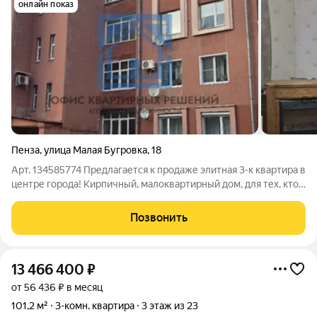
онлайн показ
Пенза
,
улица Малая Бугровка
,
18
Арт. 134585774 Предлагается к продаже элитная 3-к квартира в
центре города! Кирпичный, малоквартирный дом, для тех, кто
любит комфорт и тишину! Описание: Площадь квартиры 126,9
кв.м (без учета лоджии), просторный холл площадью 16,9 кв.м,
Позвонить
13 466 400
₽
от 56 436 ₽ в месяц
101,2 м²
3-комн. квартира
3 этаж из 23