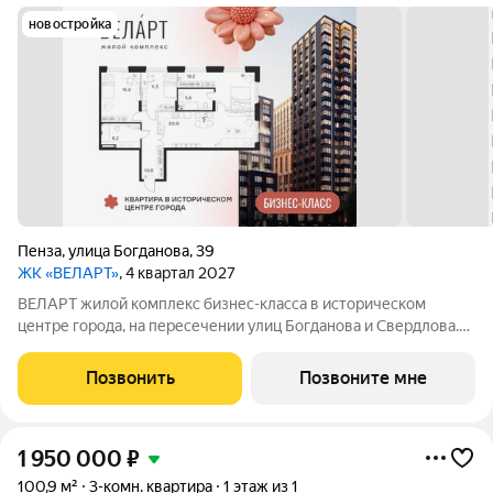
новостройка
Пенза
,
улица Богданова
,
39
ЖК «ВЕЛАРТ»
, 4 квартал 2027
ВЕЛАРТ жилой комплекс бизнес-класса в историческом
центре города, на пересечении улиц Богданова и Свердлова.
Преимущества ВЕЛАРТ: Уникальные строения, каждое со
своей архитектурой Клинкерная плитка и композитные панели
Позвонить
Позвоните мне
в фасадах Благоустройство с
1 950 000
₽
100,9 м²
3-комн. квартира
1 этаж из 1