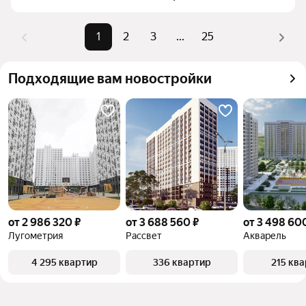
объекта. Сейчас доступно 838 объявлений и цены 
начинаются от 1,95 млн ₽.
1
2
3
...
25
Подходящие вам новостройки
от 2 986 320 ₽
от 3 688 560 ₽
от 3 498 60
Лугометрия
Рассвет
Акварель
4 295 квартир
336 квартир
215 кв