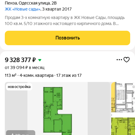
Пенза
,
Одесская улица
,
2В
ЖК «Новые сады»
, 3 квартал 2017
Продам 3-х комнатную квартиру в ЖК Новые Сады, площадь
100 кв.м. 5/10 этажного настоящего кирпичного дома. В
квартире сделан ремонт с применением материалов преимум
класса. Идеальная геометрия стен и полов, панорамное
Позвонить
остекление. Квартира
9 328 377
₽
от 39 094 ₽ в месяц
113 м²
4-комн. квартира
17 этаж из 17
новостройка