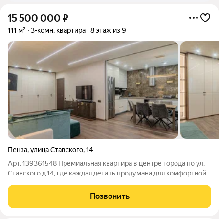
15 500 000
₽
111 м²
3-комн. квартира
8 этаж из 9
Пенза
,
улица Ставского
,
14
Арт. 139361548 Премиальная квартира в центре города по ул.
Ставского д.14, где каждая деталь продумана для комфортной
жизни. Предлагается эксклюзивная квартира общей площадью
103 м с теплой лоджией 8 м ( стеклопакеты заменены от
Позвонить
застройщика) с