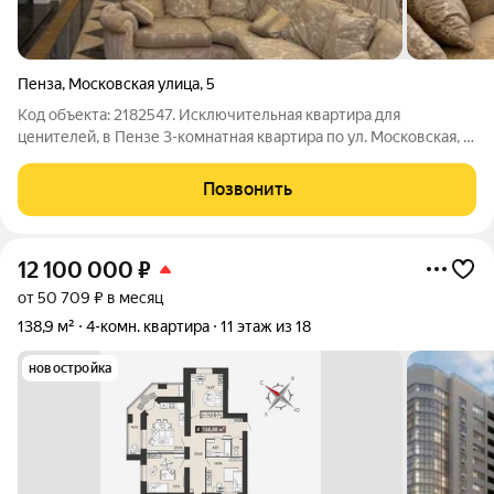
Пенза
,
Московская улица
,
5
Код объекта: 2182547. Исключительная квартира для
ценителей, в Пензе 3-комнатная квартира по ул. Московская, 5.
Квартира расположена на 2 этаже 4-этажного кирпичного
дома 1996 года постройки. В квартире три изолированные
Позвонить
комнаты, высота потолков 3
12 100 000
₽
от 50 709 ₽ в месяц
138,9 м²
4-комн. квартира
11 этаж из 18
новостройка