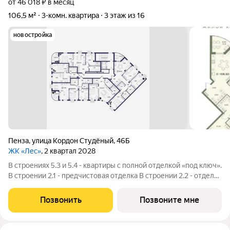
от 46 018 ₽ в месяц
106,5 м²
3-комн. квартира
3 этаж из 16
новостройка
Пенза
,
улица Кордон Студёный
,
46Б
ЖК «Лес»
, 2 квартал 2028
В строениях 5.3 и 5.4 - квартиры с полной отделкой «под ключ».
В строении 2.1 - предчистовая отделка В строении 2.2 - отделка
на выбор - "под ключ" или "черновая" Выберите то, что
идеально подходит именно вам. Квартиры с отделкой «ПОД
Позвонить
Позвоните мне
КЛЮЧ» (Строения