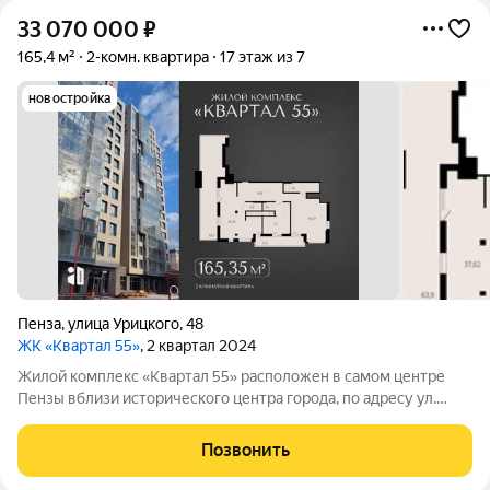
33 070 000
₽
165,4 м²
2-комн. квартира
17 этаж из 7
новостройка
Пенза
,
улица Урицкого
,
48
ЖК «Квартал 55»
, 2 квартал 2024
Жилой комплекс «Квартал 55» расположен в самом центре
Пензы вблизи исторического центра города, по адресу ул.
Урицкого, 48, у набережной реки Суры. Особенности жилого
комплекса: Инновационные системы доступа и безопасности.
Позвонить
Система контролируемого