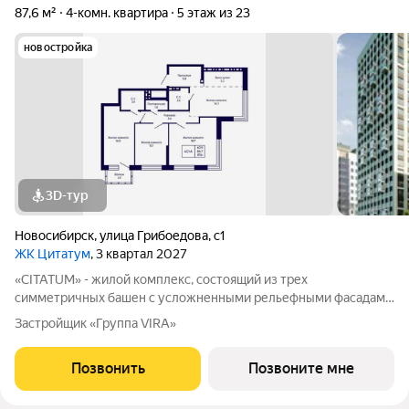
87,6 м²
4-комн. квартира
5 этаж из 23
новостройка
3D-тур
Новосибирск
,
улица Грибоедова
,
с1
ЖК Цитатум
, 3 квартал 2027
«CITATUM» - жилой комплекс, состоящий из трех
симметричных башен с усложненными рельефными фасадами
(23, 8, 23 этажей), с единым пространством-стилобатом, в
Застройщик «Группа VIRA»
котором расположится просторное дизайнерское лобби с
консьержем и мягкой зоной ожидания.
Позвонить
Позвоните мне