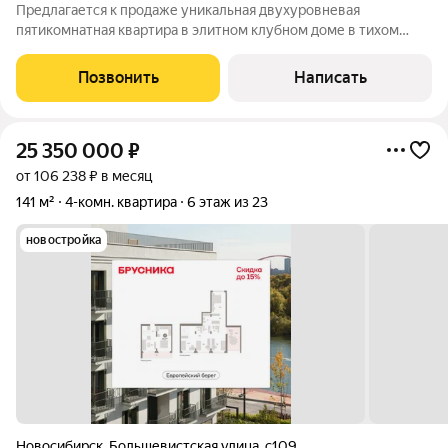
Предлагается к продаже уникальная двухуровневая
пятикомнатная квартира в элитном клубном доме в тихом
центре Новосибирска. Дом рассчитан всего на 22 квартиры
приватность, статус и атмосфера спокойствия здесь
Позвонить
Написать
ощущаются с первых минут. Квартира
25 350 000
₽
от 106 238 ₽ в месяц
141 м²
4-комн. квартира
6 этаж из 23
новостройка
Новосибирск
,
Большевистская улица
,
с109