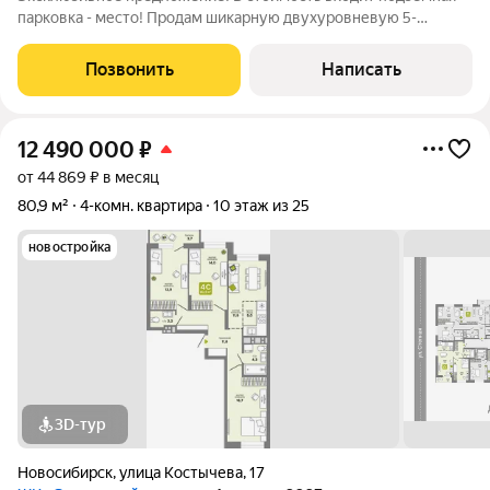
парковка - место! Продам шикарную двухуровневую 5-
КОМНАТНУЮ КВАРТИРУ 247,2 кв.м. в доме классической
кирпичной кладки в центре Ленинского района с ремонтом!
Позвонить
Написать
Этот клубный дом создан для самых
12 490 000
₽
от 44 869 ₽ в месяц
80,9 м²
4-комн. квартира
10 этаж из 25
новостройка
3D-тур
Новосибирск
,
улица Костычева
,
17