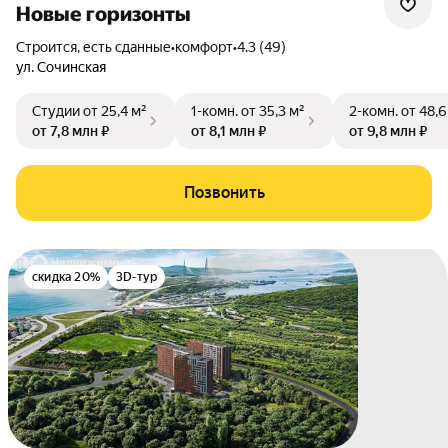
Новые горизонты
Строится, есть сданные
•
комфорт
•
4.3 (49)
ул. Сочинская
Студии
от 25,4 м²
1-комн.
от 35,3 м²
2-комн.
от 48,6
от 7,8 млн ₽
от 8,1 млн ₽
от 9,8 млн ₽
Позвонить
скидка 20%
3D-тур