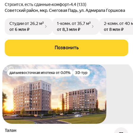
Строится, есть сданные
•
комфорт
•
4.4 (133)
Советский район
,
мкр. Снеговая Падь
,
ул. Адмирала Горшкова
Студии
от 26,2 м²
1-комн.
от 35,7 м²
2-комн.
от 40 
от 6 млн ₽
от 8,3 млн ₽
от 8 млн ₽
Позвонить
дальневосточная ипотека от 0.01%
3D-тур
Талан