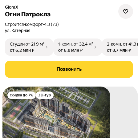
GloraX
Огни Патрокла
Строится
•
комфорт
•
4.3 (73)
ул. Катерная
Студии
от 21,9 м²
1-комн.
от 32,4 м²
2-комн.
от 41,3
от 6,2 млн ₽
от 6,8 млн ₽
от 8,7 млн ₽
Позвонить
скидка до 7%
3D-тур