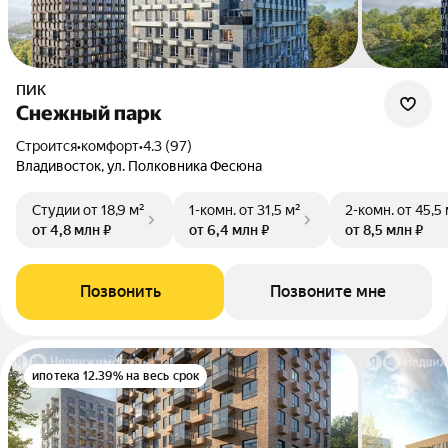
ПИК
Снежный парк
Строится
•
комфорт
•
4.3 (97)
Владивосток, ул. Полковника Фесюна
Студии
от 18,9 м²
1-комн.
от 31,5 м²
2-комн.
от 45,5
от 4,8 млн ₽
от 6,4 млн ₽
от 8,5 млн ₽
Позвонить
Позвоните мне
ипотека 12.39% на весь срок