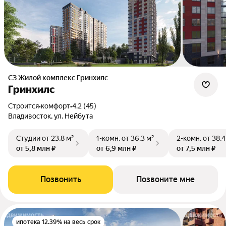
СЗ Жилой комплекс Гринхилс
Гринхилс
Строится
•
комфорт
•
4.2 (45)
Владивосток, ул. Нейбута
Студии
от 23,8 м²
1-комн.
от 36,3 м²
2-комн.
от 38,4
от 5,8 млн ₽
от 6,9 млн ₽
от 7,5 млн ₽
Позвонить
Позвоните мне
ипотека 12.39% на весь срок