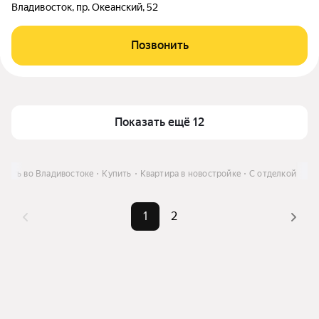
Владивосток, пр. Океанский, 52
Позвонить
Показать ещё 12
ость во Владивостоке
Купить
Квартира в новостройке
С отделкой
1
2