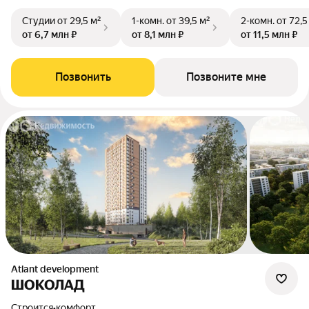
Студии
от 29,5 м²
1-комн.
от 39,5 м²
2-комн.
от 72,5
от 6,7 млн ₽
от 8,1 млн ₽
от 11,5 млн ₽
Позвонить
Позвоните мне
Atlant development
ШОКОЛАД
Строится
•
комфорт