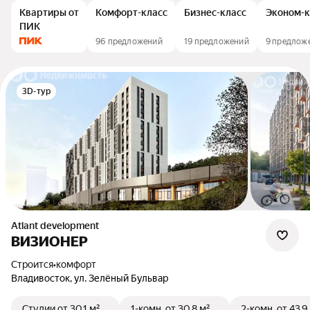
Квартиры от
Комфорт-класс
Бизнес-класс
Эконом-к
ПИК
96 предложений
19 предложений
9 предлож
3D-тур
Atlant development
ВИЗИОНЕР
Строится
•
комфорт
Владивосток, ул. Зелёный Бульвар
Студии
от 30,1 м²
1-комн.
от 30,8 м²
2-комн.
от 43,9