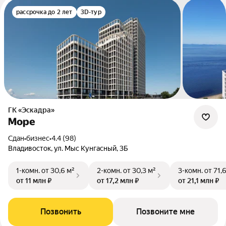
рассрочка до 2 лет
3D-тур
ГК «Эскадра»
Море
Сдан
•
бизнес
•
4.4 (98)
Владивосток, ул. Мыс Кунгасный, 3Б
1-комн.
от 30,6 м²
2-комн.
от 30,3 м²
3-комн.
от 71,
от 11 млн ₽
от 17,2 млн ₽
от 21,1 млн ₽
Позвонить
Позвоните мне