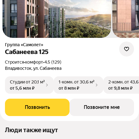
Группа «Самолет»
Сабанеева 125
Строится
•
комфорт
•
4.5 (129)
Владивосток, ул. Сабанеева
Студии
от 20,1 м²
1-комн.
от 30,6 м²
2-комн.
от 43,6
от 5,6 млн ₽
от 8 млн ₽
от 9,8 млн ₽
Позвонить
Позвоните мне
Люди также ищут