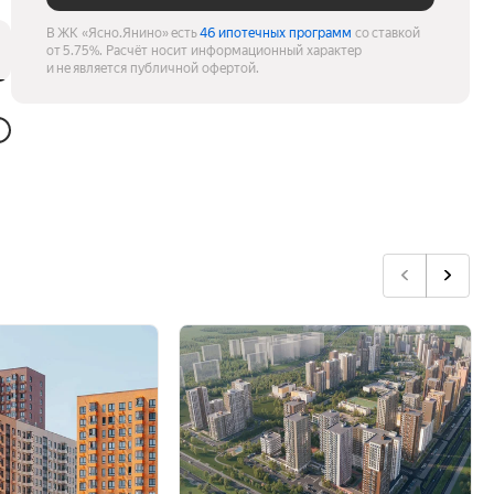
В ЖК «Ясно.Янино» есть
46 ипотечных программ
со ставкой
от 5.75%.
Расчёт носит информационный характер
и не является публичной офертой.