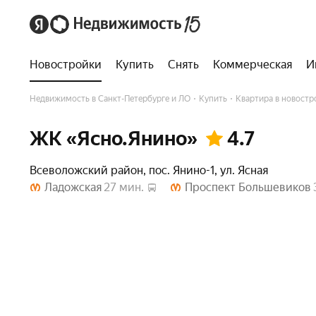
Инфраструктура
Ход строительства
Документаци
Новостройки
Купить
Снять
Коммерческая
И
Недвижимость в Санкт-Петербурге и ЛО
Купить
Квартира в новостр
ЖК «Ясно.Янино»
4.7
Всеволожский район
,
пос. Янино-1
,
ул. Ясная
Ладожская
27 мин.
Проспект Большевиков