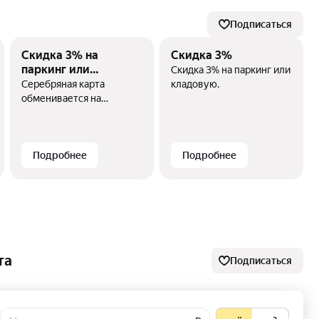
Подписаться
Скидка 3% на
Скидка 3%
паркинг или
Скидка 3% на паркинг или
кладовую
Серебряная карта
кладовую.
обменивается на
Золотую при заключении
третьего договора.
Скидка 3% на паркинг или
кладовую.
Подробнее
Подробнее
Скидка 1%
Скидка 100 000 руб.
зарплатным
региональным
клиентам
Скидка 1% на квартиру
Скидка 100000 руб. на
держателям зарплатных
квартиру/коммерческое
та
карт банков-партнеров.
помещение для
Подписаться
региональных
покупателей.
Подробнее
Подробнее