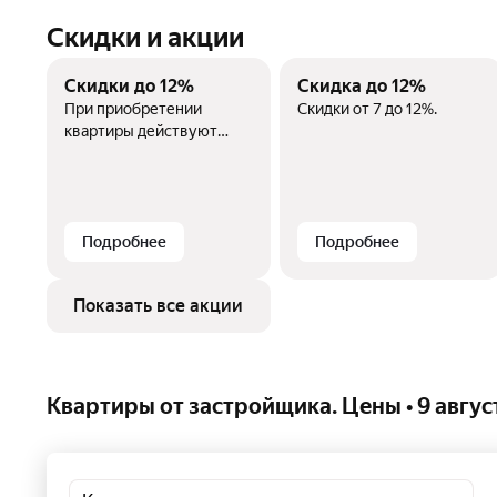
Скидки и акции
Скидки до 12%
Скидка до 12%
При приобретении
Скидки от 7 до 12%.
квартиры действуют
скидки от 7 до 12%.
Подробнее
Подробнее
Показать все акции
Скидка 2% на
Скидка на повторную
повторную покупку
покупку
Электронная карта
Скидка 2% на повторную
выпускается при первой
покупку. Скидка 2% на
Квартиры от застройщика. Цены • 9 авгус
покупке. Скидка 2% на
паркинг или кладовую.
повторную покупку. Со
скидкой 2% можно
приобрести паркинг или
Подробнее
Подробнее
кладовую.