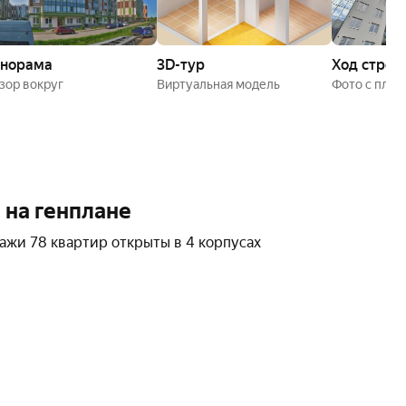
норама
3D-тур
Ход строи
бзор вокруг
Виртуальная модель
Фото с пло
 на генплане
ажи 78 квартир открыты в 4 корпусах