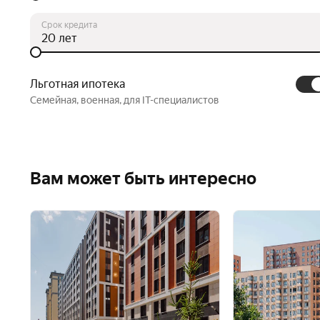
в избранное —
Узнайте
сообщим об акциях
об эксклюзивных
Срок кредита
и скидках
программах и акциях
лет
по телефону
Льготная ипотека
Подробнее
Добавить
Семейная, военная, для IT-специалистов
Вам может быть интересно