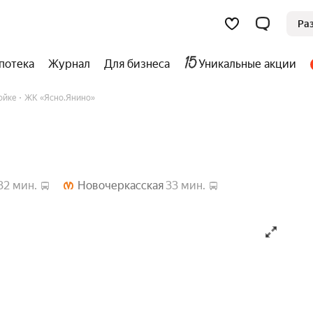
я
Участники строительства
Ра
потека
Журнал
Для бизнеса
Уникальные акции
ойке
ЖК «Ясно.Янино»
32 мин.
Новочеркасская
33 мин.