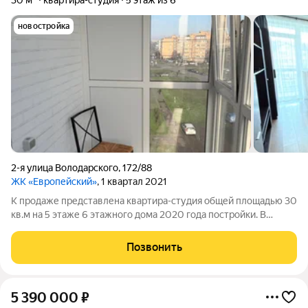
30 м²
квартира-студия
5 этаж из 6
новостройка
2-я улица Володарского
,
172/88
ЖК «Европейский»
, 1 квартал 2021
К продаже представлена квартира-студия общей площадью 30
кв.м на 5 этаже 6 этажного дома 2020 года постройки. В
квартире выполнен качественный ремонт. Кухонный гарнитур
выполненный на заказ, укомплектованный бытовой техникой,
Позвонить
установлена кровать с
5 390 000
₽