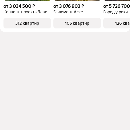
от 3 034 500 ₽
от 3 076 903 ₽
от 5 726 700
Концепт-проект «Левенцовка Парк»
5 элемент Аске
Город у реки
312 квартир
105 квартир
126 кв