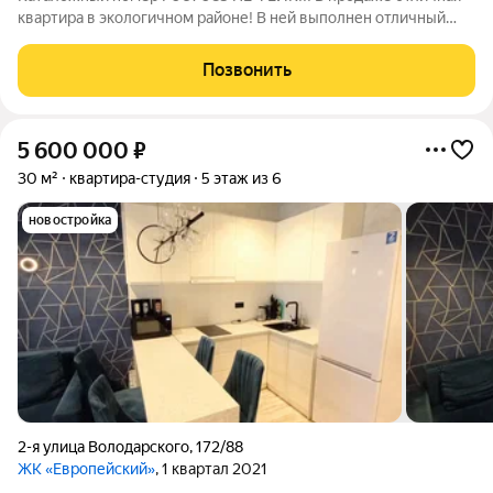
квартира в экологичном районе! В ней выполнен отличный
ремонт из качественных материалов в светлых тонах!
Интерьер дополняет стильная ,лаконично подобранная
Позвонить
мебель. Квартира расположена в
5 600 000
₽
30 м²
квартира-студия
5 этаж из 6
новостройка
2-я улица Володарского
,
172/88
ЖК «Европейский»
, 1 квартал 2021