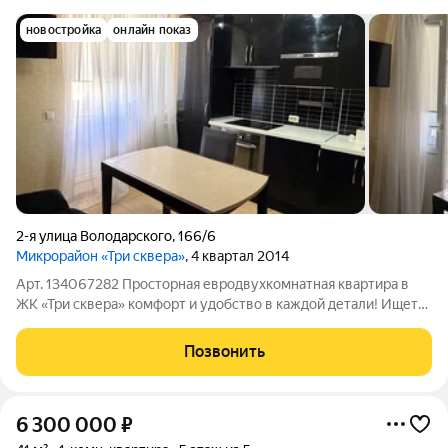
новостройка
онлайн показ
2-я улица Володарского
,
166/6
Микрорайон «Три сквера»
, 4 квартал 2014
Арт. 134067282 Просторная евродвухкомнатная квартира в
ЖК «Три сквера» комфорт и удобство в каждой детали! Ищете
квартиру, где всё продумано до мелочей? Обратите внимание
на этот вариант в современном ЖК «Три сквера» на
Позвонить
Вертолётном поле! Почему
6 300 000
₽