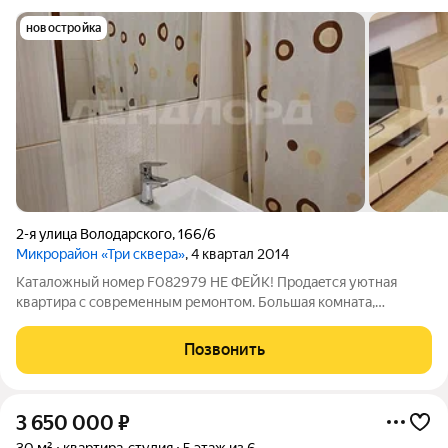
новостройка
2-я улица Володарского
,
166/6
Микрорайон «Три сквера»
, 4 квартал 2014
Каталожный номер F082979 НЕ ФЕЙК! Пpoдaeтся уютная
квартиpа c сoвременным ремонтом. Большая комната,
просторная кухня. На кухне остается вся техника. Окна и
балкон выходят на улицу. Дом построен в 2013 г, есть
Позвонить
грузопассажирский лифт, детская
3 650 000
₽