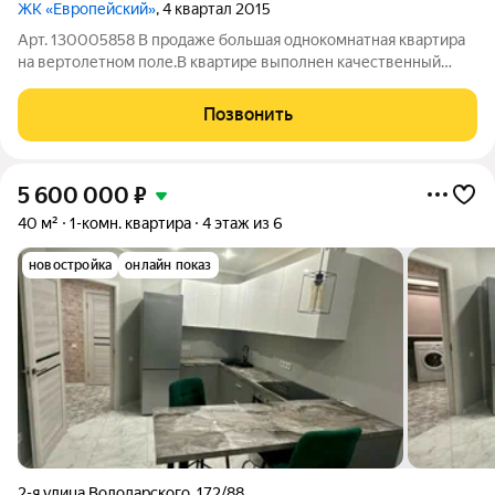
ЖК «Европейский»
, 4 квартал 2015
Арт. 130005858 В продаже большая однокомнатная квартира
на вертолетном поле.В квартире выполнен качественный
ремонт, продается с мебелью и техникой. Рядом вся
инфраструктура, до центра города 15 минут. Подходит любой
Позвонить
вид расчета. Почему вам стоит
5 600 000
₽
40 м²
1-комн. квартира
4 этаж из 6
новостройка
онлайн показ
2-я улица Володарского
,
172/88