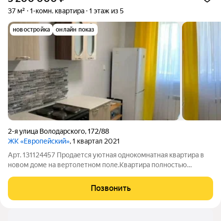
37 м²
1-комн. квартира
1 этаж из 5
новостройка
онлайн показ
2-я улица Володарского
,
172/88
ЖК «Европейский»
, 1 квартал 2021
Арт. 131124457 Продается уютная однокомнатная квартира в
новом доме на вертолетном поле.Квартира полностью
меблирована и оснащена техникой. Отлично подходит как для
проживания, так и сдачи в аренду. В шаговой доступности вся
Позвонить
необходимая