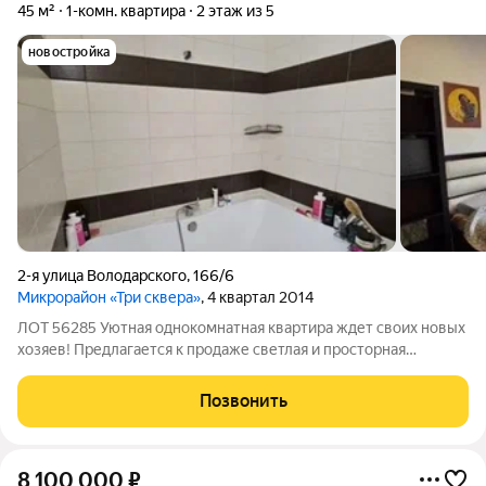
45 м²
1-комн. квартира
2 этаж из 5
новостройка
2-я улица Володарского
,
166/6
Микрорайон «Три сквера»
, 4 квартал 2014
ЛОТ 56285 Уютная однокомнатная квартира ждет своих новых
хозяев! Предлагается к продаже светлая и просторная
однокомнатная квартира, расположенная в престижном
районе Ростова-на-Дону. Это современное воплощение
Позвонить
комфорта и качества жизни, построенное
8 100 000
₽