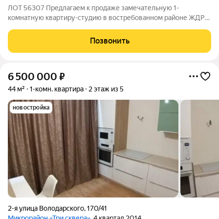
ЛОТ 56307 Предлагаем к продаже замечательную 1-
комнатную квартиру-студию в востребованном районе ЖДР
Ростова-на-Дону. Дом кирпичный, 2014 года постройки,
квартира находится на комфортном 3 этаже. Общая площадь
Позвонить
28 кв.м, из которых 17 кв.м продуманное
6 500 000
₽
44 м²
1-комн. квартира
2 этаж из 5
новостройка
2-я улица Володарского
,
170/41
Микрорайон «Три сквера»
, 4 квартал 2014