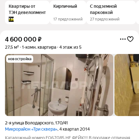
Квартиры от
Кирпичный
С подземной
ТЭН девелопмент
парковкой
17 предложений
27 предложений
4 600 000
₽
27,5 м²
1-комн. квартира
4 этаж из 5
новостройка
2-я улица Володарского
,
170/41
Микрорайон «Три сквера»
, 4 квартал 2014
Каталожный номер F067085 НЕ ФЕЙК!!! В продаже отличная