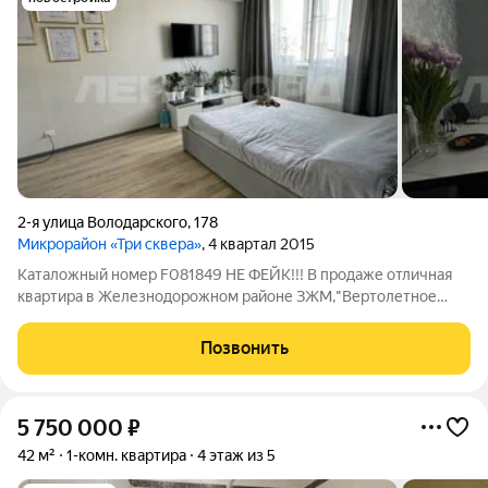
2-я улица Володарского
,
178
Микрорайон «Три сквера»
, 4 квартал 2015
Каталожный номер F081849 НЕ ФЕЙК!!! В продаже отличная
квартира в Железнодорожном районе ЗЖМ,"Вертолетное
поле"! Расположена в малоэтажном кирпичном доме
современной постройки! В квартире выполнен стильный
Позвонить
ремонт в светлых тонах из качественных
5 750 000
₽
42 м²
1-комн. квартира
4 этаж из 5