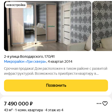
новостройка
2-я улица Володарского
,
170/41
Микрорайон «Три сквера»
, 4 квартал 2014
Срочная продажа! Дом расположен в тихом районе с развитой
инфраструктурой. Возможность приобрести квартиру в
собственность за разумные деньги. Дом оборудован лифтом,
в подъезде чисто и аккуратно. Парковочные места всегда
Позвонить
доступны и в избытке. Вся
7 490 000
₽
43 м²
1-комн. квартира
4 этаж из 4