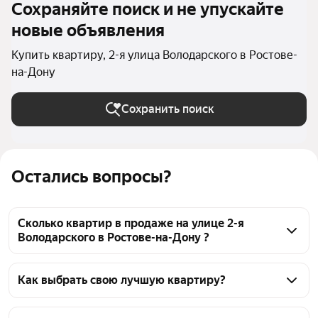
Сохраняйте поиск и не упускайте
новые объявления
Купить квартиру, 2-я улица Володарского в Ростове-
на-Дону
Сохранить поиск
Остались вопросы?
Сколько квартир в продаже на улице 2-я
Володарского в Ростове-на-Дону ?
На Яндекс Недвижимости в продаже на улице 2-я 
Володарского в Ростове-на-Дону 27 квартир, из них 
Как выбрать свою лучшую квартиру?
27 объявлений от агентств
Чтобы купить квартиру на улице 2-я Володарского, 