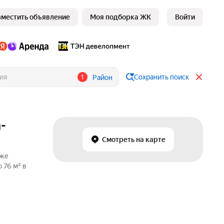
зместить объявление
Моя подборка ЖК
Войти
1
Сохранить поиск
Район
-
Смотреть на карте
аже
 76 м² в