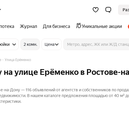
Ра
потека
Журнал
Для бизнеса
Уникальные акции
ройки
2 комн.
Цена
е
Улица Ерёменко
 на улице Ерёменко в Ростове-на
е-на-Дону — 116 объявлений от агентств и собственников по прод
Недвижимости. В нашем каталоге предложения площадью от 40 м² до
ктеристики.