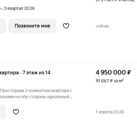
и»
, 3 квартал 2026
Позвоните мне
сейчас
4 950 000
₽
квартира · 7 этаж из 14
91 667 ₽ за м²
Просторная 2-комнатная квартира с
и на обе стороны идеальный
хника остаются
тира полностью готова
1 апреля 2026