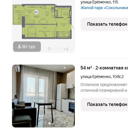
улица Ерёменко
,
115
Жилой парк «Сокольник
Показать телефон
3D-тур
+
2
54 м² · 2-комнатная 
улица Ерёменко
,
108с2
Отличное предложение! 
отличной планировкой и окнам
вариант для комфортной жизни! Вся мебель и те
заходи и живи без лишних вложений! Квар
Показать телефон
к
+
7