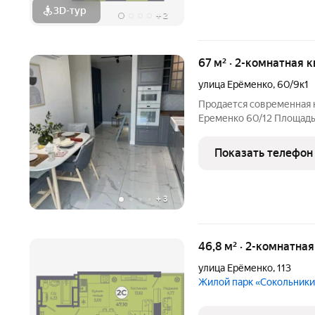
3D-тур
+
2
67 м² · 2-комнатная 
улица Ерёменко
,
60/9к1
Продается современная ква
Еременко 60/12 Площадь: 67 м Отличное состояние, готова к
заселению! Центральные коммуникации все продумано для
вашего комфорта Документы полностью готовы Ремонт
Показать телефон
завершен в 2024 году
+
3
46,8 м² · 2-комнатна
улица Ерёменко
,
113
Жилой парк «Сокольник