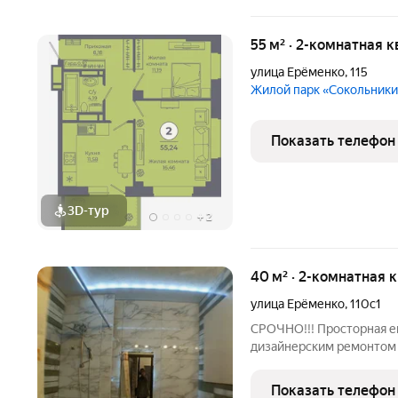
55 м² · 2-комнатная 
улица Ерёменко
,
115
Жилой парк «Сокольник
Показать телефон
3D-тур
+
2
40 м² · 2-комнатная 
улица Ерёменко
,
110с1
СРОЧНО!!! Просторная евро-двушка в новом 25-этажном доме с
дизайнерским ремонтом и
из 25. - Площадь: простор
Ремонт: выполнен по ин
Показать телефон