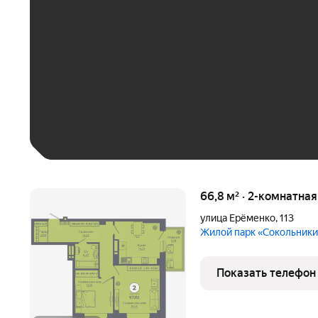
До 30 тыс. ₽
До 50 тыс. ₽
До 70 тыс. ₽
Больше 100 тыс. ₽
66,8 м² · 2-комнатна
улица Ерёменко
,
113
Жилой парк «Сокольник
Показать телефон