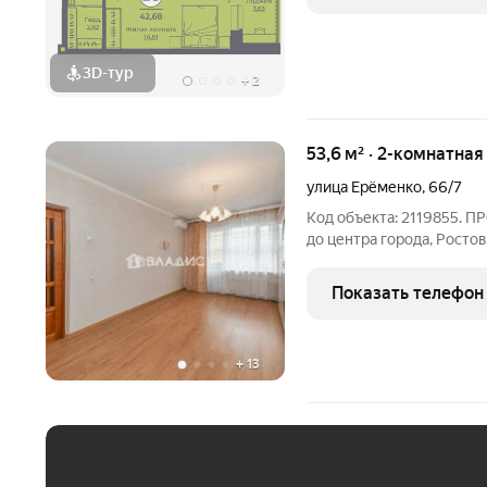
3D-тур
+
2
53,6 м² · 2-комнатная
улица Ерёменко
,
66/7
Код объекта: 2119855. П
до центра города, Росто
2 из 9; Дом - панельный, 199
Показать телефон
+
13
ЕЖЕМЕСЯЧНЫЙ ПЛАТЁ