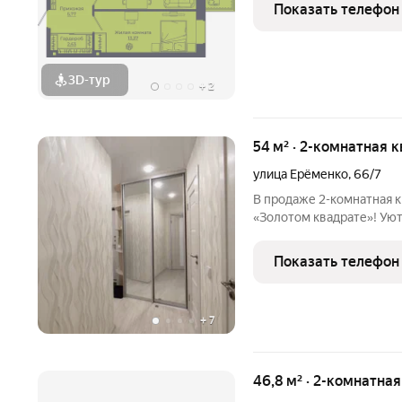
Показать телефон
3D-тур
+
2
54 м² · 2-комнатная 
улица Ерёменко
,
66/7
В продаже 2-комнатная 
«Золотом квадрате»! Уютная и теплая квартира Ухоженный дом.
Остается все. Заходи и живи! Все готово к ком
проживанию без дополн
Показать телефон
локации: Удобная
+
7
46,8 м² · 2-комнатна