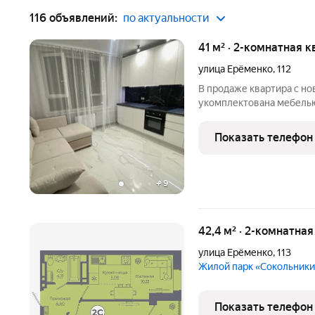
116 объявлений:
по актуальности
41 м² · 2-комнатная к
улица Ерёменко
,
112
В продаже квартира с н
укомплектована мебелью
дворе ,детский сад Пок
готовы к продаже Один 
Показать телефон
объекта по каталогу 202
+
9
42,4 м² · 2-комнатна
улица Ерёменко
,
113
Жилой парк «Сокольник
Показать телефон