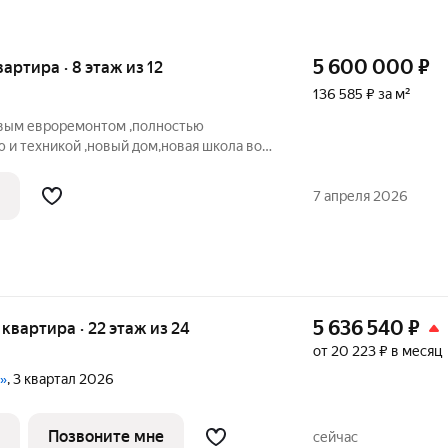
5 600 000
₽
вартира · 8 этаж из 12
136 585 ₽ за м²
овым евроремонтом ,полностью
 и техникой ,новый дом,новая школа во
аз в любое удобное время Документы
собственник Без обременений Номер
7 апреля 2026
423
5 636 540
₽
я квартира · 22 этаж из 24
от 20 223 ₽ в месяц
и»
, 3 квартал 2026
Позвоните мне
сейчас