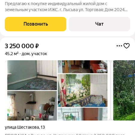
Предлагаю к покупке индивидуальный жилой дом с
земельным участком ИЖС. г. Лысьва ул. Торговая; Дом 2024
года строения, 98 кв. м, газзаведен на участок,
электроотопление, вода, материал стен - арбалитовые блоки.
Позвонить
Чат
Земельный участок 12 кв. м, сделано
3 250 000
₽
45,2 м²
дом, участок
улица Шестакова
,
13