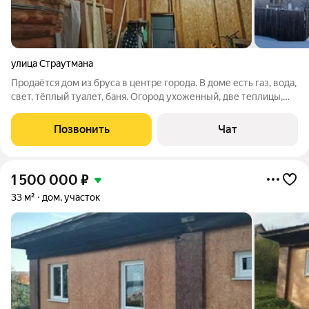
улица Страутмана
Продаётся дом из бруса в центре города. В доме есть газ, вода,
свет, тёплый туалет, баня. Огород ухоженный, две теплицы,
парник. Рядом школа, садик, магазины, автобусные остановки,
кафе.
Позвонить
Чат
1 500 000
₽
33 м²
дом, участок