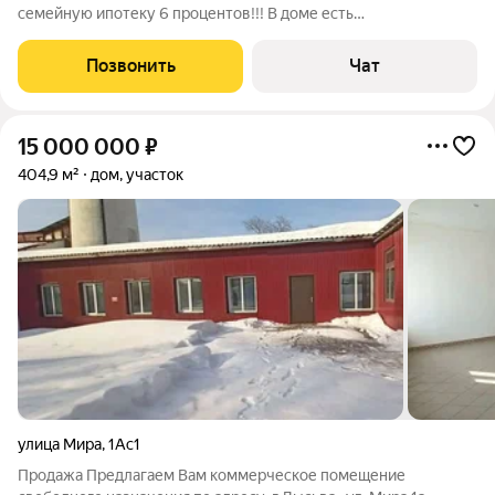
семейную ипотеку 6 процентов!!! В доме есть
электроотопление, скважина, электричество. Газ по границе
участка.
Позвонить
Чат
15 000 000
₽
404,9 м²
дом, участок
улица Мира
,
1Ас1
Продажа Предлагаем Вам коммерческое помещение