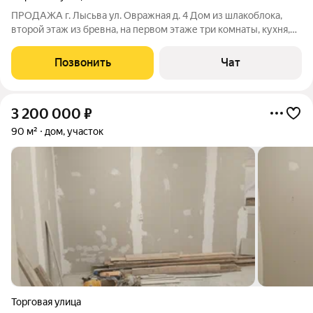
ПРОДАЖА г. Лысьва ул. Овражная д. 4 Дом из шлакоблока,
второй этаж из бревна, на первом этаже три комнаты, кухня,
сан.узел, тёплый туалет, на втором этаже - спальная комната.
Дом 2017 года постройки, 63.6 кв. м. , Зeмельный участок ЛПХ
Позвонить
Чат
16 соток, (на
3 200 000
₽
90 м²
дом, участок
Торговая улица