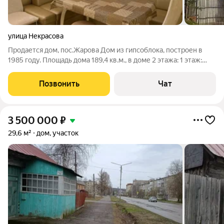
улица Некрасова
Продается дом, пос.Жарова Дом из гипсоблока, построен в
1985 году. Площадь дома 189,4 кв.м., в доме 2 этажа: 1 этаж:
комната, кухня, столовая, санузел с ванной 2 этаж: две
комнаты, санузел с душевой кабиной Также есть мансардный
Позвонить
Чат
этаж, из которого
3 500 000
₽
29,6 м²
дом, участок