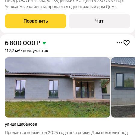
ПРОДАЖА г.Лысьва, ул. Худеньких, 50 Цена 3 250 000 торг
Уважаемые клиенты, продается одноэтажный дом Дом
теплый- площадь 45,2 кв.м. ( кадастровый номер
59:09:0018707:15) При входе в дом веранда. Отопление
Позвонить
Чат
газовое, вода центральная, канализация
6 800 000
₽
112,7 м²
дом, участок
улица Шабанова
Продаётся новый год 2025 года постройки. Дом подходит под