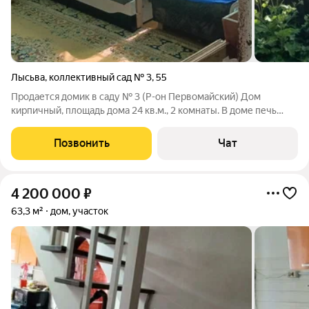
Лысьва
,
коллективный сад № 3
,
55
Продается домик в саду № 3 (Р-он Первомайский) Дом
кирпичный, площадь дома 24 кв.м., 2 комнаты. В доме печь
буржуйка отлично прогревает весь дом. Также есть баня,
подсобное помещение, беседка для отдыха. Земельный
Позвонить
Чат
участок в собственности, отмежеван,
4 200 000
₽
63,3 м²
дом, участок