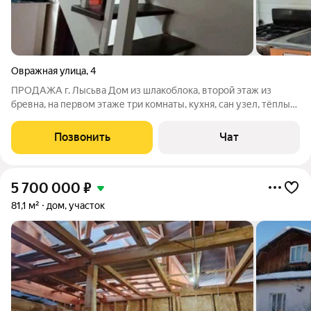
Овражная улица
,
4
ПРОДАЖА г. Лысьва Дом из шлакоблока, второй этаж из
бревна, на первом этаже три комнаты, кухня, сан узел, тёплый
туалет, на втором этаже - спал на комната. Дом 2017 гoда, 63.6
кв. м. , Зeмельный участок ЛПХ 16 соток, (на участке баня, 6на
Позвонить
Чат
6) Вода,
5 700 000
₽
81,1 м²
дом, участок