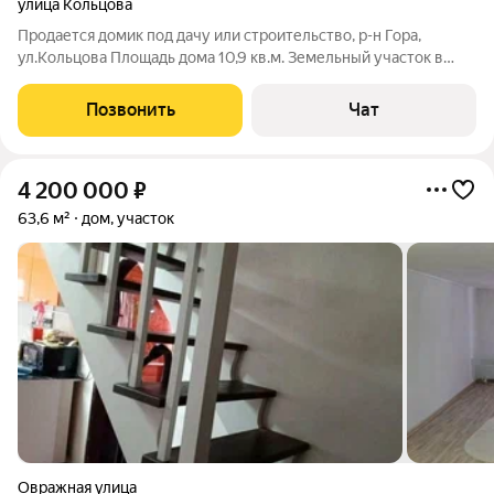
улица Кольцова
Продается домик под дачу или строительство, р-н Гора,
ул.Кольцова Площадь дома 10,9 кв.м. Земельный участок в
собственности, отмежеван, площадь 512 кв.м. Красивое место,
рядом "Караськино озеро".
Позвонить
Чат
4 200 000
₽
63,6 м²
дом, участок
Овражная улица