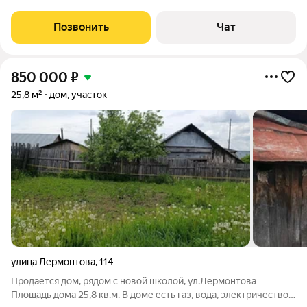
Первый этаж - гостинная, кухня-столовая, санузел с душевой
кабиной Второй этаж - подготовлен под 3 спальни и санузел
Позвонить
Чат
(все
850 000
₽
25,8 м²
дом, участок
улица Лермонтова
,
114
Продается дом, рядом с новой школой, ул.Лермонтова
Площадь дома 25,8 кв.м. В доме есть газ, вода, электричество,