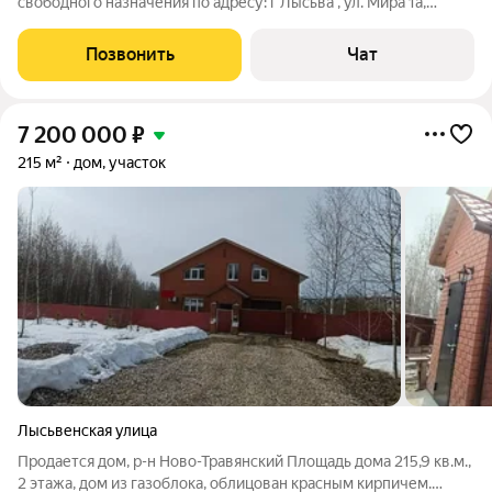
свободного назначения по адресу: г Лысьва , ул. Мира 1а,
строение 1 404.9 кв.м (3 отдельных помещения), территория
1024 кв. м (кадастровый номер 59:09:0011502:391) и
Позвонить
Чат
(59:09:0013702:269) Помещения
7 200 000
₽
215 м²
дом, участок
Лысьвенская улица
Продается дом, р-н Ново-Травянский Площадь дома 215,9 кв.м.,
2 этажа, дом из газоблока, облицован красным кирпичем.