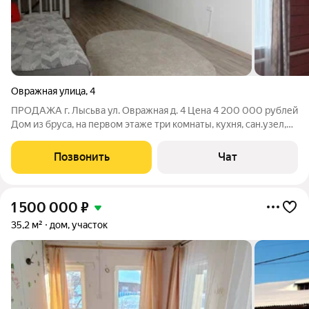
Овражная улица
,
4
ПРОДАЖА г. Лысьва ул. Овражная д. 4 Цена 4 200 000 рублей
Дом из бруса, на первом этаже три комнаты, кухня, сан.узел,
тёплый туалет, на втором этаже - спальная комната. Дом 2017
года постройки, 63.6 кв. м. , Зeмельный участок ЛПХ 15 соток,
Позвонить
Чат
(на
1 500 000
₽
35,2 м²
дом, участок