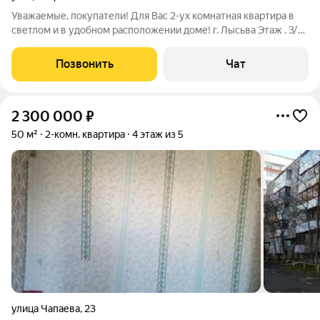
Уважаемые, покупатели! Для Вас 2-ух комнатная квартира в
светлом и в удобном расположении доме! г. Лысьва Этаж . 3/5,
площадь 42.1 кв. м, сан узел совмещен, комнаты смежные.
Цена Торг! Документы готовы к сделке, 3 взрослых
Позвонить
Чат
собственника! В шаговой
2 300 000
₽
50 м²
2-комн. квартира
4 этаж из 5
улица Чапаева
,
23