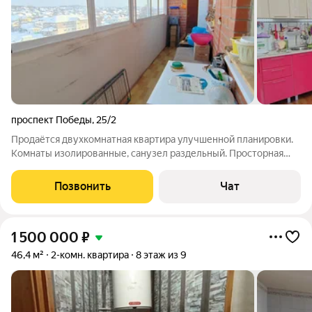
проспект Победы
,
25/2
Продаётся двухкомнатная квартира улучшенной планировки.
Комнаты изолированные, санузел раздельный. Просторная
кухня 12 кв.м. Лоджия. Дом ТСЖ, низкие коммунальные
платежи. Дом 2011 года постройки, подходит под семейную
Позвонить
Чат
ипотеку 6 процентов.
1 500 000
₽
46,4 м²
2-комн. квартира
8 этаж из 9