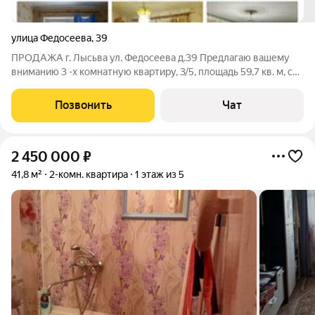
улица Федосеева
,
39
ПРОДАЖА г. Лысьва ул. Федосеева д.39 Предлагаю вашему
вниманию 3 -х комнатную квартиру, 3/5, площадь 59,7 кв. м, сан
узел раздельный. Ценность 2 700 000 (торг) Документы
готовы к сделке. В пешей доступности: магазин, остановка,
Позвонить
Чат
школа,сад. Все
2 450 000
₽
41,8 м²
2-комн. квартира
1 этаж из 5