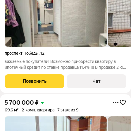
проспект Победы
,
12
важаемые покупатели! Возможно приобрести квартиру в
ипотечный кредит по ставке продавца 11.4%!!!! В продаже 2 -х
комнатная квартира улучшенной планировки в хорошем
теплом доме по адресу Пр. Победы д. 12 48.3 кв.м, 7 этаж. Окна
Позвонить
Чат
- пластик, лоджия по
5 700 000
₽
69,6 м²
2-комн. квартира
7 этаж из 9