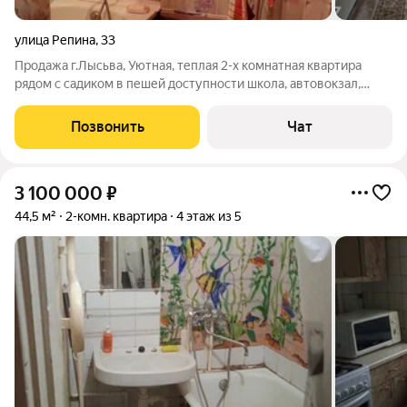
улица Репина
,
33
Продажа г.Лысьва, Уютная, теплая 2-х комнатная квартира
рядом с садиком в пешей доступности школа, автовокзал,
магазины, рынок. Квартира без долгов и обременений. Помогу
с оформлением и одобрением ипотеки. Недвижимость
Позвонить
Чат
Лысьва-Чусовой-Пермь Всегда
3 100 000
₽
44,5 м²
2-комн. квартира
4 этаж из 5