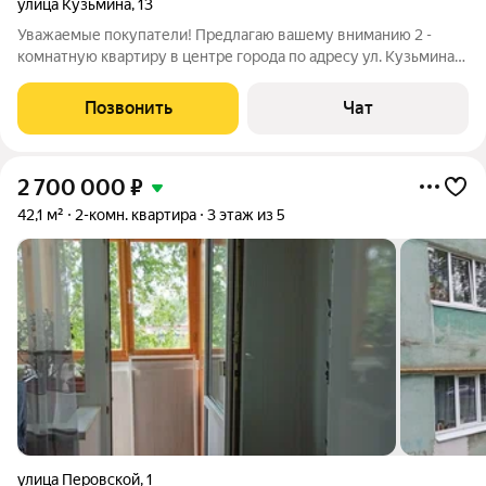
улица Кузьмина
,
13
Уважаемые покупатели! Предлагаю вашему вниманию 2 -
комнатную квартиру в центре города по адресу ул. Кузьмина
д. 13. Квартира расположена на 1 этаже, 43.1 кв. м, кухня 8 кв. м,
сан узел раздельный. Ценность 2 900 000 рублей.
Позвонить
Чат
Документы готовы к
2 700 000
₽
42,1 м²
2-комн. квартира
3 этаж из 5
улица Перовской
,
1