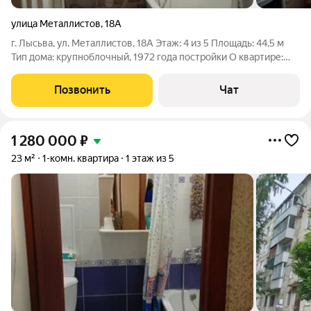
улица Металлистов
,
18А
г. Лысьва, ул. Металлистов, 18А Этаж: 4 из 5 Площадь: 44,5 м
Тип дома: крупноблочный, 1972 года постройки О квартире:
Продаётся уютная и тёплая 2-комнатная квартира без
перепланировок, с классической хрущёвской планировкой.
Позвонить
Чат
Отличный вариант для
1 280 000
₽
23 м²
1-комн. квартира
1 этаж из 5