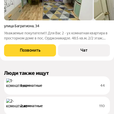
улица Багратиона
,
34
Уважаемые покупатели!!! Для Вас 2 - ух комнатная квартира в
просторном доме в пос. Орджоникидзе. 48.5 кв.м, 2/2 этаж;
Состояние " Заезжай и живи" г. Лысьва, Ценность 1 500 000
рублей Документы готовы к сделке! Подходит к покупке под
Позвонить
Чат
сертификат
Люди также ищут
1-комнатные
44
2-комнатные
110