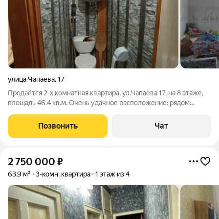
улица Чапаева
,
17
Продаётся 2-х комнатная квартира, ул.Чапаева 17, на 8 этаже,
площадь 46.4 кв.м. Очень удачное расположение: рядом
магазины, в доме парикмахерская, пункты выдачи, в шаговой
доступности школа, детский сад, автовокзал. Стоимость 1 500
Позвонить
Чат
000 руб. Срочная
2 750 000
₽
63,9 м²
3-комн. квартира
1 этаж из 4