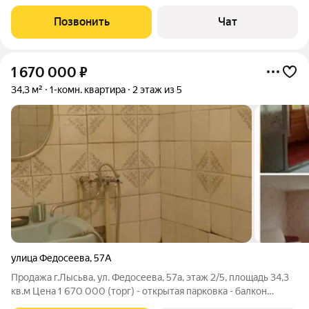
Позвонить
Чат
1 670 000
₽
34,3 м²
1-комн. квартира
2 этаж из 5
улица Федосеева
,
57А
Продажа г.Лысьва, ул. Федосеева, 57а, этаж 2/5, площадь 34,3
кв.м Цена 1 670 000 (торг) - открытая парковка - балкон
застеклён - совмещён санузел - натяжной потолок Светлая 1-