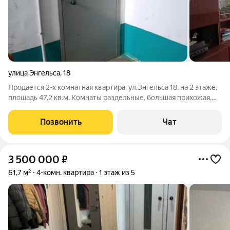
улица Энгельса
,
18
Продается 2-х комнатная квартира, ул.Энгельса 18, на 2 этаже,
площадь 47,2 кв.м. Комнаты раздельные, большая прихожая,
кухня 7 кв.м. Установлены пластиковые окна, входная дверь
железная. Управление домом - ТСЖ. Один взрослый
Позвонить
Чат
собственник. Стоимость 2
3 500 000
₽
61,7 м²
4-комн. квартира
1 этаж из 5