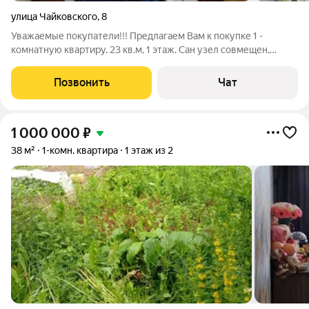
улица Чайковского
,
8
Уважаемые покупатели!!! Предлагаем Вам к покупке 1 -
комнатную квартиру. 23 кв.м, 1 этаж. Сан узел совмещен,
состояние "Заезжай и живи" Садики, школы, магазины,
остановки - рядом. Ценность 1 350 000 рублей. Торг при
Позвонить
Чат
осмотре Документы готовы к
1 000 000
₽
38 м²
1-комн. квартира
1 этаж из 2