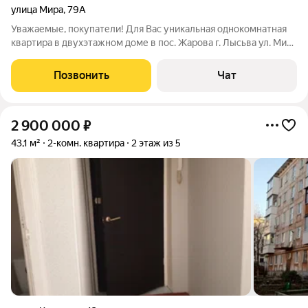
улица Мира
,
79А
Уважаемые, покупатели! Для Вас уникальная однокомнатная
квартира в двухэтажном доме в пос. Жарова г. Лысьва ул. Мира
д. 79 а Этаж: 1/2, площадь 38 кв. м, сан узел совмещен, в
квартире газовая колонка, окна высоко. Рядом с домом
Позвонить
Чат
расположен земельный
2 900 000
₽
43,1 м²
2-комн. квартира
2 этаж из 5