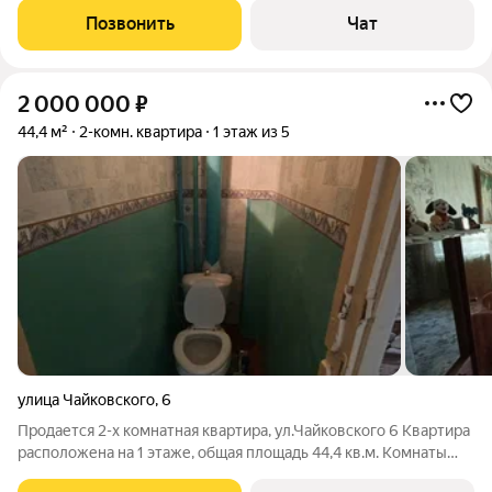
комнатная квартира. В пешей доступности: школа, садик,
Позвонить
Чат
магазины,
2 000 000
₽
44,4 м²
2-комн. квартира
1 этаж из 5
улица Чайковского
,
6
Продается 2-х комнатная квартира, ул.Чайковского 6 Квартира
расположена на 1 этаже, общая площадь 44,4 кв.м. Комнаты
раздельные, квартира уютная, светлая, чистая. Один взрослый