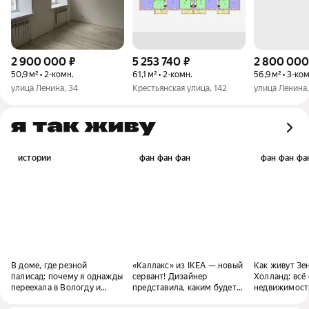
2 900 000
₽
5 253 740
₽
2 800 000
50,9 м² • 2-комн.
61,1 м² • 2-комн.
56,9 м² • 3-ко
улица Ленина, 34
Крестьянская улица, 142
улица Ленина,
истории
фан фан фан
фан фан фа
В доме, где резной
«Каллакс» из IKEA — новый
Как живут Зе
палисад: почему я однажды
сервант! Дизайнер
Холланд: всё 
переехала в Вологду и
представила, каким будет
недвижимост
осталась здесь жить
«бабушкин» ремонт в 2070
нового «Чело