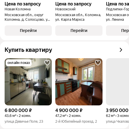
Цена по запросу
Цена по запросу
Цена по з
Новая Коломна
Новоокский
Подлипки-Го
Московская обл., округ
Московская обл., Коломна,
Московская о
Коломна, д. Солосцово, ул.
ул. Карла Маркса
ул. Ленина
Цветочная
Перейти
Перейти
Пер
Купить квартиру
онлайн показ
6 800 000
₽
4 900 000
₽
3 950 000
43,6 м² • 2-комн.
47,2 м² • 2-комн.
62 м² • 3-комн
улица Девичье Поле, 23
2-й Юбилейный проезд, 2
улица Чкалова