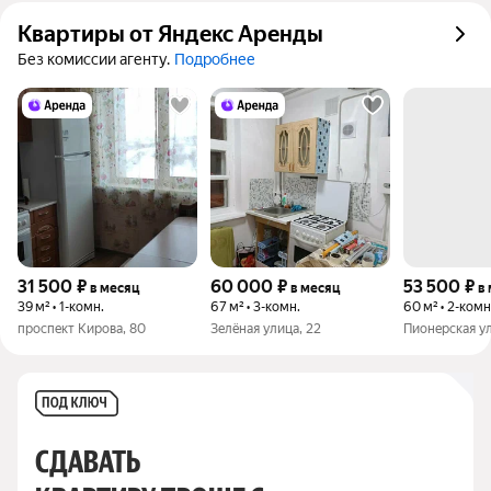
Квартиры от Яндекс Аренды
Без комиссии агенту.
Подробнее
31 500
₽
60 000
₽
53 500
₽
в месяц
в месяц
в
39 м² • 1-комн.
67 м² • 3-комн.
60 м² • 2-комн
проспект Кирова, 80
Зелёная улица, 22
Пионерская ул
СДАВАТЬ