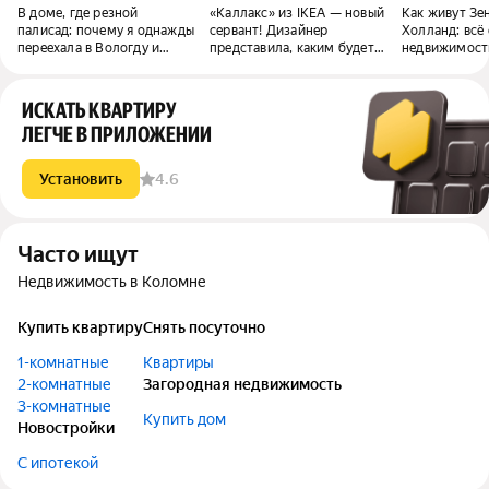
В доме, где резной
«Каллакс» из IKEA — новый
Как живут Зе
палисад: почему я однажды
сервант! Дизайнер
Холланд: всё 
переехала в Вологду и
представила, каким будет
недвижимост
осталась здесь жить
«бабушкин» ремонт в 2070
нового «Чело
году
ИСКАТЬ КВАРТИРУ
ЛЕГЧЕ В ПРИЛОЖЕНИИ
Установить
4.6
Часто ищут
Недвижимость в Коломне
Купить квартиру
Снять посуточно
1-комнатные
Квартиры
2-комнатные
Загородная недвижимость
3-комнатные
Купить дом
Новостройки
С ипотекой