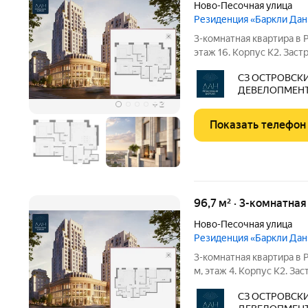
Ново-Песочная улица
Резиденция «Баркли Дан
3-комнатная квартира в 
этаж 16. Корпус К2. Зас
Девелопмент". Срок сдачи II квартал 2028 года. ДДУ, воз
СЗ ОСТРОВСК
ипотека. Квартира в жи
ДЕВЕЛОПМЕН
«Резиденция ДАН» от
+
2
Показать телефон
96,7 м² · 3-комнатна
Ново-Песочная улица
Резиденция «Баркли Дан
3-комнатная квартира в 
м, этаж 4. Корпус К2. З
Девелопмент". Срок сдачи II квартал 2028 года. ДДУ, воз
СЗ ОСТРОВСК
ипотека. Квартира в жи