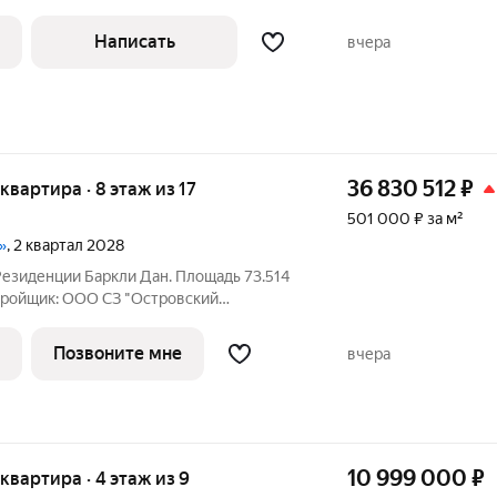
, Казань, Кировский район, улица
адь (57 м общая, 40 м жилая):
Написать
вчера
Планировка «распашонка» классическая и
36 830 512
₽
 квартира · 8 этаж из 17
501 000 ₽ за м²
»
, 2 квартал 2028
Резиденции Баркли Дан. Площадь 73.514
астройщик: ООО СЗ "Островский
можна
лом комплексе премиум-класса
Позвоните мне
вчера
10 999 000
₽
 квартира · 4 этаж из 9