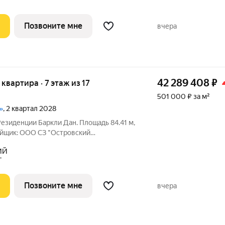
Т
Позвоните мне
вчера
42 289 408
₽
я квартира · 7 этаж из 17
501 000 ₽ за м²
»
, 2 квартал 2028
Резиденции Баркли Дан. Площадь 84.41 м,
ройщик: ООО СЗ "Островский
можна
ИЙ
едвижимость в Казани от федерального
Т
Позвоните мне
вчера