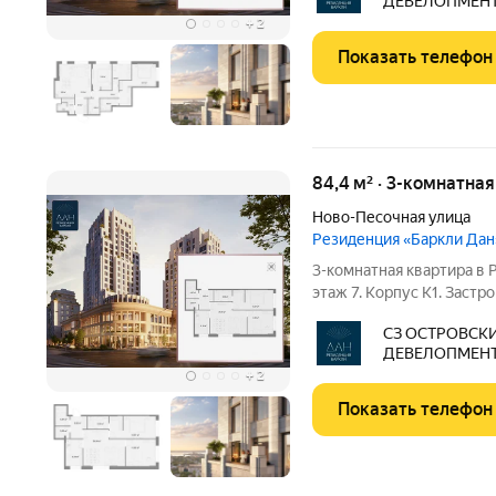
ДЕВЕЛОПМЕН
«Резиденция ДАН» от
+
2
Показать телефон
84,4 м² · 3-комнатна
Ново-Песочная улица
Резиденция «Баркли Дан
3-комнатная квартира в 
этаж 7. Корпус К1. Заст
Девелопмент". Срок сдачи II квартал 2028 года. ДДУ, воз
СЗ ОСТРОВСК
ипотека. Премиальная н
ДЕВЕЛОПМЕН
застройщика.
+
2
Показать телефон