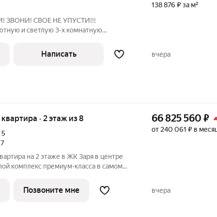
138 876 ₽ за м²
! ЗВОНИ! СВОЕ НЕ УПУСТИ!!!
ютную и светлую 3-х комнатную
ю на комфортном 4-м этаже 9-этажного
илова, д. 48. Дом выгодно удален от
Написать
вчера
66 825 560
₽
я квартира · 2 этаж из 8
от 240 061 ₽ в меся
,
5
27
вартира на 2 этаже в ЖК Заря в центре
еменная архитектура сочетается с
та и продуманной инфраструктурой.
Позвоните мне
вчера