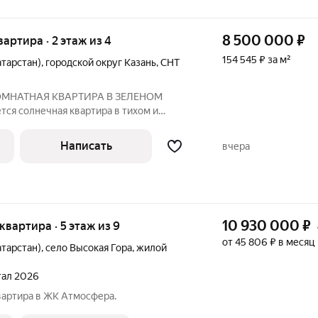
8 500 000
₽
вартира · 2 этаж из 4
154 545 ₽ за м²
атарстан)
,
городской округ Казань
,
СНТ
КОМНАТНАЯ КВАРТИРА В ЗЕЛЕНОМ
я солнечная квартира в тихом и
орода в окружение нового жилого фонда.
кирпичном доме, подойдет для молодой
Написать
вчера
10 930 000
₽
 квартира · 5 этаж из 9
от 45 806 ₽ в месяц
атарстан)
,
село Высокая Гора
,
жилой
ртал 2026
вартира в ЖК Атмосфера.