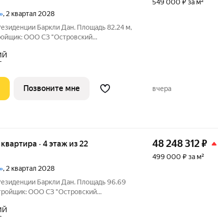
549 000 ₽ за м²
»
, 2 квартал 2028
Резиденции Баркли Дан. Площадь 82.24 м,
тройщик: ООО СЗ "Островский
можна
ИЙ
лом комплексе премиум-класса
Т
Позвоните мне
вчера
48 248 312
₽
я квартира · 4 этаж из 22
499 000 ₽ за м²
»
, 2 квартал 2028
Резиденции Баркли Дан. Площадь 96.69
астройщик: ООО СЗ "Островский
можна
ИЙ
лом комплексе премиум-класса