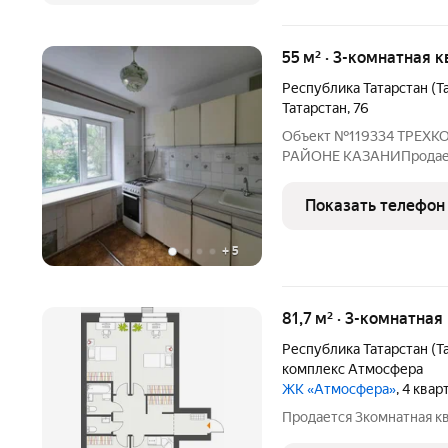
55 м² · 3-комнатная к
Республика Татарстан (Т
Татарстан
,
76
Объект №119334 ТРЕХ
РАЙОНЕ КАЗАНИПродаетс
благополучном районе г
Квартира под ремонт в 
Показать телефон
семьи с детьми, так и для
+
5
81,7 м² · 3-комнатная
Республика Татарстан (Т
комплекс Атмосфера
ЖК «Атмосфера»
, 4 ква
Продается 3комнатная к