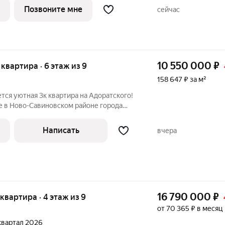
Позвоните мне
сейчас
10 550 000
₽
я квартира · 6 этаж из 9
158 647 ₽ за м²
ся уютная 3к квартира на Адоратского!
 в Ново-Савиновском районе города
ого. Продается: 3 комнатная квартира с
рпичном доме с удобным
Написать
вчера
16 790 000
₽
 квартира · 4 этаж из 9
от 70 365 ₽ в месяц
 квартал 2026