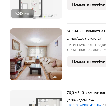
Показать телефон
3D-тур
+
14
66,5 м² · 3-комнатна
улица Адоратского
,
27
Объект №106016 Продает
Уникальное предложение
Казани на улице Адоратск
хорошим ремонтом в ки
Показать телефон
расположением. Общая
+
26
76,3 м² · 3-комнатная
улица Ярдем
,
25А
Квартал «Аквамарин»
, 2