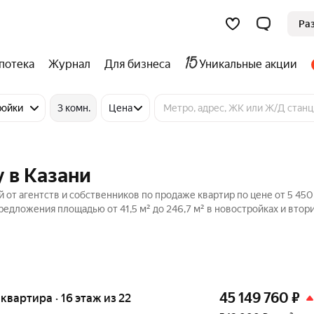
Ра
потека
Журнал
Для бизнеса
Уникальные акции
ройки
3 комн.
Цена
 в Казани
 от агентств и собственников по продаже квартир по цене от 5 450
едложения площадью от 41,5 м² до 246,7 м² в новостройках и вто
45 149 760
₽
я квартира · 16 этаж из 22