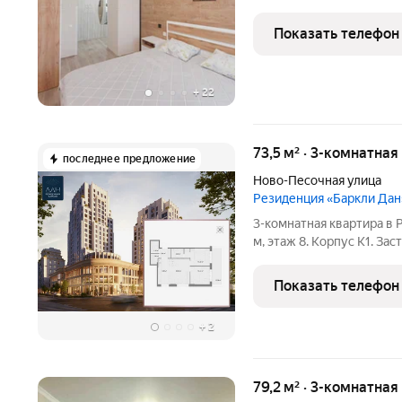
отличном кирпичном доме
Революционная, 49. Площ
Показать телефон
+
22
73,5 м² · 3-комнатная
последнее предложение
Ново-Песочная улица
Резиденция «Баркли Дан
3-комнатная квартира в 
м, этаж 8. Корпус К1. З
Девелопмент". Срок сдачи II квартал 2028 года. ДДУ, воз
ипотека. Квартира в жи
Показать телефон
«Резиденция ДАН» от
+
2
79,2 м² · 3-комнатная