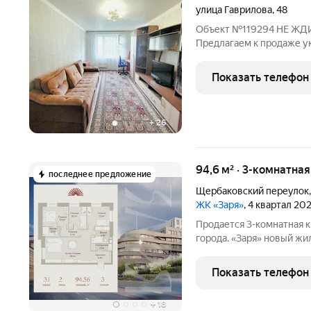
улица Гаврилова
,
48
Объект №119294 НЕ ЖДИ
Предлагаем к продаже у
квартиру, расположенну
дома по адресу: ул. Гавр
Показать телефон
шумной магистрали, что
+
26
94,6 м² · 3-комнатна
последнее предложение
Щербаковский переулок
ЖК «Заря»
, 4 квартал 20
Продается 3-комнатная к
города. «Заря» новый жилой комплекс премиум-класса в самом
центре Казани, где совр
высоким уровнем комфор
Показать телефон
Проект объединяет
+
18