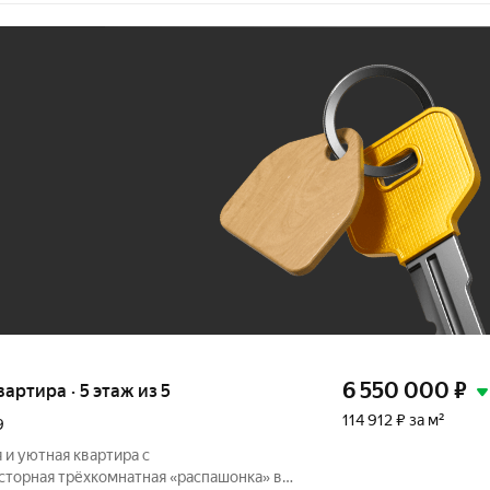
Ж
До 100 тыс. ₽
6 550 000
₽
вартира · 5 этаж из 5
114 912 ₽ за м²
9
и уютная квартира с
тopнaя трёхкомнатная «paспaшoнкa» в