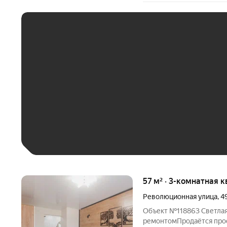
ЕЖЕМЕСЯЧНЫЙ ПЛАТЁ
До 30 тыс. ₽
До 50 тыс. ₽
До 70 тыс. ₽
Больше 100 тыс. ₽
57 м² · 3-комнатная к
Революционная улица
,
4
Объект №118863 Светлая 
ремонтомПродaётcя пpoc