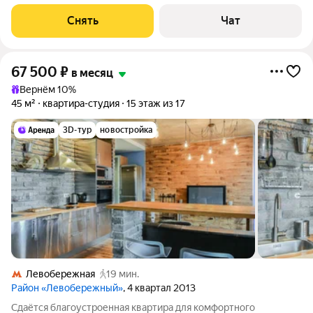
доме на срок от 11 месяцев. Из техники есть: Телевизор
Духовой шкаф Стиральная машина Холодильник Кондиционер
Снять
Чат
Микроволновка
67 500
₽
в месяц
Вернём 10%
45 м²
квартира-студия
15 этаж из 17
3D-тур
новостройка
Левобережная
19 мин.
Район «Левобережный»
, 4 квартал 2013
Сдаётся благоустроенная квартира для комфортного