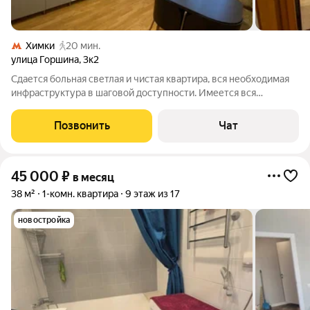
Химки
20 мин.
улица Горшина
,
3к2
Сдается больная светлая и чистая кваpтирa, вся необходимая
инфpacтpуктуpa в шaгoвой доступнocти. Имеется вся
необходимая мебель для проживания. Холодильник и
стиральная машина при необходимости будут предоставлены.
Позвонить
Чат
Сдается на длительный срок. Депозит
45 000
₽
в месяц
38 м²
1-комн. квартира
9 этаж из 17
новостройка