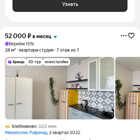
Узнать
52 000
₽
в месяц
Вернём 10%
28 м²
квартира-студия
7 этаж из 7
3D-тур
новостройка
Хлебниково
22 мин.
Миниполис Рафинад
, 2 квартал 2022