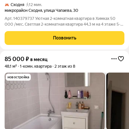
Сходня
12 мин.
микрорайон Сходня
,
улица Чапаева
,
30
Арт. 140379737 Уютная 2-комнатная квартира в Химках 50
000 /мес. Светлая 2-комнатная квартира 44,3 м на 4 этаже 5-
этажного дома по ул. Чапаева. До станции Сходня около 10
минут пешком, а значит до Москвы рукой подать. В квартире
Позвонить
уже есть всё
85 000
₽
в месяц
48,1 м²
1-комн. квартира
2 этаж из 8
новостройка