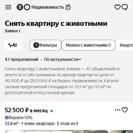
Снять квартиру с животными
Химки
AI
Фильтры
Можно с животными
Кварт
1
47 предложений
•
по актуальности
Снять квартиру с животными в Химках — 47 объявлений от
агентств и собственников по аренде квартир по цене от
40 000 ₽ до 250 000 ₽ на Яндекс Недвижимости. Каталог
свежих предложений площадью от 22,1 м² до 112 м² по
долгосрочной и посуточной аренде.
52 500
₽
в месяц
Вернём 10%
33,8 м²
1-комн. квартира
5 этаж из 5