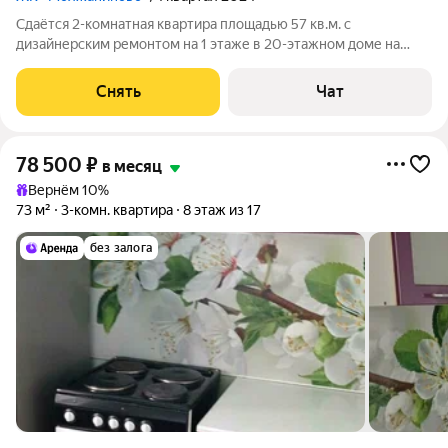
Сдаётся 2-комнатная квартира площадью 57 кв.м. с
дизайнерским ремонтом на 1 этаже в 20-этажном доме на
срок от 11 месяцев. Из техники есть: Духовой шкаф Стиральная
машина Холодильник Кондиционер Дом - монолитный, окна
Снять
Чат
выходят во двор и на улицу.
78 500
₽
в месяц
Вернём 10%
73 м²
3-комн. квартира
8 этаж из 17
без залога