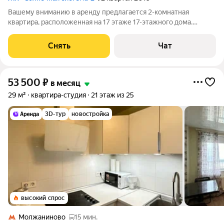
Вашему вниманию в аренду предлагается 2-комнатная
квартира, расположенная на 17 этаже 17-этажного дома.
Квартира имеет все необходимые удобства для комфортного
проживания. О КВАРТИРЕ Квартира с хорошим дизайнерским
Снять
Чат
ремонтом. Имеет удобную планировку
53 500
₽
в месяц
29 м²
квартира-студия
21 этаж из 25
3D-тур
новостройка
высокий спрос
Молжаниново
15 мин.