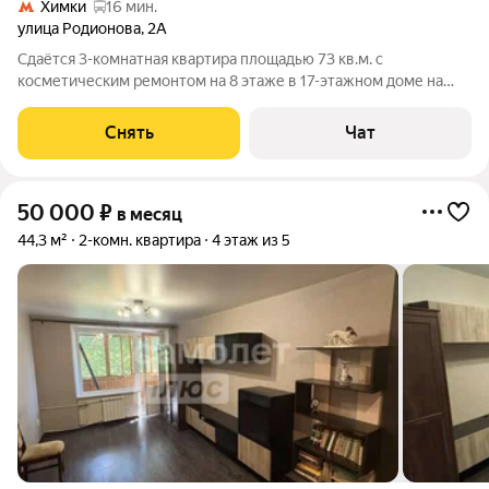
Химки
16 мин.
улица Родионова
,
2А
Сдаётся 3-комнатная квартира площадью 73 кв.м. с
косметическим ремонтом на 8 этаже в 17-этажном доме на
срок от 11 месяцев. Из техники есть: Духовой шкаф Стиральная
машина Холодильник Дом - монолитный, окна выходят во двор
Снять
Чат
и на улицу. В подъезде 2
50 000
₽
в месяц
44,3 м²
2-комн. квартира
4 этаж из 5