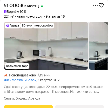
51 000
₽
в месяц
Вернём 10%
22,1 м²
квартира-студия
9 этаж из 16
3D-тур
новостройка
возможен торг
Новоподрезково
19 мин.
ЖК «Молжаниново»
, 3 квартал 2025
Сдаётся студия площадью 22 кв.м. с евроремонтом на 9 этаже
в 16-этажном доме на срок от 11 месяцев. Из техники есть:
Телевизор Духовой шкаф Стиральная машина Холодильник
Сервис Яндекс Аренда
Посудомоечная машина Кондиционер Микроволновка Дом -
монолитный, окна