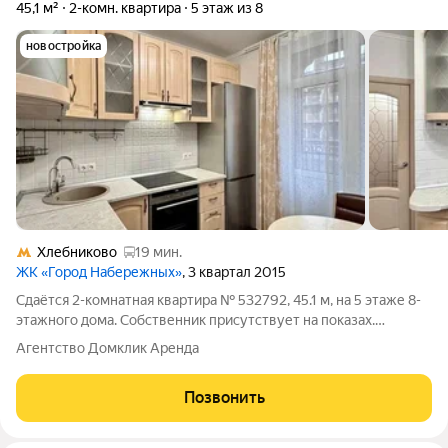
45,1 м²
2-комн. квартира
5 этаж из 8
новостройка
Хлебниково
19 мин.
ЖК «Город Набережных»
, 3 квартал 2015
Сдаётся 2-комнатная квартира № 532792, 45.1 м, на 5 этаже 8-
этажного дома. Собственник присутствует на показах.
Коммунальные платежи включены в стоимость. Счетчики
Агентство Домклик Аренда
оплачиваются отдельно. По условиям проживания: можно с
детьми, можно с питомцами. Из
Позвонить