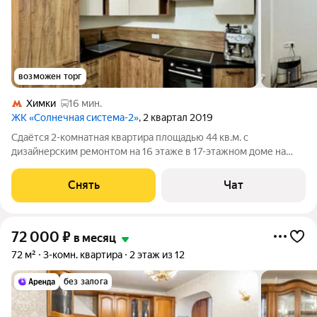
возможен торг
Химки
16 мин.
ЖК «Солнечная система-2»
, 2 квартал 2019
Сдаётся 2-комнатная квартира площадью 44 кв.м. с
дизайнерским ремонтом на 16 этаже в 17-этажном доме на
срок от 11 месяцев. Из техники есть: Телевизор Духовой шкаф
Стиральная машина Холодильник Посудомоечная машина
Снять
Чат
Кондиционер Бойлер
72 000
₽
в месяц
72 м²
3-комн. квартира
2 этаж из 12
без залога