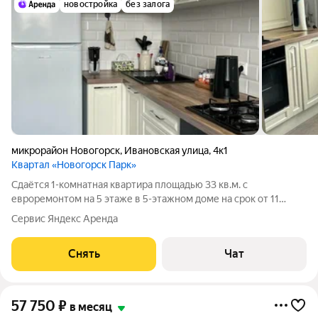
новостройка
без залога
микрорайон Новогорск
,
Ивановская улица
,
4к1
Квартал «Новогорск Парк»
Сдаётся 1-комнатная квартира площадью 33 кв.м. с
евроремонтом на 5 этаже в 5-этажном доме на срок от 11
месяцев. Из техники есть: Телевизор Духовой шкаф
Сервис Яндекс Аренда
Стиральная машина Холодильник Кондиционер Дом -
монолитный. Коммунальные услуги по счетчикам
Снять
Чат
57 750
₽
в месяц