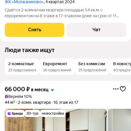
ЖК «Молжаниново»
, 4 квартал 2024
Сдаётся 2-комнатная квартира площадью 54 кв.м. с
евроремонтом на 8 этаже в 17-этажном доме на срок от 11
месяцев. Из техники есть: Телевизор Духовой шкаф
Стиральная машина Сушильная машина Холодильник
Снять
Чат
Посудомоечная машина Кондиционер Дом -
Люди также ищут
2-комнатные
Евроремонт
Без комиссии
В новос
23 предложения
26 предложений
25 предложений
40 предл
66 000
₽
в месяц
Вернём 10%
44 м²
2-комн. квартира
16 этаж из 17
3D-тур
новостройка