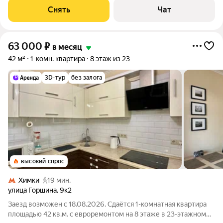
Телевизор Духовой шкаф Стиральная машина Холодильник
Снять
Чат
Посудомоечная машина
63 000
₽
в месяц
42 м²
1-комн. квартира
8 этаж из 23
3D-тур
без залога
высокий спрос
Химки
19 мин.
улица Горшина
,
9к2
Заезд возможен с 18.08.2026. Сдаётся 1-комнатная квартира
площадью 42 кв.м. с евроремонтом на 8 этаже в 23-этажном