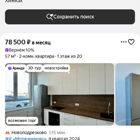
Химках
Сохранить поиск
78 500
₽
в месяц
Вернём 10%
57 м²
2-комн. квартира
1 этаж из 20
3D-тур
новостройка
возможен торг
Новоподрезково
15 мин.
ЖК «Молжаниново»
, 4 квартал 2024