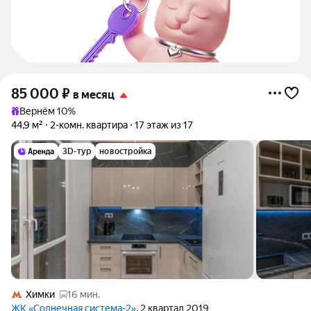
85 000
₽
в месяц
Вернём 10%
44,9 м²
2-комн. квартира
17 этаж из 17
3D-тур
новостройка
Химки
16 мин.
ЖК «Солнечная система-2»
, 2 квартал 2019