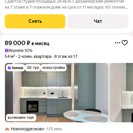
Сдаётся студия площадью 28 кв.м. с дизайнерским ремонтом
на 7 этаже в 7-этажном доме на срок от 11 месяцев. Из техники
есть: Стиральная машина Холодильник Дом - монолитный,
окна выходят во двор. В подъезде 2 лифта - 1 грузовой и 1
Снять
Чат
пассажирский. Во
89 000
₽
в месяц
Вернём 10%
54 м²
2-комн. квартира
8 этаж из 17
3D-тур
новостройка
возможен торг
Новоподрезково
15 мин.