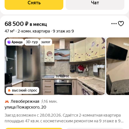
Снять
Чат
68 500
₽
в месяц
47 м²
2-комн. квартира
9 этаж из 9
3D-тур
залог
высокий спрос
Левобережная
16 мин.
улица Пожарского
,
20
Заезд возможен с 28.08.2026. Сдаётся 2-комнатная квартира
площадью 47 кв.м. с косметическим ремонтом на 9 этаже в 9-
этажном доме на срок от 11 месяцев. Из техники есть: