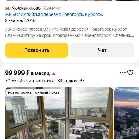
Молжаниново
24 мин.
ЖК «Олимпийская деревня Новогорск. Курорт»
,
2 квартал 2016
ЖК бизнес-класса Олимпийская деревня Новогорск Курорт
Cдам квартиру на срок, оговоренный с арендатором. Спальня,
гостиная-кухня со дополнительным спальным местом,
гардеробная, санузел совмещённый. Кухонный гарнитур с
Позвонить
Чат
бытовой техникой, посудомоечная
99 999
₽
в месяц
70 м²
2-комн. квартира
34 этаж из 37
новостройка
онлайн показ