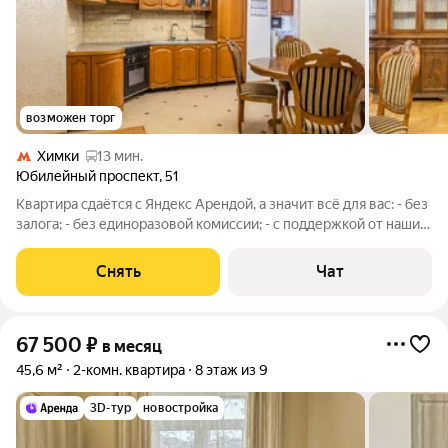
возможен торг
Химки
13 мин.
Юбилейный проспект
,
51
Квартира сдаётся с Яндекс Арендой, а значит всё для вас: - без
залога; - без единоразовой комиссии; - с поддержкой от наших
специалистов в процессе проживания. Мы можем показать
вам квартиру онлайн это так же детально, как вживую, только
Снять
Чат
вы не
67 500
₽
в месяц
45,6 м²
2-комн. квартира
8 этаж из 9
3D-тур
новостройка