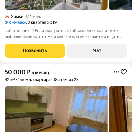
Химки
11 мин.
ЖК «Маяк»
, 2 квартал 2019
собственник !!! Если смотрите это объявление значит уже
выбрали именно этот жк и многое про него знаете и ищите
самую лучшую кв и вид из окна, который будет радовать
каждый день, то вы ее нашли . Квартира новая, только
Позвонить
Чат
закончили ремонт. Сдается на
50 000
₽
в месяц
42 м²
1-комн. квартира
18 этаж из 23