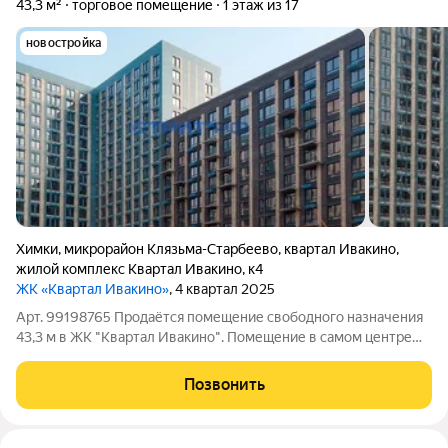
43,3 м²
торговое помещение
1 этаж из 17
новостройка
Химки
,
микрорайон Клязьма-Старбеево
,
квартал Ивакино
,
жилой комплекс Квартал Ивакино
,
к4
ЖК «Квартал Ивакино»
, 4 квартал 2025
Арт. 99198765 Продаётся помещение свободного назначения
43,3 м в ЖК "Квартал Ивакино". Помещение в самом центре
микрорайона с остеклением с трех сторон. Рядом с объектов
остановка общественного транспорта. Возможно
Позвонить
объединение с помещением 26Н.