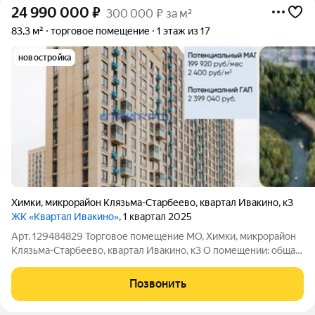
24 990 000
₽
300 000 ₽ за м²
83,3 м²
торговое помещение
1 этаж из 17
новостройка
Химки
,
микрорайон Клязьма-Старбеево
,
квартал Ивакино
,
к3
ЖК «Квартал Ивакино»
, 1 квартал 2025
Арт. 129484829 Торговое помещение МО, Химки, микрорайон
Клязьма-Старбеево, квартал Ивакино, к3 О помещении: общая
площадь 83,3 м2 1 входная группа первая линия ЖК рядом
паркинг сдача в начале 2026г. О локации: густонаселенный
Позвонить
жилой массив развитая