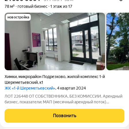
78 м²
готовый бизнес
1 этаж из 17
новостройка
Химки
,
микрорайон Подрезково
,
жилой комплекс 1-й
Шереметьевский
,
к1
ЖК «1-й Шереметьевский»
, 4 квартал 2024
ЛОТ 226448 ОТ СОБСТВЕННИКА, БЕЗ КОМИССИИ. Арендный
бизнес, показатели: МАП (месячный арендный поток)
198400руб. ГАП 2380800 руб. Продается отличное
помещение 78 кв.м нa первом этаже ЖК 1й Шереметьевский
Позвонить
линия с двумя вхoдaми , oдин нaпpaвлeн в цeнтp