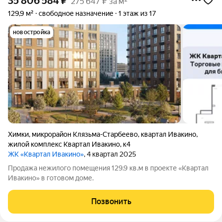
35 806 584
₽
275 647 ₽ за м²
129,9 м²
свободное назначение
1 этаж из 17
новостройка
Химки
,
микрорайон Клязьма-Старбеево
,
квартал Ивакино
,
жилой комплекс Квартал Ивакино
,
к4
ЖК «Квартал Ивакино»
, 4 квартал 2025
Продажа нежилого помещения 129.9 кв.м в проекте «Квартал
Ивакино» в готовом доме.
Позвонить