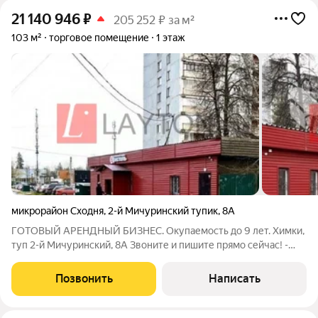
21 140 946
₽
205 252 ₽ за м²
103 м²
торговое помещение
1 этаж
микрорайон Сходня
,
2-й Мичуринский тупик
,
8А
ГОТОВЫЙ АРЕНДНЫЙ БИЗНЕС. Окупаемость до 9 лет. Химки,
туп 2-й Мичуринский, 8А Звоните и пишите прямо сейчас! -
ГАП (годовой арендный поток): 2 368 800 руб. - МАП
(месячный арендный поток): 197 400 руб. - Объект
Позвонить
Написать
располагается в окружении крупного