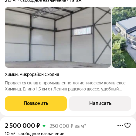
213 м²
свободное назначение
1 этаж
Химки
,
микрорайон Сходня
Продается склад в промышленно-логистическом комплексе
Химки д. Елино 1,5 км от Ленинградского шоссе, удобный
въезд и выезд. 17 км до МКАД. Международный аэропорт
Шереметьево всего 15 минут на авто. Категория земель:
Позвонить
Написать
земли населенных пунктов,
2 500 000
₽
250 000 ₽ за м²
10 м²
свободное назначение