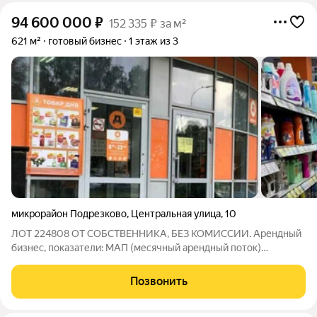
94 600 000
₽
152 335 ₽ за м²
621 м²
готовый бизнес
1 этаж из 3
микрорайон Подрезково
,
Центральная улица
,
10
ЛОТ 224808 ОТ СОБСТВЕННИКА, БЕЗ КОМИССИИ. Арендный
бизнес, показатели: МАП (месячный арендный поток)
542000руб. ГАП 6504000 руб. Предлагается к реализации
коммерческое помещение, расположенное в шести минутах
Позвонить
ходьбы от станции МЦД "Подрезково".