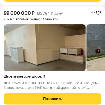
99 000 000
₽
125 794 ₽ за м²
787 м²
готовый бизнес
1 этаж из 1
Шереметьевское шоссе
,
11
ЛОТ 225248 ОТ СОБСТВЕННИКА, БЕЗ КОМИССИИ. Арендный
бизнес, показатели: МАП (месячный арендный поток)
350000руб. ГАП 4200000 руб. ПРОДАЮ Лучший выбор по
соотношению цены, качества и удобного расположения! Что
Позвонить
входит в состав комплекса: