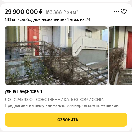
29 900 000
₽
163 388 ₽ за м²
183 м²
свободное назначение
1 этаж из 24
улица Панфилова
,
1
ЛОТ 224593 ОТ СОБСТВЕННИКА, БЕЗ КОМИССИИ.
Предлагаем вашему вниманию коммерческое помещение
свободного назначения в центре Химок на улице Панфилова, 1.
Это удобное пространство общей площадью 183 м?
Позвонить
расположено на первом этаже в жилом доме и отлично