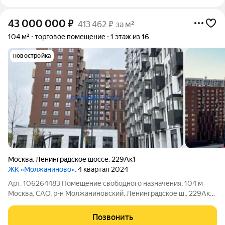
43 000 000
₽
413 462 ₽ за м²
104 м²
торговое помещение
1 этаж из 16
новостройка
Москва
,
Ленинградское шоссе
,
229Ак1
ЖК «Молжаниново»
, 4 квартал 2024
Арт. 106264483 Помещение свободного назначения, 104 м
Москва, САО, р-н Молжаниновский, Ленинградское ш., 229Ак1
Локация:Помещение располагается на 1 этаже в ЖК
«Молжаниново»; Единственное помещение в доме; Всего 6
Позвонить
219 квартир, продано 75% квартир;