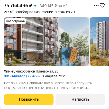
75 764 496
₽
349 145 ₽ за м²
217 м²
свободное назначение
1 этаж из 20
новостройка
Химки
,
микрорайон Планерная
,
23
ЖК «Авиатор (Химки)»
, 3 квартал 2021
Лот №867169 Напишите нам в Ватсап, чтобы получить
ПОДРОБНУЮ ПРЕЗЕНТАЦИЮ С ПЛАНИРОВКОЙ И
ФОТОГРАФИЯМИ! Предлагается к продаже коммерческое
помещение площадью 217,46 кв. м., расположенное на первом
Позвонить
Написать
этаже в комплексе Химки Тайм (1 очередь, корпус 1).