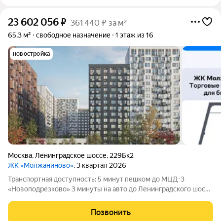
23 602 056
₽
361 440 ₽ за м²
65,3 м²
свободное назначение
1 этаж из 16
новостройка
Москва
,
Ленинградское шоссе
,
229Бк2
ЖК «Молжаниново»
, 3 квартал 2026
Транспортная доступность: 5 минут пешком до МЦД-3
«Новоподрезково» 3 минуты на авто до Ленинградского шоссе
10 км до МКАДа В данный жилой комплекс уже зашли
федеральные сетевые аптеки, маркетплейсы (ПВЗ) и
Позвонить
продуктовые ритейлеры. Это является магнитом