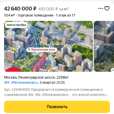
42 640 000
₽
410 000 ₽ за м²
104 м²
торговое помещение
1 этаж из 17
новостройка
Москва
,
Ленинградское шоссе
,
229Вк1
ЖК «Молжаниново»
, 3 квартал 2025
Арт. 129494190 Предлагается коммерческое помещение в
современном ЖК. ЖК «Молжаниново» - это жилой комплекс
комфорт-класса, состоящий из 40 корпусов переменной
этажности от 5 до 17 этажей. ЖК расположен на севере
Позвонить
Москвы в 10 км от МКАД по