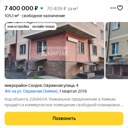
7 400 000
₽
70 409 ₽ за м²
105,1 м²
свободное назначение
новостройка
онлайн показ
микрорайон Сходня
,
Овражная улица
,
4
ЖК на ул. Овражная (Химки)
, 1 квартал 2016
Код объекта: 2266604. Уникальное предложение в Химках:
продаётся коммерческое помещение свободной планировки в
микрорайоне Сходня по адресу Овражная улица, 4. Общая
площадь составляет 105,1 кв. м, помещение расположено на
Позвонить
цокольном этаже здания и