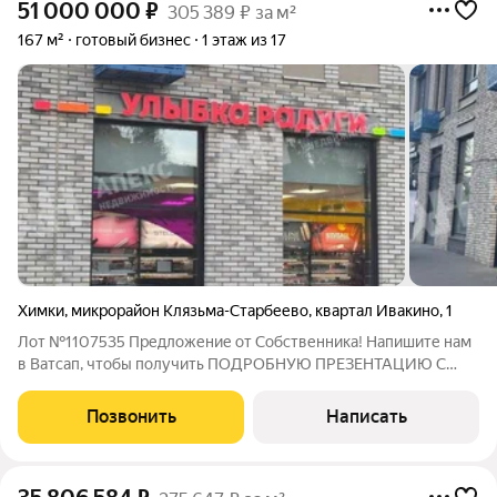
51 000 000
₽
305 389 ₽ за м²
167 м²
готовый бизнес
1 этаж из 17
Химки
,
микрорайон Клязьма-Старбеево
,
квартал Ивакино
,
1
Лот №1107535 Предложение от Собственника! Напишите нам
в Ватсап, чтобы получить ПОДРОБНУЮ ПРЕЗЕНТАЦИЮ С
ПЛАНИРОВКОЙ И ФОТОГРАФИЯМИ! Продажа торговой
площади 167 квадратных метров, расположенное на первом
Позвонить
Написать
этаже жилого дома в жилом комплексе «Квартал