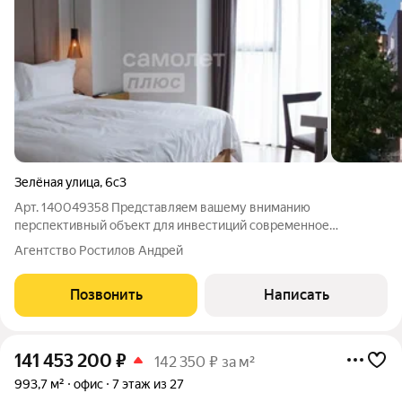
Зелёная улица
,
6с3
Арт. 140049358 Представляем вашему вниманию
перспективный объект для инвестиций современное
административное здание под размещение гостиницы в одном
Агентство Ростилов Андрей
из самых динамично развивающихся районов Подмосковья с
номерным фондом 36 номеров. Здание
Позвонить
Написать
141 453 200
₽
142 350 ₽ за м²
993,7 м²
офис
7 этаж из 27