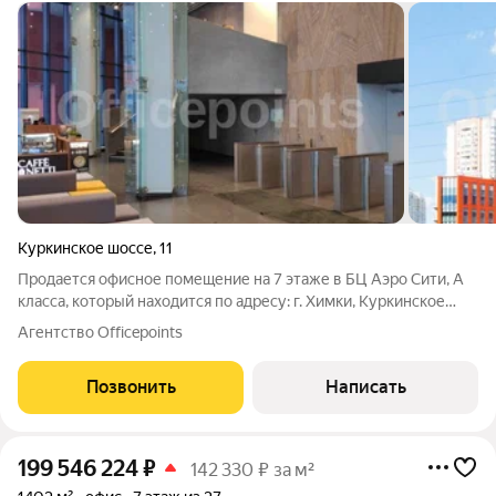
Куркинское шоссе
,
11
Продается офисное помещение на 7 этаже в БЦ Аэро Сити, А
класса, который находится по адресу: г. Химки, Куркинское
шоссе, стр. 2. Ближайшие станции метро Планерная,
Агентство Officepoints
Сходненская и Ховрино. От метро удобней добираться на
городском транспорте или такси.
Позвонить
Написать
199 546 224
₽
142 330 ₽ за м²