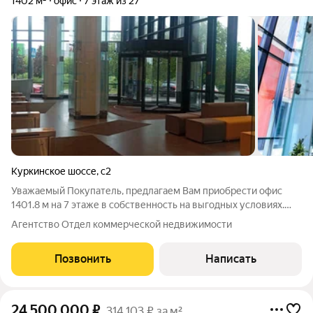
1402 м²
офис
7 этаж из 27
Куркинское шоссе
,
с2
Уважаемый Покупатель, предлагаем Вам приобрести офис
1401.8 м на 7 этаже в собственность на выгодных условиях.
Приточно-вытяжная вентиляция. Центральное
Агентство Отдел коммерческой недвижимости
кондиционирование. Пожарная сигнализация. Интернет,
телефония. Охрана. Видеонаблюдение. Система
Позвонить
Написать
24 500 000
₽
314 103 ₽ за м²