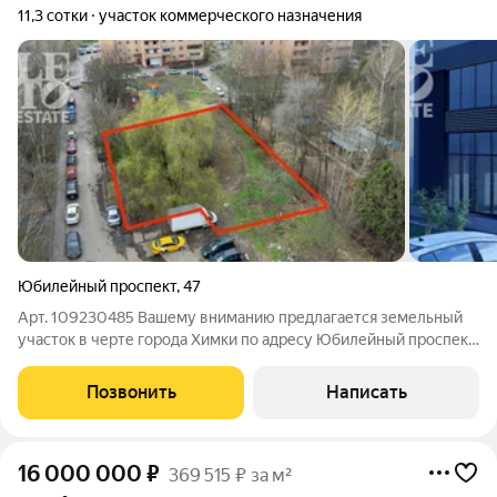
11,3 сотки
участок коммерческого назначения
Юбилейный проспект
,
47
Арт. 109230485 Вашему вниманию предлагается земельный
участок в черте города Химки по адресу Юбилейный проспект
47. На участок получены ТУ для подключения канализации и
водопровода, установлен собственный элетрощит и выделено
Позвонить
Написать
150 квт. электричества.
16 000 000
₽
369 515 ₽ за м²