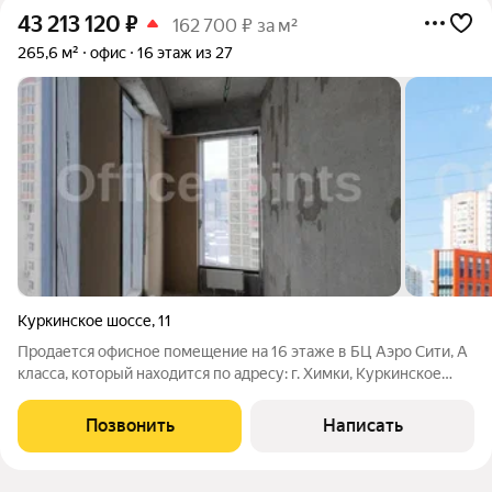
43 213 120
₽
162 700 ₽ за м²
265,6 м²
офис
16 этаж из 27
Куркинское шоссе
,
11
Продается офисное помещение на 16 этаже в БЦ Аэро Сити, А
класса, который находится по адресу: г. Химки, Куркинское
шоссе, стр. 2. Ближайшие станции метро Планерная,
Сходненская и Ховрино. От метро удобней добираться на
Позвонить
Написать
городском транспорте или