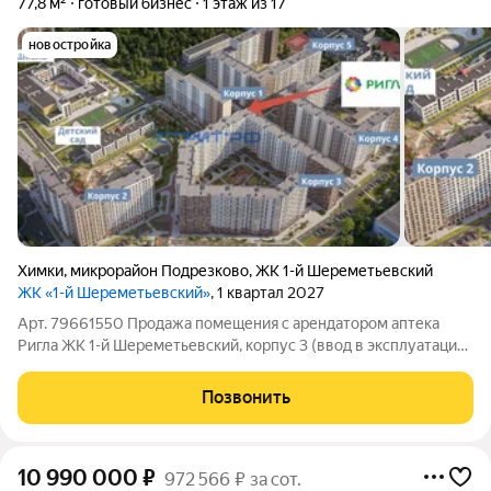
77,8 м²
готовый бизнес
1 этаж из 17
новостройка
Химки
,
микрорайон Подрезково
,
ЖК 1-й Шереметьевский
ЖК «1-й Шереметьевский»
, 1 квартал 2027
Арт. 79661550 Продажа помещения с арендатором аптека
Ригла ЖК 1-й Шереметьевский, корпус 3 (ввод в эксплуатацию:
1 кв 2027 г) Московская область, Химки, Комсомольская ул.
Локация:6 мин пешком до МЦД Подрезково 15 мин
Позвонить
транспортом до МКАД 20 мин
10 990 000
₽
972 566 ₽ за сот.