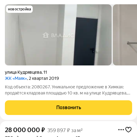
новостройка
улица Кудрявцева
,
11
ЖК «Маяк»
, 2 квартал 2019
Код объекта: 2080267. Уникальное предложение в Химках:
продаётся кладовая площадью 10 кв. м на улице Кудрявцева,
11. Помещение расположено на минус первом этаже, имеет
центральное отопление, канализационные трубы под
Позвонить
потолком не имеют стыков. В
28 000 000
₽
359 897 ₽ за м²