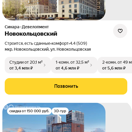
Синара–Девелопмент
Новокольцовский
Строится, есть сданные
•
комфорт
•
4.4 (509)
мкр. Новокольцовский
,
ул. Новокольцовская
Студии
от 20,1 м²
1-комн.
от 32,5 м²
2-комн.
от 49 м
от 3,4 млн ₽
от 4,6 млн ₽
от 5,6 млн ₽
Позвонить
скидка от 150 000 руб.
3D-тур