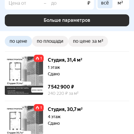
всё
м²
–
₽
Больше параметров
по цене
по площади
по цене за м²
1
Студия, 31,4 м²
1 этаж
Сдано
7 542 900 ₽
240 220 ₽ за м²
1
Студия, 30,7 м²
4 этаж
Сдано