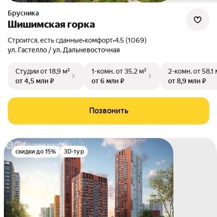
Брусника
Шишимская горка
Строится, есть сданные
•
комфорт
•
4.5 (1069)
ул. Гастелло / ул. Дальневосточная
Студии
от 18,9 м²
1-комн.
от 35,2 м²
2-комн.
от 58,1 
от 4,5 млн ₽
от 6 млн ₽
от 8,9 млн ₽
Позвонить
скидки до 15%
3D-тур