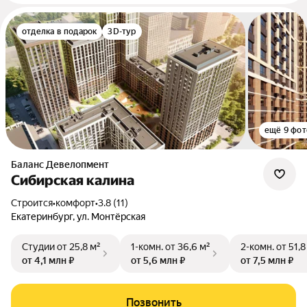
отделка в подарок
3D-тур
ещё 9 фот
Баланс Девелопмент
Сибирская калина
Строится
•
комфорт
•
3.8 (11)
Екатеринбург, ул. Монтёрская
Студии
от 25,8 м²
1-комн.
от 36,6 м²
2-комн.
от 51,8
от 4,1 млн ₽
от 5,6 млн ₽
от 7,5 млн ₽
Позвонить