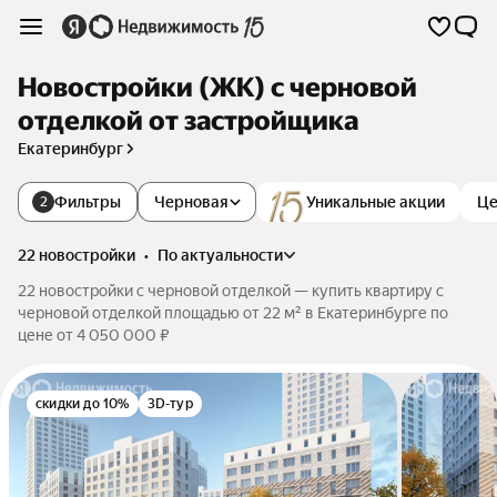
Новостройки (ЖК) с черновой
отделкой от застройщика
Екатеринбург
Фильтры
Черновая
Уникальные акции
Це
2
22 новостройки
•
по актуальности
22 новостройки с черновой отделкой — купить квартиру с
черновой отделкой площадью от 22 м² в Екатеринбурге по
цене от 4 050 000 ₽
скидки до 10%
3D-тур