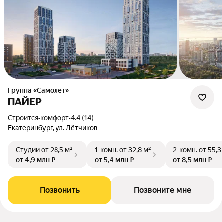
Группа «Самолет»
ПАЙЕР
Строится
•
комфорт
•
4.4 (14)
Екатеринбург, ул. Лётчиков
Студии
от 28,5 м²
1-комн.
от 32,8 м²
2-комн.
от 55,3
от 4,9 млн ₽
от 5,4 млн ₽
от 8,5 млн ₽
Позвонить
Позвоните мне