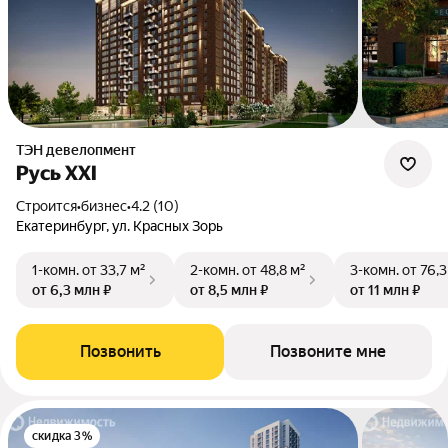
ТЭН девелопмент
Русь XXI
Строится
•
бизнес
•
4.2 (10)
Екатеринбург, ул. Красных Зорь
1-комн.
от 33,7 м²
2-комн.
от 48,8 м²
3-комн.
от 76,3
от 6,3 млн ₽
от 8,5 млн ₽
от 11 млн ₽
Позвонить
Позвоните мне
скидка 3%