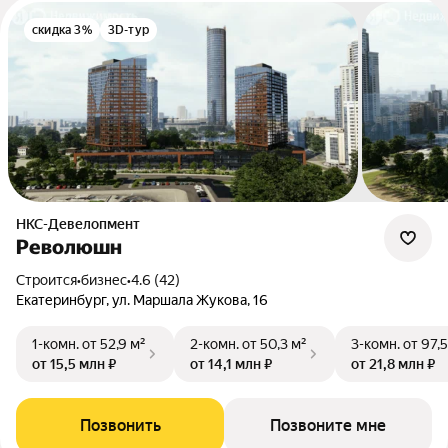
скидка 3%
3D-тур
НКС-Девелопмент
Революшн
Строится
•
бизнес
•
4.6 (42)
Екатеринбург, ул. Маршала Жукова, 16
1-комн.
от 52,9 м²
2-комн.
от 50,3 м²
3-комн.
от 97,5
от 15,5 млн ₽
от 14,1 млн ₽
от 21,8 млн ₽
Позвонить
Позвоните мне