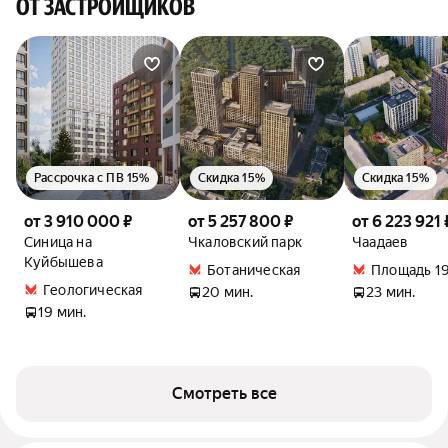
ОТ ЗАСТРОЙЩИКОВ
Рассрочка с ПВ 15%
Скидка 15%
Скидка 15%
от 3 910 000 ₽
от 5 257 800 ₽
от 6 223 921 
Синица на
Чкаловский парк
Чаадаев
Куйбышева
Ботаническая
Площадь 19
Геологическая
20 мин.
23 мин.
19 мин.
Смотреть все