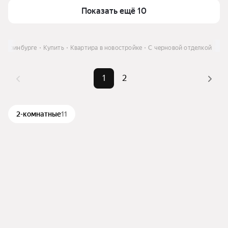
Показать ещё 10
атеринбурге
Купить
Квартира в новостройке
С черновой отделкой
1
2
2-комнатные
11