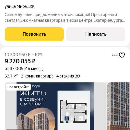
улица Мира
,
3Ж
Самое лучшее предложение в этой локации! Просторная и
светлая 2-комнатная квартира в тихом центре Екатеринбурга -
район Втузгородок. Квартира с хорошим ремонтом, полностью
меблированная, можно заехать и жить. Расположена на 3
Позвонить
Написать
этаже, окна выходят на
10 300 950
₽
–10%
9 270 855
₽
от 37 005 ₽ в месяц
53,7 м²
2-комн. квартира
4 этаж из 30
новостройка