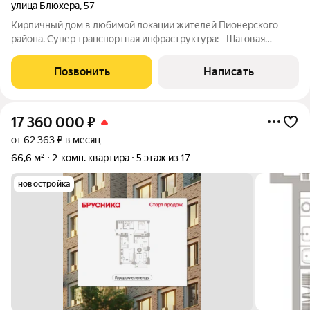
улица Блюхера
,
57
Кирпичный дом в любимой локации жителей Пионерского
района. Супер транспортная инфраструктура: - Шаговая
доступность трамвайных и автобусных остановок, - Быстрый
выезд на ЕКАД и в любую точку города. Всё рядом: - ТРЦ:
Позвонить
Написать
«Апельсин», «Парк Хаус»,
17 360 000
₽
от 62 363 ₽ в месяц
66,6 м²
2-комн. квартира
5 этаж из 17
новостройка