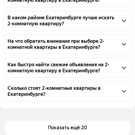
комнатную квартиру в Екатеринбурге?
На странице с 2-комнатными квартирами в 
Екатеринбурге вы найдете 12833 объявления. Цены 
В каком районе Екатеринбурге лучше искать
2-комнатную квартиру?
на жилье варьируются от 1,73 млн ₽ до 75,1 млн ₽, 
в среднем 10,13 млн ₽. Используйте фильтры для 
При выборе района под 2-комнатную квартиру в 
уточнения параметров, чтобы подобрать 
Екатеринбурге стоит обратить внимание на 
На что обратить внимание при выборе 2-
подходящий вариант.
комнатной квартиры в Екатеринбурге?
локации с развитой инфраструктурой и 
транспортной доступностью. Сейчас на рынке 
Сравните площадь и планировку, узнайте год 
представлено 12833 объявления, а цены 
постройки дома и состояние коммуникаций. 
Как быстро найти свежие объявления на 2-
варьируются от 1,73 млн ₽ до 75,1 млн ₽, в среднем 
комнатную квартиру в Екатеринбурге?
Оцените транспортную доступность района и 
10,13 млн ₽. Конкретный район лучше выбирать 
наличие инфраструктуры. Цены на 2-комнатные 
Для поиска свежих объявлений на 2-комнатную 
исходя из бюджета и целей покупки.
квартиры в Екатеринбурге варьируются — 
квартиру в Екатеринбурге используйте 
Сколько стоят 2-комнатные квартиры в
от 1,73 млн ₽ до 75,1 млн ₽. Обратите внимание на 
Екатеринбурге?
сортировку по дате. Также настройте фильтры по 
юридическую чистоту сделки и проверьте 
цене — от 1,73 млн ₽ и до 75,1 млн ₽. Сейчас на 
Цена на 2-комнатную квартиру в Екатеринбурге 
документы продавца.
странице представлено 12833 объявления, что 
зависит от района, площади, состояния дома и 
позволяет подобрать подходящий вариант.
удаленности от метро. Сейчас в продаже 12833 
объявления. Цены варьируются: от 1,73 млн ₽ и 
Показать ещё 20
до 75,1 млн ₽.