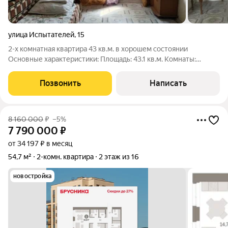
улица Испытателей
,
15
2-х комнатная квартира 43 кв.м. в хорошем состоянии
Основные характеристики: Площадь: 43.1 кв.м. Комнаты:
изолированные Этаж: удобный 2-ой этаж Состояние: готова к
проживанию Квартира на комфортном втором этаже,
Позвонить
Написать
идеально чистый подъезд, хорошие
8 160 000
₽
–5%
7 790 000
₽
от 34 197 ₽ в месяц
54,7 м²
2-комн. квартира
2 этаж из 16
новостройка