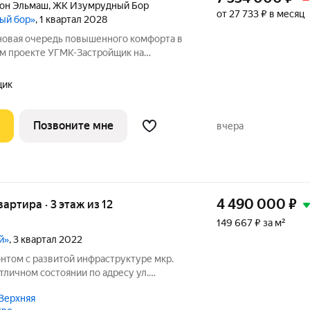
он Эльмаш
,
ЖК Изумрудный Бор
от 27 733 ₽ в месяц
ый бор»
, 1 квартал 2028
 новая очередь повышенного комфорта в
м проекте УГМК-Застройщик на
 соединены единой галереей с объектами
кого уровня жизни. А из окон
щик
Позвоните мне
вчера
4 490 000
₽
вартира · 3 этаж из 12
149 667 ₽ за м²
й»
, 3 квартал 2022
нтом с развитой инфраструктуре мкр.
тличном состоянии по адресу ул.
отово для вашего комфортного
Верхняя
д на сделку, 1 взрослый собственник.