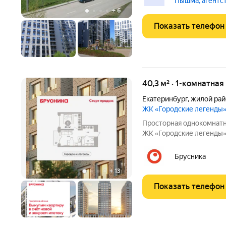
Пышма, агентс
Параметры: -Общая
+
6
Показать телефон
40,3 м² · 1-комнатная
Екатеринбург
,
жилой рай
ЖК «Городские легенды
Просторная однокомнатн
ЖК «Городские легенды» 
жилая: 13.2 кв.м., площад
Все окна выходят на одну
Брусника
+
13
Показать телефон