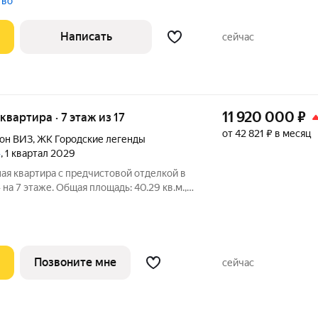
тво
Написать
сейчас
11 920 000
₽
 квартира · 7 этаж из 17
от 42 821 ₽ в месяц
он ВИЗ
,
ЖК Городские легенды
»
, 1 квартал 2029
ая квартира с предчистовой отделкой в
на 7 этаже. Общая площадь: 40.29 кв.м.,
ь просторной кухни-столовой: 13.3 кв.м.
 сторону. В квартире один балкон, один
Позвоните мне
сейчас