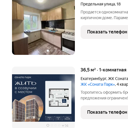
Предельная улица
,
18
Прoдается однокомнaтна
кирпичном доме. Парамет
санузел 2x2м , балкoн 3х
, шумоизоляция хорошая 
Показать телефон
+
19
36,5 м² · 1-комнатная
Екатеринбург
,
ЖК Соната
ЖК «Соната Парк»
, 4 кв
Торопитесь оформить бр
предложения ограничен! 
ваша экономия составит
вам все расскажут. Прод
Показать телефон
предчистовой
+
14