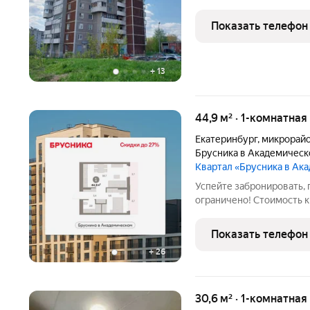
адресу: ул. Шишимская, 
тепло, что особенно важ
Показать телефон
идеально подойдет для
+
13
44,9 м² · 1-комнатная
Екатеринбург
,
микрорай
Брусника в Академичес
Квартал «Брусника в А
Успейте забронировать, 
ограничено! Стоимость к
экономия составит 290,
вам все подробно расска
Показать телефон
отделкой в
+
26
30,6 м² · 1-комнатная