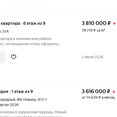
3 810 000
₽
я квартира · 6 этаж из 9
78 719 ₽ за м²
в
,
51А
вартира в калининском районе
 как хочется? Эта квартира станет
 идеального интерьера! Площадь:
2 июля 2026
3 616 000
₽
удия · 1 этаж из 9
от 14 639 ₽ в месяц
городный
,
ЖК Новиль
,
А1.1-1
вартал 2026