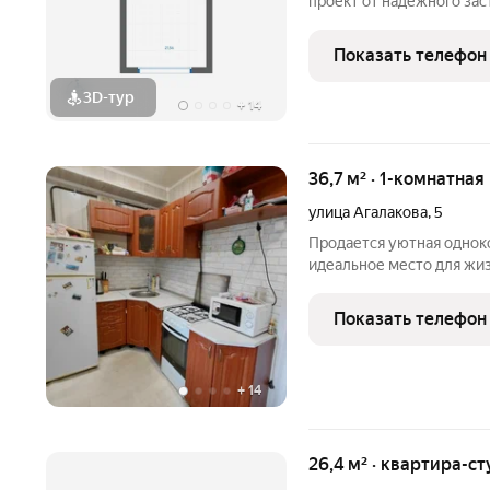
проект от надежного за
Новоградском тракте и 
комфорт-класса высотой 
Показать телефон
застройки,
3D-тур
+
14
36,7 м² · 1-комнатная
улица Агалакова
,
5
Продается уютная однок
идеальное место для жи
квартира на втором этаже кирпично
нужно! Преимущества квартиры: Большая гарде
Показать телефон
полом забудьте
+
14
26,4 м² · квартира-ст