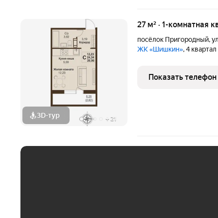
27 м² · 1-комнатная к
посёлок Пригородный
,
у
ЖК «Шишкин»
, 4 кварта
Показать телефон
3D-тур
+
21
ЕЖЕМЕСЯЧНЫЙ ПЛАТЁ