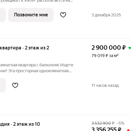
стройщика ГК ИКАР располагается на
включает строительство жилых домов
от 5 до 9 этажей. Умеренная плотность
Позвоните мне
3 декабря 2025
2 900 000
₽
 квартира · 2 этаж из 2
79 019 ₽ за м²
омнатная квартира с балконом! Ищете
зни? Эта просторная однокомнатная
го дома именно то, что вам
робная с тёплым
11 часов назад
3 532 900
₽
–5%
удия · 2 этаж из 10
3 356 255
₽