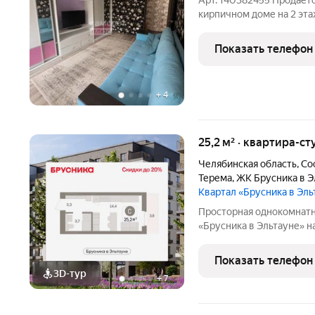
Арт. 140382455 Продаетс
кирпичном доме на 2 эта
Квартира светлая, с удо
комнаты, кухня, совмеще
Показать телефон
двор,
+
4
25,2 м² · квартира-ст
Челябинская область
,
Со
Терема
,
ЖК Брусника в Э
Квартал «Брусника в Эл
Просторная однокомнатн
«Брусника в Эльтауне» на
жилая: 12.76 кв.м. Высот
Эльтауне. Особенности п
Показать телефон
отделка. №
3D-тур
+
7