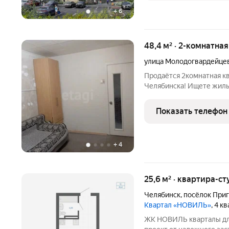
+
6
48,4 м² · 2-комнатна
улица Молодогвардейце
Продаётся 2комнатная к
Челябинска! Ищете жильё с потенциалом чтобы оформить
пространство именно так,
отличной основой для вашего
Показать телефон
48,4 м. Комнаты: 2.
+
4
25,6 м² · квартира-ст
Челябинск
,
посёлок При
Квартал «НОВИЛЬ»
, 4 к
ЖК НОВИЛЬ кварталы для жизни в окружении природы. Новый