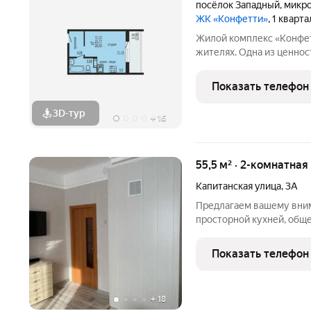
посёлок Западный
,
микро
ЖК «Конфетти»
, 1 кварт
Жилой комплекс «Конфетт
жителях. Одна из ценностей проекта выго
экологичном районе. Бла
лесопарковой зоной, в 2
Показать телефон
западном
3D-тур
+
16
55,5 м² · 2-комнатная
Капитанская улица
,
3А
Предлагаем вашему вним
просторной кухней, обще
светлая теплая и уютна
ремонт во всех комнатах
Показать телефон
гарнитур и мебель
+
18