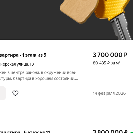
До 100 тыс. ₽
3 700 000
₽
вартира · 1 этаж из 5
80 435 ₽ за м²
нерская улица
,
13
ен в центре района, в окружении всей
туры. Квартира в хорошем состоянии,
лнен хороший ремонт. Удобная
 раздельные. Теплая и уютная квартира.
14 февраля 2026
3 800 000
₽
 квартира · 5 этаж из 11