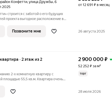
район Конфетти
,
улица Дружбы
,
6
от 12 691 ₽ в месяц
ал 2025
и» строится с заботой о его будущих
дное расположение в
гоустроенный квартал находится рядом с
0 минутах езды от центра Челябинска в
Позвоните мне
26 августа 2025
2 900 000
₽
 квартира · 2 этаж из 2
52 252 ₽ за м²
торг
анию 2-х комнатную квартиру с
й площадью 55,5 кв.м. Квартира очень
я. Произведен свежий косметический
 , натяжные потолки, новый кухонный
28 июля 2026