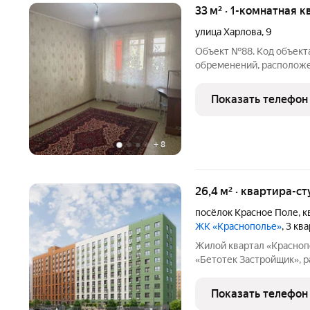
33 м² · 1-комнатная к
улица Харлова
,
9
Объект №88. Код объекта
обременений, расположен
взрослый собственник. О
составляет 9 кв.м. Окна
Показать телефон
вместительный
+
8
26,4 м² · квартира-ст
посёлок Красное Поле
,
к
ЖК «Краснополье»
, 3 кв
Жилой квартал «Краснополье» это новый масштабн
«Бетотек Застройщик», 
Поле, там, где город вс
3.2 ЖК «Краснополье»: -
Показать телефон