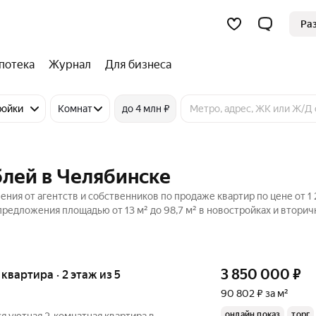
Ра
потека
Журнал
Для бизнеса
ройки
Комнат
до 4 млн ₽
блей в Челябинске
ения от агентств и собственников по продаже квартир по цене от 1
предложения площадью от 13 м² до 98,7 м² в новостройках и втори
3 850 000
₽
я квартира · 2 этаж из 5
90 802 ₽ за м²
онлайн показ
торг