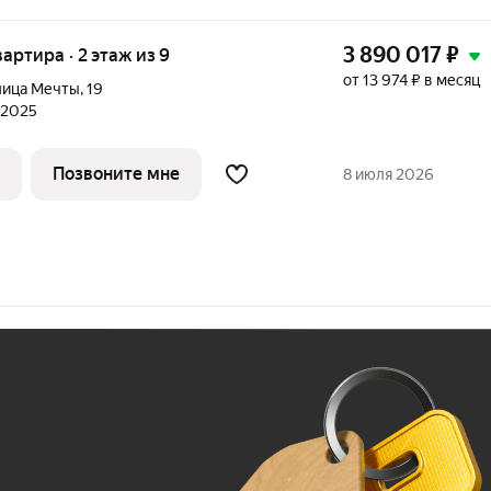
3 890 017
₽
вартира · 2 этаж из 9
от 13 974 ₽ в месяц
лица Мечты
,
19
л 2025
Позвоните мне
8 июля 2026
Ж