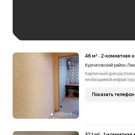
До 30 тыс. ₽
До 50 тыс. ₽
До 70 тыс. ₽
Больше 100 тыс. ₽
46 м² · 2-комнатная к
Курчатовский район
,
Пио
Кирпичный дом располож
необходимой инфраструк
чистая и опрятная, выпо
планировка, все комнаты
Показать телефон
Потолок выровнен и
+
3
32,1 м² · 1-комнатная