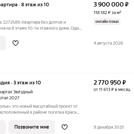
3 900 000
₽
вартира · 8 этаж из 10
118 182 ₽ за м²
онлайн показ
: 2272589. Квартира без долгов и
а на 8 этаже 10-ти этажного дома. Один
бщая площадь 33 кв. м. Площадь кухни
 выходят южную сторону, имеется
4 августа 2026
2 770 950
₽
удия · 3 этаж из 10
от 11 613 ₽ в месяц
вартал Звёздный
артал 2027
ый проект от
расположенный в районе поселка Красное
тречается с природой. Преимущества дома
 чистовая отделка квартир - огороженная
Позвоните мне
9 декабря 2025