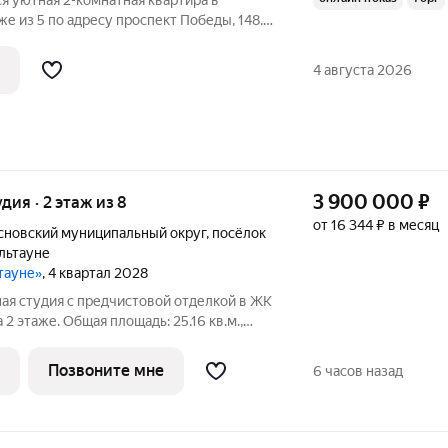
я уютная 2-комнатная квартира в
же из 5 по адресу проспект Победы, 148.
бной планировкой: две изолированные
нный санузел и балкон. Окна выходят во
4 августа 2026
3 900 000
₽
удия · 2 этаж из 8
от 16 344 ₽ в месяц
сновский муниципальный округ
,
посёлок
льтауне
ьтауне»
, 4 квартал 2028
ая студия с предчистовой отделкой в ЖК
 2 этаже. Общая площадь: 25.16 кв.м.,
а потолков 2.7 м. Студия в Бруснике в
ланировки: балкон, предчистовая
Позвоните мне
6 часов назад