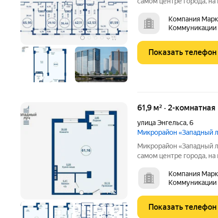
самом центре города, на
Монолитно-каркасные в
Компания Марк
архитектурный облик и 
Коммуникации
центральной части Челяб
+
11
Показать телефон
61,9 м² · 2-комнатная
улица Энгельса
,
6
Микрорайон «Западный 
Микрорайон «Западный луч» современный жилой к
самом центре города, на
Монолитно-каркасные в
Компания Марк
архитектурный облик и 
Коммуникации
центральной части Челяб
+
12
Показать телефон