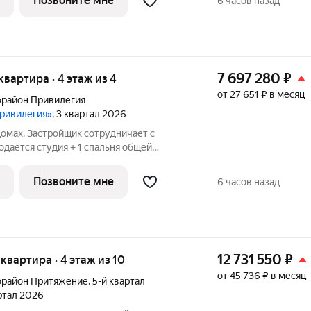
Позвоните мне
6 часов назад
инска.
7 697 280
₽
 квартира · 4 этаж из 4
от 27 651 ₽ в месяц
район Привилегия
Привилегия»
, 3 квартал 2026
омах. Застройщик сотрудничает с
даётся студия + 1 спальня общей
загородном районе комфорт-класс
асположен в перспективной локации
Позвоните мне
6 часов назад
12 731 550
₽
я квартира · 4 этаж из 10
от 45 736 ₽ в месяц
орайон Притяжение
,
5-й квартал
артал 2026