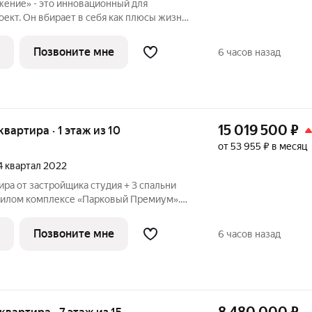
ение» - это инновационный для
оект. Он вбирает в себя как плюсы жизни
менные дизайнерские и технологические
ия + 2 спальни площадью 65,29 кв.м.
Позвоните мне
6 часов назад
15 019 500
₽
 квартира · 1 этаж из 10
от 53 955 ₽ в месяц
 4 квартал 2022
ира от застройщика студия + 3 спальни
 жилом комплексе «Парковый Премиум».
ров-парков без машин задаст новый
езопасной жизни. Лесной массив,
Позвоните мне
6 часов назад