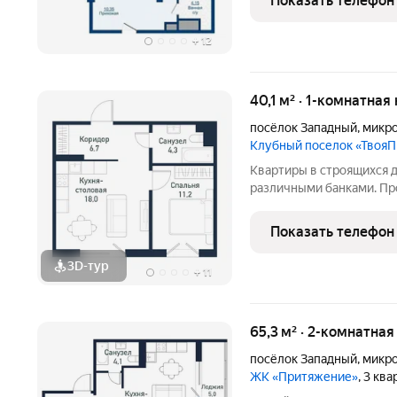
Показать телефон
центральной части Челяб
+
12
40,1 м² · 1-комнатная
посёлок Западный
,
микро
Клубный поселок «Твоя
Квартиры в строящихся д
различными банками. Про
площадью 40,09 кв.м. в 
«ТвояПривилегия». Он р
Показать телефон
города с точки зрения
3D-тур
+
11
65,3 м² · 2-комнатна
посёлок Западный
,
микр
ЖК «Притяжение»
, 3 кв