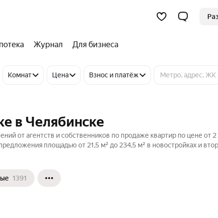
Ра
потека
Журнал
Для бизнеса
Комнат
Цена
Взнос и платёж
ке в Челябинске
ений от агентств и собственников по продаже квартир по цене от 2
предложения площадью от 21,5 м² до 234,5 м² в новостройках и вт
ные
1391