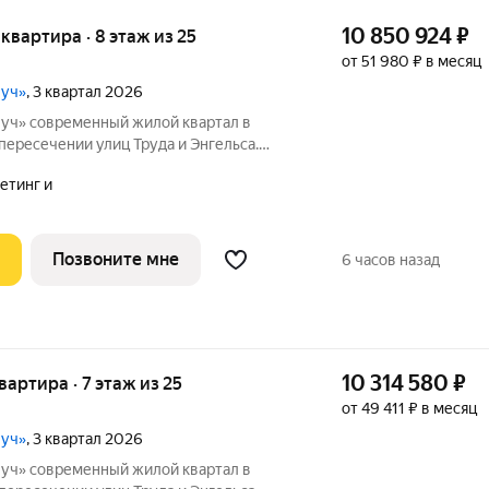
10 850 924
₽
я квартира · 8 этаж из 25
от 51 980 ₽ в месяц
луч»
, 3 квартал 2026
вартал в
 пересечении улиц Труда и Энгельса.
ысотные дома формируют узнаваемый
етинг и
стали настоящим украшением
инска.
Позвоните мне
6 часов назад
10 314 580
₽
квартира · 7 этаж из 25
от 49 411 ₽ в месяц
луч»
, 3 квартал 2026
вартал в