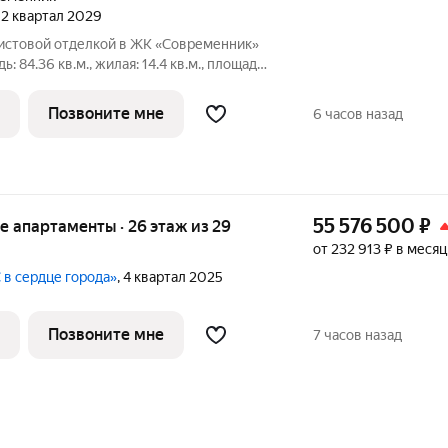
, 2 квартал 2029
чистовой отделкой в ЖК «Современник»
: 84.36 кв.м., жилая: 14.4 кв.м., площадь
й: 36.7 кв.м. Высота потолков 3.0 м. Дом
дный, высотой 7 этажей. Квартира
Позвоните мне
6 часов назад
55 576 500
₽
ые апартаменты · 26 этаж из 29
от 232 913 ₽ в месяц
 в сердце города»
, 4 квартал 2025
Позвоните мне
7 часов назад