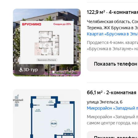
122,9 м² · 4-комнатна
Челябинская область
,
Со
Терема
,
ЖК Брусника в Э
Квартал «Брусника в Эл
Продается 4-комн. кварт
«Брусника в Эльтауне» на
жилая: 46.69 кв.м., площ
кв.м. Высота потолков 2.
Показать телефон
четырьмя
3D-тур
+
7
66,1 м² · 2-комнатная
улица Энгельса
,
6
Микрорайон «Западный 
Микрорайон «Западный луч» современный жилой к
самом центре города, на
Монолитно-каркасные в
архитектурный облик и 