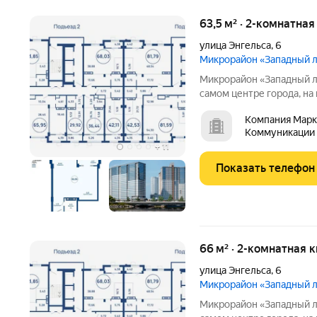
63,5 м² · 2-комнатна
улица Энгельса
,
6
Микрорайон «Западный 
Микрорайон «Западный луч» современный жилой к
самом центре города, на
Монолитно-каркасные в
Компания Марк
архитектурный облик и 
Коммуникации
центральной части Челяб
+
11
Показать телефон
66 м² · 2-комнатная 
улица Энгельса
,
6
Микрорайон «Западный 
Микрорайон «Западный луч» современный жилой к