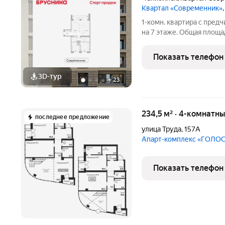
Квартал «Современник»
1-комн. квартира с пред
на 7 этаже. Общая площадь
просторной кухни-гостино
монолитный, трехподъез
Показать телефон
3D-тур
+
23
234,5 м² · 4-комнатн
последнее предложение
улица Труда
,
157А
Апарт-комплекс «ГОЛОС
Показать телефон