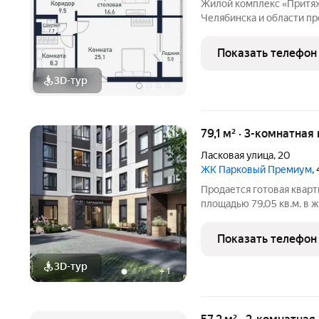
Жилой комплекс «Притяж
Челябинска и области пр
за городом, так и совре
решения. Продается студ
Показать телефон
Жилой комплекс
3D-тур
79,1 м² · 3-комнатная
Ласковая улица
,
20
ЖК Парковый Премиум
,
Продается готовая кварт
площадью 79,05 кв.м. в
Ландшафтный дизайн дво
стандарт комфортной и б
Показать телефон
расположенный рядом
3D-тур
+
1