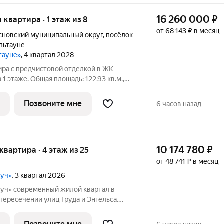
16 260 000
₽
я квартира · 1 этаж из 8
от 68 143 ₽ в месяц
сновский муниципальный округ
,
посёлок
льтауне
ьтауне»
, 4 квартал 2028
ира с предчистовой отделкой в ЖК
 1 этаже. Общая площадь: 122.93 кв.м.,
адь просторной кухни-гостиной: 21.54
7 м. Квартира с кухней-гостиной и
Позвоните мне
6 часов назад
10 174 780
₽
 квартира · 4 этаж из 25
от 48 741 ₽ в месяц
луч»
, 3 квартал 2026
вартал в
 пересечении улиц Труда и Энгельса.
ысотные дома формируют узнаваемый
стали настоящим украшением