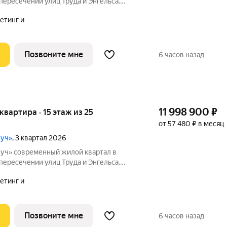
 пересечении улиц Труда и Энгельса.
ысотные дома формируют узнаваемый
етинг и
стали настоящим украшением
инска.
Позвоните мне
6 часов назад
11 998 900
₽
 квартира · 15 этаж из 25
от 57 480 ₽ в месяц
луч»
, 3 квартал 2026
вартал в
 пересечении улиц Труда и Энгельса.
ысотные дома формируют узнаваемый
етинг и
стали настоящим украшением
инска.
Позвоните мне
6 часов назад