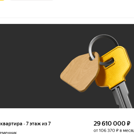
Ж
До 100 тыс. ₽
29 610 000
₽
 квартира · 7 этаж из 7
от 106 370 ₽ в меся
ременник