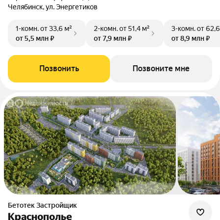
Челябинск, ул. Энергетиков
1-комн.
от 33,6 м²
2-комн.
от 51,4 м²
3-комн.
от 62,6
от 5,5 млн ₽
от 7,9 млн ₽
от 8,9 млн ₽
Позвонить
Позвоните мне
Бетотек Застройщик
Краснополье