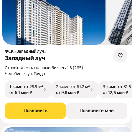
ФСК «Западный луч»
Западный луч
Строится, есть сданные
•
бизнес
•
4.3 (265)
Челябинск, ул. Труда
1-комн.
от 29,9 м²
2-комн.
от 61,2 м²
3-комн.
от 81,6
от 6,1 млн ₽
от 9,8 млн ₽
от 12,6 млн ₽
Позвонить
Позвоните мне