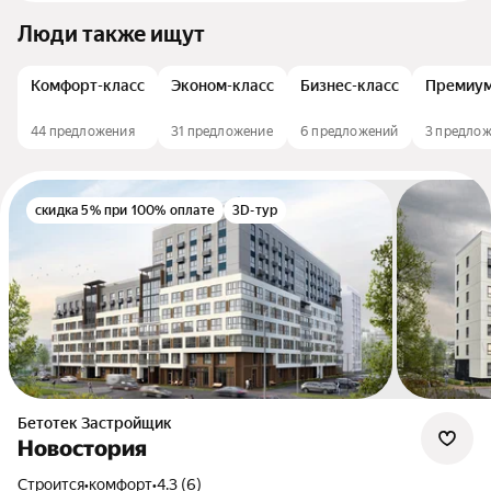
Люди также ищут
Комфорт-класс
Эконом-класс
Бизнес-класс
Премиум
44 предложения
31 предложение
6 предложений
3 предло
скидка 5% при 100% оплате
3D-тур
Бетотек Застройщик
Новостория
Строится
•
комфорт
•
4.3 (6)