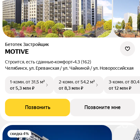
Бетотек Застройщик
MOTIVE
Строится, есть сданные
•
комфорт
•
4.3 (162)
Челябинск, ул. Ереванская / ул. Чайкиной / ул. Новороссийская
1-комн.
от 31,5 м²
2-комн.
от 54,2 м²
3-комн.
от 80,4
от 5,3 млн ₽
от 8,3 млн ₽
от 12 млн ₽
Позвонить
Позвоните мне
скидка 4%