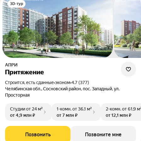
3D-тур
АПРИ
Притяжение
Строится, есть сданные
•
эконом
•
4.7 (377)
Челябинская обл., Сосновский район, пос. Западный, ул.
Просторная
Студии
от 24 м²
1-комн.
от 36,1 м²
2-комн.
от 61,9 м
от 4,9 млн ₽
от 7 млн ₽
от 12,1 млн ₽
Позвонить
Позвоните мне