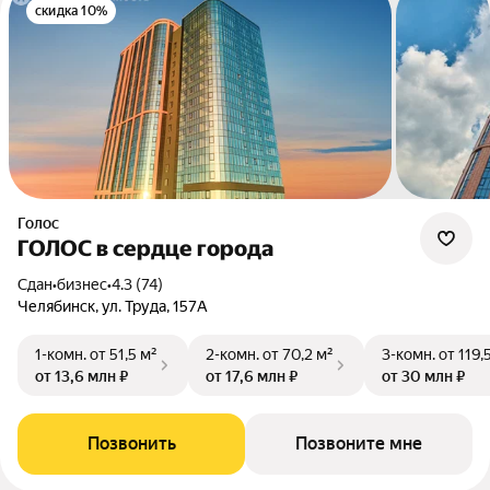
скидка 10%
Голос
ГОЛОС в сердце города
Сдан
•
бизнес
•
4.3 (74)
Челябинск, ул. Труда, 157А
1-комн.
от 51,5 м²
2-комн.
от 70,2 м²
3-комн.
от 119,
от 13,6 млн ₽
от 17,6 млн ₽
от 30 млн ₽
Позвонить
Позвоните мне