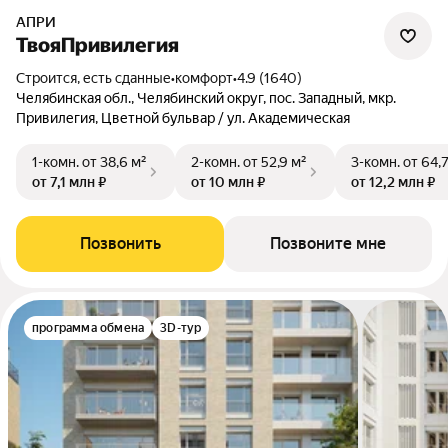
АПРИ
ТвояПривилегия
Строится, есть сданные
•
комфорт
•
4.9 (1640)
Челябинская обл., Челябинский округ, пос. Западный, мкр.
Привилегия, Цветной бульвар / ул. Академическая
1-комн.
от 38,6 м²
2-комн.
от 52,9 м²
3-комн.
от 64,
от 7,1 млн ₽
от 10 млн ₽
от 12,2 млн ₽
Позвонить
Позвоните мне
программа обмена
3D-тур