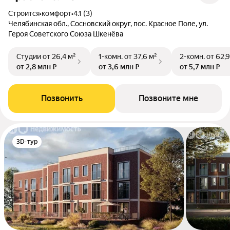
Строится
•
комфорт
•
4.1 (3)
Челябинская обл., Сосновский округ, пос. Красное Поле, ул.
Героя Советского Союза Шкенёва
Студии
от 26,4 м²
1-комн.
от 37,6 м²
2-комн.
от 62,9
от 2,8 млн ₽
от 3,6 млн ₽
от 5,7 млн ₽
Позвонить
Позвоните мне
3D-тур