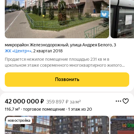
микрорайон Железнодорожный
,
улица Андрея Белого
,
3
ЖК «Центр+»
, 2 квартал 2018
Продается нежилое помещение площадью 231 кв м в
цокольном этаже современного многоквартирного жилого
комплекса в центре района Железнодорожный города
Балашиха. Помещение предназначено для использования в
Позвонить
качестве предприятия общественного питания.
42 000 000
₽
359 897 ₽ за м²
116,7 м²
торговое помещение
1 этаж из 20
новостройка