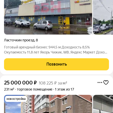
Ласточкин проезд
,
8
Готовый арендный бизнес 944,5 м Доходность 8,5%
Окупаемость 11,8 лет Якорь Чижик, WB, Яндекс Маркет Доход
850 000 /мес ЦЕНТР ТРАФИКА БАЛАШИХА, МКР. ЗАРЯ
Адрес: Ласточкин проезд, д. 8. Отдельно стоящее 2-этажное
Позвонить
здание. Пешая доступность от ж/д
25 000 000
₽
108 225 ₽ за м²
231 м²
торговое помещение
1 этаж из 17
новостройка