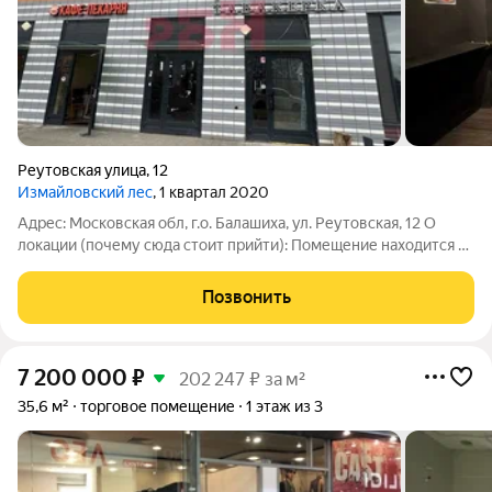
Реутовская улица
,
12
Измайловский лес
, 1 квартал 2020
Адрес: Московская обл, г.о. Балашиха, ул. Реутовская, 12 О
локации (почему сюда стоит прийти): Помещение находится в
густонаселенном районе на первой линии улицы Реутовской.
Высокий пешеходный и автомобильный трафик. Рядом жилые
Позвонить
комплексы, остановки.
7 200 000
₽
202 247 ₽ за м²
35,6 м²
торговое помещение
1 этаж из 3