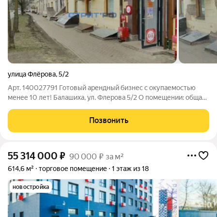
улица Флёрова
,
5/2
Арт. 140027791 Готовый арендный бизнес с окупаемостью
менее 10 лет! Балашиха, ул. Флерова 5/2 О помещении: общая
площадь 110 м2 Отдельная входная группа с фасада с 1-ой
линии все городские инженерные коммуникации витринные
Позвонить
окна по фасаду парковка
55 314 000
₽
90 000 ₽ за м²
614,6 м²
торговое помещение
1 этаж из 18
новостройка