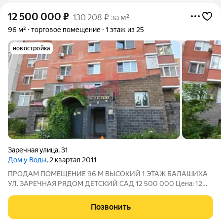
12 500 000
₽
130 208 ₽ за м²
96 м²
торговое помещение
1 этаж из 25
новостройка
Заречная улица
,
31
Дом у Воды
, 2 квартал 2011
ПРОДАМ ПОМЕЩЕНИЕ 96 М ВЫСОКИЙ 1 ЭТАЖ БАЛАШИХА
УЛ. ЗАРЕЧНАЯ РЯДОМ ДЕТСКИЙ САД 12 500 000 Цена: 12
500 000 (130 208 /м) Площадь: 96 м Адрес: г. Балашиха, ул.
Заречная, 31 Локация: г. Балашиха, ул. Заречная, 31. Высокий
Позвонить
первый этаж 25-этажного