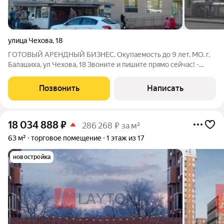
улица Чехова
,
18
ГОТОВЫЙ АРЕНДНЫЙ БИЗНЕС. Окупаемость до 9 лет. МО. г.
Балашиха, ул Чехова, 18 Звоните и пишите прямо сейчас! -
МАП (месячный арендный поток): 450 000 руб. - Удобная
транспортная доступность всего несколько минут от метро. -
Позвонить
Написать
Надёжные арендаторы!
18 034 888
₽
286 268 ₽ за м²
63 м²
торговое помещение
1 этаж из 17
новостройка