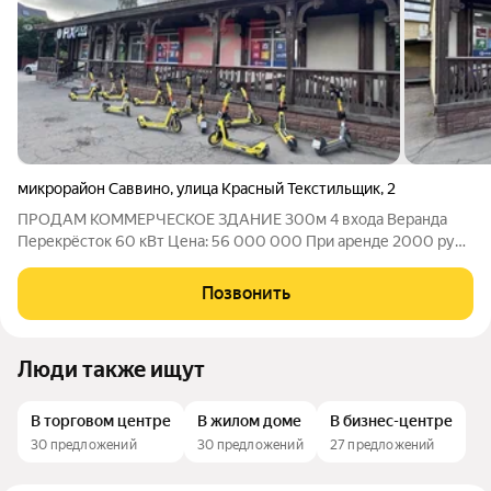
микрорайон Саввино
,
улица Красный Текстильщик
,
2
ПРОДАМ КОММЕРЧЕСКОЕ ЗДАНИЕ 300м 4 входа Веранда
Перекрёсток 60 кВт Цена: 56 000 000 При аренде 2000 руб/
м окупаемость 7-8 лет. При сдаче по частям (4 входа)
окупаемость может быть ниже, а доход выше. Адрес:
Позвонить
Московская обл, г. Балашиха, мкр-н
Люди также ищут
В торговом центре
В жилом доме
В бизнес-центре
30 предложений
30 предложений
27 предложений