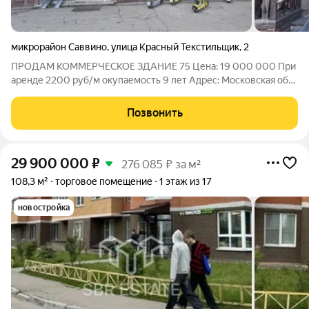
микрорайон Саввино
,
улица Красный Текстильщик
,
2
ПРОДАМ КОММЕРЧЕСКОЕ ЗДАНИЕ 75 Цена: 19 000 000 При
аренде 2200 руб/м окупаемость 9 лет Адрес: Московская обл,
г. Балашиха, мкр-н Саввино, ул. Красный Текстильщик, 2
КЛЮЧЕВЫЕ ПРЕИМУЩЕСТВА ДЛЯ ПОКУПАТЕЛЯ: ГОТОВЫЙ
Позвонить
АКТИВ ПОД ЛЮБОЙ БИЗНЕС от кафе
29 900 000
₽
276 085 ₽ за м²
108,3 м²
торговое помещение
1 этаж из 17
новостройка