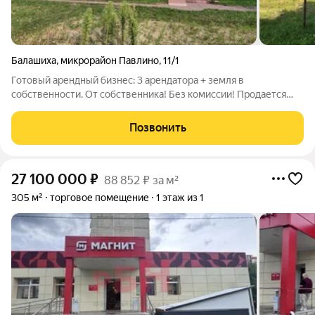
Балашиха
,
микрорайон Павлино
,
11/1
Готовый арендный бизнес: 3 арендатора + земля в
собственности. От собственника! Без комиссии! Продается
отдельно стоящее здание в активно развивающемся районе
мкр. Павлино (д. 11/1). Это полностью укомплектованный
Позвонить
коммерческий объект с действующими
27 100 000
₽
88 852 ₽ за м²
305 м²
торговое помещение
1 этаж из 1