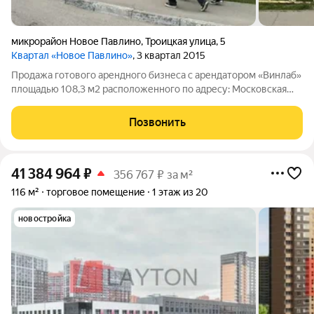
микрорайон Новое Павлино
,
Троицкая улица
,
5
Квартал «Новое Павлино»
, 3 квартал 2015
Продажа готового арендного бизнеса с арендатором «Винлаб»
площадью 108,3 м2 расположенного по адресу: Московская
область, Балашиха, микрорайон Новое Павлино, Троицкая
улица, 5 (12 минут транспортом от станции МЦД D4 Ольгино).
Позвонить
Помещение располагается
41 384 964
₽
356 767 ₽ за м²
116 м²
торговое помещение
1 этаж из 20
новостройка