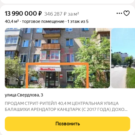
13 990 000
₽
346 287 ₽ за м²
40,4 м²
торговое помещение
1 этаж из 5
улица Свердлова
,
3
ПРОДАМ СТРИТ-РИТЕЙЛ 40,4 М ЦЕНТРАЛЬНАЯ УЛИЦА
БАЛАШИХИ АРЕНДАТОР КАНЦПАРК (С 2017 ГОДА) ДОХОД
120 000 /МЕС РЯДОМ ПЕРЕКРЁСТОК Цена: 13 990 000
Площадь: 40,4 м Арендатор: «Канцпарк» (с 2017 года 8 лет
Позвонить
стабильных платежей) Доход: 120 000 /мес.