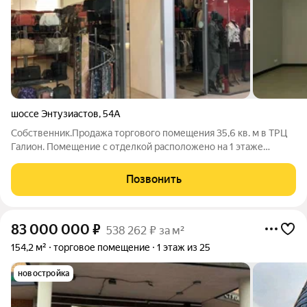
шоссе Энтузиастов
,
54А
Собственник.Продажа торгового помещения 35,6 кв. м в ТРЦ
Галион. Помещение с отделкой расположено на 1 этаже
торгового центра. Рядом вход, по соседству с якорными
арендаторами. ТРЦ расположен на первой линии ш.
Позвонить
Энтузиастов в крупном жилом массиве,
83 000 000
₽
538 262 ₽ за м²
154,2 м²
торговое помещение
1 этаж из 25
новостройка