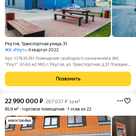
Реутов
,
Транспортная улица
,
31
ЖК «Реут»
, 4 квартал 2022
Арт. 137635761 Помещение свободного назначения в ЖК
"Реут", 614,6 м2 МО, г. Реутов, ул. Транспортная, д.31 Локация:
Сформированный микрорайон в городе-спутнике Москвы в 3
км от МКАД Плотный жилой массив, развитая инфраструктура
Позвонить
Удобная транспортная
22 990 000
₽
267 637 ₽ за м²
85,9 м²
торговое помещение
1 этаж из 22
новостройка