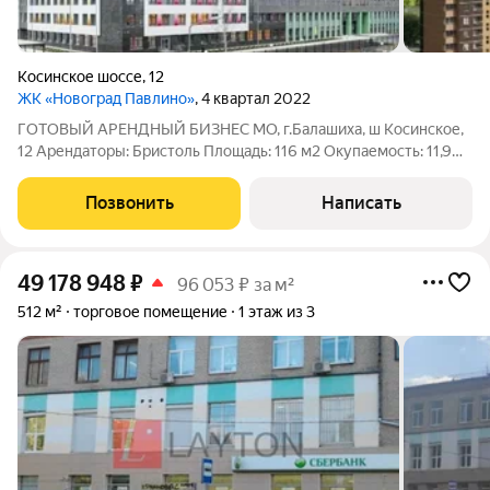
Косинское шоссе
,
12
ЖК «Новоград Павлино»
, 4 квартал 2022
ГОТОВЫЙ АРЕНДНЫЙ БИЗНЕС МО, г.Балашиха, ш Косинское,
12 Арендаторы: Бристоль Площадь: 116 м2 Окупаемость: 11,9
лет. МАП: 265 000 р. ГАП: 3 180 000 р. Помещение
свободного назначения формата Street Retail с сетевым
Позвонить
Написать
арендатором в микрорайоне
49 178 948
₽
96 053 ₽ за м²
512 м²
торговое помещение
1 этаж из 3