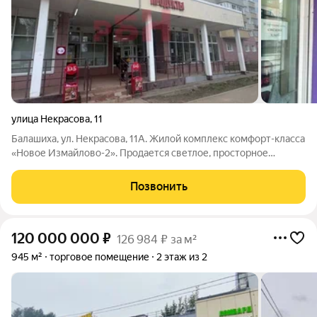
улица Некрасова
,
11
Балашиха, ул. Некрасова, 11А. Жилой комплекс комфорт-класса
«Новое Измайлово-2». Продается светлое, просторное
помещение свободного назначения (ПСН) на 1-м этаже. Это не
просто квадратные метры, а готовый инструмент для
Позвонить
заработка или надежный
120 000 000
₽
126 984 ₽ за м²
945 м²
торговое помещение
2 этаж из 2