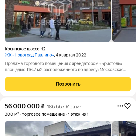
Косинское шоссе
,
12
ЖК «Новоград Павлино»
, 4 квартал 2022
Продажа торгового помещения с арендатором «Бристоль»
площадью 116,7 м2 расположенного по адресу: Московская
область, Балашиха, Косинское шоссе, 12 ( 18 минут на
транспорте от метро Некрасовка). Помещение располагается
Позвонить
на 1-м этаже первой линии жилого
56 000 000
₽
186 667 ₽ за м²
300 м²
торговое помещение
1 этаж из 1