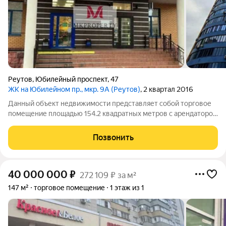
Реутов
,
Юбилейный проспект
,
47
ЖК на Юбилейном пр., мкр. 9А (Реутов)
, 2 квартал 2016
Данный объект недвижимости представляет собой торговое
помещение площадью 154.2 квадратных метров с арендатором
магазина "Вкусвилл". 1. Основные параметры объекта -
Площадь: 154.2 м - Тип объекта: торговое помещение на 1
Позвонить
этаже во
40 000 000
₽
272 109 ₽ за м²
147 м²
торговое помещение
1 этаж из 1