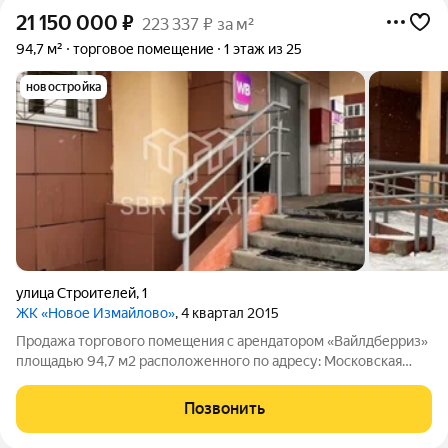
21 150 000
₽
223 337 ₽ за м²
94,7 м²
торговое помещение
1 этаж из 25
новостройка
улица Строителей
,
1
ЖК «Новое Измайлово»
, 4 квартал 2015
Продажа торгового помещения с арендатором «Вайлдберриз»
площадью 94,7 м2 расположенного по адресу: Московская
область, Балашиха, улица Строителей, 1 (17 минут на
транспорте от метро Никольское). Помещение располагается
Позвонить
на 1-м этаже первой линии