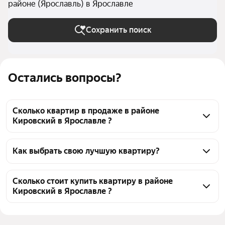
районе (Ярославль) в Ярославле
Сохранить поиск
Остались вопросы?
Сколько квартир в продаже в районе
Кировский в Ярославле ?
На Яндекс Недвижимости в продаже в районе 
Кировский в Ярославле 242 квартиры, из них 2 
Как выбрать свою лучшую квартиру?
объявления от агентств, 240 объявлений от 
Чтобы купить квартиру в новостройке в районе 
застройщиков
Кировский, воспользуйтесь тепловой картой для 
Сколько стоит купить квартиру в районе
Кировский в Ярославле ?
оценки инфраструктуры и транспортной 
доступности в выбранном районе в районе 
Цена за 
138 056 — 330 309 ₽
Кировский в Ярославле
квадратный 