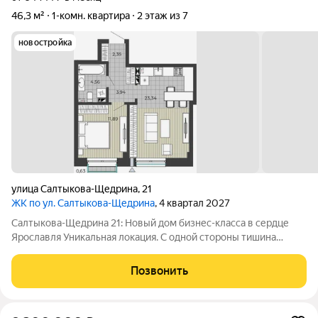
46,3 м²
1-комн. квартира
2 этаж из 7
новостройка
улица Салтыкова-Щедрина
,
21
ЖК по ул. Салтыкова-Щедрина
, 4 квартал 2027
Салтыкова-Щедрина 21: Новый дом бизнес-класса в сердце
Ярославля Уникальная локация. С одной стороны тишина
Никитской церкви, с другой бурлящая жизнь центральных
улиц. Здесь вы найдете лучшие рестораны, концертный зал
Позвонить
Миллениум, цирк и планетарий.