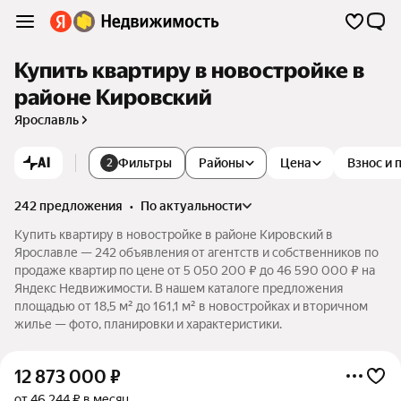
Купить квартиру в новостройке в
районе Кировский
Ярославль
AI
Фильтры
Районы
Цена
Взнос и 
2
242 предложения
•
по актуальности
Купить квартиру в новостройке в районе Кировский в
Ярославле — 242 объявления от агентств и собственников по
продаже квартир по цене от 5 050 200 ₽ до 46 590 000 ₽ на
Яндекс Недвижимости. В нашем каталоге предложения
площадью от 18,5 м² до 161,1 м² в новостройках и вторичном
жилье — фото, планировки и характеристики.
12 873 000
₽
от 46 244 ₽ в месяц