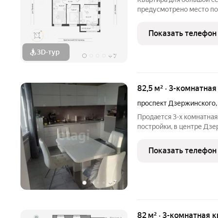
предусмотрено место под
Три отдельных комнаты, 
просторная лоджия, где
Показать телефон
отдыха. Санузел
3D-тур
+
7
82,5 м² · 3-комнатна
проспект Дзержинского
Продается 3-х комнатная
постройки, в центре Дзе
инфраструктурой : Дзерж
магазины , школы , детск
Показать телефон
общественного
+
7
82 м² · 3-комнатная 