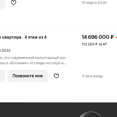
е комнаты изолированные, просторные,
19 марта 2026
14 696 000
₽
я квартира · 4 этаж из 4
112 269 ₽ за м²
ал 2022
а» это современный малоэтажный эко-
ике» это виды на озеро и
у, всего 7 минут до культурного центра
рпичные малоэтажные дома, большая
Позвоните мне
4 часа назад
Ж