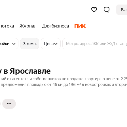
Ра
потека
Журнал
Для бизнеса
ройки
3 комн.
Цена
 в Ярославле
ий от агентств и собственников по продаже квартир по цене от 2 
 предложения площадью от 46 м² до 196 м² в новостройках и втор