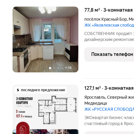
77,8 м² · 3-комнатная
посёлок Красный Бор
,
Ми
ЖК «Яковлевская слобо
СОБСТВЕННИК продаёт 
дизайнерским ремонтом! Заволжский р-
бор. Идеальный вариант д
вкладываться в ремонт. 
Показать телефон
современный
+
16
127,1 м² · 3-комнатна
последнее предложение
Ярославль
,
Северный жи
Медведица
ЖК «РУССКАЯ СЛОБОД
ЭКОквартал бизнес-класс
счастливый город в Ярос
пространство, где совре