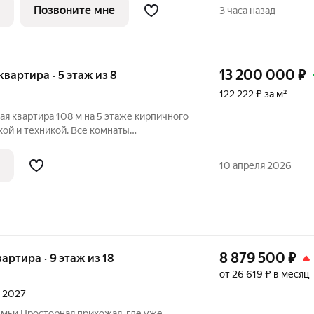
Позвоните мне
3 часа назад
изни в
13 200 000
₽
 квартира · 5 этаж из 8
122 222 ₽ за м²
я квартира 108 м на 5 этаже кирпичного
ой и техникой. Все комнаты
а две стороны во двор и на
ировка продумана для комфортной
10 апреля 2026
орный
8 879 500
₽
вартира · 9 этаж из 18
от 26 619 ₽ в месяц
л 2027
емьи Просторная прихожая, где уже