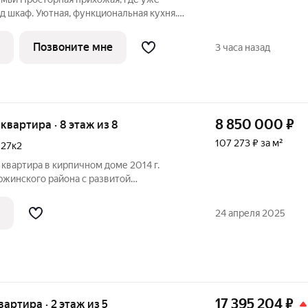
 шкаф. Уютная, функциональная кухня.
в одной из которых предусмотрена
 можно обустроить дополнительную зону
Позвоните мне
3 часа назад
8 850 000
₽
я квартира · 8 этаж из 8
107 273 ₽ за м²
,
27к2
 квартира в кирпичном доме 2014 г.
ржинского района с развитой
инский рынок , Дом пионеров, парк,
ие сады , бассейн. Рядом остановка
24 апреля 2025
17 395 204
₽
квартира · 2 этаж из 5