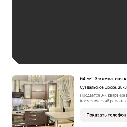
До 30 тыс. ₽
До 50 тыс. ₽
До 70 тыс. ₽
Больше 100 тыс. ₽
64 м² · 3-комнатная 
Суздальское шоссе
,
28к3
Продается 3-к. квартира 
Косметический ремонт, о
ламинат, новые трубы, с
частично в плитке, изол
Показать телефон