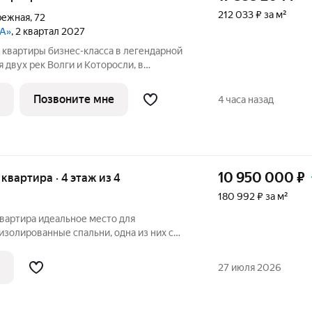
212 033 ₽ за м²
режная
,
72
ДА»
, 2 квартал 2027
 квартиры бизнес-класса в легендарной
и и Которосли, в
рного наследия Юнеско Церковь
ник 18 века. Проект граничит с
Позвоните мне
4 часа назад
10 950 000
₽
я квартира · 4 этаж из 4
180 992 ₽ за м²
ное место для
золированные спальни, одна из них с
ая гостиная площадью 22 м с
здают пространство для уюта и отдыха.
27 июля 2026
но,