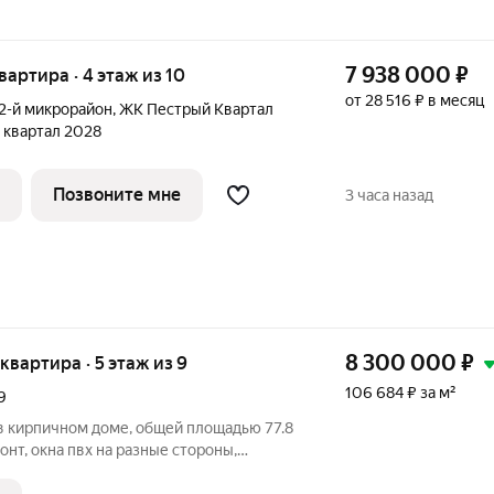
7 938 000
₽
квартира · 4 этаж из 10
от 28 516 ₽ в месяц
2-й микрорайон
,
ЖК Пестрый Квартал
3 квартал 2028
Позвоните мне
3 часа назад
8 300 000
₽
 квартира · 5 этаж из 9
106 684 ₽ за м²
9
 в кирпичном доме, общей площадью 77.8
онт, окна пвх на разные стороны,
 комнатах , на полу линолеум,