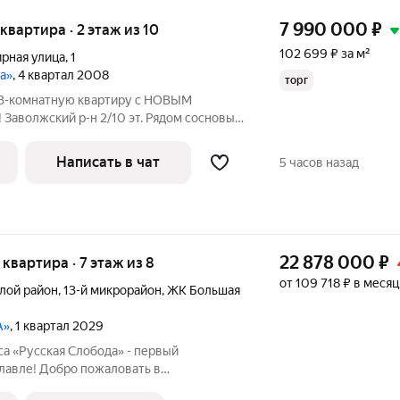
7 990 000
₽
 квартира · 2 этаж из 10
102 699 ₽ за м²
рная улица
,
1
да»
, 4 квартал 2008
торг
3-комнатную квартиру с НОВЫМ
н 2/10 эт. Рядом сосновый
ля тех, кто ценит комфорт и не хочет
Квартира полностью готова к заселению:
Написать в чат
5 часов назад
22 878 000
₽
я квартира · 7 этаж из 8
от 109 718 ₽ в месяц
лой район
,
13-й микрорайон
,
ЖК Большая
А»
, 1 квартал 2029
а «Русская Слобода» - первый
лавле! Добро пожаловать в
менная архитектура встречается с