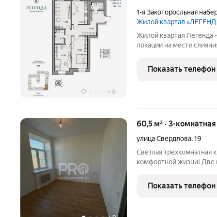
1-я Закоторосльная набе
Жилой квартал «ЛЕГЕН
Жилой квартал Легенда -
локации на месте слияния двух рек Волг
окружении объектов культу
Иоанна Златоуста и памят
Показать телефон
природным парком на
+
5
60,5 м² · 3-комнатна
улица Свердлова
,
19
Светлая трёхкомнатная квартира идеаль
комфортной жизни! Две и
гардеробной, и просторн
французским балконом со
Показать телефон
В ванной комнате есть ок