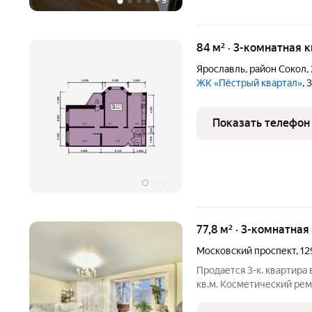
+
9
84 м² · 3-комнатная 
Ярославль
,
район Сокол
,
ЖК «Пёстрый квартал»
, 
Показать телефон
77,8 м² · 3-комнатная
Московский проспект
,
12
Продается 3-к. квартира
кв.м. Косметический рем
натяжные потолки в двух