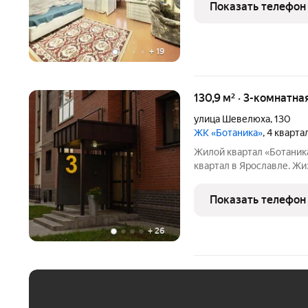
раздельный санузел, вс
Показать телефон
большой застекленный
+
19
130,9 м² · 3-комнатна
улица Шевелюха
,
130
ЖК «Ботаника»
, 4 кварт
Жилой квартал «Ботаник
квартал в Ярославле. Жизнь в «Ботан
пробежки в сосновом бор
города, современные ки
Показать телефон
приватная
+
26
ЕЖЕМЕСЯЧНЫЙ ПЛАТЁ