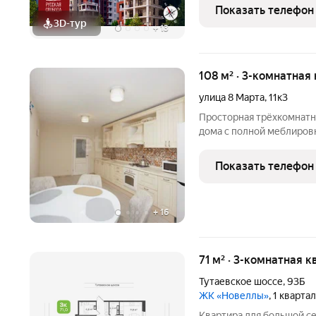
русской душой ЭКОквартал «Русская Слобода», формирующий
Показать телефон
среду нового качества ж
3D-тур
+
13
108 м² · 3-комнатная
улица 8 Марта
,
11к3
Просторная трёхкомнатна
дома с полной меблировк
изолированные, окна выходят н
противоположную. План
Показать телефон
жизни: отдельный прост
+
16
71 м² · 3-комнатная к
Тутаевское шоссе
,
93Б
ЖК «Новеллы»
, 1 кварта
Квартира для большой с