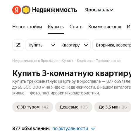
Ярославль
Новостройки
Купить
Снять
Коммерческая
И
Купить
Квартиру
Вторичка, новост
Недвижимость в Ярославле
Купить
Квартира
Трехкомнатные
Купить 3-комнатную квартиру
Купить трехкомнатную квартиру в Ярославле — 877 объявлен
до 55 500 000 ₽ на Яндекс Недвижимости. В нашем каталоге
жилье — фото, планировки и характеристики.
С 3D-туром
142
Дешевые
105
До 3,5 млн
26
877 объявлений:
по актуальности