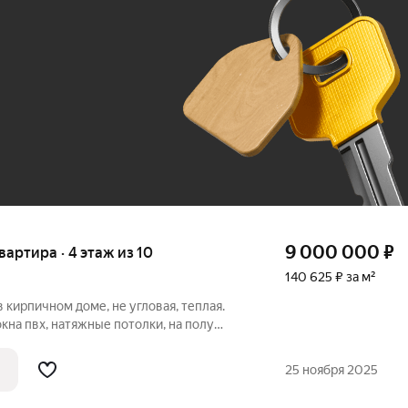
До 100 тыс. ₽
9 000 000
₽
квартира · 4 этаж из 10
140 625 ₽ за м²
в кирпичном доме, не угловая, теплая.
кна пвх, натяжные потолки, на полу
четчики на воду, раздельный санузел
ированные комнаты, просторная лоджия,
25 ноября 2025