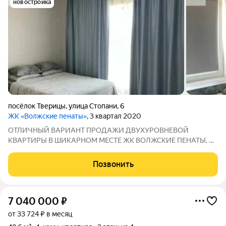
новостройка
посёлок Тверицы
,
улица Стопани
,
6
ЖК «Волжские пенаты»
, 3 квартал 2020
ОТЛИЧНЫЙ ВАРИАНТ ПРОДАЖИ ДВУХУРОВНЕВОЙ
КВАРТИРЫ В ШИКАРНОМ МЕСТЕ ЖК ВОЛЖСКИЕ ПЕНАТЫ, У
дома зеленая зона с красивыми туями и мангальной
зоной.Иван О КВАРТИРЕ: квартира светлая; теплая просторная
Позвонить
О ДОМЕ: блочный 2021 соседей не слышно Продаeтcя
7 040 000
₽
от 33 724 ₽ в месяц