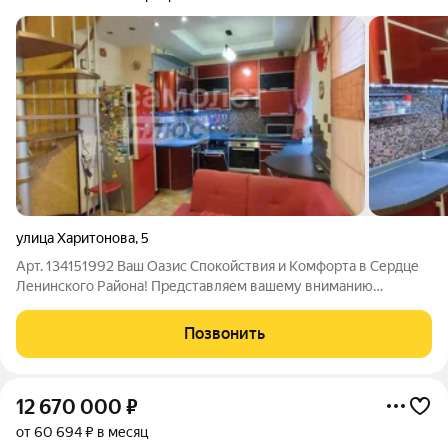
улица Харитонова
,
5
Арт. 134151992 Ваш Оазис Спокойствия и Комфорта в Сердце
Ленинского Района! Представляем вашему вниманию
эксклюзивное предложение трехкомнатная, двухуровневая
квартира, расположенная в добротном кирпичном доме
Позвонить
Ленинского района. Забудьте о сезонных
12 670 000
₽
от 60 694 ₽ в месяц