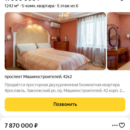
124,1 м²
5-комн. квартира
5 этаж из 6
проспект Машиностроителей
,
42к2
Продаётся просторная двухуровневая 5комнатная квартира
Ярославль, Заволжский рн, пр. Машиностроителей, 42 корп. 2.
Площадь 124,1 м, расположена на 5 и 6 этажах кирпичного дома
2003 года. Выполнен ремонт. Собственники готовы оставить
Позвонить
практически всю
7 870 000
₽