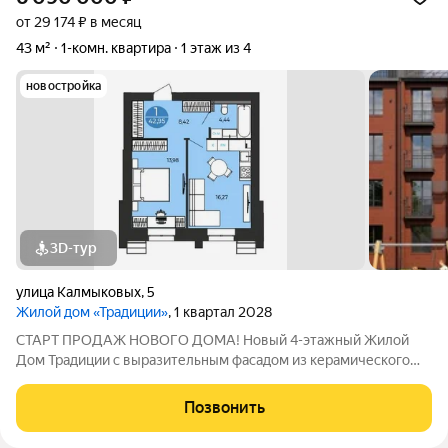
от 29 174 ₽ в месяц
43 м²
1-комн. квартира
1 этаж из 4
новостройка
3D-тур
улица Калмыковых
,
5
Жилой дом «Традиции»
, 1 квартал 2028
СТАРТ ПРОДАЖ НОВОГО ДОМА! Новый 4-этажный Жилой
Дом Традиции с выразительным фасадом из керамического
кирпича и панорамным остеклением, с индивидуальным
газовым отоплением и современными планировками,
Позвонить
расположен в богатом инфраструктурой