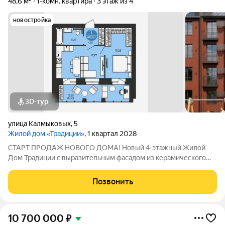
48,6 м²
1-комн. квартира
3 этаж из 4
новостройка
3D-тур
улица Калмыковых
,
5
Жилой дом «Традиции»
, 1 квартал 2028
СТАРТ ПРОДАЖ НОВОГО ДОМА! Новый 4-этажный Жилой
Дом Традиции с выразительным фасадом из керамического
кирпича и панорамным остеклением, с индивидуальным
газовым отоплением и современными планировками,
Позвонить
расположен в богатом инфраструктурой
10 700 000
₽