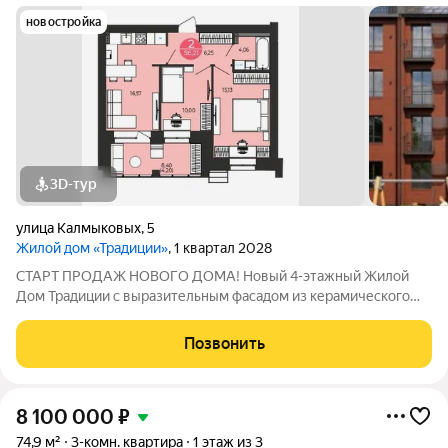
новостройка
3D-тур
улица Калмыковых
,
5
Жилой дом «Традиции»
, 1 квартал 2028
СТАРТ ПРОДАЖ НОВОГО ДОМА! Новый 4-этажный Жилой
Дом Традиции с выразительным фасадом из керамического
кирпича и панорамным остеклением, с индивидуальным
газовым отоплением и современными планировками,
Позвонить
расположен в богатом инфраструктурой
8 100 000
₽
74,9 м²
3-комн. квартира
1 этаж из 3