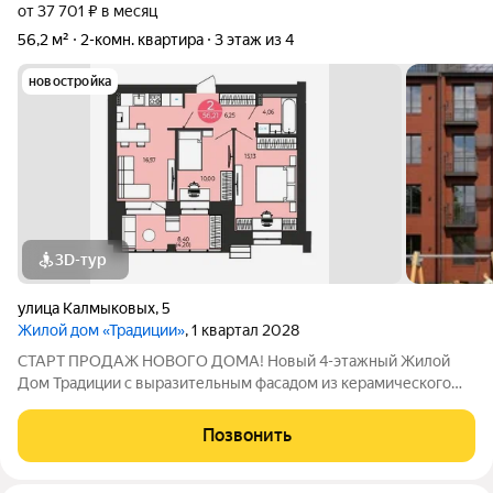
от 37 701 ₽ в месяц
56,2 м²
2-комн. квартира
3 этаж из 4
новостройка
3D-тур
улица Калмыковых
,
5
Жилой дом «Традиции»
, 1 квартал 2028
СТАРТ ПРОДАЖ НОВОГО ДОМА! Новый 4-этажный Жилой
Дом Традиции с выразительным фасадом из керамического
кирпича и панорамным остеклением, с индивидуальным
газовым отоплением и современными планировками,
Позвонить
расположен в богатом инфраструктурой