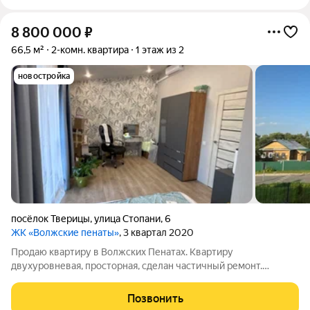
8 800 000
₽
66,5 м²
2-комн. квартира
1 этаж из 2
новостройка
посёлок Тверицы
,
улица Стопани
,
6
ЖК «Волжские пенаты»
, 3 квартал 2020
Продаю квартиру в Волжских Пенатах. Квартиру
двухуровневая, просторная, сделан частичный ремонт.
Запланирован второй санузел на втором этаже. Квартира
угловая, с окнами с боковой стороны , земельным участком и
Позвонить
парковочным местом. В квартире газовая