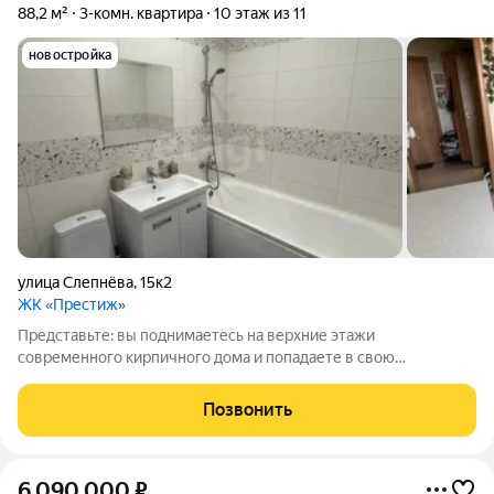
88,2 м²
3-комн. квартира
10 этаж из 11
новостройка
улица Слепнёва
,
15к2
ЖК «Престиж»
Представьте: вы поднимаетесь на верхние этажи
современного кирпичного дома и попадаете в свою
собственную двухуровневую крепость просторную, светлую
и невероятно уютную 3комнатную квартиру в Ярославле.
Позвонить
Именно такое пространство ждёт вас по адресу:
6 090 000
₽