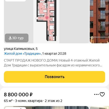
3D-тур
улица Калмыковых
,
5
Жилой дом «Традиции»
, 1 квартал 2028
СТАРТ ПРОДАЖ НОВОГО ДОМА! Новый 4-этажный Жилой
Дом Традиции с выразительным фасадом из керамического
кирпича и панорамным остеклением, с индивидуальным
газовым отоплением и современными планировками,
Позвонить
расположен в богатом инфраструктурой
8 800 000
₽
65 м²
3-комн. квартира
2 этаж из 2