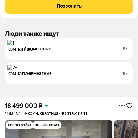
газовым отоплением и современными планировками,
Позвонить
расположен в богатом инфраструктурой
Люди также ищут
1-комнатные
19
2-комнатные
16
18 499 000
₽
118,6 м²
4-комн. квартира
10 этаж из 11
новостройка
онлайн показ