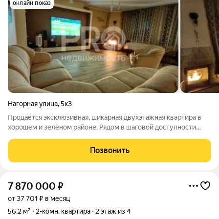
онлайн показ
Нагорная улица
,
5к3
Продаётся эксклюзивная, шикарная двухэтажная квартира в
хорошем и зелёном районе. Рядом в шаговой доступности
школы и детские сады, остановки автотранспорта, а до
исторического центра Ярославля можно доехать за 5 минут.
Позвонить
Вблизи расположены парки и
7 870 000
₽
от 37 701 ₽ в месяц
56,2 м²
2-комн. квартира
2 этаж из 4