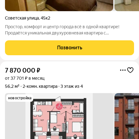
Советская улица
,
45к2
Простор, комфорт и центр города всё в одной квартире!
Продаётся уникальная двухуровневая квартира с
индивидуальным газовым отоплением в доме всего на 6
квартир (по 2 на этаже максимум приватности и тишины). 1-й
Позвонить
уровень (116 м): кухня-мечта
7 870 000
₽
от 37 701 ₽ в месяц
56,2 м²
2-комн. квартира
3 этаж из 4
новостройка