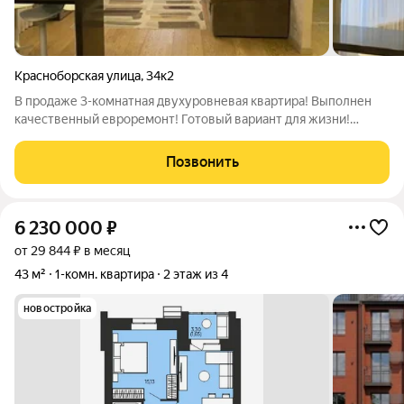
Красноборская улица
,
34к2
В продаже 3-комнатная двухуровневая квартира! Выполнен
качественный евроремонт! Готовый вариант для жизни!
Адрес: г. Ярославль, ул. Красноборская 34, к.2 О квартире:
Высота потолков 2.7! Выполнен качественный Евроремонт: 3
Позвонить
раздельные комнаты, 2
6 230 000
₽
от 29 844 ₽ в месяц
43 м²
1-комн. квартира
2 этаж из 4
новостройка