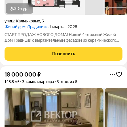
3D-тур
улица Калмыковых
,
5
Жилой дом «Традиции»
, 1 квартал 2028
СТАРТ ПРОДАЖ НОВОГО ДОМА! Новый 4-этажный Жилой
Дом Традиции с выразительным фасадом из керамического
кирпича и панорамным остеклением, с индивидуальным
газовым отоплением и современными планировками,
Позвонить
расположен в богатом инфраструктурой
18 000 000
₽
148,8 м²
3-комн. квартира
5 этаж из 6