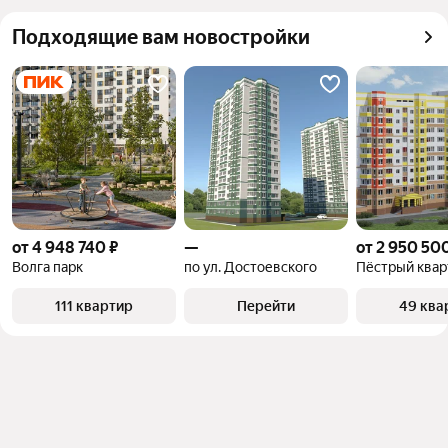
можете отсортировать результаты по стоимости 
объект
квадратного метра или площади
Подходящие вам новостройки
от 4 948 740 ₽
—
от 2 950 50
Волга парк
по ул. Достоевского
Пёстрый квар
111 квартир
Перейти
49 ква