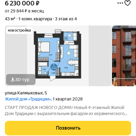
6 230 000
₽
от 29 844 ₽ в месяц
43 м²
1-комн. квартира
3 этаж из 4
новостройка
3D-тур
улица Калмыковых
,
5
Жилой дом «Традиции»
, 1 квартал 2028
СТАРТ ПРОДАЖ НОВОГО ДОМА! Новый 4-этажный Жилой
Дом Традиции с выразительным фасадом из керамического
кирпича и панорамным остеклением, с индивидуальным
газовым отоплением и современными планировками,
Позвонить
расположен в богатом инфраструктурой