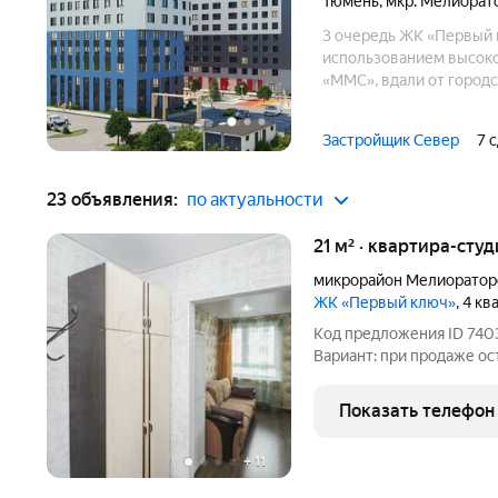
Тюмень
,
мкр. Мелиорат
3 очередь ЖК «Первый 
использованием высоко
«ММС», вдали от городс
Современный архитекту
благоустроенный закрыт
Застройщик Север
7 
23 объявления:
по актуальности
21 м² · квартира-студ
микрорайон Мелиоратор
ЖК «Первый ключ»
, 4 к
Код предложения ID 740
Вариант: при продаже ост
закрытая территория дв
газовая котельная. При
Показать телефон
игровыми площадками с
+
11