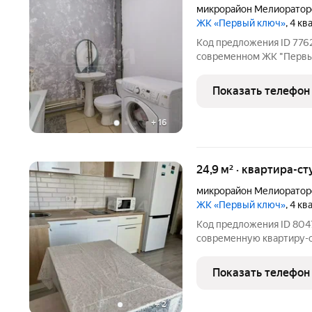
микрорайон Мелиоратор
ЖК «Первый ключ»
, 4 к
Код предложения ID 7762
современном ЖК "Первый
планировкой и функцион
остается полностью обо
Показать телефон
и встроенной
+
16
24,9 м² · квартира-ст
микрорайон Мелиоратор
ЖК «Первый ключ»
, 4 к
Код предложения ID 80
современную квартиру-
комплексе в экологичес
отличается светлым и п
Показать телефон
ключевых преимуществ 
+
2