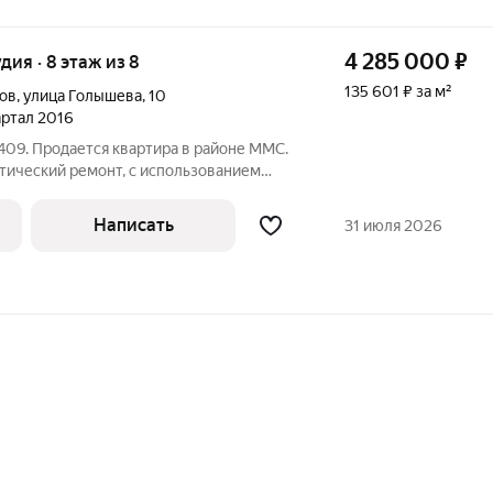
4 285 000
₽
удия · 8 этаж из 8
135 601 ₽ за м²
ов
,
улица Голышева
,
10
вартал 2016
409. Продается квартира в районе ММС.
тический ремонт, с использованием
, установлена новая сантехника,
фон. В прихожей шкаф-купе. Удобная
Написать
31 июля 2026