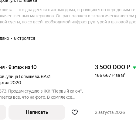
оров
,
ул. Голышева
ключ» — это два десятиэтажных дома, строящихся по передовым те
качественных материалов. Он расположен в экологически чистом 
кой суеты, но со всей необходимой инфраструктурой в шаговой дос
рный облик, яркий фасад, просторная парковка, широкий выбор пла
ый двор, а также доступная цена.
сдано
8 строятся
3 500 000
₽
ия · 9 этаж из 10
166 667 ₽ за м²
ов
,
улица Голышева
,
6Ак1
вартал 2020
373. Продам студию в ЖК "Первый ключ".
ается все, что на фото. В комплексе
ора, видеонаблюдение, автономная
домовая территория оборудована
Написать
2 августа 2026