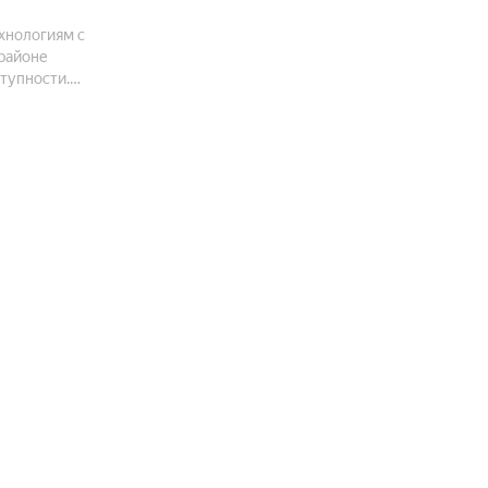
хнологиям с
районе
тупности.
нировок,