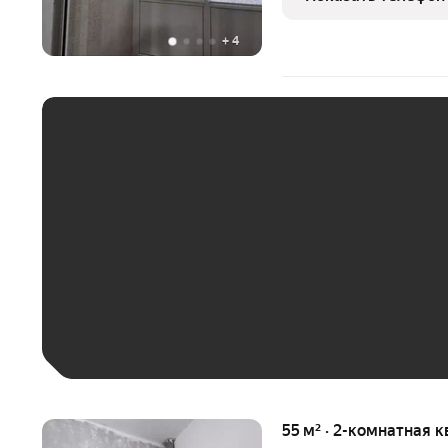
прекрасный
+
4
ЕЖЕМЕСЯЧНЫЙ ПЛАТЁ
До 30 тыс. ₽
До 50 тыс. ₽
До 70 тыс. ₽
Больше 100 тыс. ₽
55 м² · 2-комнатная к