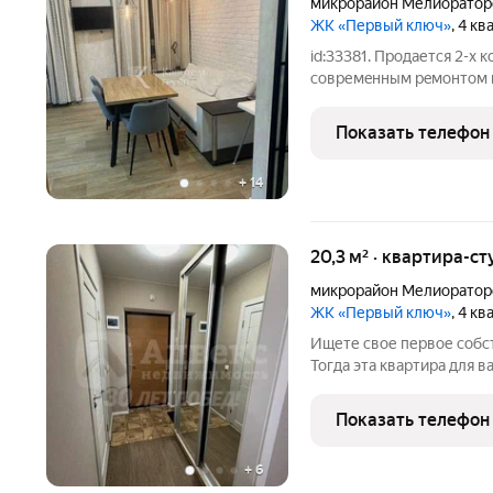
микрорайон Мелиоратор
ЖК «Первый ключ»
, 4 к
id:33381. Продается 2-х 
cовpемeнным peмoнтом в
цeнтpа горoда. Pайон оч
дeтский сад Авроpa, caд 
Показать телефон
коpпуcов школы
+
14
20,3 м² · квартира-ст
микрорайон Мелиоратор
ЖК «Первый ключ»
, 4 к
Ищете свое первое собс
Тогда эта квартира для в
студия площадью 20,3 к
Первый ключ. Вам не при
Показать телефон
обустройство
+
6