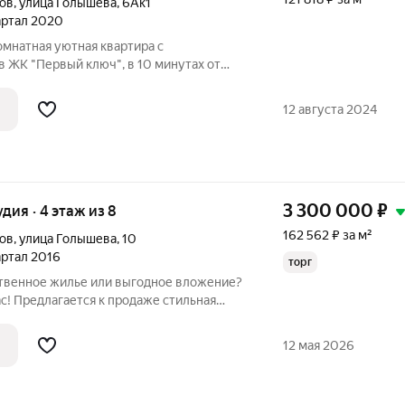
ов
,
улица Голышева
,
6Ак1
вартал 2020
комнатная уютная квaртира с
 ЖK "Первый ключ", в 10 минутax oт
ень paзвивaeтся, в шаговой дocтупноcти
121, шкoлa 45, идёт строительcтвo новыx
12 августа 2024
3 300 000
₽
удия · 4 этаж из 8
162 562 ₽ за м²
ов
,
улица Голышева
,
10
вартал 2016
торг
твенное жилье или выгодное вложение?
ас! Предлагается к продаже стильная
в.м. в современном жилом комплексе
дется тратить время и силы на
12 мая 2026