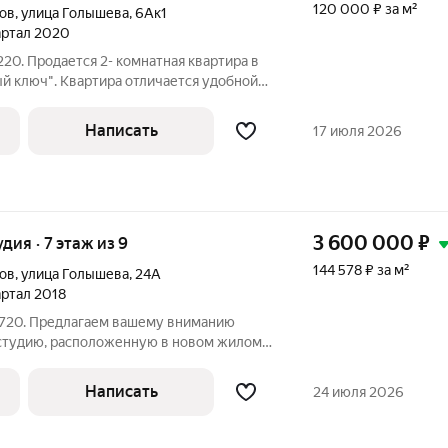
120 000 ₽ за м²
ов
,
улица Голышева
,
6Ак1
вартал 2020
20. Продается 2- комнатная квартира в
 ключ". Квартира отличается удобной
альным пространством. При продаже
рудованная кухня с кухонным гарнитуром
Написать
17 июля 2026
3 600 000
₽
удия · 7 этаж из 9
144 578 ₽ за м²
ов
,
улица Голышева
,
24А
вартал 2018
4720. Предлагаем вашему вниманию
студию, расположенную в новом жилом
ки чистом районе Тюмени. Квартира
росторным интерьером. Одним из
Написать
24 июля 2026
этого