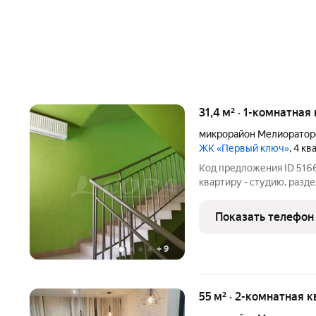
31,4 м² · 1-комнатная
микрорайон Мелиоратор
ЖК «Первый ключ»
, 4 к
Код предложения ID 51
квартиру - студию, разд
"Первый Ключ". Выполнен
Балкон застеклен (теплы
Показать телефон
парковка для
+
9
55 м² · 2-комнатная 