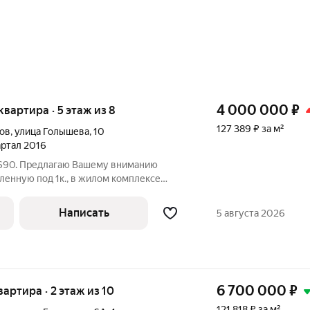
4 000 000
₽
 квартира · 5 этаж из 8
127 389 ₽ за м²
ов
,
улица Голышева
,
10
вартал 2016
6690. Предлагаю Вашему вниманию
еленную под 1к., в жилом комплексе
 частичный ремонт, санузел в кафеле.
й). Закрытый двор, детская площадка,
Написать
5 августа 2026
6 700 000
₽
квартира · 2 этаж из 10
121 818 ₽ за м²