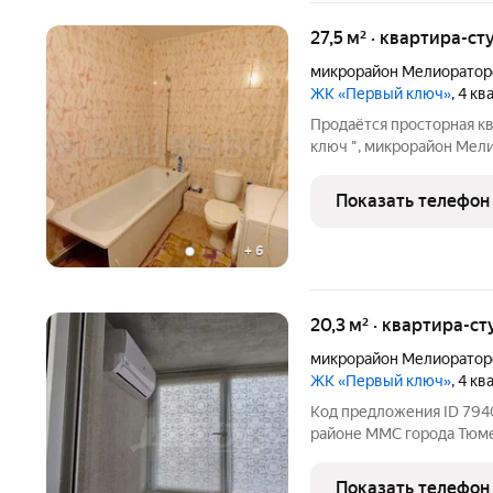
27,5 м² · квартира-ст
микрорайон Мелиоратор
ЖК «Первый ключ»
, 4 к
Продаётся просторная кв
ключ ", микрорайон Мели
Голышева, д. 10. Кварти
площадь - 27,5 м2. Выпо
Показать телефон
потолок,
+
6
20,3 м² · квартира-ст
микрорайон Мелиоратор
ЖК «Первый ключ»
, 4 к
Код предложения ID 7940
районе ММС города Тюме
ремонт в светлых тонах,
Квартира имеет простор
Показать телефон