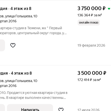
3 750 000
₽
удия · 4 этаж из 8
136 364 ₽ за м²
ов
,
улица Голышева
,
10
вартал 2016
онлайн показ
артира-студия в Тюмени, жк " Первый
ораторов, центральный округ города, ул.
ра расположена на 4 этаже. Общая
лнен косметический ремонт: натяжной
19 февраля 2026
3 500 000
₽
удия · 4 этаж из 8
172 414 ₽ за м²
ов
,
улица Голышева
,
10
вартал 2016
10. Продается уютная квартира-студия в
нь. В квартире выполнен качественный
 создающий атмосферу тепла и комфорта.
ную лоджию, с которой открывается
Написать
17 июля 2026