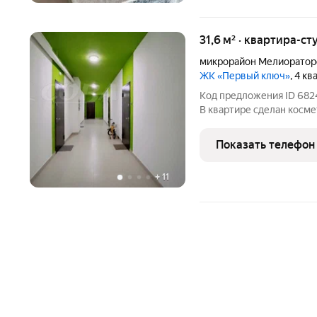
31,6 м² · квартира-ст
микрорайон Мелиоратор
ЖК «Первый ключ»
, 4 к
Код предложения ID 682
В квартире сделан косме
качественных материалов
кондиционер, видеодомо
Показать телефон
транспортная
+
11