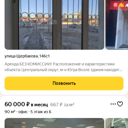
улица Щербакова
,
146с1
Аренда БЕЗ КОМИССИИ! Расположение и характеристики
объекта: Центральный округ, м-н Югра Возле здания находится
общедоступная бесплатная парковка Высокий автомобильный
трафик ПЛОЩАДЬ: 35 КВ.М отдельный вход 1 этаж Высота
Позвонить
потолка 3м Коммунальные
60 000
₽
в месяц
667 ₽ за м²
90 м²
офис
5 этаж из 6