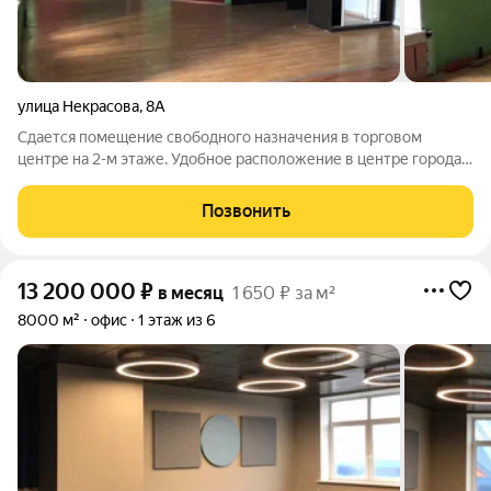
улица Некрасова
,
8А
Сдается помещение свободного назначения в торговом
центре на 2-м этаже. Удобное расположение в центре города,
удобная транспортная развязка и высокая проходимость.
Общая площадь 70 м2, есть возможность уменьшить или
Позвонить
увеличить площадь при
13 200 000
₽
в месяц
1 650 ₽ за м²
8000 м²
офис
1 этаж из 6