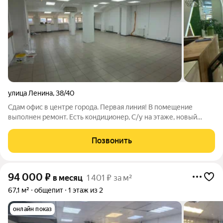
улица Ленина
,
38/40
Сдам офис в центре города. Первая линия! В помещение
выполнен ремонт. Есть кондиционер, С/у на этаже, новый
лифт. Охрана, проходная система. Возможен вариант оплаты
на первые пол года 60т.р./м, далее 75т.р./м. + комунальные
Позвонить
платежи. По всем вопросам
94 000
₽
в месяц
1 401 ₽ за м²
67,1 м²
общепит
1 этаж из 2
онлайн показ