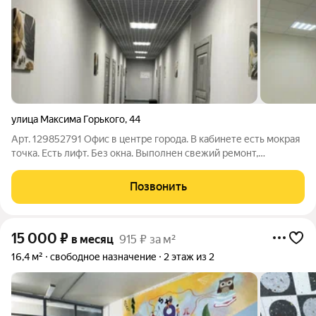
улица Максима Горького
,
44
Арт. 129852791 Офис в центре города. В кабинете есть мокрая
точка. Есть лифт. Без окна. Выполнен свежий ремонт,
отдельное помещение серверной Охрана, видеонаблюдение,
вентиляция и кондиционирование, интернет Wi-Fi и
Позвонить
проводной. Возможна регистрация
15 000
₽
в месяц
915 ₽ за м²
16,4 м²
свободное назначение
2 этаж из 2