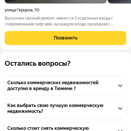
улица Герцена
,
70
Выполнен свежий ремонт, имеются 3 отдельных входа с
современными лифтами, на каждом входе проходная с
системой СКУД, система пожарной сигнализации,
пожаротушения, охранная система, на каждом этаже имеется
Позвонить
3 серверных комнаты, на подземном этаже 94
Остались вопросы?
Сколько коммерческих недвижимостей
доступно в аренду в Тюмени ?
На Яндекс Недвижимости в Тюмени доступно в 
аренду 3,4 тыс коммерческих недвижимостей, из 
Как выбрать свою лучшую коммерческую
недвижимость?
них 18 объявлений от собственников, 3195 
объявлений от агентств, 174 объявления от 
Чтобы снять коммерческую недвижимость, 
застройщиков
воспользуйтесь удобными фильтрами и 
Сколько стоит снять коммерческую