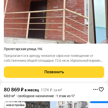
Пролетарская улица
,
116
Предлагается в аренду нежилое офисное помещение от
собственника общей площадью 72,6 кв.м. Идеальный вариант
для комфортной работы: помещение с отдельным входом на 1
этаже жилого дома, полностью готово к эксплуатации.
Позвонить
Основные преимущества: В
80 869
₽
в месяц
1 174 ₽ за м²
68,9 м²
свободное назначение
1 этаж из 17
новостройка