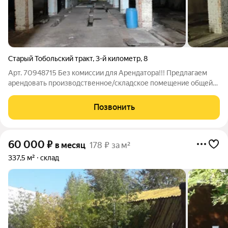
Старый Тобольский тракт
,
3-й километр
,
8
Арт. 70948715 Без комиссии для Арендатора!!! Предлагаем
арендовать производственное/складское помещение общей
площадью 485м2!!! Здание находится на 3-м километре
Старотобольского тракта, на первой линии! Здание находится
Позвонить
в 30 метрах от тракта,
60 000
₽
в месяц
178 ₽ за м²
337,5 м²
склад