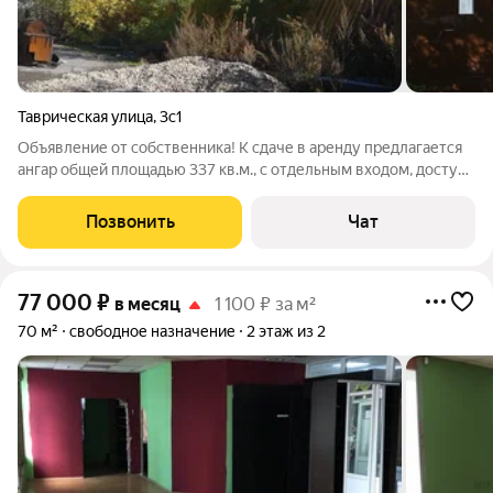
Таврическая улица
,
3с1
Объявление от собственника! К сдаче в аренду предлагается
ангар общей площадью 337 кв.м., с отдельным входом, доступ
свободный, целевое назначение: склад, свободное
назначение, наличие парковочных мест не менее 10. Развитая
Позвонить
Чат
инфраструктура .
77 000
₽
в месяц
1 100 ₽ за м²
70 м²
свободное назначение
2 этаж из 2