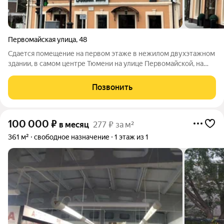
Первомайская улица
,
48
Сдается помещение на первом этаже в нежилом двухэтажном
здании, в самом центре Тюмени на улице Первомайской, на
первой линии. Подходит под кафе-ресторан, пекарню,
кондитерскую, лаунж-бар, аптеку. Имеет многолетнюю
Позвонить
"гастрономическую историю", успешно
100 000
₽
в месяц
277 ₽ за м²
361 м²
свободное назначение
1 этаж из 1