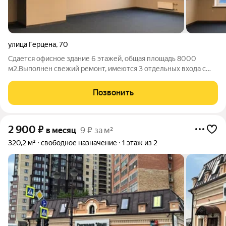
улица Герцена
,
70
Сдается офисное здание 6 этажей, общая площадь 8000
м2.Выполнен свежий ремонт, имеются 3 отдельных входа с
современными лифтами, на каждом входе проходная с
системой СКУД, система пожарной сигнализации,
Позвонить
пожаротушения, охранная система, на каждом
2 900
₽
в месяц
9 ₽ за м²
320,2 м²
свободное назначение
1 этаж из 2