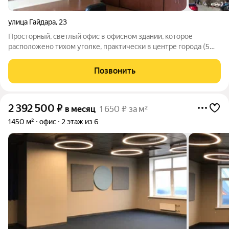
улица Гайдара
,
23
Просторный, светлый офис в офисном здании, которое
расположено тихом уголке, практически в центре города (5
мин до центра) со своей парковкой. На входе установлен
СКУД, сидит охранник, высокие потолки, имеется мебель,
Позвонить
удобная транспортная развязка.На
2 392 500
₽
в месяц
1 650 ₽ за м²
1450 м²
офис
2 этаж из 6