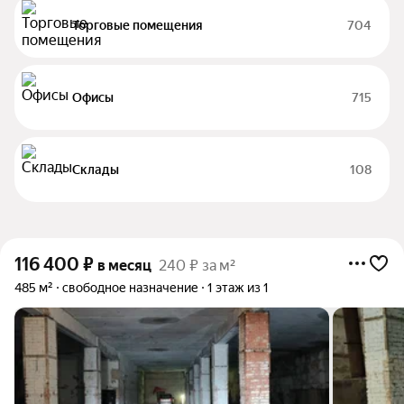
Торговые помещения
704
Офисы
715
Склады
108
116 400
₽
в месяц
240 ₽ за м²
485 м²
свободное назначение
1 этаж из 1