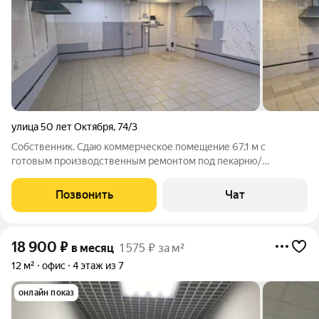
улица 50 лет Октября
,
74/3
Собственник. Сдаю коммерческое помещение 67,1 м с
готовым производственным ремонтом под пекарню/
кулинарию/пиццерию/кондитерскую заезжайте и работайте.
Что уже сделано (2024 год, под пекарню по всем ГОСТам):
Позвонить
Чат
производственная зона в металлических
18 900
₽
в месяц
1 575 ₽ за м²
12 м²
офис
4 этаж из 7
онлайн показ