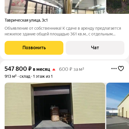
Таврическая улица
,
3с1
Объявление от собственника! К сдаче в аренду предлагается
нежилое здание общей площадью 361 кв.м., с отдельным
входом, доступ свободный, целевое назначение:
торговое,склад, свободное назначение, наличие парковочных
Позвонить
Чат
мест не менее 10. Развитая
547 800
₽
в месяц
600 ₽ за м²
913 м²
склад
1 этаж из 1