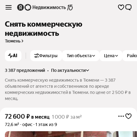
Снять коммерческую
недвижимость
Тюмень
AI
Фильтры
Тип объекта
Цена
Рай
3 387 предложений
•
по актуальности
Снять коммерческую недвижимость в Тюмени — 3 387
объявлений от агентств и собственников по аренде
коммерческих недвижимостей в Тюмени. по цене от 2 500 ₽ в
месяц.
72 600
₽
в месяц
1 000 ₽ за м²
72,6 м²
офис
1 этаж из 9