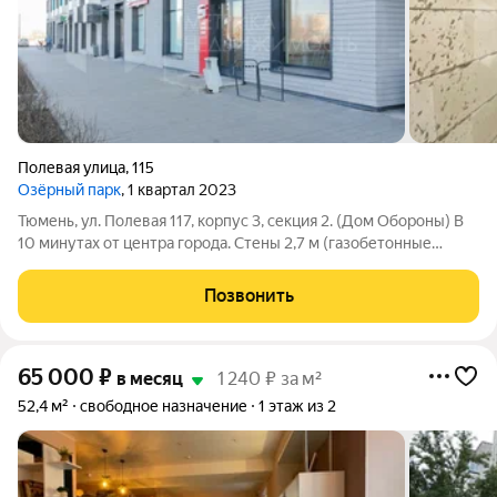
Полевая улица
,
115
Озёрный парк
, 1 квартал 2023
Тюмень, ул. Полевая 117, корпус 3, секция 2. (Дом Обороны) В
10 минутах от центра города. Стены 2,7 м (газобетонные
блоки) Отделка черновая (см. фото) Дополнительные
характеристики: Круглосуточный доступ 24/7 Удобное
Позвонить
расположение кладовой
65 000
₽
в месяц
1 240 ₽ за м²
52,4 м²
свободное назначение
1 этаж из 2