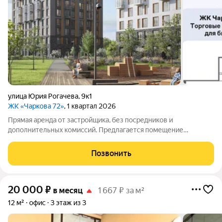
улица Юрия Рогачева
,
9к1
ЖК «Чаркова 72»
, 1 квартал 2026
Прямая аренда от застройщика, без посредников и
дополнительных комиссий. Предлагается помещение
свободного назначения на 1-м этаже современного жилого
комплекса "Чаркова 72". Потенциальная аудитория района:11
Позвонить
000 человек. Технические характеристики
20 000
₽
в месяц
1 667 ₽ за м²
12 м²
офис
3 этаж из 3