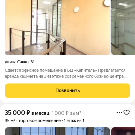
улица Сакко
,
31
Сдаётся офисное помещение в БЦ «Капиталъ» Предлагается
аренда кабинета на 3-м этаже современного бизнес-центра,
расположенного в самом сердце Тюмени. На 1,2 этаже
находится банк. Характеристики помещений: Площадь: 12 м.
Позвонить
Планировка: кабинетная.
35 000
₽
в месяц
1 000 ₽ за м²
35 м²
торговое помещение
1 этаж из 1