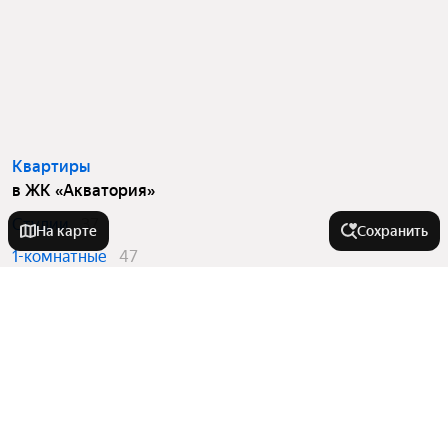
Квартиры
в ЖК «Акватория»
Студии
37
На карте
Сохранить
1-комнатные
47
2-комнатные
54
3-комнатные
34
Вторичный рынок
в ЖК «Акватория»
Студии
37