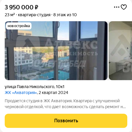
3 950 000
₽
23 м²
квартира-студия
8 этаж из 10
новостройка
улица Павла Никольского
,
10к1
ЖК «Акватория»
, 2 квартал 2024
Продается студия в ЖК Акватория. Квартира с улучшенной
черновой отделкой, что дает возможность сделать ремонт на
своей вкус. Окна выходят во двор. Панорамное остекление.
видеонаблюдение. Закрытая территория. Большая парковка,
Позвонить
детская площадка. Район