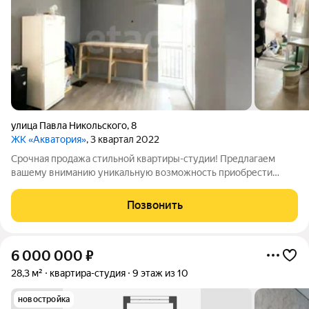
улица Павла Никольского
,
8
ЖК «Акватория»
, 3 квартал 2022
Срочная продажа стильной квартиры-студии! Предлагаем
вашему вниманию уникальную возможность приобрести
квартиру-студию с незавершенным ремонтом (60%)Это
идеальный вариант для тех, кто ценит комфорт и современный
Позвонить
стиль! Квартира расположена в новом
6 000 000
₽
28,3 м²
квартира-студия
9 этаж из 10
новостройка