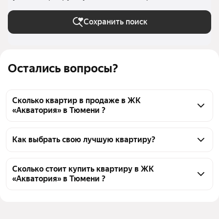
Сохранить поиск
Остались вопросы?
Сколько квартир в продаже в ЖК
«Акватория» в Тюмени ?
На Яндекс Недвижимости в продаже в ЖК 
«Акватория» в Тюмени 40 квартир, из них 40 
Как выбрать свою лучшую квартиру?
объявлений от агентств
Чтобы купить квартиру - студию в ЖК «Акватория», 
воспользуйтесь тепловой картой для оценки 
Сколько стоит купить квартиру в ЖК
«Акватория» в Тюмени ?
инфраструктуры и транспортной доступности в 
выбранном районе в ЖК «Акватория» в Тюмени
Цена за 
129 129 — 240 513 ₽
Для легкого выбора подходящей квартиры в 
квадратный метр