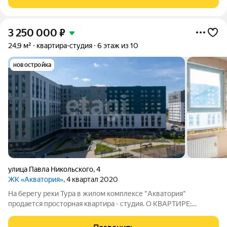
территория. Развитая
3 250 000
₽
24,9 м²
квартира-студия
6 этаж из 10
новостройка
улица Павла Никольского
,
4
ЖК «Акватория»
, 4 квартал 2020
На берегу реки Тура в жилом комплексе "Акватория"
продается просторная квартира - студия. О КВАРТИРЕ:
Квартира в улучшенной черновой отделке. Грамотная
планировка - большая комната с двумя окнами, что позволяет