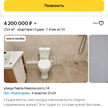
Квартира очень светлая: окна на юг, увеличенные окна и
Позвонить
высокие потолки. Планировка
4 200 000
₽
23,5 м²
квартира-студия
1 этаж из 10
новостройка
улица Павла Никольского
,
14
ЖК «Акватория»
, 4 квартал 2024
Студия мечты: свет, воздух и безопасность! Ищете
современное жилье? Эта студия то, что вам нужно! Высокие