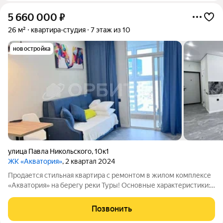
5 660 000
₽
26 м²
квартира-студия
7 этаж из 10
новостройка
улица Павла Никольского
,
10к1
ЖК «Акватория»
, 2 квартал 2024
Продается стильная квартира с ремонтом в жилом комплексе
«Акватория» на берегу реки Туры! Основные характеристики:
Площадь: Планировка: студия с большой и светлой лоджией.
Санузел: Совмещенный. Статус: В квартире никто не жил
Позвонить
въезжайте и