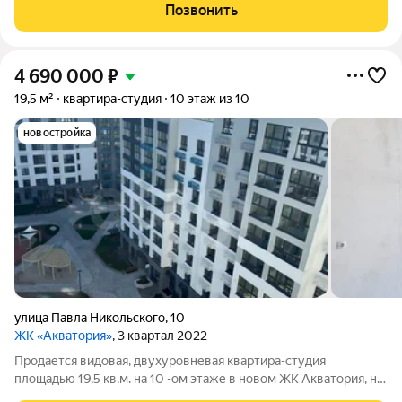
готова к заселению. Студи находится на удобном третьем
Позвонить
этаже, входы в подъезды "без
4 690 000
₽
19,5 м²
квартира-студия
10 этаж из 10
новостройка
улица Павла Никольского
,
10
ЖК «Акватория»
, 3 квартал 2022
Продается видовая, двухуровневая квартира-студия
площадью 19,5 кв.м. на 10 -ом этаже в новом ЖК Акватория, на
берегу Туры. Высота потолков 4,3 м. Квартира в улучшенной