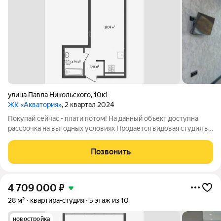
улица Павла Никольского
,
10к1
ЖК «Акватория»
, 2 квартал 2024
Покупай сейчас - плати потом! На данный объект доступна
рассрочка на выгодных условиях Продается видовая студия в
жилом комплексе «Акватория»! Этаж: 9 современный жк
видовая квартира Ремонт: Дизайнерский, выполнен с
Позвонить
использованием качественных
4 709 000
₽
28 м²
квартира-студия
5 этаж из 10
новостройка