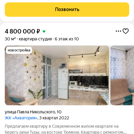
комплексе Акватория. Жилой комплекс расположен в
экологически чистом месте. Рядом лес и озеро.Дома
Позвонить
возведены в тихом месте,при этом
4 800 000
₽
30 м²
квартира-студия
6 этаж из 10
новостройка
улица Павла Никольского
,
10
ЖК «Акватория»
, 3 квартал 2022
Предлагаем квартиру в Современном жилом квартале на
берегу реки Туры, на востоке Тюмени. Квартира с ремонтом,