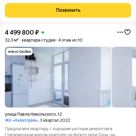
потолки 3.4 м забудьте о давящих стенах. Большие окна
максимум света и энергии. Рядом река лучшие прогулки в
Позвонить
минуте от дома. Закрытый ЖК:
4 499 800
₽
32,3 м²
квартира-студия
4 этаж из 10
новостройка
улица Павла Никольского
,
12
ЖК «Акватория»
, 3 квартал 2022
Предлагаем квартиру с хорошим уютным ремонтом в
Современном жилом квартале на берегу реки Туры, на