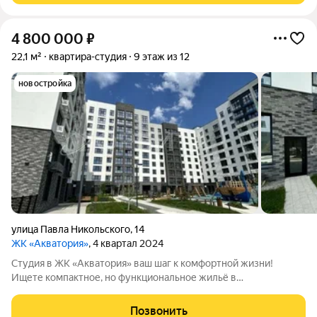
4 800 000
₽
22,1 м²
квартира-студия
9 этаж из 12
новостройка
улица Павла Никольского
,
14
ЖК «Акватория»
, 4 квартал 2024
Студия в ЖК «Акватория» ваш шаг к комфортной жизни!
Ищете компактное, но функциональное жильё в
перспективном районе? Студия в «Акватории» идеальное
решение! Эргономичная планировка. Много света. Закрытая
Позвонить