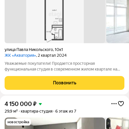
улица Павла Никольского
,
10к1
ЖК «Акватория»
, 2 квартал 2024
Уважаемые покупатели! Продается просторная
функциональная студия в современном жилом квартале на
берегу реки Туры, ЖК Акватория. Студия правильной формы.
Это немаловажный фактор для правильного зонирования
Позвонить
пространства. Есть витражная лоджия, которая
4 150 000
₽
29,9 м²
квартира-студия
6 этаж из 7
новостройка