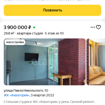
востоке Тюмени. Квартира с ремонтом. Живописные виды,
отличная транспортная доступность, благоприятная экология
Позвонить
жилого комплекса Вас очень порадуют.
3 900 000
₽
29,8 м²
квартира-студия
5 этаж из 10
новостройка
улица Павла Никольского
,
10
ЖК «Акватория»
, 3 квартал 2022
Стильная студия в ЖК «Акватория» у реки. Свежий ремонт,