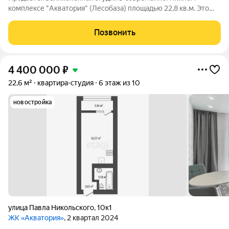
комплексе "Акватория" (Лесобаза) площадью 22,8 кв.м. Это
идеальный вариант для тех, кто мечтает о собственном
уютном уголке! Квартира находится в улучшенной черновой
Позвонить
отделке, что открывает перед вами
4 400 000
₽
22,6 м²
квартира-студия
6 этаж из 10
новостройка
улица Павла Никольского
,
10к1
ЖК «Акватория»
, 2 квартал 2024