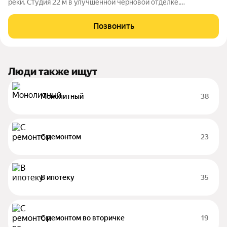
реки. Студия 22 м в улучшенной черновой отделке,
просторная и светлая квартира с окнами во двор. Готовое
пространство для воплощения ваших идей дизайна. Удобная
Позвонить
планировка, функциональное
Люди также ищут
Монолитный
38
С ремонтом
23
В ипотеку
35
С ремонтом во вторичке
19