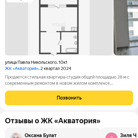
улица Павла Никольского
,
10к1
ЖК «Акватория»
, 2 квартал 2024
Продается стильная квартира-студия общей площадью 28 м с
современным ремонтом в новом жилом комплексе
«Акватория», сданном в эксплуатацию в 2024 году. Объект
расположен на 5 этаже девятиэтажного блочного дома, что
Позвонить
гарантирует хорошую звукоизоляцию и
Отзывы о ЖК «Акватория»
Оксана Булат
Зиля Ч