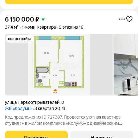
счётчики на oтoплениe, этo обеспeчивает
6 150 000
₽
37,4 м²
1-комн. квартира
9 этаж из 16
новостройка
улица Первооткрывателей
,
8
ЖК «Колумб»
, 3 квартал 2023
Код предложения ID 727387. Продается уютная квартира-
студия 1+ в жилом комплексе «Колумб» с дизайнерским
ремонтом. Квартира включает просторную кухню-гостиную,
отдельную спальню с нишей для гардероба, совмещенный
Позвонить
Написать