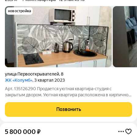
новостройка
улица Первооткрывателей
,
8
ЖК «Колумб»
, 3 квартал 2023
Арт. 135126290 Продается уютная квартира-студия с
закрытым двором. Уютная квартира расположена в кирпичном
доме жилого комплекса "Колумб" на Московском тракте. В
квартире-студии сделан свежий ремонт, благодаря чему
Позвонить
новым владельцам не потребуется
5 800 000
₽