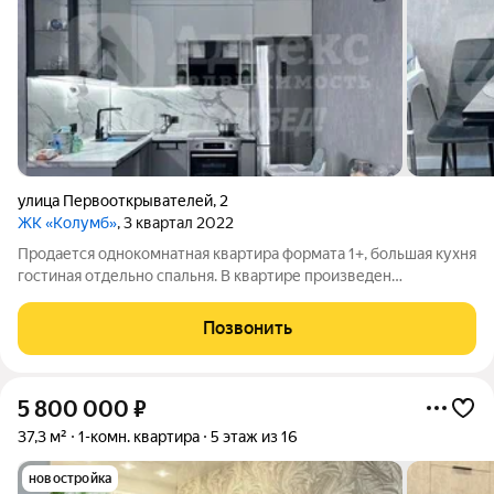
улица Первооткрывателей
,
2
ЖК «Колумб»
, 3 квартал 2022
Продается однокомнатная квартира формата 1+, большая кухня
гостиная отдельно спальня. В квартире произведен
современный ремонт из качественных материалов. При
продаже остается встроенная кухня с техникой (кроме
Позвонить
холодильника), и встроенные шкафы в
5 800 000
₽
37,3 м²
1-комн. квартира
5 этаж из 16
новостройка