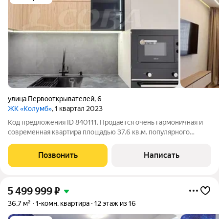
улица Первооткрывателей
,
6
ЖК «Колумб»
, 1 квартал 2023
Код предложения ID 840111. Продается очень гармоничная и
современная квартира площадью 37.6 кв.м. популярного
формата 1+ на 8 этаже монолитно-каркасного дома в новом
современном комплексе ЖК "Колумб".Планировка: кухня-
Позвонить
Написать
гостиная просторная , площадью
5 499 999
₽
36,7 м²
1-комн. квартира
12 этаж из 16