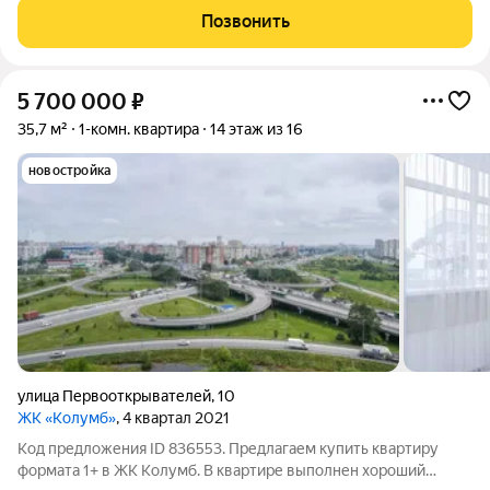
шкафы, кровать, стол/стулья). Вся бытовая техника
Позвонить
(холодильник, плита/варочная
5 700 000
₽
35,7 м²
1-комн. квартира
14 этаж из 16
новостройка
улица Первооткрывателей
,
10
ЖК «Колумб»
, 4 квартал 2021
Код предложения ID 836553. Предлагаем купить квартиру
формата 1+ в ЖК Колумб. В квартире выполнен хороший