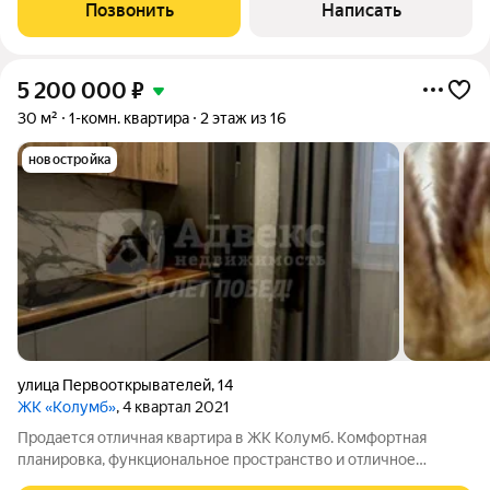
и изолированная спальня. При продаже остается современный
Позвонить
Написать
кухонный гарнитур с встроенной
5 200 000
₽
30 м²
1-комн. квартира
2 этаж из 16
новостройка
улица Первооткрывателей
,
14
ЖК «Колумб»
, 4 квартал 2021
Продается отличная квартира в ЖК Колумб. Комфортная
планировка, функциональное пространство и отличное
состояние заезжай и живи! Что остается: Вся мебель (диван,