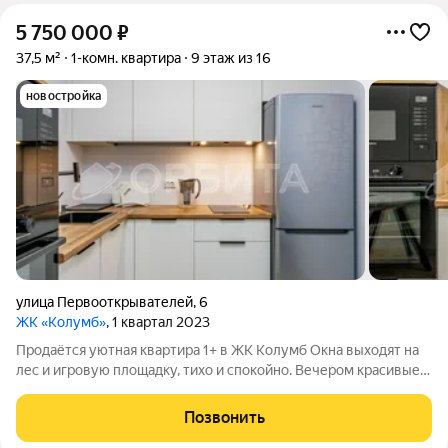
5 750 000
₽
37,5 м²
1-комн. квартира
9 этаж из 16
новостройка
улица Первооткрывателей
,
6
ЖК «Колумб»
, 1 квартал 2023
Продаётся уютная квартира 1+ в ЖК Колумб Окна выходят на
лес и игровую площадку, тихо и спокойно. Вечером красивые
закаты, днём солнце светит в окна. Из подъезда тёплый
переход в надземный паркинг. Красивая детская площадка
Позвонить
рядом, собственная