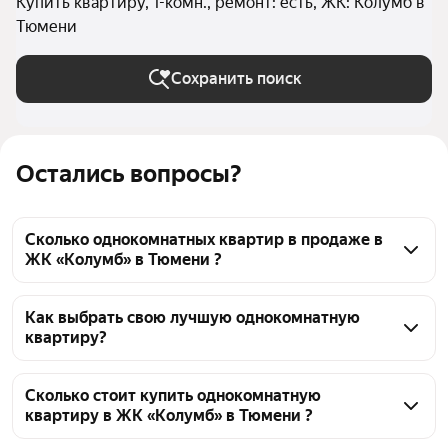
Купить квартиру, 1-комн., ремонт: есть, ЖК: Колумб в
Тюмени
Сохранить поиск
Остались вопросы?
Сколько однокомнатных квартир в продаже в
ЖК «Колумб» в Тюмени ?
На Яндекс Недвижимости в продаже в ЖК 
«Колумб» в Тюмени 48 однокомнатных квартир, из 
Как выбрать свою лучшую однокомнатную
квартиру?
них 48 объявлений от агентств
Чтобы купить 1-комнатную квартиру с ремонтом в 
ЖК «Колумб», воспользуйтесь тепловой картой для 
Сколько стоит купить однокомнатную
квартиру в ЖК «Колумб» в Тюмени ?
оценки инфраструктуры и транспортной 
доступности в выбранном районе в ЖК «Колумб» в 