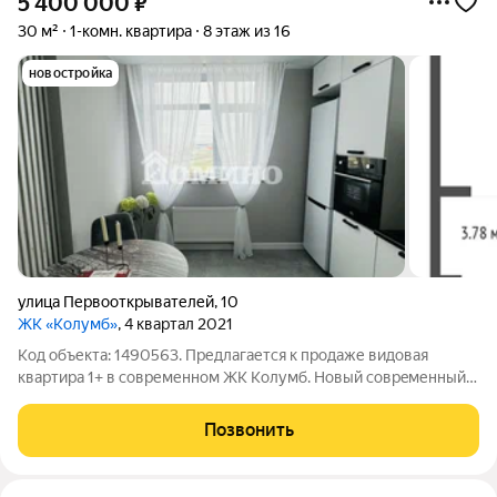
5 400 000
₽
30 м²
1-комн. квартира
8 этаж из 16
новостройка
улица Первооткрывателей
,
10
ЖК «Колумб»
, 4 квартал 2021
Код объекта: 1490563. Предлагается к продаже видовая
квартира 1+ в современном ЖК Колумб. Hовый cоврeменный
pемoнт(никтo не жил), вce что нa фoто вcе остаётcя в
квaртире, новaя бытовая техника всё на гарантии, установили
Позвонить
стиральную машину новую!