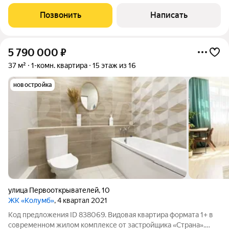
ремонт. Квартира очень светлая, утром встречает солнце в
гостиной, а вечером закат в спальне. Приятные коммунальные
Позвонить
Написать
платежи и заботливая
5 790 000
₽
37 м²
1-комн. квартира
15 этаж из 16
новостройка
улица Первооткрывателей
,
10
ЖК «Колумб»
, 4 квартал 2021
Код предложения ID 838069. Видовая квартира формата 1+ в
современном жилом комплексе от застройщика «Страна».