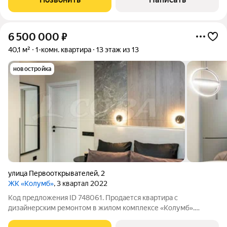
санузел с керамогранитом и
6 500 000
₽
40,1 м²
1-комн. квартира
13 этаж из 13
новостройка
улица Первооткрывателей
,
2
ЖК «Колумб»
, 3 квартал 2022
Код предложения ID 748061. Продается квартира с
дизайнерским ремонтом в жилом комплексе «Колумб».
Планировка 1+: просторная кухня-гостиная площадью 20 кв. м.