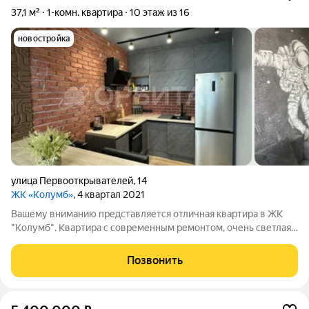
37,1 м²
1-комн. квартира
10 этаж из 16
новостройка
улица Первооткрывателей
,
14
ЖК «Колумб»
, 4 квартал 2021
Вашему вниманию представляется отличная квартира в ЖК
"Колумб". Квартира с современным ремонтом, очень светлая
и уютная, планировка максимально функциональная. После
продажи в квартире остается абсолютно все. В доме
Позвонить
установлено видеонаблюдение ,