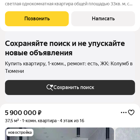
светлая однокомнатная квартира общей площадью 33кв. м, с
качественным ремонтом в современном стиле.
Функциональная кухня, оснащенная трехкомфорочной
Позвонить
Написать
варочной поверхностью "Weisgauff", духовым
Сохраняйте поиск и не упускайте
новые объявления
Купить квартиру, 1-комн., ремонт: есть, ЖК: Колумб в
Тюмени
Сохранить поиск
5 900 000
₽
37,5 м²
1-комн. квартира
4 этаж из 16
новостройка