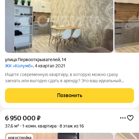
улица Первооткрывателей
,
14
ЖК «Колумб»
, 4 квартал 2021
Ищете современную квартиру, в которую можно сразу
заехать или выгодно сдать в аренду? Это ваш идеальный
вариант!Продается уютная и функциональная квартира
формата 1+ в одном из самых востребованных районов города.
Позвонить
В квартире выполнен чистый,
6 950 000
₽
37,6 м²
1-комн. квартира
8 этаж из 16
новостройка