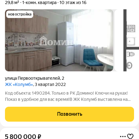
29,8 м²
1-комн. квартира
10 этаж из 16
новостройка
улица Первооткрывателей
,
2
ЖК «Колумб»
, 3 квартал 2022
Код объекта: 1490284. Только в РК Домино! Ключи на руках!
Показ в удобное для вас время!В ЖК Колумб выставлена на
продажу однокомнатная квартира нового формата 1+.
Квартира с современным ремонтом, при продаже остается
Позвонить
мебель и бытовая техника. Новый
5 800 000
₽