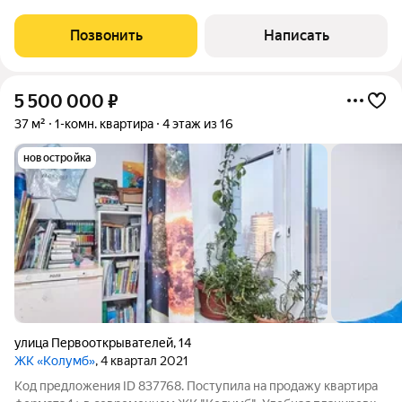
Высокий этаж, панорамные окна на южную сторону и удобная
планировка создают комфортное пространство для
Позвонить
Написать
жизни.Выполнен качественный ремонт,
5 500 000
₽
37 м²
1-комн. квартира
4 этаж из 16
новостройка
улица Первооткрывателей
,
14
ЖК «Колумб»
, 4 квартал 2021
Код предложения ID 837768. Поступила на продажу квартира