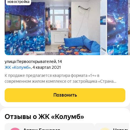
новостройка
улица Первооткрывателей
,
14
ЖК «Колумб»
, 4 квартал 2021
К продаже предлагается квартира формата «1+» в
современном жилом комплексе от застройщика «Страна
Девелопмент». Объект характеризуется выгодной
планировкой с изолированной зоной для спального места, что
Позвонить
обеспечивает функциональность полноценной
Отзывы о ЖК «Колумб»