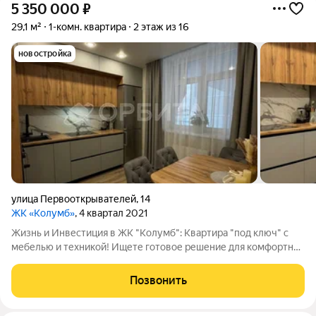
5 350 000
₽
29,1 м²
1-комн. квартира
2 этаж из 16
новостройка
улица Первооткрывателей
,
14
ЖК «Колумб»
, 4 квартал 2021
Жизнь и Инвестиция в ЖК "Колумб": Квартира "под ключ" с
мебелью и техникой! Ищете готовое решение для комфортной
жизни или выгодной инвестиции? Представляем светлую,
современную квартиру в престижном ЖК "Колумб" жилой
Позвонить
комплекс в Тюмени,