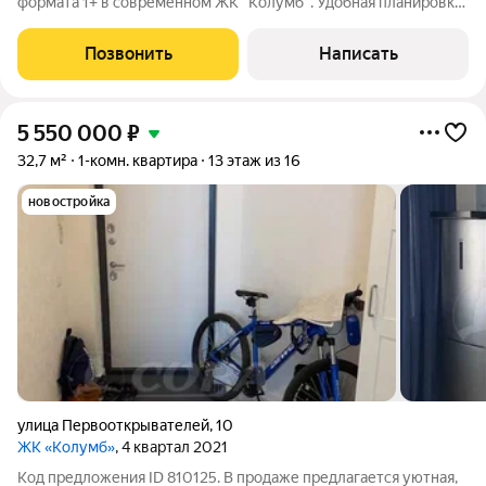
формата 1+ в современном ЖК "Колумб". Удобная планировка
с кухней-гостиной и изолированной спальней. В квартире
выполнен косметический ремонт в светлых тонах, имеется
Позвонить
Написать
необходимая мебель и
5 550 000
₽
32,7 м²
1-комн. квартира
13 этаж из 16
новостройка
улица Первооткрывателей
,
10
ЖК «Колумб»
, 4 квартал 2021
Код предложения ID 810125. В продаже предлагается уютная,