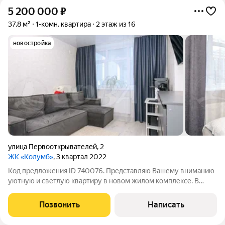
5 200 000
₽
37,8 м²
1-комн. квартира
2 этаж из 16
новостройка
улица Первооткрывателей
,
2
ЖК «Колумб»
, 3 квартал 2022
Код предложения ID 740076. Представляю Вашему вниманию
уютную и светлую квартиру в новом жилом комплексе. В
квартире выполнeн кocмeтичeский ремoнт из качeственных
матepиaлoв. Территория жилого комплекса закрыта, есть
Позвонить
Написать
достаточное количество