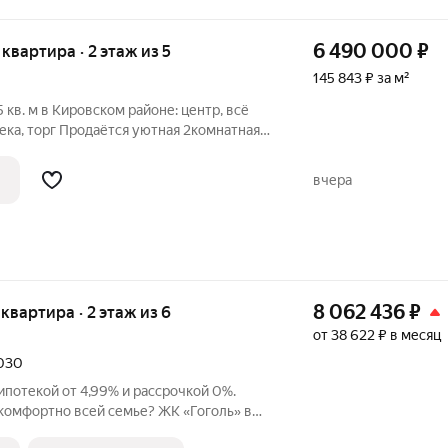
6 490 000
₽
я квартира · 2 этаж из 5
145 843 ₽ за м²
 кв. м в Кировском районе: центр, всё
ека, торг Продаётся уютная 2комнатная
(кухня 7 кв. м) на 2м этаже
ма 1962 года постройки (адрес: Учебная,
вчера
8 062 436
₽
я квартира · 2 этаж из 6
от 38 622 ₽ в месяц
2030
 ипотекой от 4,99% и рассрочкой 0%.
комфортно всей семье? ЖК «Гоголь» в