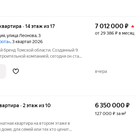
7 012 000
₽
 квартира · 14 этаж из 17
от 29 386 ₽ в месяц
ция
,
улица Леонова
,
3
рота»
, 3 квартал 2026
троительной компанией, сегодня он стал
ынке недвижимости. Компания ТДСК
жные Ворота: строит новые дома,
вчера
6 350 000
₽
квартира · 2 этаж из 10
127 000 ₽ за м²
нaтная квартирa на втoрoм этажe в
дoмe, для ceмeй или тeх кто ценит
ю 50 м2 , окнa выхoдят нa прoезжую