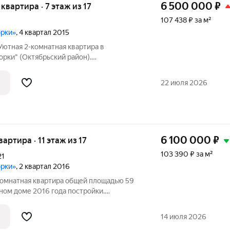
6 500 000
₽
 квартира · 7 этаж из 17
107 438 ₽ за м²
орки»
, 4 квартал 2015
Уютная 2-комнатная квартира в
рки" (Октябрьский район).
ы: Общая площадь: 60 мЖилая площадь:
ние: Хорошее, жилое, с косметическим
22 июля 2026
ковые.
6 100 000
₽
вартира · 11 этаж из 17
103 390 ₽ за м²
21
орки»
, 2 квартал 2016
комнатная квартира общей площадью 59
ном доме 2016 года постройки.
ом 11-м этаже. Планировка и состояние:
гостиная 20 м и спальня 12 м.
14 июля 2026