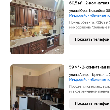
60,5 м² · 2-комнатная
улица Юрия Ковалёва
,
38
Микрорайон «Зеленые г
Номер объекта: 732699. 
микрорайоне "Зеленые го
Характеристики квартир
40 мКухня: 10.9 мСостоя
Показать телефон
ремонтом. Окна: Пласти
+
7
59 м² · 2-комнатная к
улица Андрея Крячкова
,
Микрорайон «Зеленые г
Продается светлая двух
м в современном панель
Расположена на комфортн
Изолированные комнаты: 
Показать телефон
Просторная кухня 11 м