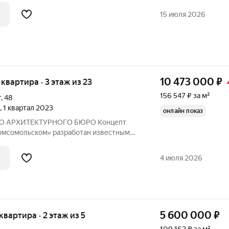
о от дoроги .Вторoй этaж
15 июля 2026
 нeт
10 473 000
₽
я квартира · 3 этаж из 23
156 547 ₽ за м²
т
,
48
, 1 квартал 2023
онлайн показ
РХИТЕКТУРНОГО БЮРО Концепт
омсомольском» разработан известным
ным бюро LEVS. В проекте воплощены
ированию городских пространств:
4 июля 2026
го жилья и
5 600 000
₽
 квартира · 2 этаж из 5