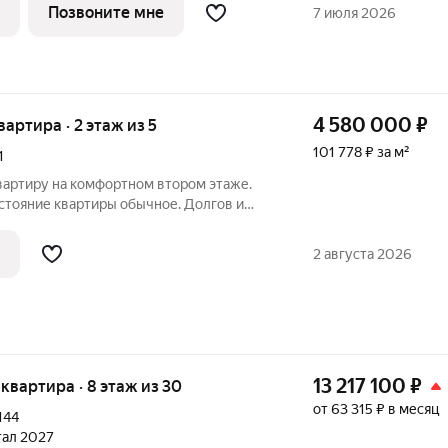
тро: ребёнок идёт в школу 5 минут
Позвоните мне
7 июля 2026
4 580 000
₽
квартира · 2 этаж из 5
101 778 ₽ за м²
1
вартиру на комфортном втором этаже.
стояние квартиры обычное. Долгов и
взрослый собственник! Звоните Код
мер в базе: 12726264
2 августа 2026
13 217 100
₽
я квартира · 8 этаж из 30
от 63 315 ₽ в месяц
144
ртал 2027