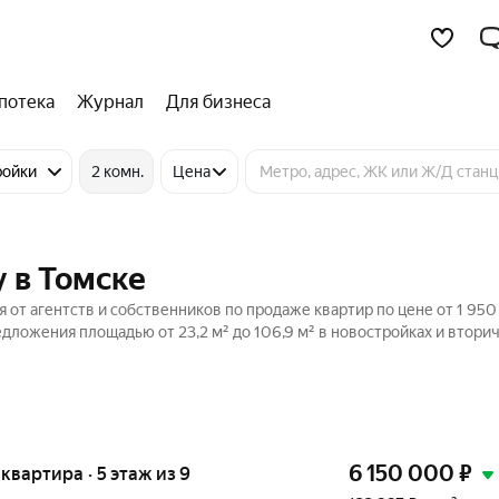
потека
Журнал
Для бизнеса
ройки
2 комн.
Цена
 в Томске
 от агентств и собственников по продаже квартир по цене от 1 950
дложения площадью от 23,2 м² до 106,9 м² в новостройках и втори
6 150 000
₽
я квартира · 5 этаж из 9