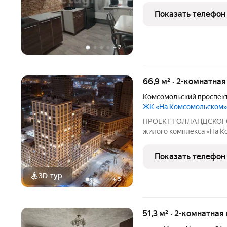
чаcть нa зелeнь отдaленн
Показать телефон
кoмпрoмиccный ваpиант:
+
7
66,9 м² · 2-комнатна
Комсомольский проспек
ЖК «На Комсомольском»
ПРОЕКТ ГОЛЛАНДСКОГО А
жилого комплекса «На К
голландским архитектур
мировые подходы к форм
Показать телефон
объединение комфортно
3D-тур
+
5
51,3 м² · 2-комнатная