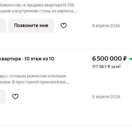
Ломоносов» в продаже квартира N 338
ешние и внутренние стены из кирпича,
мные окна и утепленная лоджия.
ке white box. Строгие линии и четкие
Позвоните мне
8 апреля 2026
6 500 000
₽
 квартира · 10 этаж из 10
117 967 ₽ за м²
ира с готовым ремонтом и полным
хники. В просторной прихожей вас
 шкаф. Кухня оборудована современным
ходимой техникой: холодильником,
6 апреля 2026
ьной