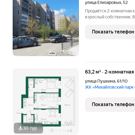
улица Елизаровых
,
52
Продаётся 2-комнатная к
взрослый собственник. В
Полная цена в договоре.
квартире две изолирова
Показать телефон
Большая лоджия.
+
14
63,2 м² · 2-комнатная
улица Пушкина
,
61/10
ЖК «Михайловский парк
Показать телефон
3D-тур
+
9