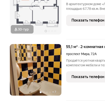
В архитектурном доме «
площадью 67.78 кв.м. Вн
высокие потолки, панора
Квартира сдается в отдел
Показать телефон
формы вместе с
3D-тур
55,1 м² · 2-комнатная
проспект Мира
,
72А
Продаётся уютная кварт
комплектом мебели и те
встретит вместительный
гарнитуром и всей необ
Показать телефон
посудомоечной и стирал
+
7