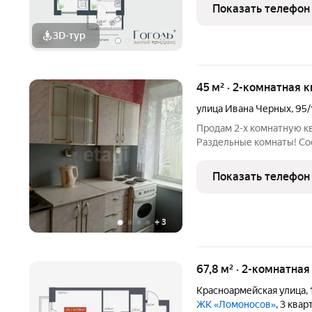
удобство. Представьте у
Показать телефон
пешком, вы пьёте
3D-тур
+
11
45 м² · 2-комнатная 
улица Ивана Черных
,
95/
Продам 2-х комнатную к
Раздельные комнаты! Со
обременений нет. Один 
пользователя: 192858 Но
Показать телефон
+
3
67,8 м² · 2-комнатна
Красноармейская улица
,
ЖК «Ломоносов»
, 3 ква