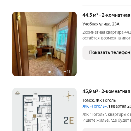
44,5 м² · 2-комнатна
Учебная улица
,
23А
2комнатная квартира 44,5
остаётся, возможна ипот
квартира общей площадью 44,5 кв. м 
5этажного панельного до
Показать телефон
+
11
45,9 м² · 2-комнатна
Томск
,
ЖК Гоголь
ЖК «Гоголь»
, 1 квартал 
ЖК "Гоголь": квартиры с
Ищете жильё, где будет 
Томске продуманный комплекс с акцентом на безопасность и