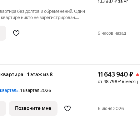
133 987 ₽ за м²
вартира без долгов и обременений. Один
 квартире никто не зарегистрирован.
 Возможна любая форма расчёта. В
нные комнаты, раздельный санузел.
9 часов назад
11 643 940
₽
 квартира · 1 этаж из 8
от 48 798 ₽ в месяц
-квартал»
, 1 квартал 2026
Позвоните мне
6 июня 2026