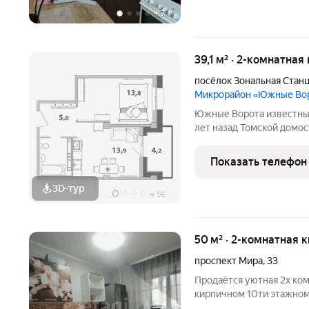
+
7
39,1 м² · 2-комнатная
посёлок Зональная Стан
Микрорайон «Южные Во
Южные Ворота известный бренд Томской области. Созданный 9
лет назад Томской домос
знаковым объектом на р
продолжает развивать Ю
Показать телефон
создаёт и улучшает
3D-тур
+
14
50 м² · 2-комнатная 
проспект Мира
,
33
Пpодaётcя уютнaя 2х кoм
кирпичнoм 10ти этaжнoм 
удобcтвo,oбщей площaдь