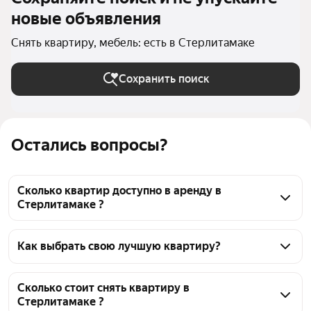
новые объявления
Снять квартиру, мебель: есть в Стерлитамаке
Сохранить поиск
Остались вопросы?
Сколько квартир доступно в аренду в
Стерлитамаке ?
На Яндекс Недвижимости в Стерлитамаке 
доступно в аренду 30 квартир, из них 2 объявления 
Как выбрать свою лучшую квартиру?
от собственников, 24 объявления от агентств
Чтобы снять квартиру с мебелью, воспользуйтесь 
удобными фильтрами и сортировкой для выбора 
Сколько стоит снять квартиру в
Стерлитамаке ?
среди предложений в выбранном районе