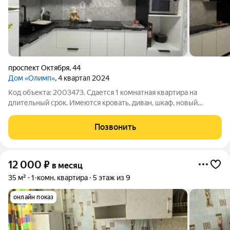
проспект Октября
,
44
Дом «Олимп»
, 4 квартал 2024
Код объекта: 2003473. Сдается 1 комнатная квартира на
длительный срок. Имеются кровать, диван, шкаф, новый
кухонный гарнитур, холодильник, стиральная машина,
микроволновая печь, телевизор. В санузле кафель, свежий
Позвонить
ремонт.
12 000
₽
в месяц
35 м²
1-комн. квартира
5 этаж из 9
онлайн показ