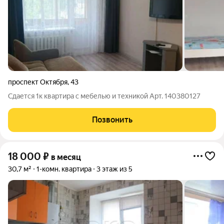
проспект Октября
,
43
Сдается 1к квартира с мебелью и техникой Арт. 140380127
Позвонить
18 000
₽
в месяц
30,7 м²
1-комн. квартира
3 этаж из 5