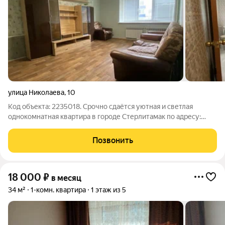
улица Николаева
,
10
Код объекта: 2235018. Срочно сдаётся уютная и светлая
однокомнатная квартира в городе Стерлитамак по адресу:
улица Николаева, 10. Квартира расположена на первом этаже
пятиэтажного кирпичного дома 1981 года постройки. Общая
Позвонить
площадь квартиры составляет
18 000
₽
в месяц
34 м²
1-комн. квартира
1 этаж из 5