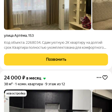
улица Артёма
,
153
Код объекта: 2268034. Сдам уютную 2К квартиру на долгий
срок Квартира полностью укомплектована для комфортного
проживания: Холодильник, стиральная машинка, кондиционер,
микроволновка, телевизор, интернет, двуспальная кровать,
Позвонить
диван, вместительный
24 000
₽
в месяц
38 м²
1-комн. квартира
9 этаж из 12
новостройка