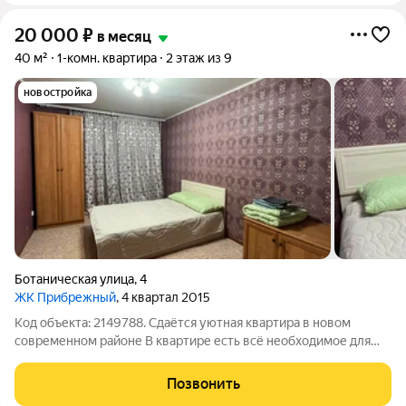
20 000
₽
в месяц
40 м²
1-комн. квартира
2 этаж из 9
новостройка
Ботаническая улица
,
4
ЖК Прибрежный
, 4 квартал 2015
Код объекта: 2149788. Сдаётся уютная квартира в новом
современном районе В квартире есть всё необходимое для
проживания: двуспальная кровать, шкафы, стиральная
машинка, холодильник, интернет Подходит для студентов,
Позвонить
паре, командировавным