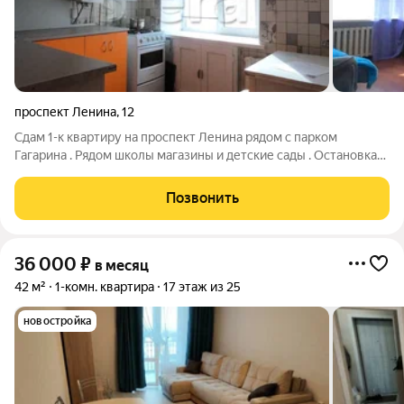
проспект Ленина
,
12
Сдам 1-к квартиру на проспект Ленина рядом с парком
Гагарина . Рядом школы магазины и детские сады . Остановка
общественно транспорта в шаговой доступности . Окна во
двор . Дом прошёл капитальный ремонт и утеплён . Залог за
Позвонить
пол месяца в размере
36 000
₽
в месяц
42 м²
1-комн. квартира
17 этаж из 25
новостройка