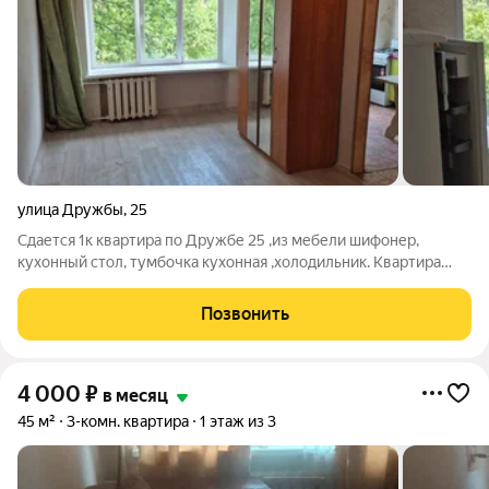
улица Дружбы
,
25
Сдается 1к квартира по Дружбе 25 ,из мебели шифонер,
кухонный стол, тумбочка кухонная ,холодильник. Квартира
светлая, тушёная, зимой очень теплая. В шаговой доступности
магазины, садик ,школа, остановка, учебные заведения
Позвонить
(СМПК),кинотеатр
4 000
₽
в месяц
45 м²
3-комн. квартира
1 этаж из 3