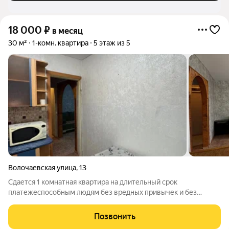
18 000
₽
в месяц
30 м²
1-комн. квартира
5 этаж из 5
Волочаевская улица
,
13
Сдается 1 комнатная квартира на длительный срок
платежеспособным людям без вредных привычек и без
животных! Сдается семейным, девушкам! Одиноких мужчин и
студентов не беспокоить!
Позвонить