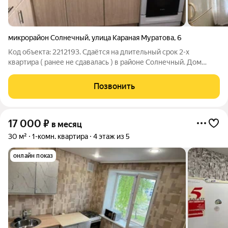
микрорайон Солнечный
,
улица Караная Муратова
,
6
Код объекта: 2212193. Сдаётся на длительный срок 2-х
квартира ( ранее не сдавалась ) в районе Солнечный. Дом
кирпичный теплый, квартира не угловая, во всех комнатах
имеется необходимая мебель и техника, ремонт
Позвонить
косметический. Фото соответствует.
17 000
₽
в месяц
30 м²
1-комн. квартира
4 этаж из 5
онлайн показ