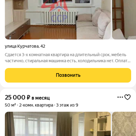
улица Курчатова
,
42
Сдается 3-х комнатная квартира на длительный срок, мебель
частично, стиральная машинка есть, холодильника нет. Оплата
18000т.р + счетчики + водоотведение. ID объекта в нашей
базе: 246
Позвонить
25 000
₽
в месяц
50 м²
2-комн. квартира
3 этаж из 9