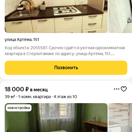
улица Артёма
,
151
Код объекта: 2055587. Срочно сдаётся уютная однокомнатная
квартира в Стерлитамаке по адресу: улица Артёма, 151.
Просторная квартира общей площадью 38 кв. м с
изолированной комнатой и кухней 10 кв. м идеально подойдёт
Позвонить
для одного человека или молодой
18 000
₽
в месяц
39 м²
1-комн. квартира
4 этаж из 10
новостройка