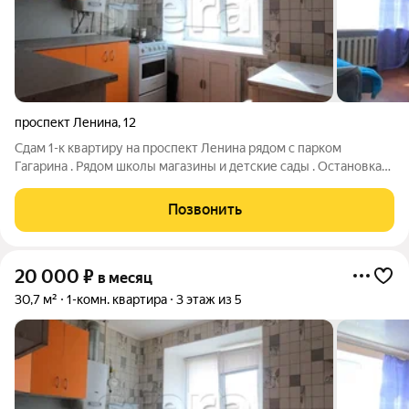
проспект Ленина
,
12
Сдам 1-к квартиру на проспект Ленина рядом с парком
Гагарина . Рядом школы магазины и детские сады . Остановка
общественно транспорта в шаговой доступности . Окна во
двор . Дом прошёл капитальный ремонт и утеплён . Залог за
Позвонить
пол месяца в размере
20 000
₽
в месяц
30,7 м²
1-комн. квартира
3 этаж из 5