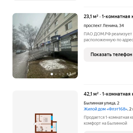
23,1 м² · 1-комнатная
проспект Ленина
,
34
ПАО ДОМ.РФ реализует кв
расположенную по адрес
Стерлитамак г., Ленина,
собственник (юридическ
Показать телефон
недвижимости: 02:56:0
+
1
42,1 м² · 1-комнатная
Былинная улица
,
2
Жилой дом «Флэт168»
, 
Продается 1-комнатная 
комфорт на Былинной