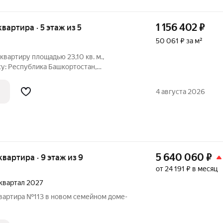
1 156 402
₽
 квартира · 5 этаж из 5
50 061 ₽ за м²
артиру площадью 23,10 кв. м.,
у: Республика Башкортостан,
34. Информация об объекте: Один
ое лицо). Кадастровый номер объекта
4 августа 2026
40406:1660
5 640 060
₽
 квартира · 9 этаж из 9
от 24 191 ₽ в месяц
2 квартал 2027
квартира №113 в новом семейном доме-