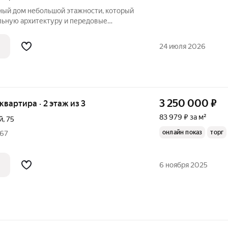
альную архитектуру и передовые
дание возведено по монолитнокирпичной
24 июля 2026
3 250 000
₽
 квартира · 2 этаж из 3
83 979 ₽ за м²
й
,
75
онлайн показ
торг
 67
6 ноября 2025