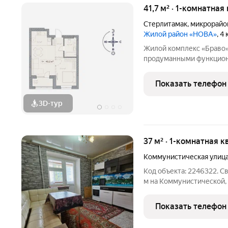
41,7 м² · 1-комнатная
Стерлитамак
,
микрорайо
Жилой район «НОВА»
, 4
Жилой комплекс «Браво» 
продуманными функцион
соответствующие высок
человека. Жилой комплек
Показать телефон
застройки с продуманн
3D-тур
37 м² · 1-комнатная к
Коммунистическая улиц
Код объекта: 2246322. Св
м на Коммунистической, 94 кирпичный дом, удобный 4-й
лоджия делают эту квар
повседневной жизни. Окн
Показать телефон
освещается