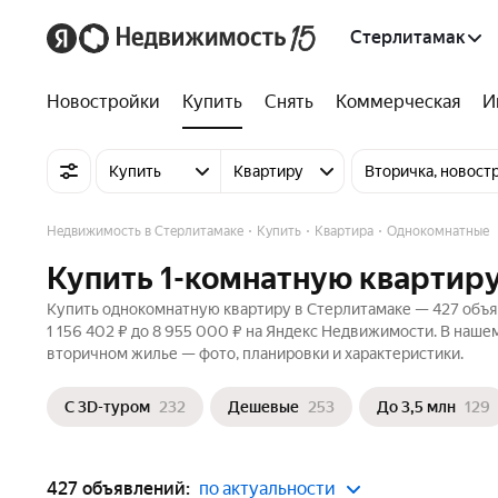
Стерлитамак
Новостройки
Купить
Снять
Коммерческая
И
Купить
Квартиру
Вторичка, новост
Недвижимость в Стерлитамаке
Купить
Квартира
Однокомнатные
Купить 1-комнатную квартир
Купить однокомнатную квартиру в Стерлитамаке — 427 объяв
1 156 402 ₽ до 8 955 000 ₽ на Яндекс Недвижимости. В нашем
вторичном жилье — фото, планировки и характеристики.
С 3D-туром
232
Дешевые
253
До 3,5 млн
129
427 объявлений:
по актуальности