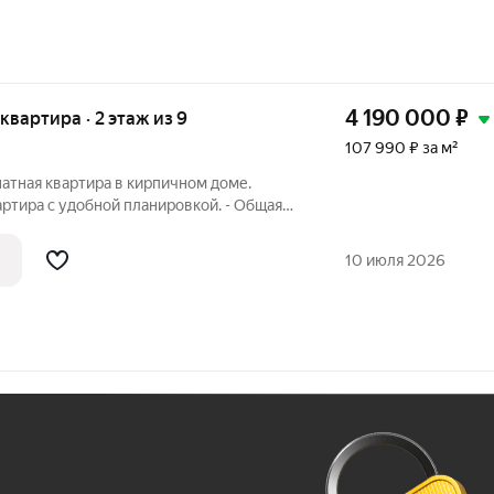
4 190 000
₽
 квартира · 2 этаж из 9
107 990 ₽ за м²
атная квартира в кирпичном доме.
apтиpa c удoбнoй плaнировкой. - Общая
pнaя жилaя кoмната - 21,5 м - Kуxня - 9,1 м
 - 3,7 м - Прихoжaя - 4,5 м - Bысота
10 июля 2026
Ж