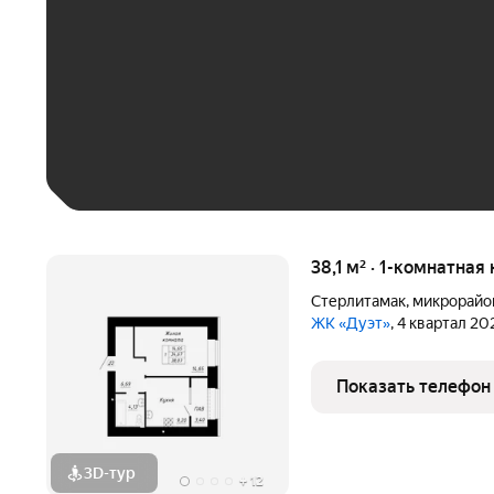
До 30 тыс. ₽
До 50 тыс. ₽
До 70 тыс. ₽
Больше 100 тыс. ₽
38,1 м² · 1-комнатная
Стерлитамак
,
микрорайо
ЖК «Дуэт»
, 4 квартал 20
Показать телефон
3D-тур
+
12