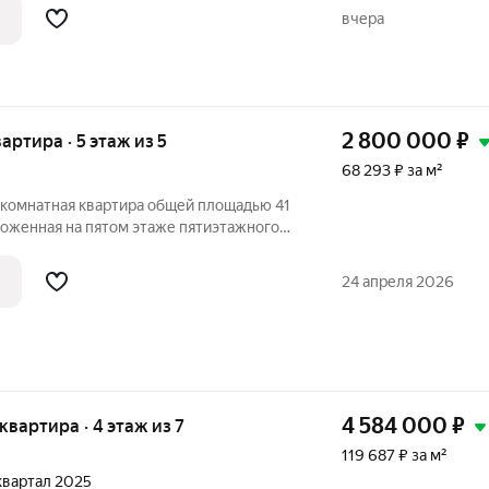
вчера
2 800 000
₽
вартира · 5 этаж из 5
68 293 ₽ за м²
комнатная квартира общей площадью 41
ложенная на пятом этаже пятиэтажного
да постройки, находящегося по адресу:
н, город Стерлитамак, микрорайон
24 апреля 2026
4 584 000
₽
 квартира · 4 этаж из 7
119 687 ₽ за м²
 квартал 2025