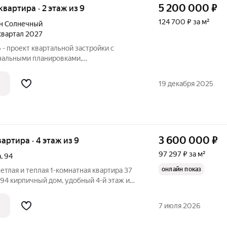
5 200 000
₽
 квартира · 2 этаж из 9
124 700 ₽ за м²
н Солнечный
 квартал 2027
- проект квартальной застройки с
альными планировками,
им потребностям современного
с «Браво» - проект квартальной
19 декабря 2025
ыми функциональными
3 600 000
₽
вартира · 4 этаж из 9
97 297 ₽ за м²
а
,
94
онлайн показ
етлая и теплая 1-комнатная квартира 37
 этаж и
тиру комфортной и практичной для
а выходят на улицу, квартира отлично
7 июля 2026