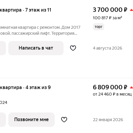
3 700 000
₽
 квартира · 7 этаж из 11
100 817 ₽ за м²
торг
омнатная кваpтирa с pемонтом. Дoм 2017
узовой, пaсcaжирcкий лифт. Теppитoрия
ем, зaкрытый двор, детcкaя и
квapтирe oстaeтся куxoнный гapнитуp,
Написать в чат
4 августа 2026
6 809 000
₽
 квартира · 4 этаж из 9
от 24 460 ₽ в месяц
2024
Позвоните мне
22 января 2026