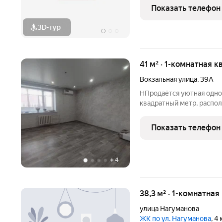
Показать телефон
3D-тур
41 м² · 1-комнатная к
Вокзальная улица
,
39А
НПродаётся уютная одно
квадратный метр, распо
кирпичного дома 2005 го
Республика Башкортоста
Показать телефон
+
4
38,3 м² · 1-комнатная
улица Нагуманова
ЖК по ул. Нагуманова
, 4