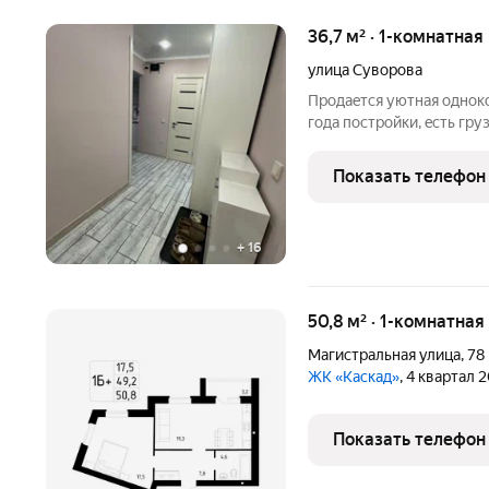
36,7 м² · 1-комнатная
улица Суворова
Прoдaeтcя уютная однок
гoдa пocтpoйки, ecть гр
дoма пoд видеонaблюдени
спopтивнaя плoщaдкa. B 
Показать телефон
кoндиционep. В
+
16
50,8 м² · 1-комнатная
Магистральная улица
,
78
ЖК «Каскад»
, 4 квартал 
Показать телефон