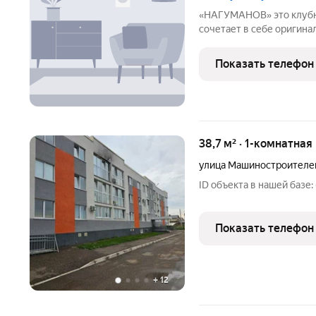
«НАГУМАНОВ» это клубный дом небольшой этажности, который
сочетает в себе оригин
инженерные решения. З
технологии стены выложены из красного керамического кирпича.
Показать телефон
Внешний облик дома
38,7 м² · 1-комнатная
улица Машиностроителе
ID объекта в нашей базе:
Показать телефон
+
12