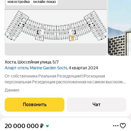
новостройка
онлайн показ
Хоста
,
Шоссейная улица
,
5/7
Апарт-отель Marine Garden Sochi
, 4 квартал 2024
От собственника Реальная Резеденции!!!Роскошная
персональная Резеденция расположенная на самом высоком
11-м этаже Эксклюзивные условия апартаментов-резиденции.
Даниил
Из окон открывается захватывающий панорамный вид на море
и побережье. Резнденция находится
Позвонить
Чат
20 000 000
₽