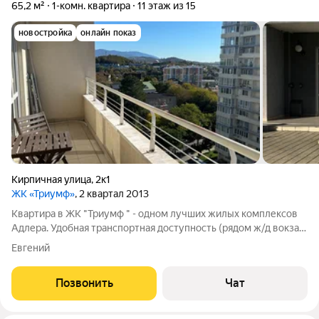
65,2 м²
1-комн. квартира
11 этаж из 15
новостройка
онлайн показ
Кирпичная улица
,
2к1
ЖК «Триумф»
, 2 квартал 2013
Квартира в ЖК "Триумф " - одном лучших жилых комплексов
Адлера. Удобная транспортная доступность (рядом ж/д вокзал,
автобусная остановка). Развитая инфраструктура (в доме
Евгений
находятся магазины Магнит, Пятерочка, ПВЗ Wildberries,
ЯндексМаркет, OZON).
Позвонить
Чат