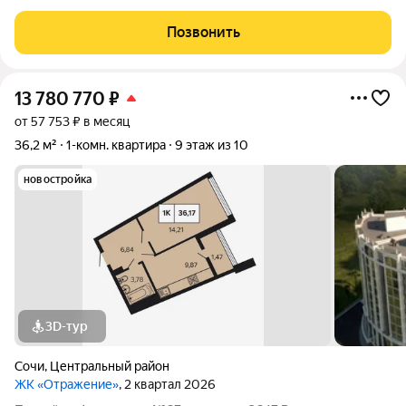
Адлер , рынок Апельсин , аэропорт 7 минут на авто
Позвонить
13 780 770
₽
от 57 753 ₽ в месяц
36,2 м²
1-комн. квартира
9 этаж из 10
новостройка
3D-тур
Сочи
,
Центральный район
ЖК «Отражение»
, 2 квартал 2026