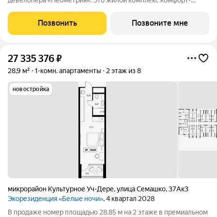
девелопера «Неометрия». Это жилой комплекс комфорт-
класса в самом зеленом районе Сочи. При проектировании
постарались максимально сохранить окружающую флору и
Позвонить
Позвоните мне
фауну. Теплое море, горы, целебные
27 335 376
₽
28,9 м²
1-комн. апартаменты
2 этаж из 8
новостройка
микрорайон Культурное Уч-Дере
,
улица Семашко
,
37Ак3
Экорезиденция «Белые ночи»
, 4 квартал 2028
В продаже номер площадью 28.85 м на 2 этаже в премиальном