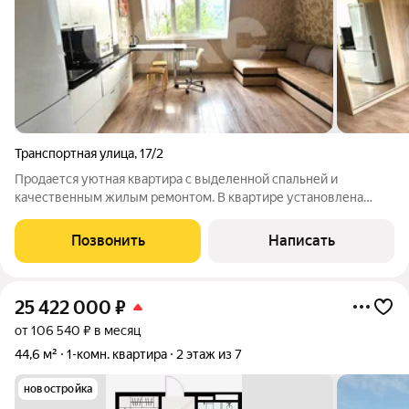
Транспортная улица
,
17/2
Продается уютная квартира с выделенной спальней и
качественным жилым ремонтом. В квартире установлена
мебель и техника, а из окон открывается потрясающий вид на
город. Рядом с домом имеются парковочные места. Выгодное
Позвонить
Написать
расположение всего 10 минут на
25 422 000
₽
от 106 540 ₽ в месяц
44,6 м²
1-комн. квартира
2 этаж из 7
новостройка