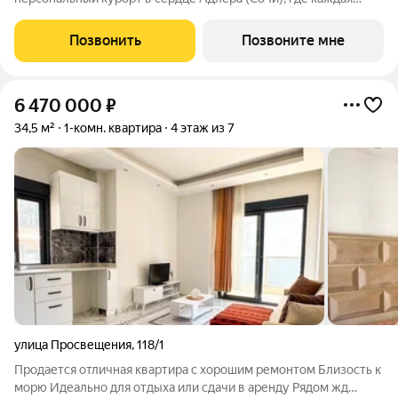
деталь продумана для тех, кто ценит изысканность,
приватность и безупречный сервис. Комплекс расположится в
Позвонить
Позвоните мне
уникальном месте всего в
6 470 000
₽
34,5 м²
1-комн. квартира
4 этаж из 7
улица Просвещения
,
118/1
Продается отличная квартира с хорошим ремонтом Близость к
морю Идеально для отдыха или сдачи в аренду Рядом жд