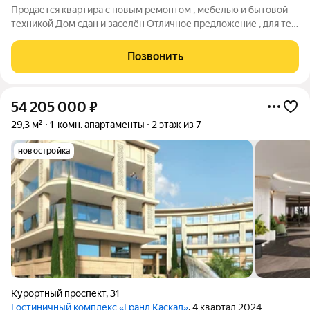
Продается квартира с новым ремонтом , мебелью и бытовой
техникой Дом сдан и заселён Отличное предложение , для тех
кому нужна тишина , но в тоже время близость к морю имеет
значение Инфраструктура района подразумевает комфортное
Позвонить
проживание и пешую
54 205 000
₽
29,3 м²
1-комн. апартаменты
2 этаж из 7
новостройка
Курортный проспект
,
31
Гостиничный комплекс «Гранд Каскад»
, 4 квартал 2024