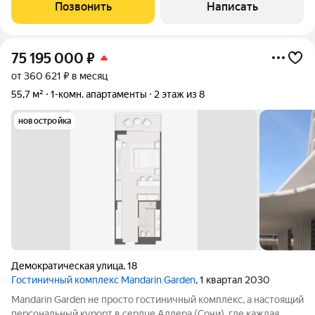
отапливаемую лоджию. Планировка функциональна и
Позвонить
Написать
подходит как для собственного
75 195 000
₽
от 360 621 ₽ в месяц
55,7 м²
1-комн. апартаменты
2 этаж из 8
новостройка
Демократическая улица
,
18
Гостиничный комплекс Mandarin Garden
, 1 квартал 2030
Mandarin Garden не просто гостиничный комплекс, а настоящий
персональный курорт в сердце Адлера (Сочи), где каждая