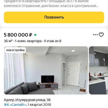
Продаётся 1к квартира №67 площадью 36,17 В жилом
комплексе Отражение, дом бизнес-класса в Центральном
районе Сочи. Локация, которая работает на вас Центральный
район Сочи это сформированная инфраструктура и высокая
Позвонить
инвестиционная привлекательность.
5 800 000
₽
36 м²
1-комн. квартира
4 этаж из 8
новостройка
Адлер
,
Изумрудная улица
,
38
ЖК «Санлайт»
, 1 квартал 2018