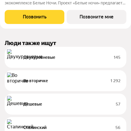
экокомплексе Белые Ночи. Проект «Белые ночи» предлагает
человеку образ жизни, в котором сама окружающая среда
поддерживает долголетие. Всё устроено так, чтобы телу было
Позвонить
Позвоните мне
легко включаться в
Люди также ищут
Двухуровневые
145
Во вторичке
1 292
Дешевые
57
Сталинский
56