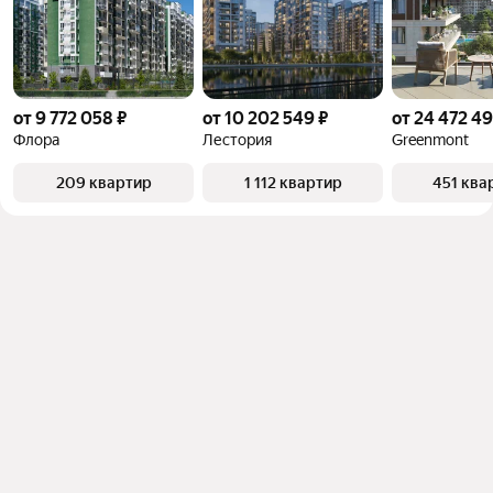
от 9 772 058 ₽
от 10 202 549 ₽
от 24 472 49
Флора
Лестория
Greenmont
209 квартир
1 112 квартир
451 ква