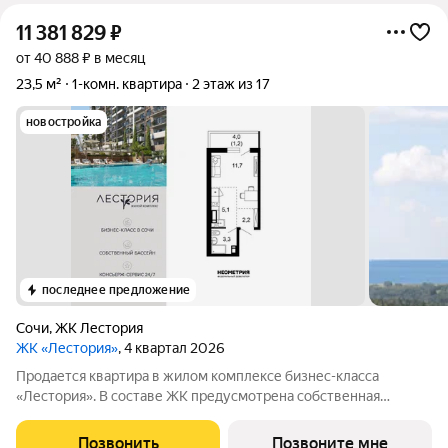
11 381 829
₽
от 40 888 ₽ в месяц
23,5 м²
1-комн. квартира
2 этаж из 17
новостройка
последнее предложение
Сочи
,
ЖК Лестория
ЖК «Лестория»
, 4 квартал 2026
Продается квартира в жилом комплексе бизнес-класса
«Лестория». В составе ЖК предусмотрена собственная
аквазона площадью 473 квадратных метра с двумя
подогреваемыми бассейнами, что соответствуют стандартам
Позвонить
Позвоните мне