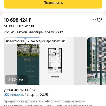
туристическая инфраструктура. До моря 15 минут , до
Позвонить
остановки общественного транспорта 10
10 698 424
₽
от 38 433 ₽ в месяц
26,1 м²
1-комн. квартира
1 этаж из 12
новостройка
последнее предложение
3D-тур
улица Искры
,
66/9к8
ЖК «Флора»
, 4 квартал 2025
Продается квартира в ЖК «Флора» от федерального