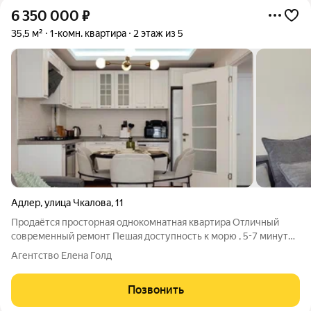
6 350 000
₽
35,5 м²
1-комн. квартира
2 этаж из 5
Адлер
,
улица Чкалова
,
11
Продаётся просторная однокомнатная квартира Отличный
современный ремонт Пешая доступность к морю , 5-7 минут
не спеша Рядом остановка общественного транспорта ,
Агентство Елена Голд
магазины
Позвонить