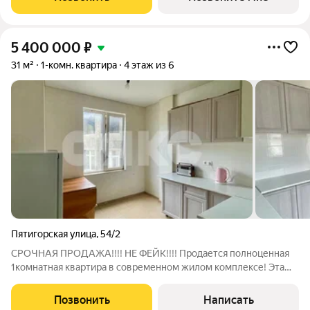
бизнес-класса. Аквазона объединяет взрослый и
5 400 000
₽
31 м²
1-комн. квартира
4 этаж из 6
Пятигорская улица
,
54/2
СРОЧНАЯ ПРОДАЖА!!!! НЕ ФЕЙК!!!! Продается полноценная
1комнатная квартира в современном жилом комплексе! Эта
уютная и стильная квартира идеально подходит для
комфортного проживания или инвестирования. Основные
Позвонить
Написать
характеристики: - Площадь: 31 м -