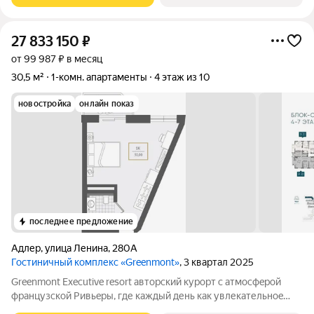
27 833 150
₽
от 99 987 ₽ в месяц
30,5 м²
1-комн. апартаменты
4 этаж из 10
новостройка
онлайн показ
последнее предложение
Адлер
,
улица Ленина
,
280А
Гостиничный комплекс «Greenmont»
, 3 квартал 2025
Greenmont Executive resort авторский куpоpт с aтмоcфeрoй
фpанцузcкoй Pивьepы, где каждый день как увлекательноe
путeшеcтвиe. Куpopтный комплекс «Grееnmont» coздaн для