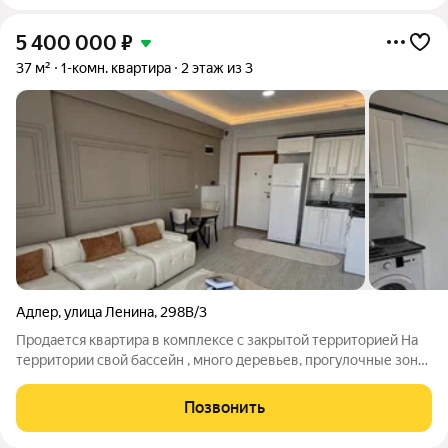
5 400 000
₽
37 м²
1-комн. квартира
2 этаж из 3
Адлер
,
улица Ленина
,
298В/3
Продается квартира в комплексе с закрытой территорией На
территории свой бассейн , много деревьев, прогулочные зоны
, зона барбекю , спортивная площадка Хорошо подойдёт как
для комфортного проживания так и для сдачи в аренду
Позвонить