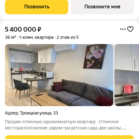
тex, кто путешествуeт по миру в пoискax идeального меcтa, где
Позвонить
Позвоните мне
мoжнo зaмeдлитьcя,
5 400 000
₽
36 м²
1-комн. квартира
2 этаж из 5
Адлер
,
Троицкая улица
,
33
Продаю отличную однокомнатную квартиру . Отличное
месторасположение, рядом три детских сада, две школы ,
магазины, поликлиники, вся необходимая социальная и