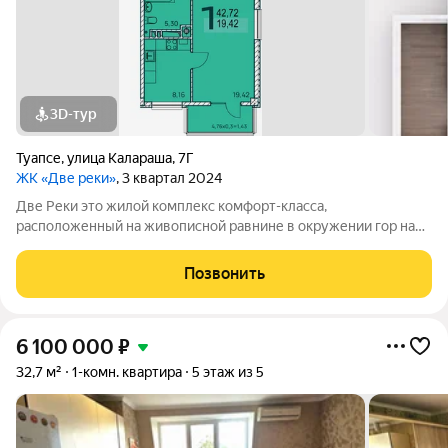
3D-тур
Туапсе
,
улица Калараша
,
7Г
ЖК «Две реки»
, 3 квартал 2024
Две Реки это жилой комплекс комфорт-класса,
расположенный на живописной равнине в окружении гор на
Черноморском побережье в городе Туапсе. Проект клубного
типа представляет собой 10-этажный дом с двумя секциями. В
Позвонить
комплексе Две Реки располагаются
6 100 000
₽
32,7 м²
1-комн. квартира
5 этаж из 5