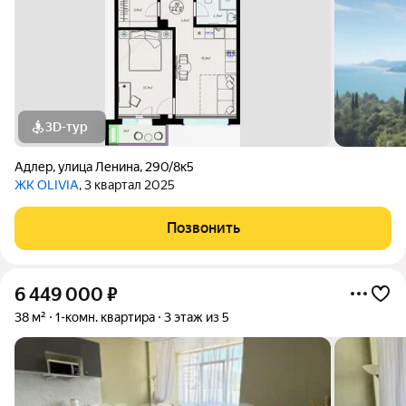
3D-тур
Адлер
,
улица Ленина
,
290/8к5
ЖК OLIVIA
, 3 квартал 2025
Позвонить
6 449 000
₽
38 м²
1-комн. квартира
3 этаж из 5