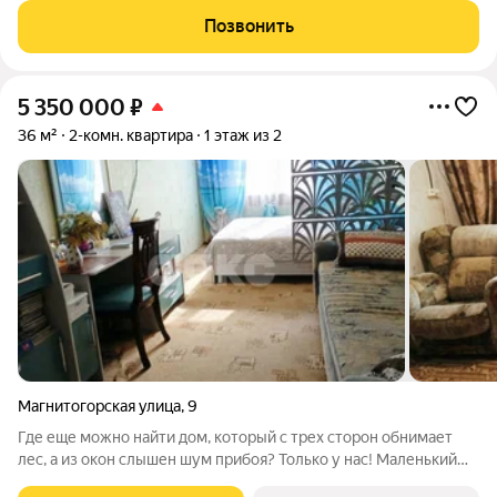
Позвонить
5 350 000
₽
36 м²
2-комн. квартира
1 этаж из 2
Магнитогорская улица
,
9
Где еще можно найти дом, который с трех сторон обнимает
лес, а из окон слышен шум прибоя? Только у нас! Маленький
поселок рядом с Лоо. Старый жилой фонд, но какая атмосфера!