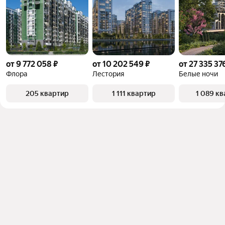
от 9 772 058 ₽
от 10 202 549 ₽
от 27 335 37
Флора
Лестория
Белые ночи
205 квартир
1 111 квартир
1 089 к