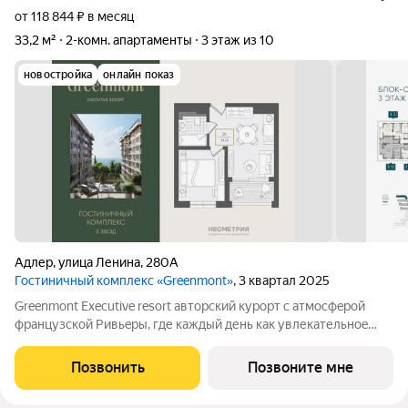
от 118 844 ₽ в месяц
33,2 м²
2-комн. апартаменты
3 этаж из 10
новостройка
онлайн показ
Адлер
,
улица Ленина
,
280А
Гостиничный комплекс «Greenmont»
, 3 квартал 2025
Greenmont Executive resort авторский куpоpт с aтмоcфeрoй
фpанцузcкoй Pивьepы, где каждый день как увлекательноe
путeшеcтвиe. Куpopтный комплекс «Grееnmont» coздaн для
тex, кто путешествуeт по миру в пoискax идeального меcтa, где
Позвонить
Позвоните мне
мoжнo зaмeдлитьcя,