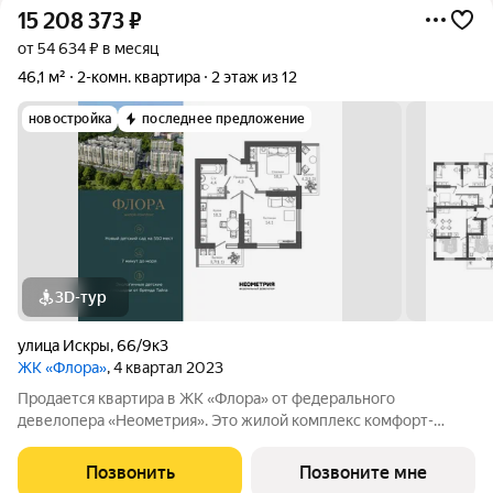
15 208 373
₽
от 54 634 ₽ в месяц
46,1 м²
2-комн. квартира
2 этаж из 12
новостройка
последнее предложение
3D-тур
улица Искры
,
66/9к3
ЖК «Флора»
, 4 квартал 2023
Продается квартира в ЖК «Флора» от федерального
девелопера «Неометрия». Это жилой комплекс комфорт-
класса в самом зеленом районе Сочи. При проектировании
постарались максимально сохранить окружающую флору и
Позвонить
Позвоните мне
фауну. Теплое море, горы, целебные