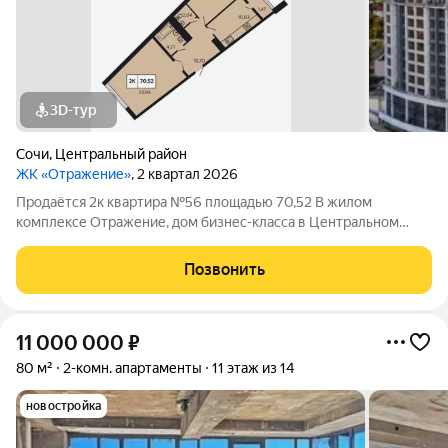
3D-тур
Сочи
,
Центральный район
ЖК «Отражение»
, 2 квартал 2026
Продаётся 2к квартира №56 площадью 70,52 В жилом
комплексе Отражение, дом бизнес-класса в Центральном
районе Сочи. Локация, которая работает на вас Центральный
район Сочи это сформированная инфраструктура и высокая
Позвонить
инвестиционная привлекательность.
11 000 000
₽
80 м²
2-комн. апартаменты
11 этаж из 14
новостройка