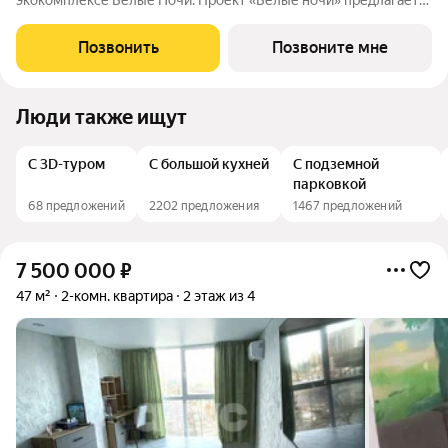
экокомплексе Белые Ночи. Проект «Белые ночи» предлагает
человеку образ жизни, в котором сама окружающая среда
поддерживает долголетие. Всё устроено так, чтобы телу было
Позвонить
Позвоните мне
легко включаться в
Люди также ищут
С 3D-туром
С большой кухней
С подземной
парковкой
68 предложений
2202 предложения
1467 предложений
7 500 000
₽
47 м²
2-комн. квартира
2 этаж из 4