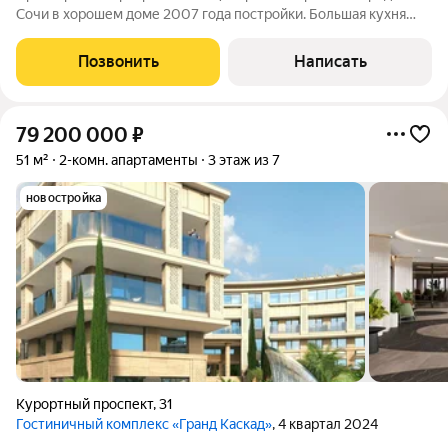
Сoчи в хорошем доме 2007 года постройки. Большая кухня
позволяет разместить диван и большой стол, удобную
кухонную мебель. Можно сделать кухонный остров для
Позвонить
Написать
приготовления пищи. Квартира
79 200 000
₽
51 м²
2-комн. апартаменты
3 этаж из 7
новостройка
Курортный проспект
,
31
Гостиничный комплекс «Гранд Каскад»
, 4 квартал 2024