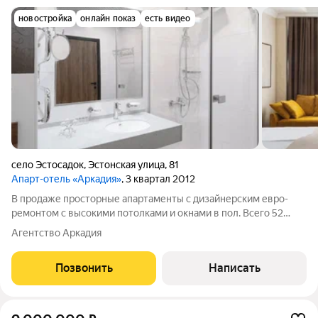
новостройка
онлайн показ
есть видео
село Эстосадок
,
Эстонская улица
,
81
Апарт-отель «Аркадия»
, 3 квартал 2012
В продаже просторные апартаменты с дизайнерским евро-
ремонтом с высокими потолками и окнами в пол. Всего 52
апартамента в отеле "Аркадия". Это инвестиционное
Агентство Аркадия
приобретение может использоваться для пассивного дохода.
Апартаменты сдаются в аренду
Позвонить
Написать