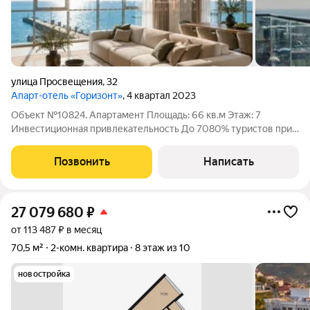
улица Просвещения
,
32
Апарт-отель «Горизонт»
, 4 квартал 2023
Объект №10824. Апартамент Площадь: 66 кв.м Этаж: 7
Инвестиционная привлекательность До 7080% туристов при
выборе жилья отдают предпочтение объектам в пешей
доступности от моря, что обеспечивает максимальный спрос
Позвонить
Написать
на аренду. Преимущества: Доход от
27 079 680
₽
от 113 487 ₽ в месяц
70,5 м²
2-комн. квартира
8 этаж из 10
новостройка