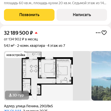
площадь 60 кв.м., площадь кухни 20 кв.м. Седьмой этаж из 14
этажей, монолитный, построен в 2024 г. Ремонт дизайнерский,
есть балкон и лоджия, раздельный санузел, пассажирский и
Позвонить
Написать
грузовой лифт.
32 189 500
₽
от 134 902 ₽ в месяц
54,1 м²
2-комн. квартира
4 этаж из 7
новостройка
3D-тур
Адлер
,
улица Ленина
,
290/8к5