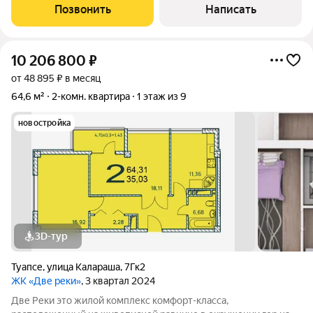
Для кого это место: Для тех, кто мечтает просыпаться под
Позвонить
Написать
пение птиц и
10 206 800
₽
от 48 895 ₽ в месяц
64,6 м²
2-комн. квартира
1 этаж из 9
новостройка
3D-тур
Туапсе
,
улица Калараша
,
7Гк2
ЖК «Две реки»
, 3 квартал 2024
Две Реки это жилой комплекс комфорт-класса,