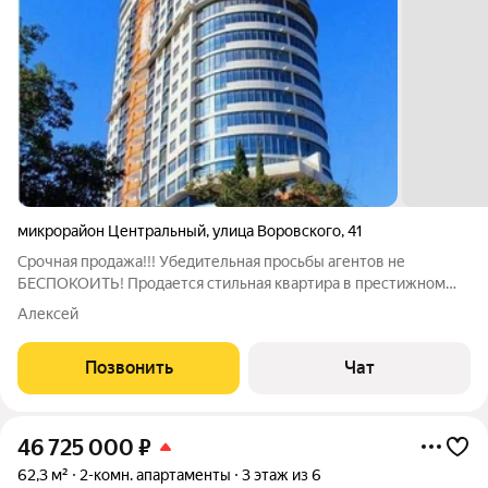
микрорайон Центральный
,
улица Воровского
,
41
Срочная продажа!!! Убедительная просьбы агентов не
БЕСПОКОИТЬ! Продается стильная квартира в престижном
жилом комплексе на улице Воровского. Это выбор для тех, кто
Алексей
ценит центральную локацию, комфорт городской жизни и
высокий уровень сервиса. Вокруг
Позвонить
Чат
46 725 000
₽
62,3 м²
2-комн. апартаменты
3 этаж из 6