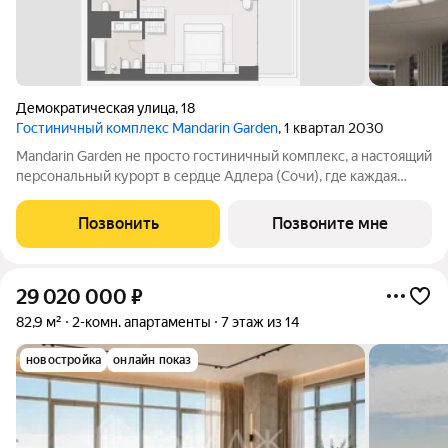
Демократическая улица
,
18
Гостиничный комплекс Mandarin Garden
, 1 квартал 2030
Mandarin Garden не просто гостиничный комплекс, а настоящий
персональный курорт в сердце Адлера (Сочи), где каждая
деталь продумана для тех, кто ценит изысканность,
приватность и безупречный сервис. Комплекс расположится в
Позвонить
Позвоните мне
уникальном месте всего в
29 020 000
₽
82,9 м²
2-комн. апартаменты
7 этаж из 14
новостройка
онлайн показ