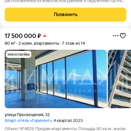
расположенный на живописной равнине в окружении гор на
Черноморском побережье в городе Туапсе. Проект клубного
типа представляет собой 10-этажный дом с двумя секциями. В
Позвонить
комплексе Две Реки располагаются
17 500 000
₽
80 м²
2-комн. апартаменты
7 этаж из 14
новостройка
улица Просвещения
,
32
Апарт-отель «Горизонт»
, 4 квартал 2023
Объект №4829. Продам апартаменты. Площадь 80 кв.м., жилая