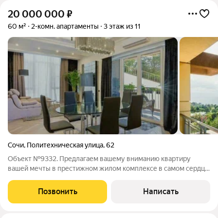
20 000 000
₽
60 м²
2-комн. апартаменты
3 этаж из 11
Сочи
,
Политехническая улица
,
62
Объект №9332. Предлагаем вашему вниманию квартиру
вашей мечты в престижном жилом комплексе в самом сердце
Сочи! Дом расположен на территории санатория со своим
пляжем, первая береговая линия. Все вопросы по телеофноу.
Позвонить
Написать