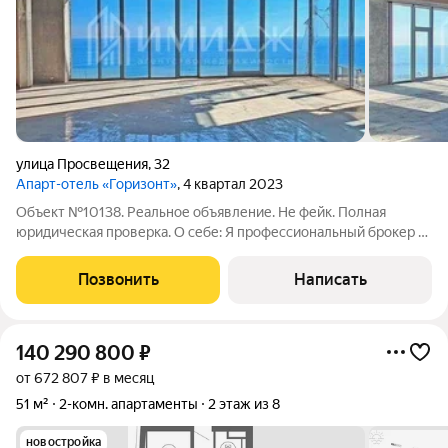
улица Просвещения
,
32
Апарт-отель «Горизонт»
, 4 квартал 2023
Объект №10138. Реальное объявление. Не фейк. Полная
юридическая проверка. О себе: Я профессиональный брокер с
опытом в сфере недвижимости более 10 лет. Буду Вашим
проводником в мир курортной недвижимости. Одобрение
Позвонить
Написать
Ипотеки.Эти апартаменты не просто
140 290 800
₽
от 672 807 ₽ в месяц
51 м²
2-комн. апартаменты
2 этаж из 8
новостройка