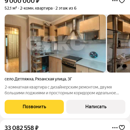
9 000 000
₽
52,1 м²
2-комн. квартира
2 этаж из 6
село Детляжка
,
Рязанская улица
,
3Г
2-комнатная квартира с дизайнерским ремонтом, двумя
большими лоджиями и просторным коридором идеальное
решение для семьи, которая хочет жить просторно. На одной
лоджии оборудован отдельный кабинет: тихое пространство
Позвонить
Написать
для удалённой работы или учебы
33 082 558
₽