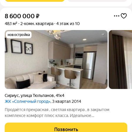
8 600 000
₽
48,1 м²
2-комн. квартира
4 этаж из 10
новостройка
Сириус
,
улица Тюльпанов
,
41к4
ЖК «Солнечный город»
, 3 квартал 2014
Продаётся прекрасная , светлая квартира , в закрытом
комплексе комфорт плюс класса. Идеальное
месторасположение подходит как для отдыха , так и для
постоянного проживания , так же покупку этой квартиры
Позвонить